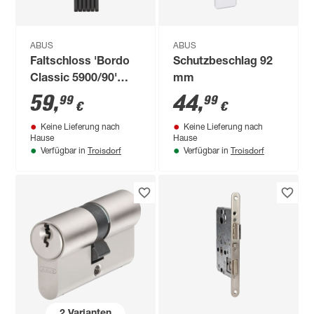
ABUS
ABUS
Faltschloss 'Bordo
Schutzbeschlag 92
Classic 5900/90'
mm
schwarz 90 cm
59
,
44
,
99
99
€
€
Keine Lieferung nach
Keine Lieferung nach
Hause
Hause
Troisdorf
Troisdorf
Verfügbar in
Verfügbar in
2
Varianten