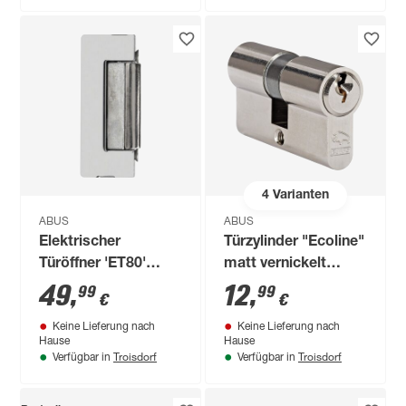
4
Varianten
ABUS
ABUS
Elektrischer
Türzylinder "Ecoline"
Türöffner 'ET80'
matt vernickelt
silber mit
28/28
49
,
12
,
99
99
€
€
Fallenjustierung
Keine Lieferung nach
Keine Lieferung nach
Hause
Hause
Troisdorf
Troisdorf
Verfügbar in
Verfügbar in