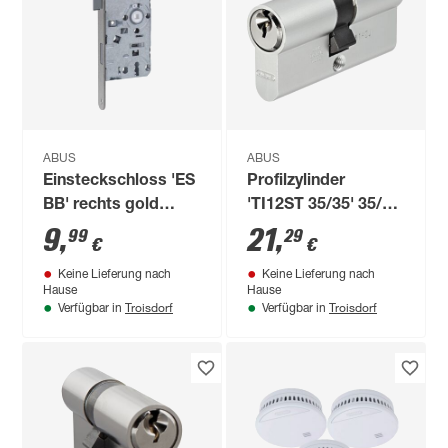
ABUS
ABUS
Einsteckschloss 'ES
Profilzylinder
BB' rechts gold
'TI12ST 35/35' 35/35
55/72 mm
mm
9
,
21
,
99
29
€
€
Keine Lieferung nach
Keine Lieferung nach
Hause
Hause
Troisdorf
Troisdorf
Verfügbar in
Verfügbar in