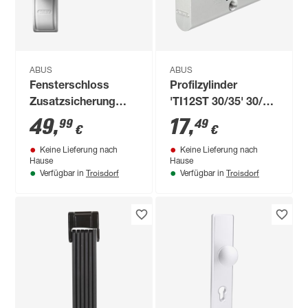
ABUS
ABUS
Fensterschloss
Profilzylinder
Zusatzsicherung
'TI12ST 30/35' 30/35
2410 W weiß
mm
49
,
17
,
99
49
€
€
Keine Lieferung nach
Keine Lieferung nach
Hause
Hause
Troisdorf
Troisdorf
Verfügbar in
Verfügbar in