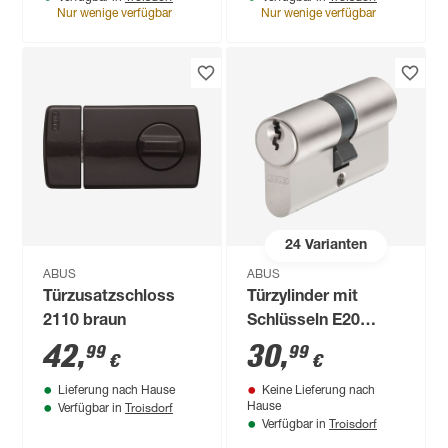
Nur wenige verfügbar
Nur wenige verfügbar
24
Varianten
ABUS
ABUS
Türzusatzschloss
Türzylinder mit
2110 braun
Schlüsseln E20
40/40
42
,
30
,
99
99
€
€
Lieferung nach Hause
Keine Lieferung nach
Troisdorf
Hause
Verfügbar in
Troisdorf
Verfügbar in