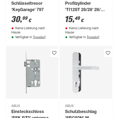
Schlüsseltresor
Profilzylinder
'KeyGarage' 797
'TI12ST 28/28' 28/28
mm
30
,
15
,
99
49
€
€
Keine Lieferung nach
Keine Lieferung nach
Hause
Hause
Troisdorf
Troisdorf
Verfügbar in
Verfügbar in
ABUS
ABUS
Einsteckschloss
Schutzbeschlag