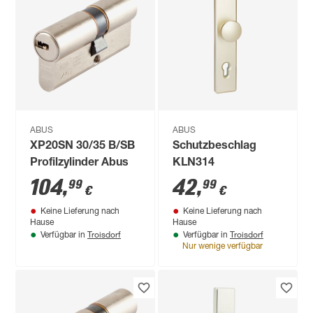
ABUS
ABUS
XP20SN 30/35 B/SB
Schutzbeschlag
Profilzylinder Abus
KLN314
104
,
42
,
99
99
€
€
Keine Lieferung nach
Keine Lieferung nach
Hause
Hause
Troisdorf
Troisdorf
Verfügbar in
Verfügbar in
Nur wenige verfügbar