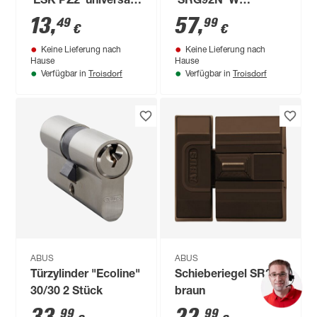
'ESK PZ2' universal
'SRG92N' W
S
beidseitig Drücker
13
,
57
,
49
99
€
€
CL/DFNLI
Keine Lieferung nach
Keine Lieferung nach
Hause
Hause
Troisdorf
Troisdorf
Verfügbar in
Verfügbar in
ABUS
ABUS
Türzylinder "Ecoline"
Schieberiegel SR30
30/30 2 Stück
braun
99
99