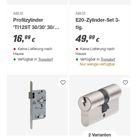
ABUS
ABUS
Profilzylinder
E20-Zylinder-Set 3-
'TI12ST 30/30' 30/30
tlg.
mm
16
,
49
,
99
99
€
€
Keine Lieferung nach
Keine Lieferung nach
Hause
Hause
Troisdorf
Troisdorf
Verfügbar in
Verfügbar in
Nur wenige verfügbar
2
Varianten