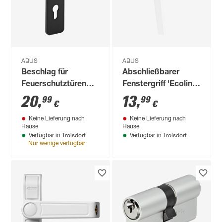
ABUS
ABUS
Beschlag für
Abschließbarer
Feuerschutztüren
Fenstergriff 'Ecoline'
KFG
FG110 weiß
20
,
13
,
99
99
€
€
Keine Lieferung nach
Keine Lieferung nach
Hause
Hause
Troisdorf
Troisdorf
Verfügbar in
Verfügbar in
Nur wenige verfügbar