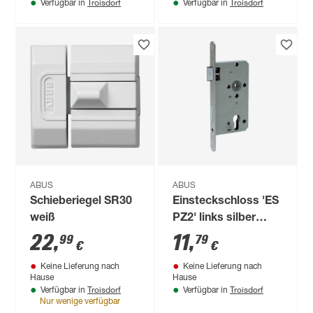
Troisdorf
Troisdorf
Verfügbar in
Verfügbar in
ABUS
ABUS
Schieberiegel SR30
Einsteckschloss 'ES
weiß
PZ2' links silber
55/72 mm
22
,
11
,
99
79
€
€
Keine Lieferung nach
Keine Lieferung nach
Hause
Hause
Troisdorf
Troisdorf
Verfügbar in
Verfügbar in
Nur wenige verfügbar