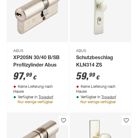
ABUS
ABUS
XP20SN 30/40 B/SB
Schutzbeschlag
Profilzylinder Abus
KLN314 ZS
97
,
59
,
99
99
€
€
Keine Lieferung nach
Keine Lieferung nach
Hause
Hause
Troisdorf
Troisdorf
Verfügbar in
Verfügbar in
Nur wenige verfügbar
Nur wenige verfügbar