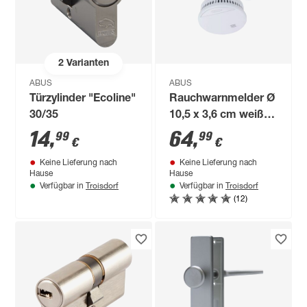
2
Varianten
ABUS
ABUS
Türzylinder "Ecoline"
Rauchwarnmelder Ø
30/35
10,5 x 3,6 cm weiß
3er-Set
14
,
64
,
99
99
€
€
Keine Lieferung nach
Keine Lieferung nach
Hause
Hause
Troisdorf
Troisdorf
Verfügbar in
Verfügbar in
(12)