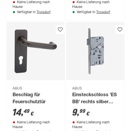
Keine Lieferung nach
Keine Lieferung nach
Hause
Hause
Troisdorf
Troisdorf
Verfügbar in
Verfügbar in
ABUS
ABUS
Beschlag für
Einsteckschloss 'ES
Feuerschutztür
BB' rechts silber
55/72 mm Buntbart
14
,
9
,
49
99
€
€
Keine Lieferung nach
Keine Lieferung nach
Hause
Hause