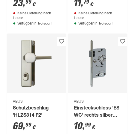
EFS65
mm
23
,
11
,
99
79
€
€
Keine Lieferung nach
Keine Lieferung nach
Hause
Hause
Troisdorf
Troisdorf
Verfügbar in
Verfügbar in
ABUS
ABUS
Schutzbeschlag
Einsteckschloss 'ES
'HLZS814 F2'
WC' rechts silber
55/78 mm
69
,
10
,
99
99
€
€