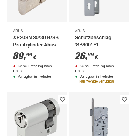
ABUS
ABUS
XP20SN 30/30 B/SB
Schutzbeschlag
Profilzylinder Abus
'SB600' F1
CLC/DFNLI
89
,
26
,
99
99
€
€
Keine Lieferung nach
Keine Lieferung nach
Hause
Hause
Troisdorf
Troisdorf
Verfügbar in
Verfügbar in
Nur wenige verfügbar