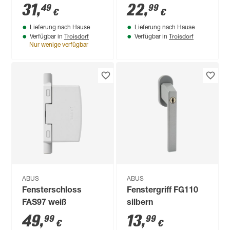
31
,
22
,
49
99
€
€
Lieferung nach Hause
Lieferung nach Hause
Troisdorf
Troisdorf
Verfügbar in
Verfügbar in
Nur wenige verfügbar
ABUS
ABUS
Fensterschloss
Fenstergriff FG110
FAS97 weiß
silbern
49
,
13
,
99
99
€
€