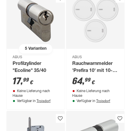
5
Varianten
ABUS
ABUS
Profilzylinder
Rauchwarnmelder
"Ecoline" 35/40
'Prefira 10' mit 10-
Jahresbatterie 3er-
17
,
64
,
99
99
€
€
Set
Keine Lieferung nach
Keine Lieferung nach
Hause
Hause
Troisdorf
Troisdorf
Verfügbar in
Verfügbar in