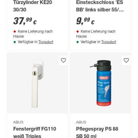
Türzylinder KE20
Einsteckschloss 'ES
30/30
BB' links silber 55/72
mm Buntbart
37
,
9
,
99
99
€
€
Keine Lieferung nach
Keine Lieferung nach
Hause
Hause
Troisdorf
Troisdorf
Verfügbar in
Verfügbar in
ABUS
ABUS
Fenstergriff FG110
Pflegespray PS 88
weiß Triples
SB 50 ml