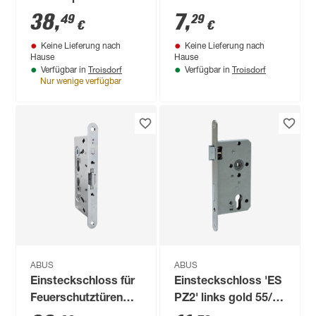
38
,
7
,
49
29
€
€
Keine Lieferung nach
Keine Lieferung nach
Hause
Hause
Troisdorf
Troisdorf
Verfügbar in
Verfügbar in
Nur wenige verfügbar
ABUS
ABUS
Einsteckschloss für
Einsteckschloss 'ES
Feuerschutztüren
PZ2' links gold 55/72