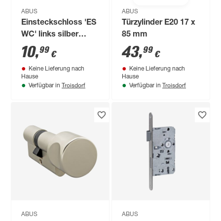
ABUS
ABUS
Einsteckschloss 'ES
Türzylinder E20 17 x
WC' links silber
85 mm
55/78 mm
10
,
43
,
99
99
€
€
Keine Lieferung nach
Keine Lieferung nach
Hause
Hause
Troisdorf
Troisdorf
Verfügbar in
Verfügbar in
ABUS
ABUS