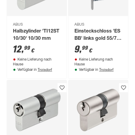
ABUS
ABUS
Halbzylinder 'TI12ST
Einsteckschloss 'ES
10/30' 10/30 mm
BB' links gold 55/72
mm Buntbart
12
,
9
,
99
99
€
€
Keine Lieferung nach
Keine Lieferung nach
Hause
Hause
Troisdorf
Troisdorf
Verfügbar in
Verfügbar in