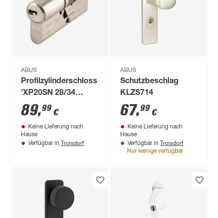
ABUS
ABUS
Profilzylinderschloss
Schutzbeschlag
'XP20SN 28/34
KLZS714
B/SB'
89
,
67
,
99
99
€
€
Keine Lieferung nach
Keine Lieferung nach
Hause
Hause
Troisdorf
Troisdorf
Verfügbar in
Verfügbar in
Nur wenige verfügbar