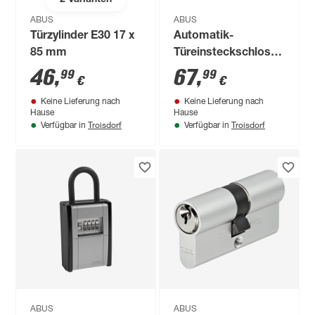
ABUS
ABUS
Türzylinder E30 17 x
Automatik-
85 mm
Türeinsteckschloss
TKZ40
46
,
67
,
99
99
€
€
Keine Lieferung nach
Keine Lieferung nach
Hause
Hause
Troisdorf
Troisdorf
Verfügbar in
Verfügbar in
ABUS
ABUS