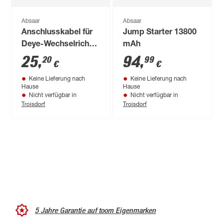
Absaar
Absaar
Anschlusskabel für
Jump Starter 13800
Deye-Wechselrichter
mAh
2 m
25
,
94
,
20
99
€
€
Keine Lieferung nach
Keine Lieferung nach
Hause
Hause
Nicht verfügbar in
Nicht verfügbar in
Troisdorf
Troisdorf
5 Jahre Garantie auf toom Eigenmarken