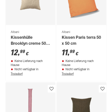
Albani
Albani
Kissenhülle
Kissen Paris terra 50
Brooklyn creme 50 x
x 50 cm
50 cm
12
,
11
,
99
99
€
€
Keine Lieferung nach
Keine Lieferung nach
Hause
Hause
Nicht verfügbar in
Nicht verfügbar in
Troisdorf
Troisdorf