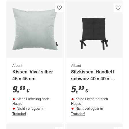
Albani
Albani
Kissen 'Viva' silber
Sitzkissen 'Handlett'
45 x 45 cm
schwarz 40 x 40 x 3
cm
9
,
5
,
99
99
€
€
Keine Lieferung nach
Keine Lieferung nach
Hause
Hause
Nicht verfügbar in
Nicht verfügbar in
Troisdorf
Troisdorf