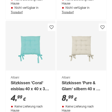
Hause
Hause
Nicht verfügbar in
Nicht verfügbar in
Troisdorf
Troisdorf
Albani
Albani
Sitzkissen 'Coral'
Sitzkissen 'Pure &
eisblau 40 x 40 x 3
Glam' silbern 40 x 40
cm
x 8 cm
4
,
8
,
99
99
€
€
Keine Lieferung nach
Keine Lieferung nach
Hause
Hause