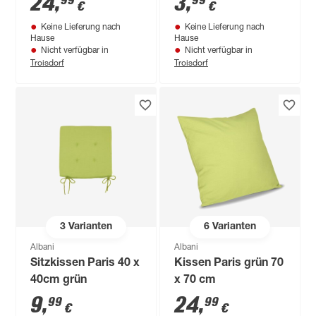
24
,
3
,
99
99
€
€
Keine Lieferung nach
Keine Lieferung nach
Hause
Hause
Nicht verfügbar in
Nicht verfügbar in
Troisdorf
Troisdorf
3
Varianten
6
Varianten
Albani
Albani
Sitzkissen Paris 40 x
Kissen Paris grün 70
40cm grün
x 70 cm
9
,
24
,
99
99
€
€