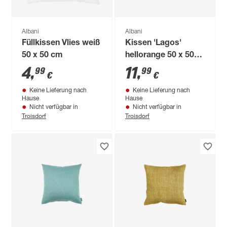
Albani
Albani
Füllkissen Vlies weiß
Kissen 'Lagos'
50 x 50 cm
hellorange 50 x 50
cm
4
,
11
,
99
99
€
€
Keine Lieferung nach
Keine Lieferung nach
Hause
Hause
Nicht verfügbar in
Nicht verfügbar in
Troisdorf
Troisdorf