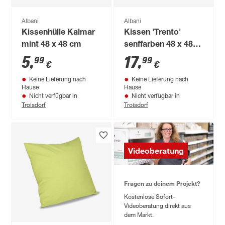
Albani
Albani
Kissenhülle Kalmar
Kissen 'Trento'
mint 48 x 48 cm
senffarben 48 x 48
cm
5
,
17
,
99
99
€
€
Keine Lieferung nach
Keine Lieferung nach
Hause
Hause
Nicht verfügbar in
Nicht verfügbar in
Troisdorf
Troisdorf
Videoberatung
Fragen zu deinem Projekt?
Kostenlose Sofort-
Videoberatung direkt aus
dem Markt.