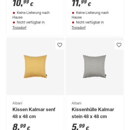
10
,
11
,
99
99
€
€
Keine Lieferung nach
Keine Lieferung nach
Hause
Hause
Nicht verfügbar in
Nicht verfügbar in
Troisdorf
Troisdorf
Albani
Albani
Kissen Kalmar senf
Kissenhülle Kalmar
48 x 48 cm
stein 48 x 48 cm
8
,
5
,
99
99
€
€