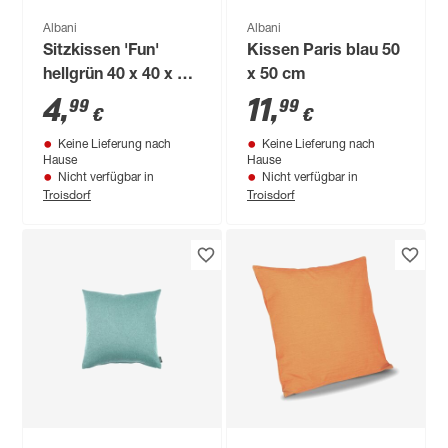
Albani
Albani
Sitzkissen 'Fun'
Kissen Paris blau 50
hellgrün 40 x 40 x 3
x 50 cm
cm
4
,
11
,
99
99
€
€
Keine Lieferung nach
Keine Lieferung nach
Hause
Hause
Nicht verfügbar in
Nicht verfügbar in
Troisdorf
Troisdorf