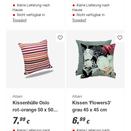
Keine Lieferung nach
Keine Lieferung nach
Hause
Hause
Nicht verfügbar in
Nicht verfügbar in
Troisdorf
Troisdorf
Albani
Albani
Kissenhülle Oslo
Kissen 'Flowers3'
rot-orange 50 x 50
grau 45 x 45 cm
cm
7
,
6
,
99
99
€
€
Keine Lieferung nach
Keine Lieferung nach