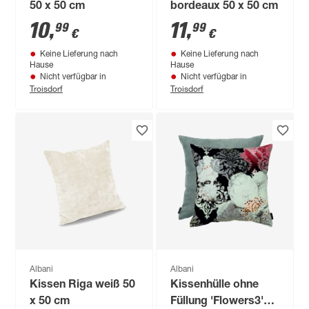
50 x 50 cm
bordeaux 50 x 50 cm
10
,
11
,
99
99
€
€
Keine Lieferung nach
Keine Lieferung nach
Hause
Hause
Nicht verfügbar in
Nicht verfügbar in
Troisdorf
Troisdorf
Albani
Albani
Kissen Riga weiß 50
Kissenhülle ohne
x 50 cm
Füllung 'Flowers3'