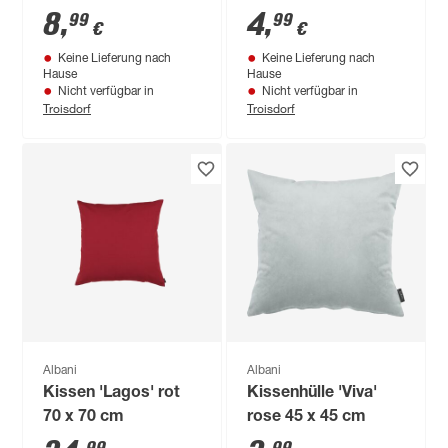
grau 45 x 45 cm
8
,
4
,
99
99
€
€
Keine Lieferung nach
Keine Lieferung nach
Hause
Hause
Nicht verfügbar in
Nicht verfügbar in
Troisdorf
Troisdorf
Albani
Albani
Kissen 'Lagos' rot
Kissenhülle 'Viva'
70 x 70 cm
rose 45 x 45 cm