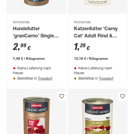
Animonda
Animonda
Hundefutter
Katzenfutter 'Carny
'granCarno' Single
Cat' Adult Rind &
Protein Ross 400 g
Strauß 85 g
2
,
1
,
99
29
€
€
7,48 € / Kilogramm
15,18 € / Kilogramm
Keine Lieferung nach
Keine Lieferung nach
Hause
Hause
Troisdorf
Troisdorf
Bestellbar in
Bestellbar in