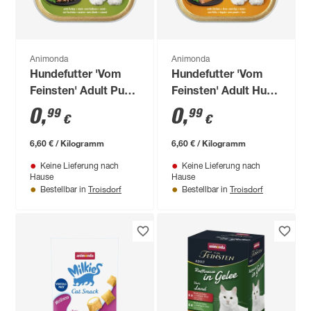
Animonda
Animonda
Hundefutter 'Vom
Hundefutter 'Vom
Feinsten' Adult Pute
Feinsten' Adult Huhn
& Ente 150 g
& Leber 150 g
0
,
0
,
99
99
€
€
6,60 € / Kilogramm
6,60 € / Kilogramm
Keine Lieferung nach
Keine Lieferung nach
Hause
Hause
Troisdorf
Troisdorf
Bestellbar in
Bestellbar in