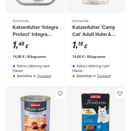
Animonda
Animonda
Katzenfutter 'Integra
Katzenfutter 'Carny
Protect' Integra
Cat' Adult Huhn &
Diabetes Putenherz
Lachs 85 g
1
,
1
,
49
19
€
€
100 g
14,90 € / Kilogramm
14,00 € / Kilogramm
Keine Lieferung nach
Keine Lieferung nach
Hause
Hause
Troisdorf
Troisdorf
Bestellbar in
Bestellbar in