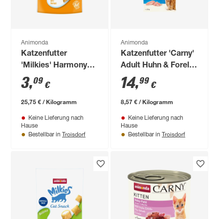
Animonda
Animonda
Katzenfutter
Katzenfutter 'Carny'
'Milkies' Harmony
Adult Huhn & Forelle
120 g
1,75 kg
3
,
14
,
09
99
€
€
25,75 € / Kilogramm
8,57 € / Kilogramm
Keine Lieferung nach
Keine Lieferung nach
Hause
Hause
Troisdorf
Troisdorf
Bestellbar in
Bestellbar in