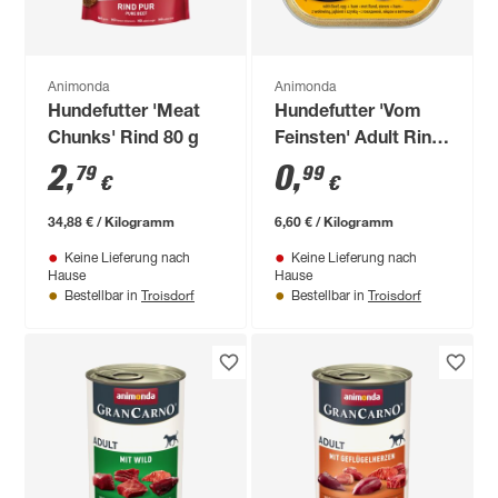
Animonda
Animonda
Hundefutter 'Meat
Hundefutter 'Vom
Chunks' Rind 80 g
Feinsten' Adult Rind,
Ei, Schinken 150 g
2
,
0
,
79
99
€
€
34,88 € / Kilogramm
6,60 € / Kilogramm
Keine Lieferung nach
Keine Lieferung nach
Hause
Hause
Troisdorf
Troisdorf
Bestellbar in
Bestellbar in