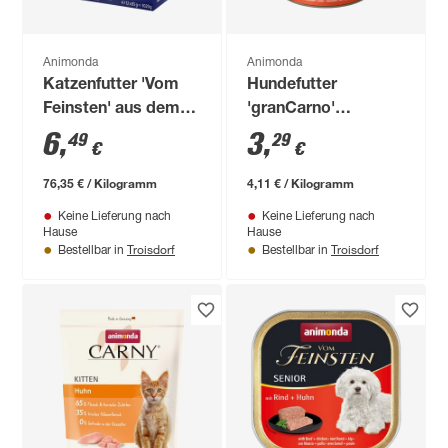
Animonda
Animonda
Katzenfutter 'Vom
Hundefutter
Feinsten' aus dem
'granCarno'
Wasser 12 x 85 g
Sensitive Huhn &
6
,
3
,
49
29
€
€
Kartoffel 800 g
76,35 € / Kilogramm
4,11 € / Kilogramm
Keine Lieferung nach
Keine Lieferung nach
Hause
Hause
Troisdorf
Troisdorf
Bestellbar in
Bestellbar in