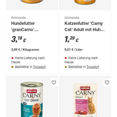
Animonda
Animonda
Hundefutter
Katzenfutter 'Carny
'granCarno'
Cat' Adult mit Huhn
Sensitive Pute &
Drink 140 ml
3
,
1
,
19
29
€
€
Kartoffel 800 g
3,99 € / Kilogramm
9,21 € / Liter
Keine Lieferung nach
Keine Lieferung nach
Hause
Hause
Troisdorf
Troisdorf
Bestellbar in
Bestellbar in