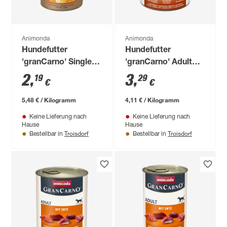
Animonda
Animonda
Hundefutter
Hundefutter
'granCarno' Single
'granCarno' Adult
Protein Huhn 400 g
Geflügelherzen 800 g
2
,
3
,
19
29
€
€
5,48 € / Kilogramm
4,11 € / Kilogramm
Keine Lieferung nach
Keine Lieferung nach
Hause
Hause
Troisdorf
Troisdorf
Bestellbar in
Bestellbar in