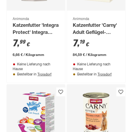
Animonda
Animonda
Katzenfutter 'Integra
Katzenfutter 'Carny'
Protect' Integra
Adult Geflügel-
Renal Nieren 1,2 kg
Vielfalt 8 x 85 g
7
,
7
,
99
19
€
€
6,66 € / Kilogramm
84,59 € / Kilogramm
Keine Lieferung nach
Keine Lieferung nach
Hause
Hause
Troisdorf
Troisdorf
Bestellbar in
Bestellbar in