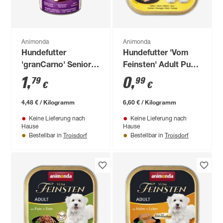
Animonda
Animonda
Hundefutter
Hundefutter 'Vom
'granCarno' Senior
Feinsten' Adult Pute
Kalb & Lamm 400 g
& Käse 150 g
1
,
0
,
79
99
€
€
4,48 € / Kilogramm
6,60 € / Kilogramm
Keine Lieferung nach
Keine Lieferung nach
Hause
Hause
Troisdorf
Troisdorf
Bestellbar in
Bestellbar in