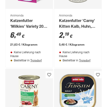
Animonda
Animonda
Katzenfutter
Katzenfutter 'Carny'
'Milkies' Variety 20 x
Kitten Kalb, Huhn,
15 g
Pute 400 g
6
,
2
,
49
19
€
€
21,63 € / Kilogramm
5,48 € / Kilogramm
Keine Lieferung nach
Keine Lieferung nach
Hause
Hause
Troisdorf
Troisdorf
Bestellbar in
Bestellbar in