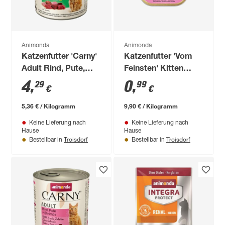
Animonda
Animonda
Katzenfutter 'Carny'
Katzenfutter 'Vom
Adult Rind, Pute,
Feinsten' Kitten
Kabeljau 800 g
Baby Paté 100 g
4
,
0
,
29
99
€
€
5,36 € / Kilogramm
9,90 € / Kilogramm
Keine Lieferung nach
Keine Lieferung nach
Hause
Hause
Troisdorf
Troisdorf
Bestellbar in
Bestellbar in