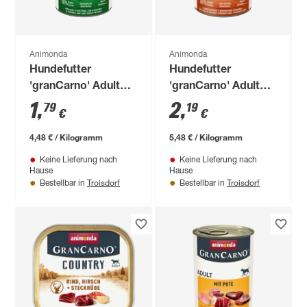
Animonda
Animonda
Hundefutter
Hundefutter
'granCarno' Adult
'granCarno' Adult
Wild 400 g
Geflügelherzen 400 g
1
,
2
,
79
19
€
€
4,48 € / Kilogramm
5,48 € / Kilogramm
Keine Lieferung nach
Keine Lieferung nach
Hause
Hause
Troisdorf
Troisdorf
Bestellbar in
Bestellbar in