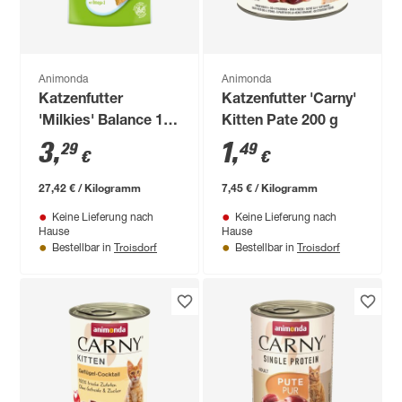
Animonda
Animonda
Katzenfutter
Katzenfutter 'Carny'
'Milkies' Balance 120
Kitten Pate 200 g
g
3
,
1
,
29
49
€
€
27,42 € / Kilogramm
7,45 € / Kilogramm
Keine Lieferung nach
Keine Lieferung nach
Hause
Hause
Troisdorf
Troisdorf
Bestellbar in
Bestellbar in