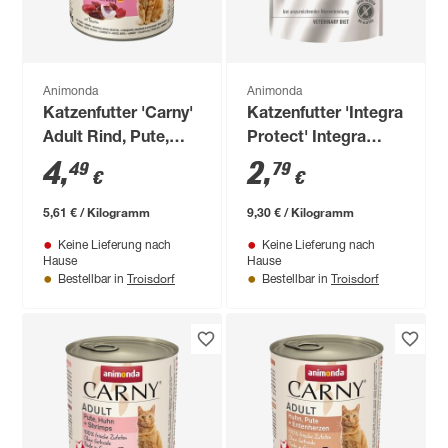
Animonda
Animonda
Katzenfutter 'Carny'
Katzenfutter 'Integra
Adult Rind, Pute,
Protect' Integra
Shrimp 800 g
Renal Nieren 300 g
4
,
2
,
49
79
€
€
5,61 € / Kilogramm
9,30 € / Kilogramm
Keine Lieferung nach
Keine Lieferung nach
Hause
Hause
Troisdorf
Troisdorf
Bestellbar in
Bestellbar in