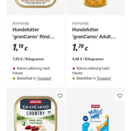
Animonda
Animonda
Hundefutter
Hundefutter
'granCarno' Rind
'granCarno' Adult
Hirsch Rübe 150 g
Pute 400 g
1
,
1
,
19
79
€
€
7,93 € / Kilogramm
4,48 € / Kilogramm
Keine Lieferung nach
Keine Lieferung nach
Hause
Hause
Troisdorf
Troisdorf
Bestellbar in
Bestellbar in