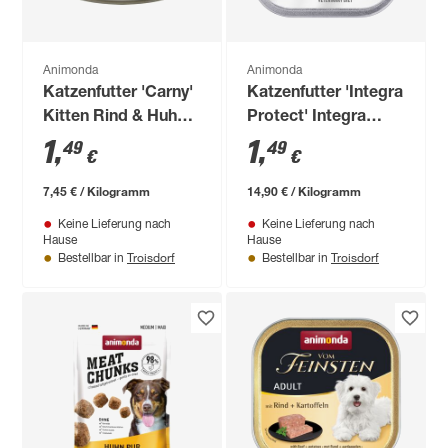
Animonda
Animonda
Katzenfutter 'Carny'
Katzenfutter 'Integra
Kitten Rind & Huhn,
Protect' Integra
Kartoffel 200 g
Sensitiv Pute 100 g
1
,
1
,
49
49
€
€
7,45 € / Kilogramm
14,90 € / Kilogramm
Keine Lieferung nach
Keine Lieferung nach
Hause
Hause
Troisdorf
Troisdorf
Bestellbar in
Bestellbar in