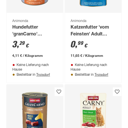
Animonda
Animonda
Hundefutter
Katzenfutter 'vom
'granCarno'
Feinsten' Adult
Sensitive Huhn &
Geflügel & Seelachs
3
,
0
,
29
99
€
€
Reis 800 g
85 g
4,11 € / Kilogramm
11,65 € / Kilogramm
Keine Lieferung nach
Keine Lieferung nach
Hause
Hause
Troisdorf
Troisdorf
Bestellbar in
Bestellbar in