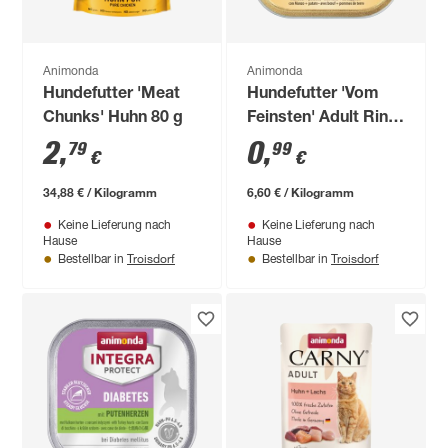
Animonda
Animonda
Hundefutter 'Meat
Hundefutter 'Vom
Chunks' Huhn 80 g
Feinsten' Adult Rind
& Kartoffel 150 g
2
,
0
,
79
99
€
€
34,88 € / Kilogramm
6,60 € / Kilogramm
Keine Lieferung nach
Keine Lieferung nach
Hause
Hause
Troisdorf
Troisdorf
Bestellbar in
Bestellbar in