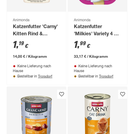
Animonda
Animonda
Katzenfutter 'Carny'
Katzenfutter
Kitten Rind &
'Milkies' Variety 4 x
Geflügel 85 g
15 g
1
,
1
,
19
99
€
€
14,00 € / Kilogramm
33,17 € / Kilogramm
Keine Lieferung nach
Keine Lieferung nach
Hause
Hause
Troisdorf
Troisdorf
Bestellbar in
Bestellbar in