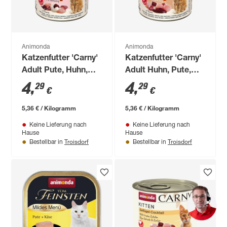
Animonda
Animonda
Katzenfutter 'Carny'
Katzenfutter 'Carny'
Adult Pute, Huhn,
Adult Huhn, Pute,
Shrimp 800 g
Ente 800 g
4
,
4
,
29
29
€
€
5,36 € / Kilogramm
5,36 € / Kilogramm
Keine Lieferung nach
Keine Lieferung nach
Hause
Hause
Troisdorf
Troisdorf
Bestellbar in
Bestellbar in