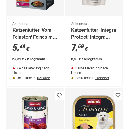
Animonda
Animonda
Katzenfutter 'Vom
Katzenfutter 'Integra
Feinsten' Feines mit
Protect' Integra
Filets 8 x 85 g
Diabetes 1,2 kg
5
,
7
,
49
69
€
€
64,59 € / Kilogramm
6,41 € / Kilogramm
Keine Lieferung nach
Keine Lieferung nach
Hause
Hause
Troisdorf
Troisdorf
Bestellbar in
Bestellbar in