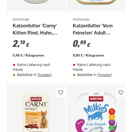
Animonda
Animonda
Katzenfutter 'Carny'
Katzenfutter 'Vom
Kitten Rind, Huhn,
Feinsten' Adult
Kartoffel 400 g
Kaninchen &
2
,
0
,
19
99
€
€
Sahn100 g
5,48 € / Kilogramm
9,90 € / Kilogramm
Keine Lieferung nach
Keine Lieferung nach
Hause
Hause
Troisdorf
Troisdorf
Bestellbar in
Bestellbar in