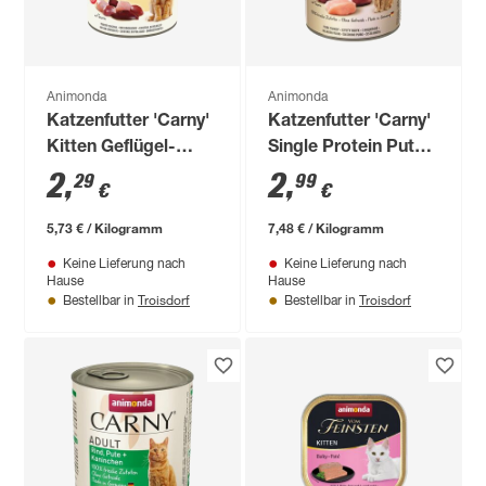
Animonda
Animonda
Katzenfutter 'Carny'
Katzenfutter 'Carny'
Kitten Geflügel-
Single Protein Pute
Cocktail 400 g
400 g
2
,
2
,
29
99
€
€
5,73 € / Kilogramm
7,48 € / Kilogramm
Keine Lieferung nach
Keine Lieferung nach
Hause
Hause
Troisdorf
Troisdorf
Bestellbar in
Bestellbar in