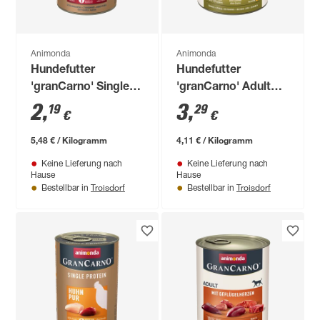
Animonda
Animonda
Hundefutter
Hundefutter
'granCarno' Single
'granCarno' Adult
Protein Rind 400 g
Pansen 800 g
2
,
3
,
19
29
€
€
5,48 € / Kilogramm
4,11 € / Kilogramm
Keine Lieferung nach
Keine Lieferung nach
Hause
Hause
Troisdorf
Troisdorf
Bestellbar in
Bestellbar in