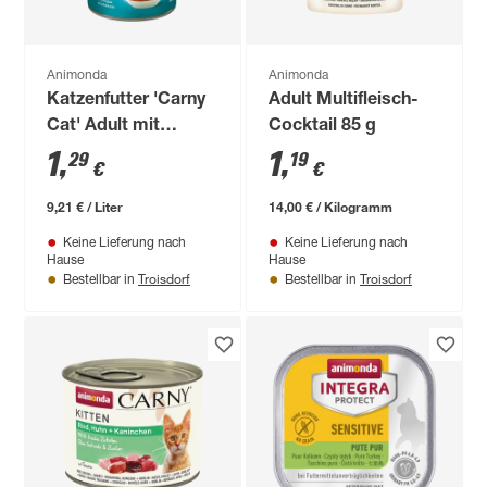
Animonda
Animonda
Katzenfutter 'Carny
Adult Multifleisch-
Cat' Adult mit
Cocktail 85 g
Thunfisch Drink 140
1
,
1
,
29
19
€
€
ml
9,21 € / Liter
14,00 € / Kilogramm
Keine Lieferung nach
Keine Lieferung nach
Hause
Hause
Troisdorf
Troisdorf
Bestellbar in
Bestellbar in