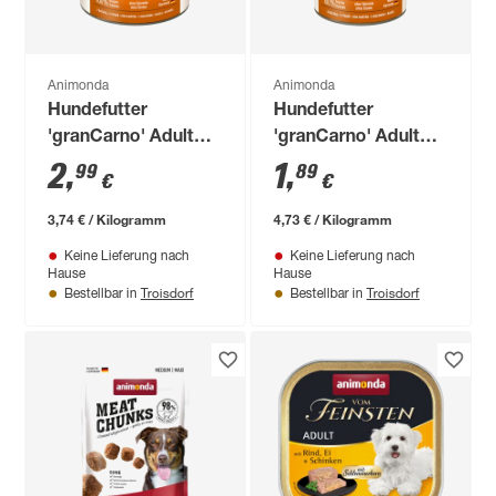
Animonda
Animonda
Hundefutter
Hundefutter
'granCarno' Adult
'granCarno' Adult
Ente 800 g
Ente 400 g
2
,
1
,
99
89
€
€
3,74 € / Kilogramm
4,73 € / Kilogramm
Keine Lieferung nach
Keine Lieferung nach
Hause
Hause
Troisdorf
Troisdorf
Bestellbar in
Bestellbar in