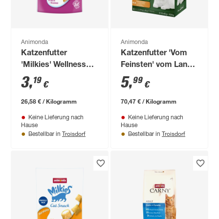
Animonda
Animonda
Katzenfutter
Katzenfutter 'Vom
'Milkies' Wellness
Feinsten' vom Land
120 g
12 x 85 g
3
,
5
,
19
99
€
€
26,58 € / Kilogramm
70,47 € / Kilogramm
Keine Lieferung nach
Keine Lieferung nach
Hause
Hause
Troisdorf
Troisdorf
Bestellbar in
Bestellbar in