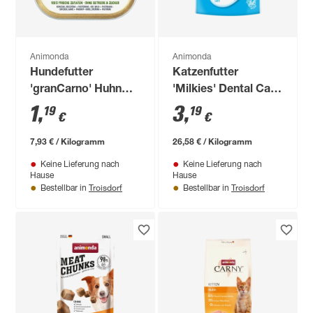
Animonda
Animonda
Hundefutter
Katzenfutter
'granCarno' Huhn
'Milkies' Dental Care
Wild Pastinake 150 g
120 g
1
,
3
,
19
19
€
€
7,93 € / Kilogramm
26,58 € / Kilogramm
Keine Lieferung nach
Keine Lieferung nach
Hause
Hause
Troisdorf
Troisdorf
Bestellbar in
Bestellbar in