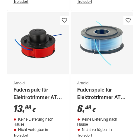
Troisdorf
Troisdorf
Arnold
Arnold
Fadenspule für
Fadenspule für
Elektrotrimmer AT
Elektrotrimmer AT
15.3
5.1
13
,
6
,
99
49
€
€
Keine Lieferung nach
Keine Lieferung nach
Hause
Hause
Nicht verfügbar in
Nicht verfügbar in
Troisdorf
Troisdorf