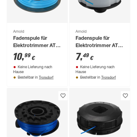
Arnold
Arnold
Fadenspule für
Fadenspule für
Elektrotrimmer AT
Elektrotrimmer AT
8.3
4.4
10
,
7
,
99
49
€
€
Keine Lieferung nach
Keine Lieferung nach
Hause
Hause
Troisdorf
Troisdorf
Bestellbar in
Bestellbar in