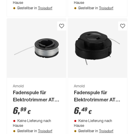
Hause
Hause
Troisdorf
Troisdorf
Bestellbar in
Bestellbar in
Arnold
Arnold
Fadenspule für
Fadenspule für
Elektrotrimmer AT
Elektrotrimmer AT
8.2
3.3
6
,
6
,
99
49
€
€
Keine Lieferung nach
Keine Lieferung nach
Hause
Hause
Troisdorf
Troisdorf
Bestellbar in
Bestellbar in