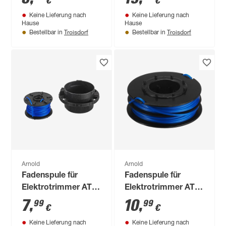
€
€
Keine Lieferung nach
Keine Lieferung nach
Hause
Hause
Troisdorf
Troisdorf
Bestellbar in
Bestellbar in
Arnold
Arnold
Fadenspule für
Fadenspule für
Elektrotrimmer AT
Elektrotrimmer AT
4.2
8.4
7
,
10
,
99
99
€
€
Keine Lieferung nach
Keine Lieferung nach