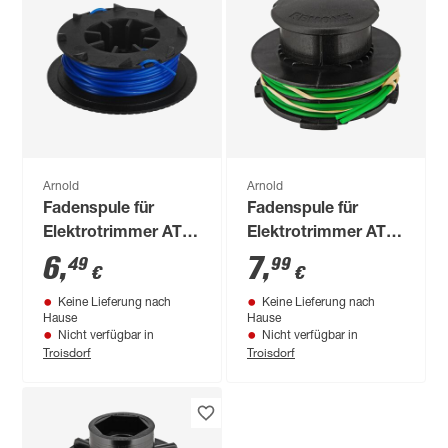
Arnold
Arnold
Fadenspule für
Fadenspule für
Elektrotrimmer AT
Elektrotrimmer AT
1.2
13.2
6
,
7
,
49
99
€
€
Keine Lieferung nach
Keine Lieferung nach
Hause
Hause
Nicht verfügbar in
Nicht verfügbar in
Troisdorf
Troisdorf