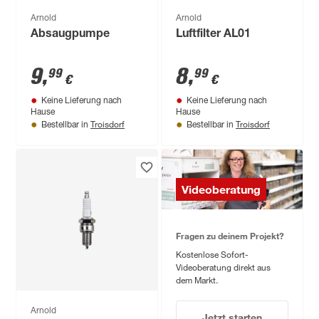
Arnold
Arnold
Absaugpumpe
Luftfilter AL01
9
,
8
,
99
99
€
€
Keine Lieferung nach
Keine Lieferung nach
Hause
Hause
Troisdorf
Troisdorf
Bestellbar in
Bestellbar in
Videoberatung
Fragen zu deinem Projekt?
Kostenlose Sofort-
Videoberatung direkt aus
dem Markt.
Arnold
Jetzt starten