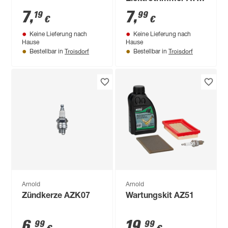
15.1
7
,
7
,
19
99
€
€
Keine Lieferung nach
Keine Lieferung nach
Hause
Hause
Troisdorf
Troisdorf
Bestellbar in
Bestellbar in
Arnold
Arnold
Zündkerze AZK07
Wartungskit AZ51
6
,
19
,
99
99