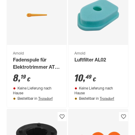
Arnold
Arnold
Fadenspule für
Luftfilter AL02
Elektrotrimmer AT
4.8
8
,
10
,
19
49
€
€
Keine Lieferung nach
Keine Lieferung nach
Hause
Hause
Troisdorf
Troisdorf
Bestellbar in
Bestellbar in