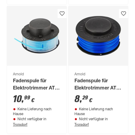
Arnold
Arnold
Fadenspule für
Fadenspule für
Elektrotrimmer AT
Elektrotrimmer AT
10.2
3.5
10
,
8
,
99
29
€
€
Keine Lieferung nach
Keine Lieferung nach
Hause
Hause
Nicht verfügbar in
Nicht verfügbar in
Troisdorf
Troisdorf