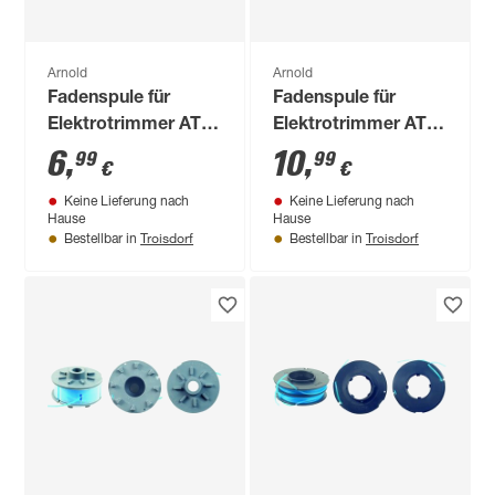
Arnold
Arnold
Fadenspule für
Fadenspule für
Elektrotrimmer AT
Elektrotrimmer AT
4.9
5.0
6
,
10
,
99
99
€
€
Keine Lieferung nach
Keine Lieferung nach
Hause
Hause
Troisdorf
Troisdorf
Bestellbar in
Bestellbar in