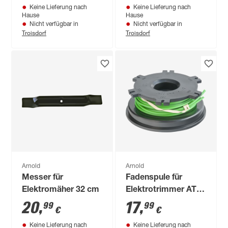
Keine Lieferung nach
Keine Lieferung nach
Hause
Hause
Nicht verfügbar in
Nicht verfügbar in
Troisdorf
Troisdorf
Arnold
Arnold
Messer für
Fadenspule für
Elektromäher 32 cm
Elektrotrimmer AT
12.1
20
,
17
,
99
99
€
€
Keine Lieferung nach
Keine Lieferung nach