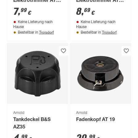
Elektrotrimmer AT
Elektrotrimmer AT
4.1
3.9
7
,
8
,
99
69
€
€
Keine Lieferung nach
Keine Lieferung nach
Hause
Hause
Troisdorf
Troisdorf
Bestellbar in
Bestellbar in
Arnold
Arnold
Tankdeckel B&S
Fadenkopf AT 19
AZ35
99
99