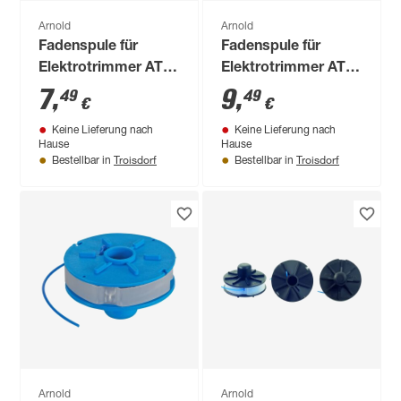
Arnold
Arnold
Fadenspule für
Fadenspule für
Elektrotrimmer AT
Elektrotrimmer AT
4.6
4.3
7
,
9
,
49
49
€
€
Keine Lieferung nach
Keine Lieferung nach
Hause
Hause
Troisdorf
Troisdorf
Bestellbar in
Bestellbar in
Arnold
Arnold