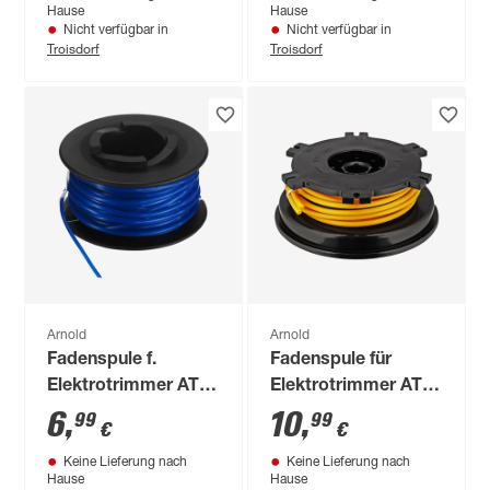
Hause
Hause
Nicht verfügbar in
Nicht verfügbar in
Troisdorf
Troisdorf
Arnold
Arnold
Fadenspule f.
Fadenspule für
Elektrotrimmer AT
Elektrotrimmer AT
8.1
9.3
6
,
10
,
99
99
€
€
Keine Lieferung nach
Keine Lieferung nach
Hause
Hause