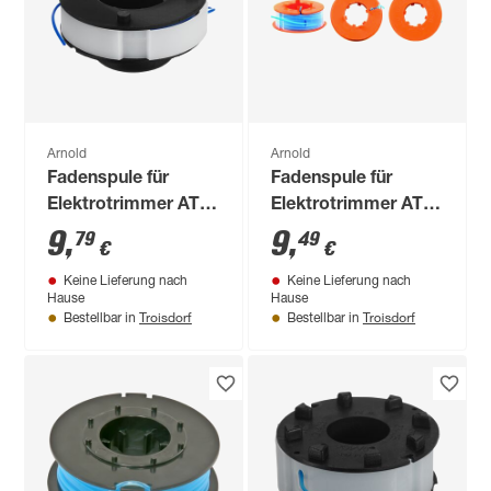
Arnold
Arnold
Fadenspule für
Fadenspule für
Elektrotrimmer AT
Elektrotrimmer AT
7.1
5.4
9
,
9
,
79
49
€
€
Keine Lieferung nach
Keine Lieferung nach
Hause
Hause
Troisdorf
Troisdorf
Bestellbar in
Bestellbar in