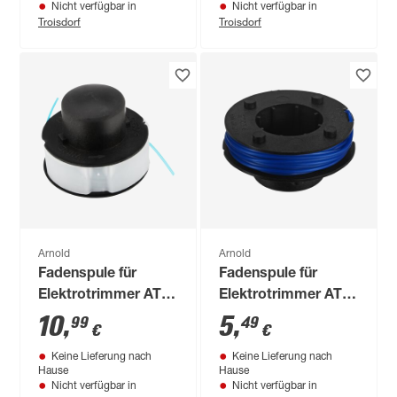
Nicht verfügbar in
Nicht verfügbar in
Troisdorf
Troisdorf
Arnold
Arnold
Fadenspule für
Fadenspule für
Elektrotrimmer AT
Elektrotrimmer AT
14.3
2.1
10
,
5
,
99
49
€
€
Keine Lieferung nach
Keine Lieferung nach
Hause
Hause
Nicht verfügbar in
Nicht verfügbar in