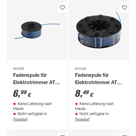
Arnold
Arnold
Fadenspule für
Fadenspule für
Elektrotrimmer AT
Elektrotrimmer AT
5.3
7.3
6
,
8
,
99
49
€
€
Keine Lieferung nach
Keine Lieferung nach
Hause
Hause
Nicht verfügbar in
Nicht verfügbar in
Troisdorf
Troisdorf