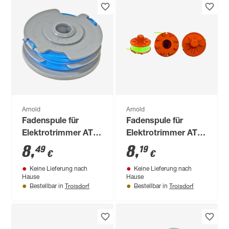
Arnold
Arnold
Fadenspule für
Fadenspule für
Elektrotrimmer AT
Elektrotrimmer AT
17.0
4.7
8
,
8
,
49
19
€
€
Keine Lieferung nach
Keine Lieferung nach
Hause
Hause
Troisdorf
Troisdorf
Bestellbar in
Bestellbar in