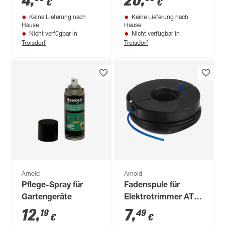
4
,
20
,
€
€
Keine Lieferung nach
Keine Lieferung nach
Hause
Hause
Nicht verfügbar in
Nicht verfügbar in
Troisdorf
Troisdorf
Arnold
Arnold
Pflege-Spray für
Fadenspule für
Gartengeräte
Elektrotrimmer AT
5.2
12
,
7
,
19
49
€
€