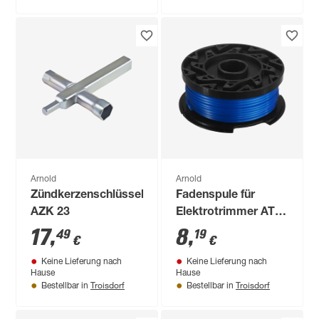
Arnold
Arnold
Zündkerzenschlüssel
Fadenspule für
AZK 23
Elektrotrimmer AT
3.4 blau
17
,
8
,
49
19
€
€
Keine Lieferung nach
Keine Lieferung nach
Hause
Hause
Troisdorf
Troisdorf
Bestellbar in
Bestellbar in