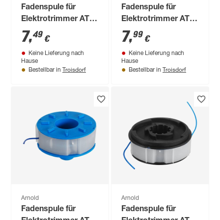
Fadenspule für
Fadenspule für
Elektrotrimmer AT
Elektrotrimmer AT
4.5
4.0
7
,
7
,
49
99
€
€
Keine Lieferung nach
Keine Lieferung nach
Hause
Hause
Troisdorf
Troisdorf
Bestellbar in
Bestellbar in
Arnold
Arnold
Fadenspule für
Fadenspule für