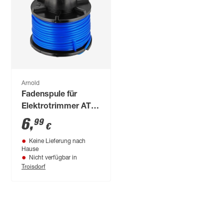
Arnold
Fadenspule für
Elektrotrimmer AT
3.2
6
,
99
€
Keine Lieferung nach
Hause
Nicht verfügbar in
Troisdorf