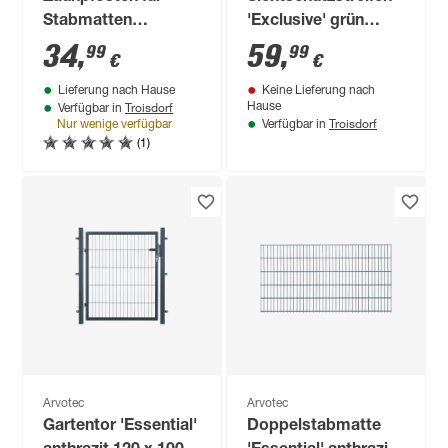
Stabmatten
'Exclusive' grün
'Essential' grün 4 x 4
genarbt 2500 x 19
34
,
59
,
99
99
€
€
x 240 cm
cm, für
Lieferung nach Hause
Keine Lieferung nach
Stabmattenzaun
Troisdorf
Hause
Verfügbar in
Troisdorf
Nur wenige verfügbar
Verfügbar in
(1)
Arvotec
Arvotec
Gartentor 'Essential'
Doppelstabmatte