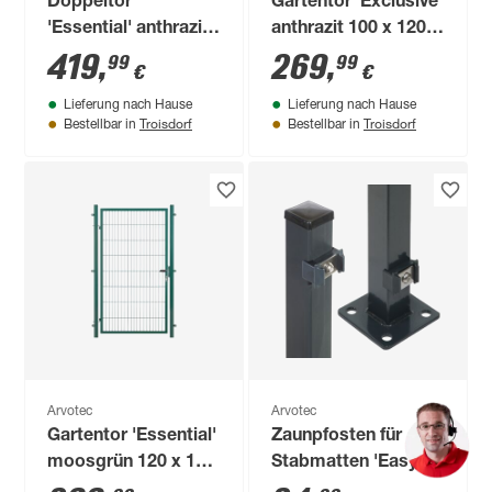
Doppeltor
Gartentor 'Exclusive'
'Essential' anthrazit
anthrazit 100 x 120
400 x 80 cm, mit
cm, mit Karodekor
419
,
269
,
99
99
€
€
Zaunanschluss
Lieferung nach Hause
Lieferung nach Hause
Troisdorf
Troisdorf
Bestellbar in
Bestellbar in
Arvotec
Arvotec
Gartentor 'Essential'
Zaunpfosten für
moosgrün 120 x 160
Stabmatten 'Easy'
cm, mit
anthrazit 4 x 4 x 148