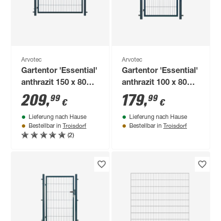
Arvotec
Arvotec
Gartentor 'Essential'
Gartentor 'Essential'
anthrazit 150 x 80
anthrazit 100 x 80
cm, mit
cm, mit
209
,
179
,
99
99
€
€
Zaunanschluss
Zaunanschluss
Lieferung nach Hause
Lieferung nach Hause
Troisdorf
Troisdorf
Bestellbar in
Bestellbar in
(2)