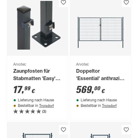
Arvotec
Arvotec
Zaunpfosten für
Doppeltor
Stabmatten 'Easy'
'Essential' anthrazit
anthrazit 4 x 4 x 88
400 x 160 cm, mit
17
,
569
,
99
00
€
€
cm
Zaunanschluss
Lieferung nach Hause
Lieferung nach Hause
Troisdorf
Troisdorf
Bestellbar in
Bestellbar in
(3)