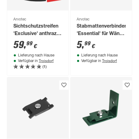
Arvotec
Arvotec
Sichtschutzstreifen
Stabmattenverbinder
'Exclusive' anthrazit
'Essential' für Wände
genarbt 2500 x 19
anthrazit 93/74 x 40
59
,
5
,
99
99
€
€
cm, für
mm
Lieferung nach Hause
Lieferung nach Hause
Stabmattenzaun
Troisdorf
Troisdorf
Verfügbar in
Verfügbar in
(1)