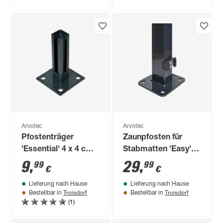
Arvotec
Arvotec
Pfostenträger
Zaunpfosten für
'Essential' 4 x 4 cm
Stabmatten 'Easy'
anthrazit
anthrazit 6 x 4 x 108
9
,
29
,
99
99
€
€
cm
Lieferung nach Hause
Lieferung nach Hause
Troisdorf
Troisdorf
Bestellbar in
Bestellbar in
(1)