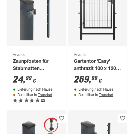
Arvotec
Arvotec
Zaunpfosten für
Gartentor 'Easy'
Stabmatten
anthrazit 100 x 120
'Exclusive' anthrazit
cm, mit
24
,
269
,
99
99
€
€
6 x 4 x 160 cm
Pfostenrahmen
Lieferung nach Hause
Lieferung nach Hause
Troisdorf
Troisdorf
Bestellbar in
Bestellbar in
(2)