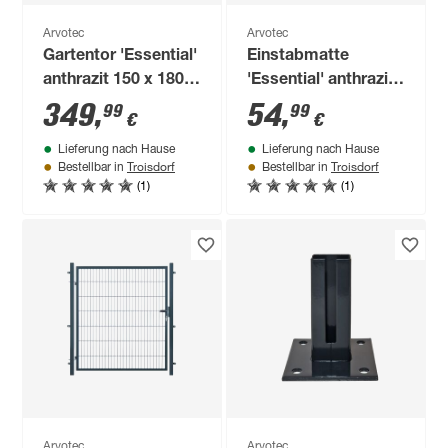
Arvotec
Arvotec
Gartentor 'Essential'
Einstabmatte
anthrazit 150 x 180
'Essential' anthrazit
cm, mit
200 x 120 cm, UV-
349
,
54
,
99
99
€
€
Zaunanschluss
und
Lieferung nach Hause
Lieferung nach Hause
witterungsbeständig
Troisdorf
Troisdorf
Bestellbar in
Bestellbar in
(1)
(1)
Arvotec
Arvotec