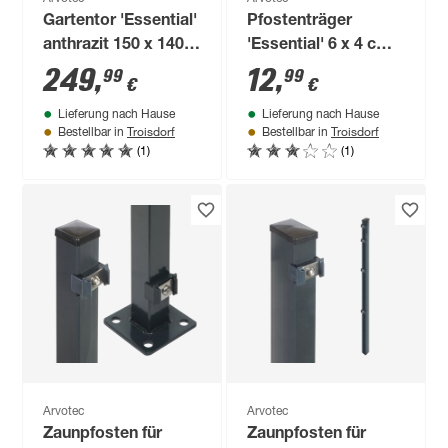
Gartentor 'Essential'
Pfostenträger
anthrazit 150 x 140
'Essential' 6 x 4 cm
cm, mit
anthrazit
249
,
12
,
99
99
€
€
Zaunanschluss
Lieferung nach Hause
Lieferung nach Hause
Troisdorf
Troisdorf
Bestellbar in
Bestellbar in
(1)
(1)
Arvotec
Arvotec
Zaunpfosten für
Zaunpfosten für