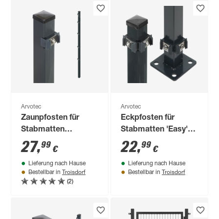
Arvotec
Arvotec
Zaunpfosten für
Eckpfosten für
Stabmatten
Stabmatten 'Easy'
'Essential' anthrazit
anthrazit 4 x 4 x 88
27
,
22
,
99
99
€
€
4 x 4 x 200 cm
cm
Lieferung nach Hause
Lieferung nach Hause
Troisdorf
Troisdorf
Bestellbar in
Bestellbar in
(2)