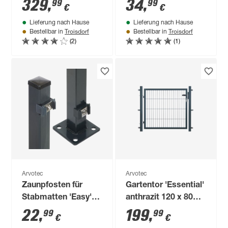
cm, mit
'Exclusive' anthrazit
329
,
34
,
99
99
€
€
Zaunanschluss
6 x 4 x 240 cm
Lieferung nach Hause
Lieferung nach Hause
Troisdorf
Troisdorf
Bestellbar in
Bestellbar in
(2)
(1)
Arvotec
Arvotec
Zaunpfosten für
Gartentor 'Essential'
Stabmatten 'Easy'
anthrazit 120 x 80
anthrazit 4 x 4 x 128
cm, mit
22
,
199
,
99
99
€
€
cm
Zaunanschluss