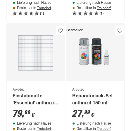
Lieferung nach Hause
Lieferung nach Hause
Troisdorf
Troisdorf
Bestellbar in
Bestellbar in
(1)
(1)
Bestseller
Arvotec
Arvotec
Einstabmatte
Reparaturlack-Set
'Essential' anthrazit
anthrazit 150 ml
200 x 180 cm, UV-
79
,
27
,
99
99
€
€
und
Lieferung nach Hause
Lieferung nach Hause
witterungsbeständig
Troisdorf
Troisdorf
Bestellbar in
Bestellbar in