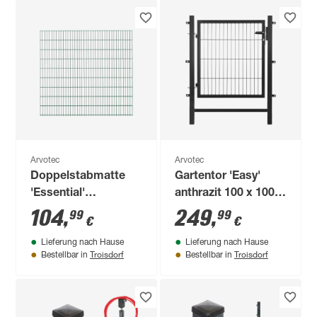
Arvotec
Arvotec
Doppelstabmatte
Gartentor 'Easy'
'Essential'
anthrazit 100 x 100
moosgrün 200 x 163
cm, mit
104
,
249
,
99
99
€
€
cm, UV- und
Pfostenrahmen
Lieferung nach Hause
Lieferung nach Hause
witterungsbeständig
Troisdorf
Troisdorf
Bestellbar in
Bestellbar in