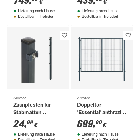
749
,
439
,
€
€
Zaunanschluss
Ringdekor
Lieferung nach Hause
Lieferung nach Hause
Troisdorf
Troisdorf
Bestellbar in
Bestellbar in
Arvotec
Arvotec
Zaunpfosten für
Doppeltor
Stabmatten
'Essential' anthrazit
'Essential' anthrazit
300 x 180 cm, mit
24
,
699
,
99
00
€
€
4 x 4 x 170 cm
Zaunanschluss
Lieferung nach Hause
Lieferung nach Hause
Troisdorf
Troisdorf