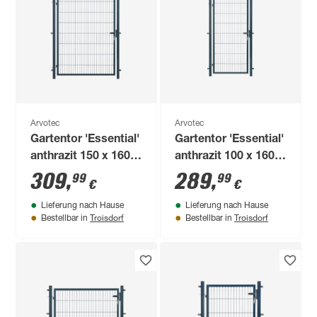
Arvotec
Arvotec
Gartentor 'Essential'
Gartentor 'Essential'
anthrazit 150 x 160
anthrazit 100 x 160
cm, mit
cm, mit
309
,
289
,
99
99
€
€
Zaunanschluss
Zaunanschluss
Lieferung nach Hause
Lieferung nach Hause
Troisdorf
Troisdorf
Bestellbar in
Bestellbar in