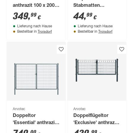
anthrazit 100 x 200
Stabmatten
cm, mit
'Exclusive' anthrazit
349
,
44
,
99
99
€
€
Zaunanschluss
6 x 6 x 220 cm
Lieferung nach Hause
Lieferung nach Hause
Troisdorf
Troisdorf
Bestellbar in
Bestellbar in
Arvotec
Arvotec
Doppeltor
Doppelflügeltor
'Essential' anthrazit
'Exclusive' anthrazit
400 x 180 cm, mit
300 x 100 cm, mit
00
99