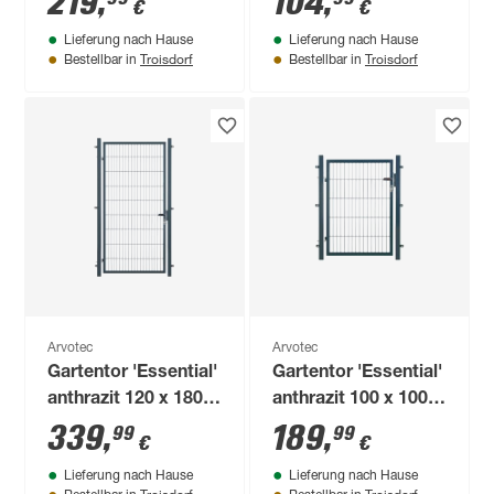
219
,
104
,
€
€
Zaunanschluss
und
Lieferung nach Hause
Lieferung nach Hause
witterungsbeständig
Troisdorf
Troisdorf
Bestellbar in
Bestellbar in
Arvotec
Arvotec
Gartentor 'Essential'
Gartentor 'Essential'
anthrazit 120 x 180
anthrazit 100 x 100
cm, mit
cm, mit
339
,
189
,
99
99
€
€
Zaunanschluss
Zaunanschluss
Lieferung nach Hause
Lieferung nach Hause