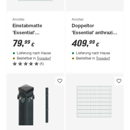
Arvotec
Arvotec
Einstabmatte
Doppeltor
'Essential'
'Essential' anthrazit
moosgrün 200 x 180
300 x 100 cm, mit
79
,
409
,
99
99
€
€
cm, UV- und
Zaunanschluss
Lieferung nach Hause
Lieferung nach Hause
witterungsbeständig
Troisdorf
Troisdorf
Bestellbar in
Bestellbar in
(1)