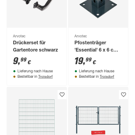
Arvotec
Arvotec
Drückerset für
Pfostenträger
Gartentore schwarz
'Essential' 6 x 6 cm
anthrazit
9
,
19
,
99
99
€
€
Lieferung nach Hause
Lieferung nach Hause
Troisdorf
Troisdorf
Bestellbar in
Bestellbar in