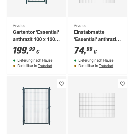
Arvotec
Arvotec
Gartentor 'Essential'
Einstabmatte
anthrazit 100 x 120
'Essential' anthrazit
cm, mit
200 x 160 cm, UV-
199
,
74
,
99
99
€
€
Zaunanschluss
und
Lieferung nach Hause
Lieferung nach Hause
witterungsbeständig
Troisdorf
Troisdorf
Bestellbar in
Bestellbar in