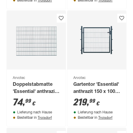
Troisdorf
Troisdorf
Bestellbar in
Bestellbar in
Arvotec
Arvotec
Doppelstabmatte
Gartentor 'Essential'
'Essential' anthrazit
anthrazit 150 x 100
200 x 143 cm, UV-
cm, mit
74
,
219
,
99
99
€
€
und
Zaunanschluss
Lieferung nach Hause
Lieferung nach Hause
witterungsbeständig
Troisdorf
Troisdorf
Bestellbar in
Bestellbar in