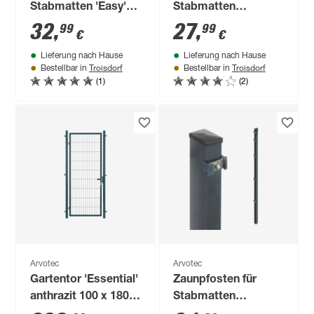
Stabmatten 'Easy'
Stabmatten
anthrazit 4 x 4 x 188
'Exclusive' anthrazit
32
,
27
,
99
99
€
€
cm
6 x 4 x 180 cm
Lieferung nach Hause
Lieferung nach Hause
Troisdorf
Troisdorf
Bestellbar in
Bestellbar in
(1)
(2)
Arvotec
Arvotec
Gartentor 'Essential'
Zaunpfosten für
anthrazit 100 x 180
Stabmatten