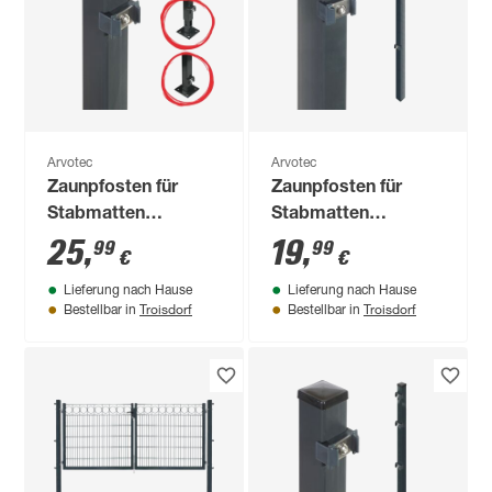
Arvotec
Arvotec
Zaunpfosten für
Zaunpfosten für
Stabmatten
Stabmatten
'Essential' anthrazit
'Exclusive' anthrazit
25
,
19
,
99
99
€
€
4 x 4 x 211,5 cm
6 x 4 x 140 cm
Lieferung nach Hause
Lieferung nach Hause
Troisdorf
Troisdorf
Bestellbar in
Bestellbar in