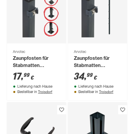
Arvotec
Arvotec
Zaunpfosten für
Zaunpfosten für
Stabmatten
Stabmatten
'Essential' anthrazit
'Essential' anthrazit
17
,
34
,
99
99
€
€
4 x 4 x 133,5 cm
4 x 4 x 240 cm
Lieferung nach Hause
Lieferung nach Hause
Troisdorf
Troisdorf
Bestellbar in
Bestellbar in