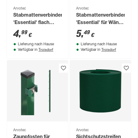
Arvotec
Arvotec
Stabmattenverbinder
Stabmattenverbinder
'Essential' flach
'Essential' für Wände
anthrazit 74 x 40 mm
grün 93/74 x 40 mm
4
,
5
,
99
49
€
€
Lieferung nach Hause
Lieferung nach Hause
Troisdorf
Troisdorf
Verfügbar in
Verfügbar in
Arvotec
Arvotec
Zaunpfosten für
Sichtschutzstreifen