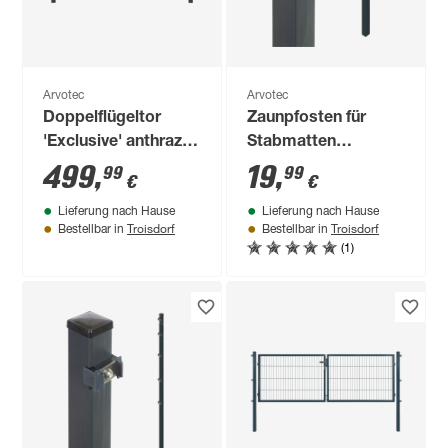
Arvotec
Arvotec
Doppelflügeltor
Zaunpfosten für
'Exclusive' anthrazit
Stabmatten
300 x 120 cm, mit
'Essential' anthrazit
499
,
19
,
99
99
€
€
Ringdekor
4 x 4 x 120 cm
Lieferung nach Hause
Lieferung nach Hause
Troisdorf
Troisdorf
Bestellbar in
Bestellbar in
(1)