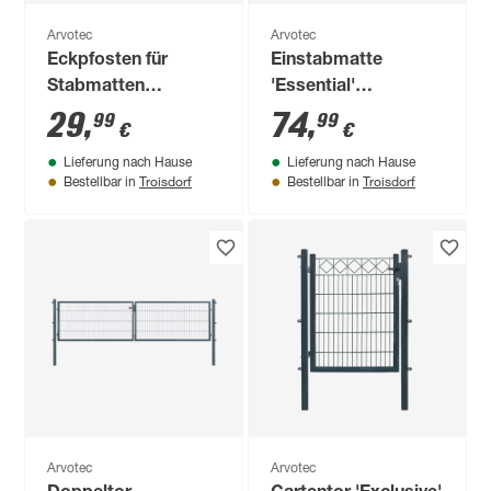
Arvotec
Arvotec
Eckpfosten für
Einstabmatte
Stabmatten
'Essential'
'Exclusive' anthrazit
moosgrün 200 x 160
29
,
74
,
99
99
€
€
6 x 6 x 140 cm
cm, UV- und
Lieferung nach Hause
Lieferung nach Hause
witterungsbeständig
Troisdorf
Troisdorf
Bestellbar in
Bestellbar in
Arvotec
Arvotec