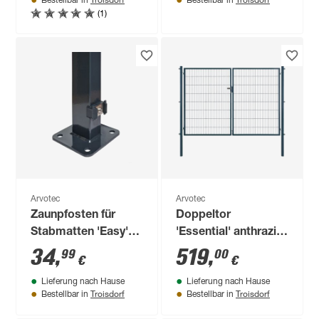
Bestellbar in
Bestellbar in
(1)
Arvotec
Arvotec
Zaunpfosten für
Doppeltor
Stabmatten 'Easy'
'Essential' anthrazit
anthrazit 6 x 4 x 128
300 x 160 cm, mit
34
,
519
,
99
00
€
€
cm
Zaunanschluss
Lieferung nach Hause
Lieferung nach Hause
Troisdorf
Troisdorf
Bestellbar in
Bestellbar in