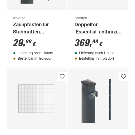
Arvotec
Arvotec
Zaunpfosten für
Doppeltor
Stabmatten
'Essential' anthrazit
'Essential' anthrazit
300 x 80 cm, mit
29
,
369
,
99
99
€
€
4 x 4 x 220 cm
Zaunanschluss
Lieferung nach Hause
Lieferung nach Hause
Troisdorf
Troisdorf
Bestellbar in
Bestellbar in