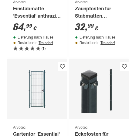
Arvotec
Arvotec
Einstabmatte
Zaunpfosten für
'Essential' anthrazit
Stabmatten
200 x 140 cm, UV-
'Exclusive' anthrazit
64
,
32
,
99
99
€
€
und
6 x 4 x 220 cm
Lieferung nach Hause
Lieferung nach Hause
witterungsbeständig
Troisdorf
Troisdorf
Bestellbar in
Bestellbar in
(1)
Arvotec
Arvotec
Gartentor 'Essential'
Eckpfosten für