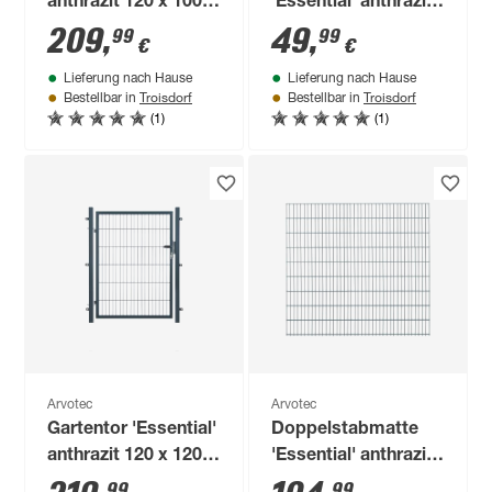
anthrazit 120 x 100
'Essential' anthrazit
cm, mit
200 x 103 cm, UV-
209
,
49
,
99
99
€
€
Zaunanschluss
und
Lieferung nach Hause
Lieferung nach Hause
witterungsbeständig
Troisdorf
Troisdorf
Bestellbar in
Bestellbar in
(1)
(1)
Arvotec
Arvotec
Gartentor 'Essential'
Doppelstabmatte
anthrazit 120 x 120
'Essential' anthrazit
cm, mit
200 x 183 cm, UV-
99
99