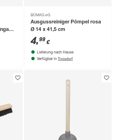
BÜMAG eG
Ausgussreiniger Pömpel rosa
enga
Ø 14 x 41,5 cm
ot
4
,
99
€
Lieferung nach Hause
Troisdorf
Verfügbar in