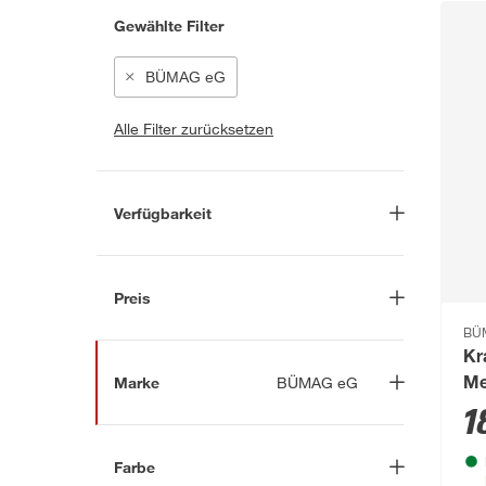
Gewählte Filter
BÜMAG eG
Alle Filter zurücksetzen
Verfügbarkeit
Lieferung nach Hause
(29)
In Troisdorf verfügbar
(130)
Preis
Auf Wunsch in Troisdorf
BÜ
bestellbar
(39)
-
€
Kr
Anderen Markt auswählen
Marke
BÜMAG eG
Me
El
1
Nach
Farbe
Marke suchen