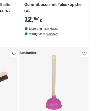
lhalter
Gummibesen mit Teleskopstiel
z rot
rot
12
,
99
€
Lieferung nach Hause
Troisdorf
Verfügbar in
Bestseller