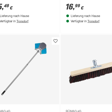
t
Teleskopstiel 30 cm gel
5
,
16
,
49
99
€
€
Lieferung nach Hause
Lieferung nach Hause
Troisdorf
Troisdorf
Verfügbar in
Verfügbar in
MAG eG
BÜMAG eG