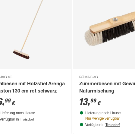
MAG eG
BÜMAG eG
albesen mit Holzstiel Arenga
Zummerbesen mit Gewi
aston 130 cm rot schwarz
Naturmischung
6
,
13
,
99
99
€
€
Lieferung nach Hause
Lieferung nach Hause
Troisdorf
Nur wenige verfügbar
Verfügbar in
Troisdorf
Verfügbar in