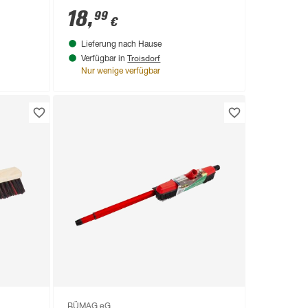
b grün
schwarz
18
,
99
€
Lieferung nach Hause
Troisdorf
Verfügbar in
Nur wenige verfügbar
BÜMAG eG