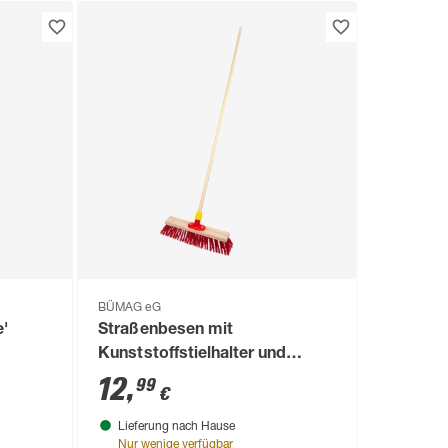
BÜMAG eG
e'
Straßenbesen mit
Kunststoffstielhalter und
Holzstiel Elaston 40 cm rot
12
,
99
€
Lieferung nach Hause
Nur wenige verfügbar