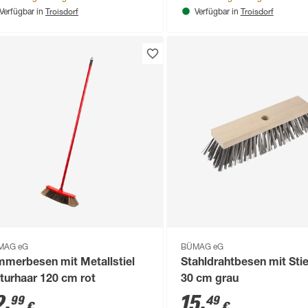
Troisdorf
Troisdorf
Verfügbar in
Verfügbar in
MAG eG
BÜMAG eG
mmerbesen mit Metallstiel
Stahldrahtbesen mit Stie
turhaar 120 cm rot
30 cm grau
2
,
15
,
99
49
€
€