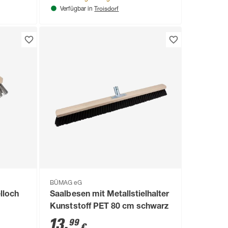
Troisdorf
Verfügbar in
BÜMAG eG
lloch
Saalbesen mit Metallstielhalter
Kunststoff PET 80 cm schwarz
13
,
99
€