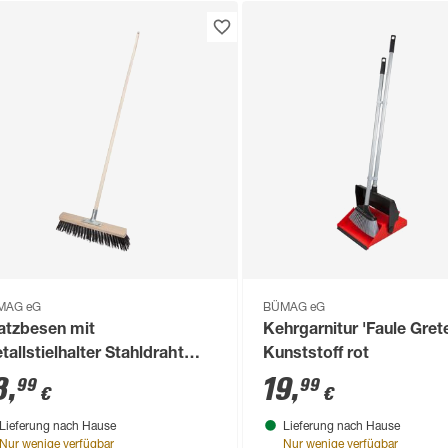
MAG eG
BÜMAG eG
atzbesen mit
Kehrgarnitur 'Faule Gret
tallstielhalter Stahldraht
Kunststoff rot
aston 40 cm schwarz
8
,
19
,
99
99
€
€
Lieferung nach Hause
Lieferung nach Hause
Nur wenige verfügbar
Nur wenige verfügbar