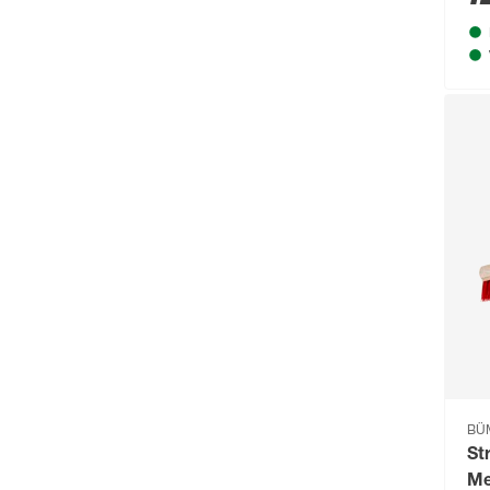
Alpina
(109)
ALPINA_
(68)
andiamo
(242)
andrewex
(229)
Angerer Freizeitmöbel
(136)
Animonda
(166)
Arnold
(52)
ARVES
(88)
Arvotec
(295)
Astor
(111)
Astra
(302)
BÜ
Aurlane
(79)
St
Me
B1
(711)