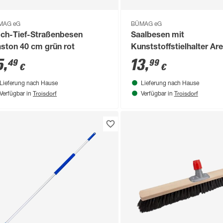
MAG eG
BÜMAG eG
ch-Tief-Straßenbesen
Saalbesen mit
aston 40 cm grün rot
Kunststoffstielhalter Ar
Elaston 60 cm schwarz r
5
,
13
,
49
99
€
€
Lieferung nach Hause
Lieferung nach Hause
Troisdorf
Troisdorf
Verfügbar in
Verfügbar in