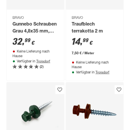
BRAVO
BRAVO
Gunnebo Schrauben
Traufblech
Grau 4,8x35 mm,
terrakotta 2 m
250 St Pack
32
,
14
,
99
99
€
€
Keine Lieferung nach
7,50 € / Meter
Hause
Troisdorf
Verfügbar in
Keine Lieferung nach
(2)
Hause
Troisdorf
Verfügbar in