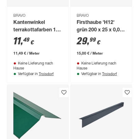
BRAVO
BRAVO
Kantenwinkel
Firsthaube 'H12'
terrakottafarben 100
grün 200 x 25 x 0,04
x 15,6 x 0,04 cm
cm
11
,
29
,
49
99
€
€
11,49 € / Meter
15,00 € / Meter
Keine Lieferung nach
Keine Lieferung nach
Hause
Hause
Troisdorf
Troisdorf
Verfügbar in
Verfügbar in