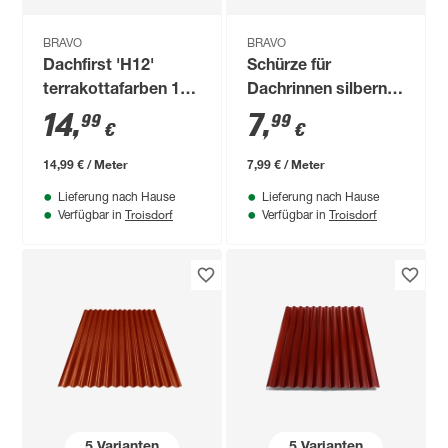
BRAVO
BRAVO
Dachfirst 'H12'
Schürze für
terrakottafarben 100
Dachrinnen silbern
x 0,04 cm
verzinkt 100 cm
14
,
7
,
99
99
€
€
14,99 € / Meter
7,99 € / Meter
Lieferung nach Hause
Lieferung nach Hause
Troisdorf
Troisdorf
Verfügbar in
Verfügbar in
5
Varianten
5
Varianten