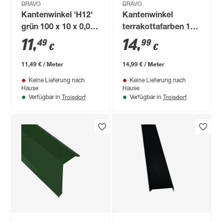
BRAVO
BRAVO
Kantenwinkel 'H12'
Kantenwinkel
grün 100 x 10 x 0,04
terrakottafarben 100
cm
x 25 x 0,04 cm
11
,
14
,
49
99
€
€
11,49 € / Meter
14,99 € / Meter
Keine Lieferung nach
Keine Lieferung nach
Hause
Hause
Troisdorf
Troisdorf
Verfügbar in
Verfügbar in