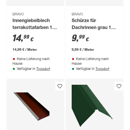
BRAVO
BRAVO
Innengiebelblech
Schürze für
terrakottafarben 100
Dachrinnen grau 100
x 25 x 0,04 cm
x 20,8 x 0,04 cm
14
,
9
,
99
99
€
€
14,99 € / Meter
9,99 € / Meter
Keine Lieferung nach
Keine Lieferung nach
Hause
Hause
Troisdorf
Troisdorf
Verfügbar in
Verfügbar in