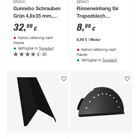
BRAVO
BRAVO
Gunnebo Schrauben
Rinneneinhang für
Grün 4,8x35 mm,
Trapezblech
250 St Pack
terrakottafarben 100
32
,
8
,
99
99
€
€
cm
Keine Lieferung nach
8,99 € / Meter
Hause
Troisdorf
Verfügbar in
Keine Lieferung nach
(2)
Hause
Troisdorf
Verfügbar in