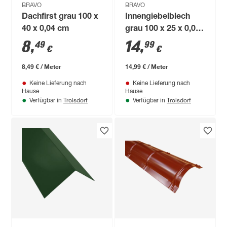
BRAVO
BRAVO
Dachfirst grau 100 x
Innengiebelblech
40 x 0,04 cm
grau 100 x 25 x 0,04
cm
8
,
14
,
49
99
€
€
8,49 € / Meter
14,99 € / Meter
Keine Lieferung nach
Keine Lieferung nach
Hause
Hause
Troisdorf
Troisdorf
Verfügbar in
Verfügbar in