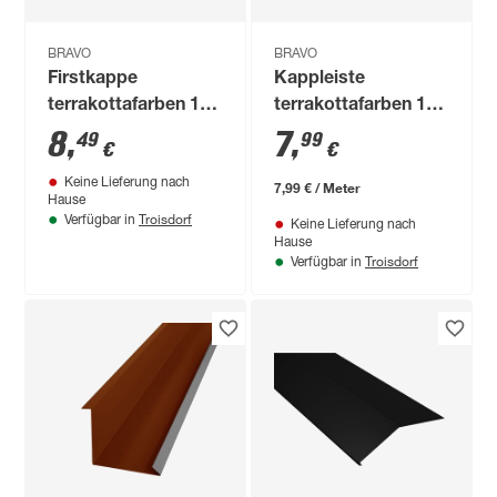
BRAVO
BRAVO
Firstkappe
Kappleiste
terrakottafarben 19
terrakottafarben 100
x 11 x 0,04 cm
x 20,8 x 0,04 cm
8
,
7
,
49
99
€
€
Keine Lieferung nach
7,99 € / Meter
Hause
Troisdorf
Verfügbar in
Keine Lieferung nach
Hause
Troisdorf
Verfügbar in