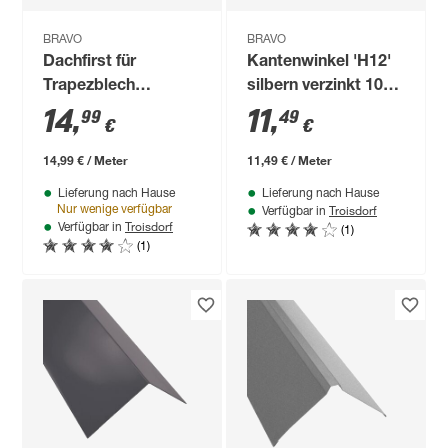
BRAVO
BRAVO
Dachfirst für
Kantenwinkel 'H12'
Trapezblech
silbern verzinkt 100
anthrazitgrau 100
cm
14
,
11
,
99
49
€
€
cm
14,99 € / Meter
11,49 € / Meter
Lieferung nach Hause
Lieferung nach Hause
Troisdorf
Nur wenige verfügbar
Verfügbar in
Troisdorf
(1)
Verfügbar in
(1)