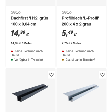
BRAVO
BRAVO
Dachfirst 'H12' grün
Profilblech 'L-Profil'
100 x 0,04 cm
200 x 4 x 2 grau
14
,
5
,
99
49
€
€
14,99 € / Meter
2,75 € / Meter
Keine Lieferung nach
Keine Lieferung nach
Hause
Hause
Troisdorf
Troisdorf
Verfügbar in
Bestellbar in