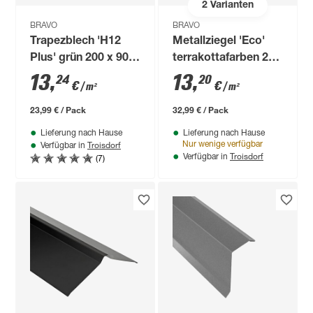
2
Varianten
BRAVO
BRAVO
Trapezblech 'H12
Metallziegel 'Eco'
Plus' grün 200 x 90,6
terrakottafarben 214
x 0,04 cm
x 117 x 0,04 cm
13
,
13
,
24
20
€
€
/ m²
/ m²
23,99 € / Pack
32,99 € / Pack
Lieferung nach Hause
Lieferung nach Hause
Troisdorf
Nur wenige verfügbar
Verfügbar in
Troisdorf
(7)
Verfügbar in