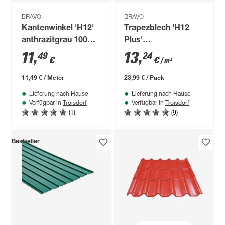
BRAVO
BRAVO
Kantenwinkel 'H12'
Trapezblech 'H12
anthrazitgrau 100
Plus'
cm
terrakottafarben 200
11
,
13
,
49
24
€
€
/ m²
x 90,6 x 0,04 cm
11,49 € / Meter
23,99 € / Pack
Lieferung nach Hause
Lieferung nach Hause
Troisdorf
Troisdorf
Verfügbar in
Verfügbar in
(1)
(9)
Bestseller