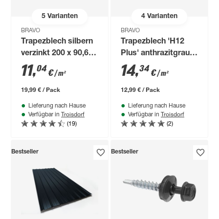
5
Varianten
4
Varianten
BRAVO
BRAVO
Trapezblech silbern
Trapezblech 'H12
verzinkt 200 x 90,6 x
Plus' anthrazitgrau
0,035 cm
100 x 90,6 x 0,04 cm
11
,
14
,
04
34
€
€
/ m²
/ m²
19,99 € / Pack
12,99 € / Pack
Lieferung nach Hause
Lieferung nach Hause
Troisdorf
Troisdorf
Verfügbar in
Verfügbar in
(19)
(2)
Bestseller
Bestseller