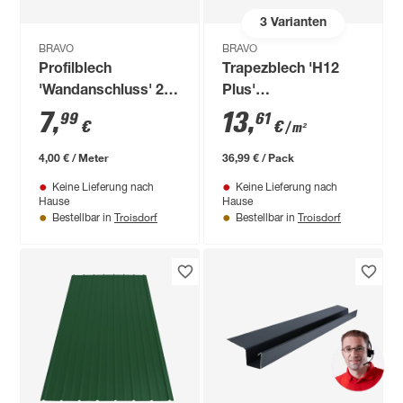
3
Varianten
BRAVO
BRAVO
Profilblech
Trapezblech 'H12
'Wandanschluss' 200
Plus'
x 2 x 6 cm grau
terrakottafarben 300
7
,
13
,
99
61
€
€
/ m²
x 90,6 x 0,04 cm
4,00 € / Meter
36,99 € / Pack
Keine Lieferung nach
Keine Lieferung nach
Hause
Hause
Troisdorf
Troisdorf
Bestellbar in
Bestellbar in