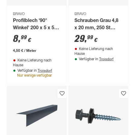
BRAVO
BRAVO
Profilblech '90°
Schrauben Grau 4,8
Winkel' 200 x 5 x 5
x 20 mm, 250 St
cm grau
Pack
8
,
29
,
99
99
€
€
Keine Lieferung nach
4,50 € / Meter
Hause
Troisdorf
Verfügbar in
Keine Lieferung nach
Hause
Troisdorf
Verfügbar in
Nur wenige verfügbar