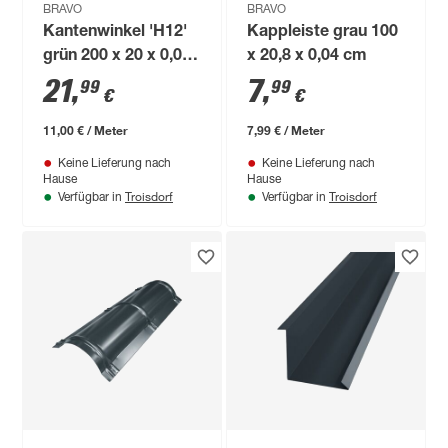
BRAVO
BRAVO
Kantenwinkel 'H12'
Kappleiste grau 100
grün 200 x 20 x 0,04
x 20,8 x 0,04 cm
cm
21
,
7
,
99
99
€
€
11,00 € / Meter
7,99 € / Meter
Keine Lieferung nach
Keine Lieferung nach
Hause
Hause
Troisdorf
Troisdorf
Verfügbar in
Verfügbar in