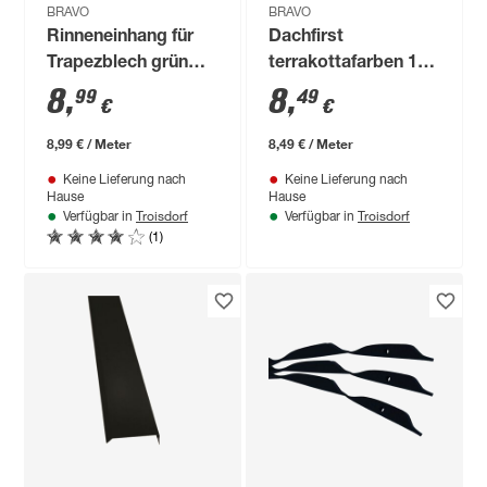
BRAVO
BRAVO
Rinneneinhang für
Dachfirst
Trapezblech grün
terrakottafarben 100
100 cm
x 40 x 0,04 cm
8
,
8
,
99
49
€
€
8,99 € / Meter
8,49 € / Meter
Keine Lieferung nach
Keine Lieferung nach
Hause
Hause
Troisdorf
Troisdorf
Verfügbar in
Verfügbar in
(1)