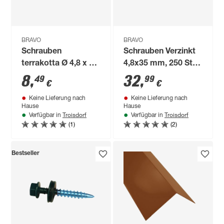
BRAVO
BRAVO
Schrauben
Schrauben Verzinkt
terrakotta Ø 4,8 x 35
4,8x35 mm, 250 St
mm 50 Stück
Pack
8
,
32
,
49
99
€
€
Keine Lieferung nach
Keine Lieferung nach
Hause
Hause
Troisdorf
Troisdorf
Verfügbar in
Verfügbar in
(1)
(2)
Bestseller