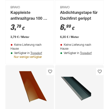
BRAVO
BRAVO
Kappleiste
Abdichtungstape für
anthrazitgrau 100 x
Dachfirst gerippt
7,4 x 0,04 cm
3
,
6
,
79
99
€
€
3,79 € / Meter
6,35 € / Meter
Keine Lieferung nach
Keine Lieferung nach
Hause
Hause
Troisdorf
Troisdorf
Verfügbar in
Verfügbar in
Nur wenige verfügbar