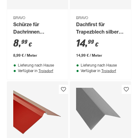
BRAVO
BRAVO
Schürze für
Dachfirst für
Dachrinnen
Trapezblech silbern
anthrazitgrau 100
verzinkt 100 cm
8
,
14
,
99
99
€
€
cm
8,99 € / Meter
14,99 € / Meter
Lieferung nach Hause
Lieferung nach Hause
Troisdorf
Troisdorf
Verfügbar in
Verfügbar in