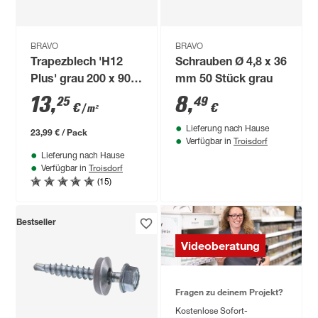
BRAVO
BRAVO
Trapezblech 'H12
Schrauben Ø 4,8 x 36
Plus' grau 200 x 90,6
mm 50 Stück grau
x 0,04 cm
13
,
8
,
25
49
€
€
/ m²
Lieferung nach Hause
23,99 € / Pack
Troisdorf
Verfügbar in
Lieferung nach Hause
Troisdorf
Verfügbar in
(15)
Bestseller
Videoberatung
Fragen zu deinem Projekt?
Kostenlose Sofort-