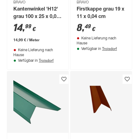
BRAVO
BRAVO
Kantenwinkel 'H12'
Firstkappe grau 19 x
grau 100 x 25 x 0,04
11 x 0,04 cm
cm
14
,
8
,
99
49
€
€
Keine Lieferung nach
14,99 € / Meter
Hause
Troisdorf
Verfügbar in
Keine Lieferung nach
Hause
Troisdorf
Verfügbar in