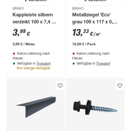
2
Varianten
2
Varianten
BRAVO
BRAVO
Kappleiste silbern
Metallziegel 'Eco'
verzinkt 100 x 7,4 x
grau 109 x 117 x 0,04
0,05 cm
cm
3
,
13
,
99
33
€
€
/ m²
3,99 € / Meter
16,99 € / Pack
Keine Lieferung nach
Keine Lieferung nach
Hause
Hause
Troisdorf
Troisdorf
Verfügbar in
Verfügbar in
Nur wenige verfügbar