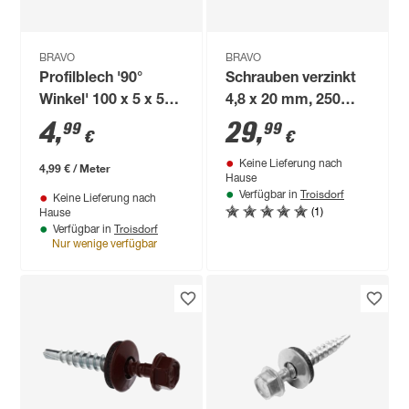
BRAVO
BRAVO
Profilblech '90°
Schrauben verzinkt
Winkel' 100 x 5 x 5
4,8 x 20 mm, 250
cm anthrazitgrau
Stück
4
,
29
,
99
99
€
€
Keine Lieferung nach
4,99 € / Meter
Hause
Troisdorf
Verfügbar in
Keine Lieferung nach
(1)
Hause
Troisdorf
Verfügbar in
Nur wenige verfügbar