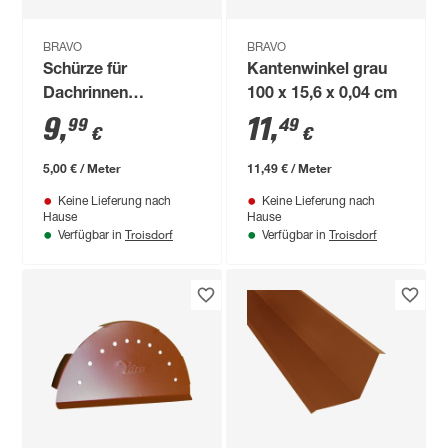
BRAVO
BRAVO
Schürze für
Kantenwinkel grau
Dachrinnen
100 x 15,6 x 0,04 cm
terrakottafarben 100
9
,
11
,
99
49
€
€
x 20,8 x 0,04 cm
5,00 € / Meter
11,49 € / Meter
Keine Lieferung nach
Keine Lieferung nach
Hause
Hause
Troisdorf
Troisdorf
Verfügbar in
Verfügbar in