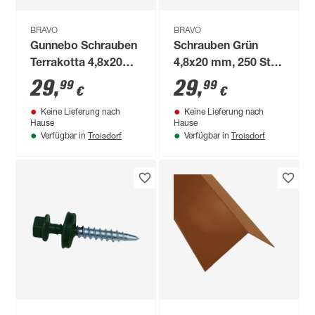
BRAVO
BRAVO
Gunnebo Schrauben
Schrauben Grün
Terrakotta 4,8x20
4,8x20 mm, 250 St
mm, 250 St Pack
Pack
29
,
29
,
99
99
€
€
Keine Lieferung nach
Keine Lieferung nach
Hause
Hause
Troisdorf
Troisdorf
Verfügbar in
Verfügbar in