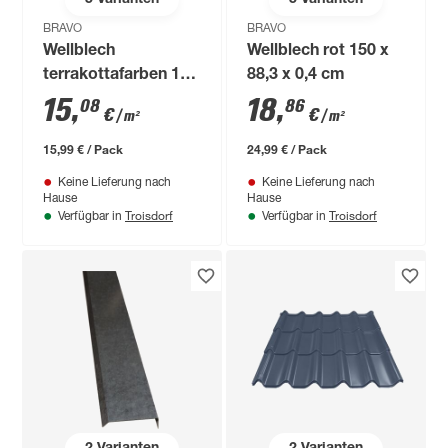
BRAVO
BRAVO
Wellblech
Wellblech rot 150 x
terrakottafarben 120
88,3 x 0,4 cm
x 88,3 x 0,4 cm
15
,
18
,
08
86
€
€
/ m²
/ m²
15,99 € / Pack
24,99 € / Pack
Keine Lieferung nach
Keine Lieferung nach
Hause
Hause
Troisdorf
Troisdorf
Verfügbar in
Verfügbar in