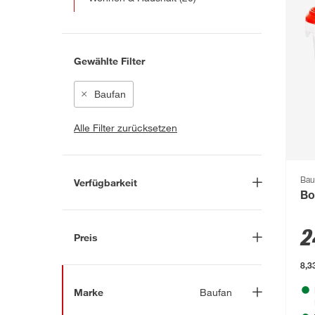
Gewählte Filter
Baufan
Alle Filter zurücksetzen
Bau
Verfügbarkeit
Bo
Lieferung nach Hause
(28)
2
In Troisdorf verfügbar
(43)
Preis
Auf Wunsch in Troisdorf
bestellbar
(8)
8,3
-
€
Anderen Markt auswählen
Marke
Baufan