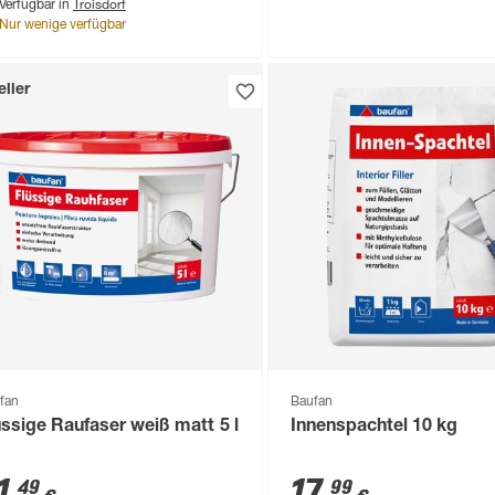
Troisdorf
Verfügbar in
Nur wenige verfügbar
ller
fan
Baufan
üssige Raufaser weiß matt 5 l
Innenspachtel 10 kg
1
,
17
,
49
99