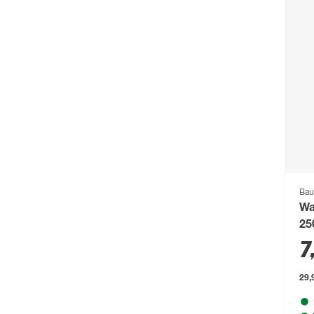
Compo
(231)
Conmetall
(92)
Connex
(211)
Cornat
(1131)
Cozze
(80)
CrownFlame
(61)
Curver
(123)
d-c-fix
(267)
Bau
Wa
d-c-table
(59)
25
Dennerle
(64)
7
deutsche zauntechnik
(662)
29,
Diephaus
(724)
Dobar
(75)