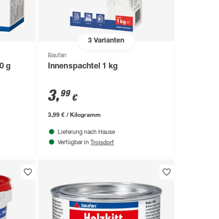
3
Varianten
Baufan
0 g
Innenspachtel 1 kg
3
,
99
€
3,99 € / Kilogramm
Lieferung nach Hause
Troisdorf
Verfügbar in