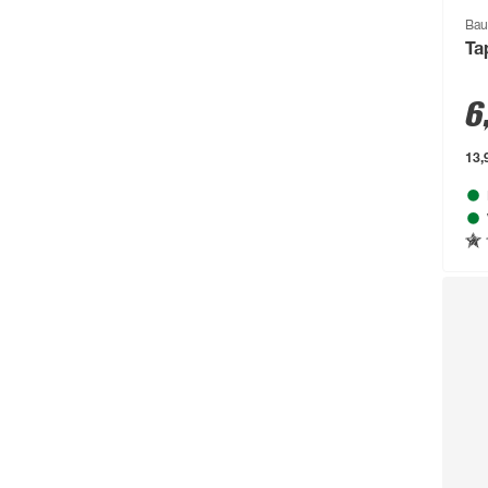
Aurlane
(79)
Bau
Ta
B1
(711)
6
Baufan
(54)
Beckers Betonzaun
(114)
13,
Beeztees
(331)
bellavista®
(60)
Beo
(329)
Bessey
(56)
Bestway
(236)
binderholz
(87)
Biohort
(1489)
blu
(95)