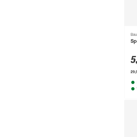
Boldt
(59)
Bolsius
(72)
Bondex
(150)
Bau
Bosch
(2217)
Sp
Bosch Petfood
(66)
5
Brabantia
(67)
BRAVO
(108)
29,
Brennenstuhl
(151)
Breuer
(766)
Brilliant
(211)
Brilo
(214)
Briloner
(484)
Brügmann TraumGarten
(776)