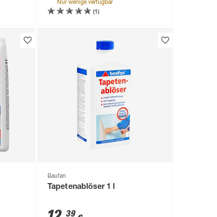
Nur wenige verfügbar
(1)
Baufan
Tapetenablöser 1 l
12
,
39