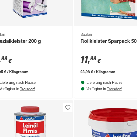
fan
Baufan
ezialkleister 200 g
Rollkleister Sparpack 50
,
11
,
99
99
€
€
95 € / Kilogramm
23,98 € / Kilogramm
Lieferung nach Hause
Lieferung nach Hause
Troisdorf
Troisdorf
Verfügbar in
Verfügbar in