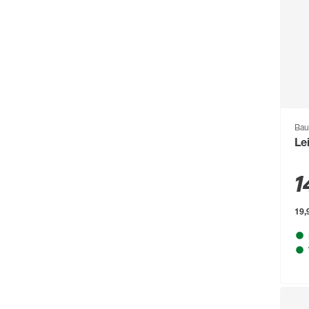
Burg-Wächter
(343)
Busch-Jäger
(135)
Buschbeck
(122)
BÜMAG eG
(169)
Campingaz
(55)
Bau
Le
Cartrend
(204)
Castrol
(77)
1
CFH
(63)
19,9
Chris Bergen
(172)
Classen
(1893)
Climaqua
(61)
Clou
(202)