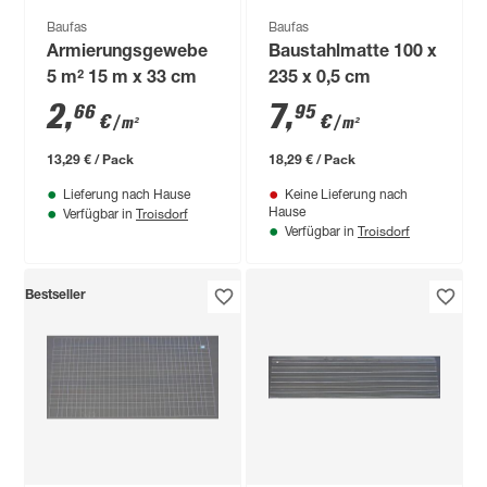
Baufas
Baufas
Armierungsgewebe
Baustahlmatte 100 x
5 m² 15 m x 33 cm
235 x 0,5 cm
2
,
7
,
66
95
€
€
/ m²
/ m²
13,29 € / Pack
18,29 € / Pack
Lieferung nach Hause
Keine Lieferung nach
Troisdorf
Hause
Verfügbar in
Troisdorf
Verfügbar in
Bestseller