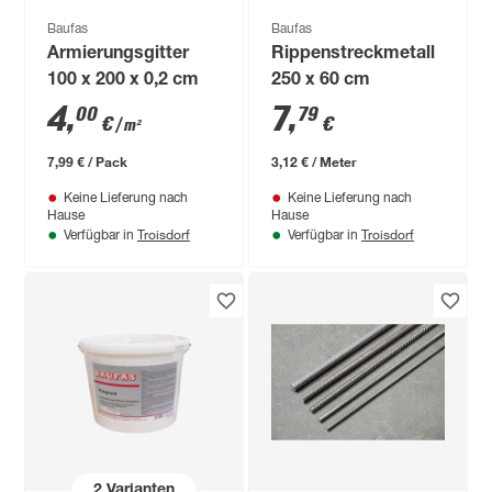
Baufas
Baufas
Armierungsgitter
Rippenstreckmetall
100 x 200 x 0,2 cm
250 x 60 cm
4
,
7
,
00
79
€
€
/ m²
7,99 € / Pack
3,12 € / Meter
Keine Lieferung nach
Keine Lieferung nach
Hause
Hause
Troisdorf
Troisdorf
Verfügbar in
Verfügbar in
2
Varianten