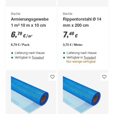
Baufas
Baufas
Armierungsgewebe
Rippentorstahl Ø 14
1 m² 10 m x 10 cm
mm x 200 cm
6
,
7
,
79
49
€
€
/ m²
6,79 € / Pack
3,75 € / Meter
Lieferung nach Hause
Lieferung nach Hause
Troisdorf
Troisdorf
Verfügbar in
Verfügbar in
Nur wenige verfügbar