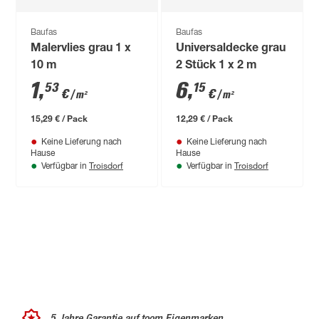
Baufas
Baufas
Malervlies grau 1 x
Universaldecke grau
10 m
2 Stück 1 x 2 m
1
,
6
,
53
15
€
€
/ m²
/ m²
15,29 € / Pack
12,29 € / Pack
Keine Lieferung nach
Keine Lieferung nach
Hause
Hause
Troisdorf
Troisdorf
Verfügbar in
Verfügbar in
5 Jahre Garantie auf toom Eigenmarken