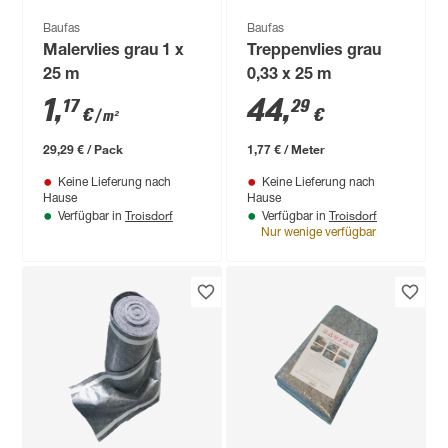
Baufas
Baufas
Malervlies grau 1 x
Treppenvlies grau
25 m
0,33 x 25 m
1
,
44
,
17
29
€
€
/ m²
29,29 € / Pack
1,77 € / Meter
Keine Lieferung nach
Keine Lieferung nach
Hause
Hause
Troisdorf
Troisdorf
Verfügbar in
Verfügbar in
Nur wenige verfügbar