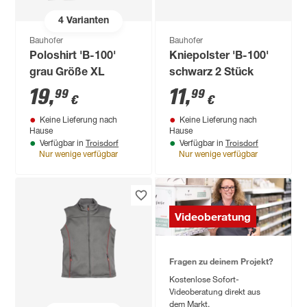
4
Varianten
Bauhofer
Bauhofer
Poloshirt 'B-100'
Kniepolster 'B-100'
grau Größe XL
schwarz 2 Stück
19
,
11
,
99
99
€
€
Keine Lieferung nach
Keine Lieferung nach
Hause
Hause
Troisdorf
Troisdorf
Verfügbar in
Verfügbar in
Nur wenige verfügbar
Nur wenige verfügbar
Videoberatung
Fragen zu deinem Projekt?
Kostenlose Sofort-
Videoberatung direkt aus
dem Markt.