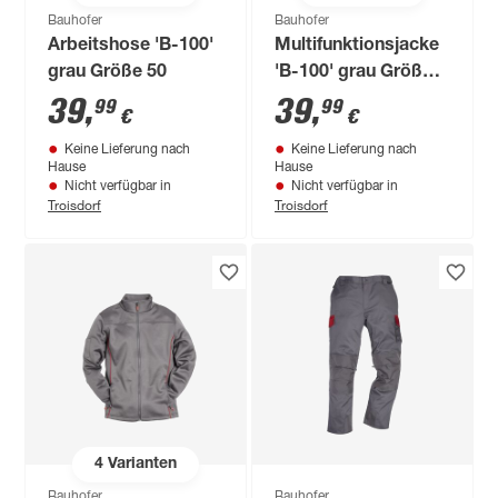
Bauhofer
Bauhofer
Arbeitshose 'B-100'
Multifunktionsjacke
grau Größe 50
'B-100' grau Größe
M
39
,
39
,
99
99
€
€
Keine Lieferung nach
Keine Lieferung nach
Hause
Hause
Nicht verfügbar in
Nicht verfügbar in
Troisdorf
Troisdorf
4
Varianten
Bauhofer
Bauhofer