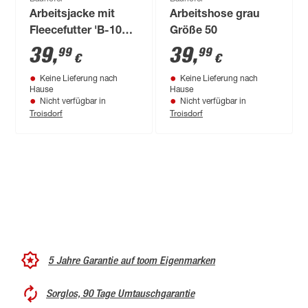
Arbeitsjacke mit
Arbeitshose grau
Fleecefutter 'B-100'
Größe 50
grau Größe XL
39
,
39
,
99
99
€
€
Keine Lieferung nach
Keine Lieferung nach
Hause
Hause
Nicht verfügbar in
Nicht verfügbar in
Troisdorf
Troisdorf
5 Jahre Garantie auf toom Eigenmarken
Sorglos, 90 Tage Umtauschgarantie