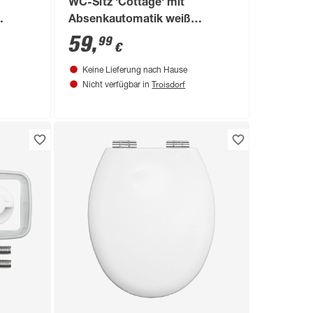
WC-Sitz 'Cottage' mit
Absenkautomatik weiß
Holzkern
59
,
99
€
Keine Lieferung nach Hause
Troisdorf
Nicht verfügbar in