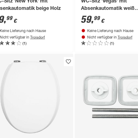
-Sitz 'New York' mit
WC-Sitz 'Vegas' mit
senkautomatik beige Holz
Absenkautomatik weiß
Holzkern
9
,
59
,
99
99
€
€
Keine Lieferung nach Hause
Keine Lieferung nach Hause
Troisdorf
Troisdorf
Nicht verfügbar in
Nicht verfügbar in
(1)
(1)