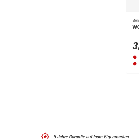
Curver
(123)
d-c-fix
(267)
Bem
d-c-table
(59)
WC
Dennerle
(64)
3
deutsche zauntechnik
(662)
Diephaus
(724)
Dobar
(75)
Doellken
(238)
Dokas
(74)
Dolle
(475)
Dremel
(138)
Dronco
(49)
5 Jahre Garantie auf toom Eigenmarken
DSK
(64)