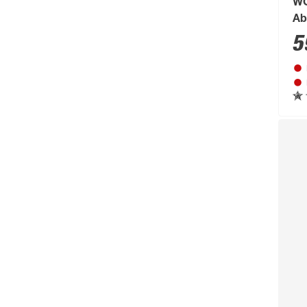
WC
BRAVO
(108)
Ab
Brennenstuhl
(151)
5
Breuer
(766)
Brilliant
(211)
Brilo
(214)
Briloner
(484)
Brügmann TraumGarten
(776)
Burg-Wächter
(343)
Busch-Jäger
(135)
Buschbeck
(122)
BÜMAG eG
(169)
Campingaz
(55)
Cartrend
(204)