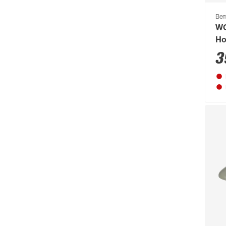
Castrol
(77)
Bem
WC
CFH
(63)
Ho
Chris Bergen
(172)
3
Classen
(1893)
Climaqua
(61)
Clou
(202)
Compo
(231)
Conmetall
(92)
Connex
(211)
Cornat
(1131)
Cozze
(80)
CrownFlame
(61)