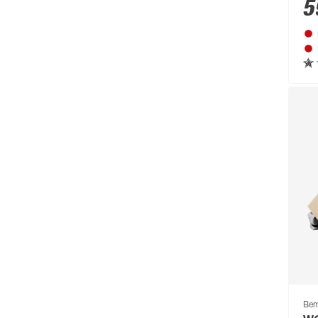
Ho
5
Beo
(329)
Bessey
(56)
Bestway
(236)
binderholz
(87)
Biohort
(1489)
blu
(95)
Boldt
(59)
Bolsius
(72)
Bondex
(150)
Bosch
(2217)
Bosch Petfood
(66)
Brabantia
(67)
Bem