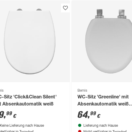
is
Bemis
-Sitz 'Click&Clean Silent'
WC-Sitz 'Greenline' mit
t Absenkautomatik weiß
Absenkautomatik weiß
Holzkern
9
,
64
,
99
99
€
€
Keine Lieferung nach Hause
Lieferung nach Hause
Troisdorf
Troisdorf