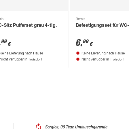
is
Bemis
-Sitz Pufferset grau 4-tlg.
Befestigungsset für WC-
,
6
,
99
99
€
€
Keine Lieferung nach Hause
Keine Lieferung nach Hause
Troisdorf
Troisdorf
Nicht verfügbar in
Nicht verfügbar in
Sorglos, 90 Tage Umtauschgarantie