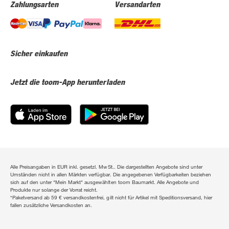
Zahlungsarten
Versandarten
Sicher einkaufen
Jetzt die toom-App herunterladen
Alle Preisangaben in EUR inkl. gesetzl. MwSt.. Die dargestellten Angebote sind unter
Umständen nicht in allen Märkten verfügbar. Die angegebenen Verfügbarkeiten beziehen
sich auf den unter "Mein Markt" ausgewählten toom Baumarkt. Alle Angebote und
Produkte nur solange der Vorrat reicht.
*Paketversand ab 59 € versandkostenfrei, gilt nicht für Artikel mit Speditionsversand, hier
fallen zusätzliche Versandkosten an.