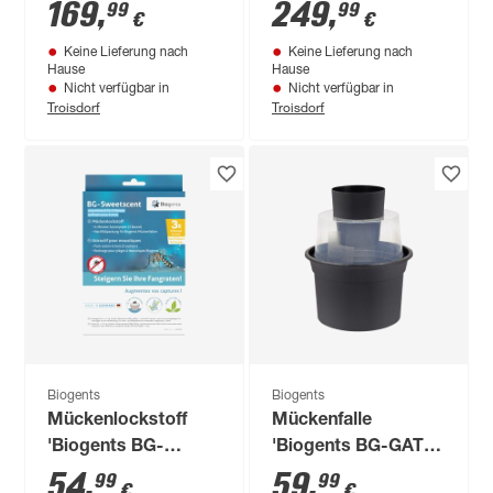
effektiv gegen
braun Ø 40 cm
169
,
249
,
99
99
€
€
Tigermücken Ø 40
Keine Lieferung nach
Keine Lieferung nach
cm
Hause
Hause
Nicht verfügbar in
Nicht verfügbar in
Troisdorf
Troisdorf
Biogents
Biogents
Mückenlockstoff
Mückenfalle
'Biogents BG-
'Biogents BG-GAT'
Sweetscent'
gegen Tigermücken,
54
,
59
,
99
99
€
€