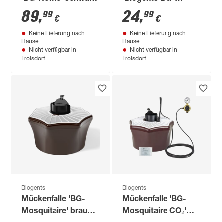
Ø 19,5 cm
Sweetscent'
89
,
24
,
99
99
€
€
Nachfüller für 2
Keine Lieferung nach
Keine Lieferung nach
Monate
Hause
Hause
Nicht verfügbar in
Nicht verfügbar in
Troisdorf
Troisdorf
Biogents
Biogents
Mückenfalle 'BG-
Mückenfalle 'BG-
Mosquitaire' braun
Mosquitaire CO₂'