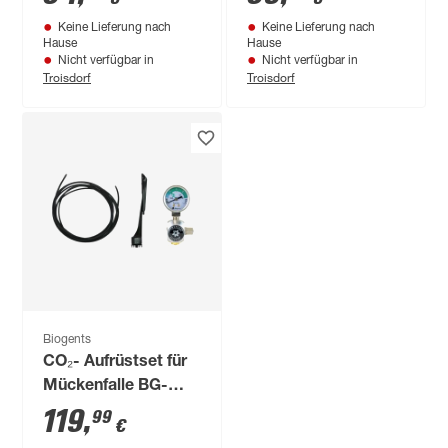
Nachfüller für 6
2 Stück Ø 26 cm
Keine Lieferung nach
Keine Lieferung nach
Monate
Hause
Hause
Nicht verfügbar in
Nicht verfügbar in
Troisdorf
Troisdorf
Biogents
CO₂- Aufrüstset für
Mückenfalle BG-
Booster
119
,
99
€