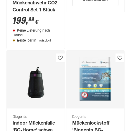
Mückenabwehr CO2
Control Set 1 Stück
199
,
99
€
Keine Lieferung nach
Hause
Troisdorf
Bestellbar in
Biogents
Biogents
Indoor Mückenfalle
Mückenlockstoff
'BG-Home' schwarz
'Biogents BG-