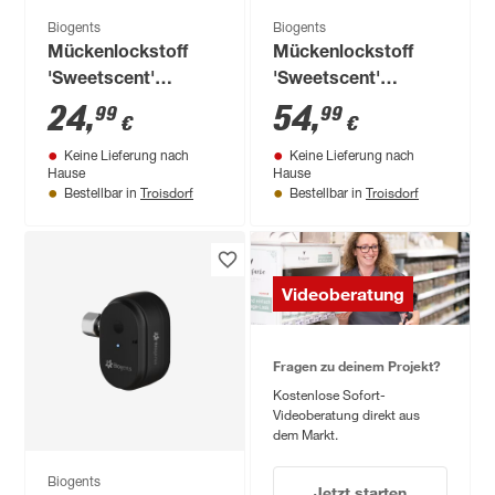
Biogents
Biogents
Mückenlockstoff
Mückenlockstoff
'Sweetscent'
'Sweetscent'
Nachfüllpackung 1
Nachfüllpackung 1
24
,
54
,
99
99
€
€
Stück
Stück
Keine Lieferung nach
Keine Lieferung nach
Hause
Hause
Troisdorf
Troisdorf
Bestellbar in
Bestellbar in
Videoberatung
Fragen zu deinem Projekt?
Kostenlose Sofort-
Videoberatung direkt aus
dem Markt.
Biogents
Jetzt starten