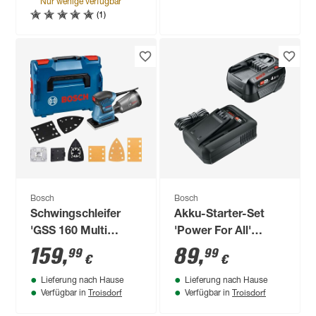
Nur wenige verfügbar
(1)
Bosch
Bosch
Schwingschleifer
Akku-Starter-Set
'GSS 160 Multi
'Power For All'
Professional' 180 W,
Ladegerät und Akku
159
,
89
,
99
99
€
€
inklusive Zubehör
18 V 4 Ah
Lieferung nach Hause
Lieferung nach Hause
und L-BOXX 136
Troisdorf
Troisdorf
Verfügbar in
Verfügbar in