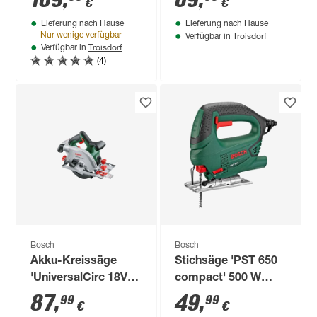
169
,
69
,
€
€
241-teilig
Lieferung nach Hause
Lieferung nach Hause
Troisdorf
Nur wenige verfügbar
Verfügbar in
Troisdorf
Verfügbar in
(4)
Bosch
Bosch
Akku-Kreissäge
Stichsäge 'PST 650
'UniversalCirc 18V-
compact' 500 W
53' ohne Akku
inklusive
87
,
49
,
99
99
€
€
Kunststoffkoffer