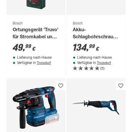
Bosch
Bosch
Ortungsgerät 'Truvo'
Akku-
für Stromkabel und
Schlagbohrschrauber
Metall
'GSB 12V-15
49
,
134
,
99
99
€
€
Professional' 2 x 2,0
Lieferung nach Hause
Lieferung nach Hause
Ah Akku in Tasche
Troisdorf
Troisdorf
Verfügbar in
Verfügbar in
(1)