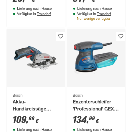
€
€
Lieferung nach Hause
Lieferung nach Hause
Troisdorf
Troisdorf
Verfügbar in
Verfügbar in
Nur wenige verfügbar
Bosch
Bosch
Akku-
Exzenterschleifer
Handkreissäge
'Professional' GEX
'Professional GKS
125-1 AE
109
,
134
,
99
99
€
€
12V-26' 12 V ohne
Lieferung nach Hause
Lieferung nach Hause
Akku, Ø 85 mm