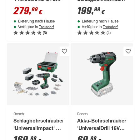
'Professional GTS
Schlagbohrschrauber
254' 1800 W
'GSB 18V-25
279
,
199
,
99
99
€
€
Professional' 18 V
Lieferung nach Hause
Lieferung nach Hause
mit 2 x 18 V Akkus
Troisdorf
Troisdorf
Verfügbar in
Verfügbar in
und Ladegerät in L-
(5)
(4)
BOXX
Bosch
Bosch
Schlagbohrschrauber
Akku-Bohrschrauber
'UniversalImpact' 18
'UniversalDrill 18V-
V mit Zubehörset
60' ohne Akku
99
99