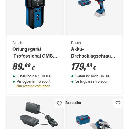
Bosch
Bosch
Ortungsgerät
Akku-
'Professional GMS
Drehschlagschrauber
120-27' mit Tasche
'GDX 18V-200
89
,
179
,
99
99
€
€
für Strom, Metall
Professional' inkl. L-
Lieferung nach Hause
Lieferung nach Hause
und Holz
BOXX, ohne Akku
Troisdorf
Troisdorf
Verfügbar in
Verfügbar in
und Ladegerät
Nur wenige verfügbar
Bestseller