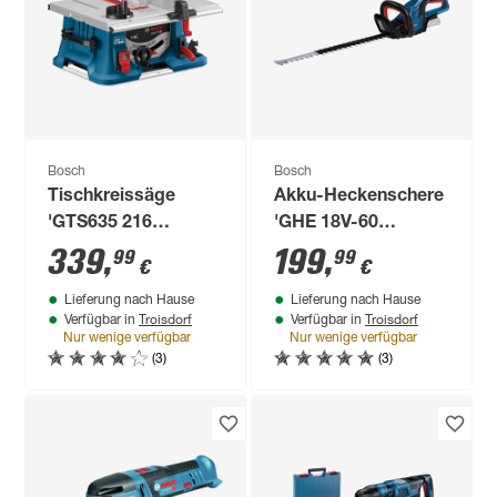
Bosch
Bosch
Tischkreissäge
Akku-Heckenschere
'GTS635 216
'GHE 18V-60
Professional' 1600
Professional' 18 V 60
339
,
199
,
99
99
€
€
W
cm ohne Akku
Lieferung nach Hause
Lieferung nach Hause
Troisdorf
Troisdorf
Verfügbar in
Verfügbar in
Nur wenige verfügbar
Nur wenige verfügbar
(3)
(3)