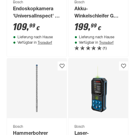
Bosch
Bosch
Endoskopkamera
Akku-
'UniversalInspect' 95
Winkelschleifer GWS
cm Ø 8mm mit
18V-11 S
109
,
199
,
99
99
€
€
Tasche
Lieferung nach Hause
Lieferung nach Hause
Troisdorf
Troisdorf
Verfügbar in
Verfügbar in
(1)
Bosch
Bosch
Hammerbohrer
Laser-