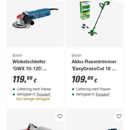
Bosch
Bosch
Winkelschleifer
Akku-Rasentrimmer
'GWX 10-125'
'EasyGrassCut 18 V-
Professional
230' mit Akku und
119
,
109
,
99
99
€
€
Ladegerät
Lieferung nach Hause
Lieferung nach Hause
Troisdorf
Troisdorf
Verfügbar in
Verfügbar in
Nur wenige verfügbar