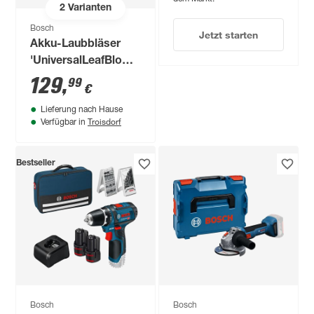
2
Varianten
Bosch
Jetzt starten
Akku-Laubbläser
'UniversalLeafBlower
SET 18V-130' mit
129
,
99
€
Akku und Ladegerät
Lieferung nach Hause
Troisdorf
Verfügbar in
Bestseller
Bosch
Bosch