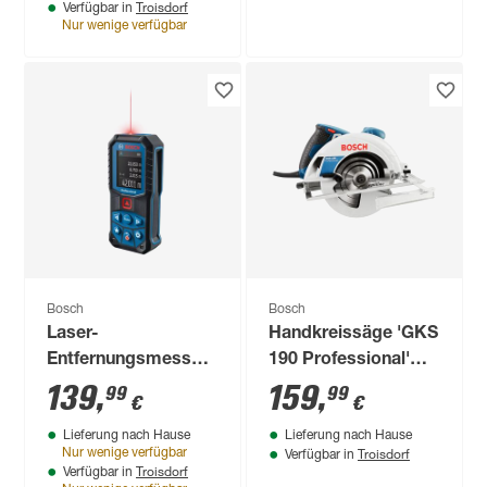
Troisdorf
Verfügbar in
Nur wenige verfügbar
Bosch
Bosch
Laser-
Handkreissäge 'GKS
Entfernungsmesser
190 Professional'
'Professional GLM
1400 W, Ø 190 mm
139
,
159
,
99
99
€
€
50-22' mit
Lieferung nach Hause
Lieferung nach Hause
Schutztasche und
Troisdorf
Nur wenige verfügbar
Verfügbar in
Halterung
Troisdorf
Verfügbar in