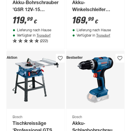
Akku-Bohrschrauber
Akku-
'GSR 12V-15
Winkelschleifer
Professional' mit 2
'GWS 18V-8' mit L-
119
,
169
,
99
99
€
€
Akkus, Tasche und
BOXX
Lieferung nach Hause
Lieferung nach Hause
Zubehörset
Troisdorf
Troisdorf
Verfügbar in
Verfügbar in
(222)
Aktion
Bestseller
Bosch
Bosch
Tischkreissäge
Akku-