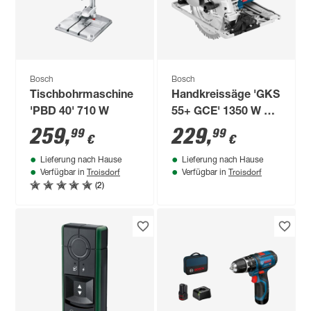
Bosch
Bosch
Tischbohrmaschine
Handkreissäge 'GKS
'PBD 40' 710 W
55+ GCE' 1350 W Ø
165/20 mm
259
,
229
,
99
99
€
€
Lieferung nach Hause
Lieferung nach Hause
Troisdorf
Troisdorf
Verfügbar in
Verfügbar in
(2)