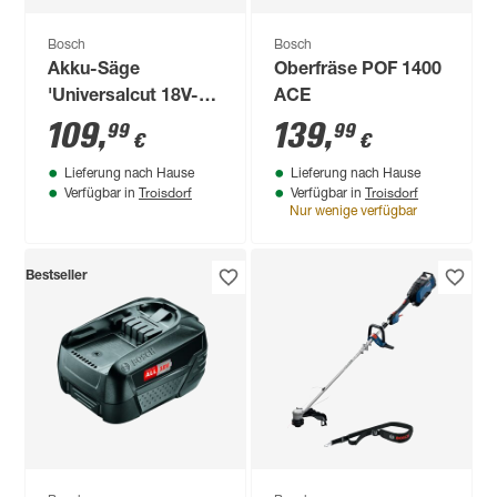
Bosch
Bosch
Akku-Säge
Oberfräse POF 1400
'Universalcut 18V-
ACE
65' NanoBlade 18 V,
109
,
139
,
99
99
€
€
ohne Akku
Lieferung nach Hause
Lieferung nach Hause
Troisdorf
Troisdorf
Verfügbar in
Verfügbar in
Nur wenige verfügbar
Bestseller