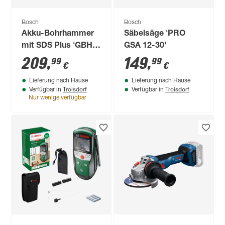
Bosch
Bosch
Akku-Bohrhammer
Säbelsäge 'PRO
mit SDS Plus 'GBH
GSA 12-30'
18V-22 Professional'
209
,
149
,
99
99
€
€
18 V
Lieferung nach Hause
Lieferung nach Hause
Troisdorf
Troisdorf
Verfügbar in
Verfügbar in
Nur wenige verfügbar