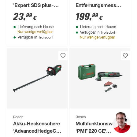
'Expert SDS plus-7X'
Entfernungsmesser
10 x 200 x 265 mm
'Professional GLM
23
,
199
,
99
99
€
€
50-27 CG' mit
Lieferung nach Hause
Lieferung nach Hause
Schutztasche
Troisdorf
Nur wenige verfügbar
Verfügbar in
Troisdorf
Verfügbar in
Nur wenige verfügbar
Bosch
Bosch
Akku-Heckenschere
Multifunktionswerkzeug
'AdvancedHedgeCut
'PMF 220 CE'