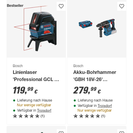
Bestseller
Bosch
Bosch
Linienlaser
Akku-Bohrhammer
'Professional GCL 2-
'GBH 18V-26'
15'
Professional Solo
119
,
279
,
99
99
€
€
Version mit
Lieferung nach Hause
Lieferung nach Hause
Transportbox
Troisdorf
Nur wenige verfügbar
Verfügbar in
Troisdorf
Verfügbar in
Nur wenige verfügbar
(1)
(1)