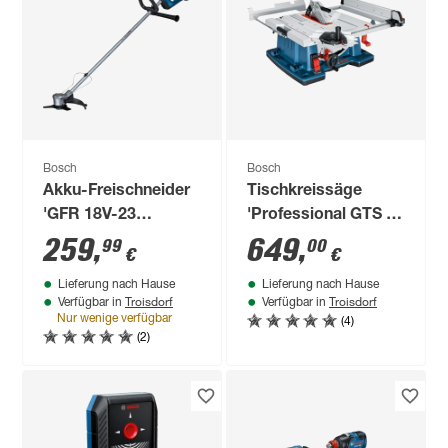
Bosch
Bosch
Akku-Freischneider
Tischkreissäge
'GFR 18V-23
'Professional GTS 10
Professional' 18 V
XC' 2000 W
259
,
649
,
99
00
€
€
ohne Akku
Lieferung nach Hause
Lieferung nach Hause
Troisdorf
Troisdorf
Verfügbar in
Verfügbar in
(4)
Nur wenige verfügbar
(2)