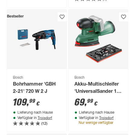
Bestseller
Bosch
Bosch
Bohrhammer 'GBH
Akku-Multischleifer
2-21' 720 W 2 J
'UniversalSander 18
V-10' ohne Akku und
109
,
69
,
99
99
€
€
Ladegerät
Lieferung nach Hause
Lieferung nach Hause
Troisdorf
Troisdorf
Verfügbar in
Verfügbar in
(12)
Nur wenige verfügbar