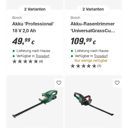
2
Varianten
2
Varianten
Bosch
Bosch
Akku 'Professional'
Akku-Rasentrimmer
18 V 2,0 Ah
'UniversalGrassCut
18V-26' ohne Akku
49
,
109
,
99
99
€
€
Lieferung nach Hause
Lieferung nach Hause
Troisdorf
Troisdorf
Verfügbar in
Verfügbar in
(4)
Nur wenige verfügbar
(1)