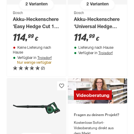
2
Varianten
2
Varianten
Bosch
Bosch
Akku-Heckenschere
Akku-Heckenschere
'Easy Hedge Cut 18-
'Universal Hedge
45 Set' 45 cm 18 V
Cut 18-55' 55 cm
114
,
114
,
99
99
€
€
mit Akku und
ohne Akku
Keine Lieferung nach
Lieferung nach Hause
Ladegerät
Troisdorf
Hause
Verfügbar in
Troisdorf
Verfügbar in
Nur wenige verfügbar
(2)
Videoberatung
Fragen zu deinem Projekt?
Kostenlose Sofort-
Videoberatung direkt aus
dem Markt.