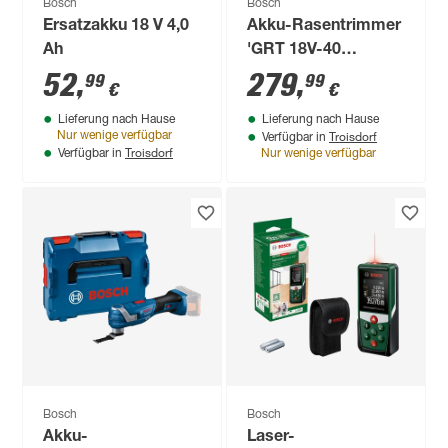
Bosch
Bosch
Ersatzakku 18 V 4,0
Akku-Rasentrimmer
Ah
'GRT 18V-40
Professional' ohne
52
,
279
,
99
99
€
€
Akku und Ladegerät
Lieferung nach Hause
Lieferung nach Hause
Troisdorf
Nur wenige verfügbar
Verfügbar in
Troisdorf
Verfügbar in
Nur wenige verfügbar
Bosch
Bosch
Akku-
Laser-