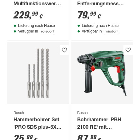
Multifunktionswerkzeug
Entfernungsmesser
'GOP 18V-34
'UniversalDistance
229
,
79
,
99
99
€
€
Professional' 18 V
50C' mit Tasche und
Lieferung nach Hause
Lieferung nach Hause
ohne Akku und
Batterien
Troisdorf
Troisdorf
Verfügbar in
Verfügbar in
Ladegerät
Bosch
Bosch
Hammerbohrer-Set
Bohrhammer 'PBH
'PRO SDS plus-5X'
2100 RE' mit
Ø 5-10 mm 5-teilig
Aufbewahrungsbox
25
,
87
,
99
99