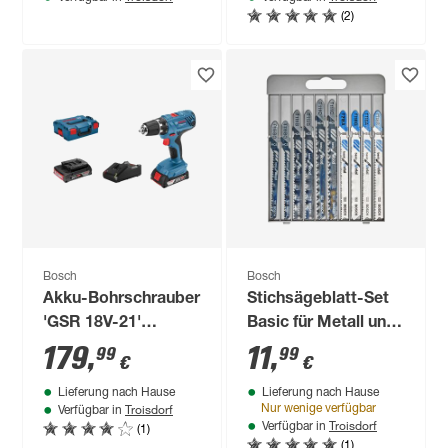
(2)
Bosch
Bosch
Akku-Bohrschrauber
Stichsägeblatt-Set
'GSR 18V-21'
Basic für Metall und
Professional 2 x 2,0
Holz 'Professional'
179
,
11
,
99
99
€
€
Ah mit Transportbox
10 Stück
Lieferung nach Hause
Lieferung nach Hause
Troisdorf
Nur wenige verfügbar
Verfügbar in
Troisdorf
(1)
Verfügbar in
(1)