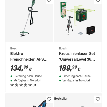
Bosch
Bosch
Elektro-
Kreuzlinienlaser-Set
Freischneider 'AFS
'UniversalLevel 360'
23-37' 950 W
mit Stativ und
134
,
189
,
99
99
€
€
Tasche
Lieferung nach Hause
Lieferung nach Hause
Troisdorf
Troisdorf
Verfügbar in
Verfügbar in
(1)
Bestseller