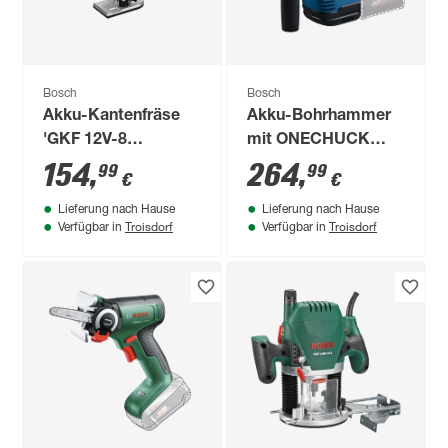
Bosch
Bosch
Akku-Kantenfräse
Akku-Bohrhammer
'GKF 12V-8
mit ONECHUCK
Professional' Solo
'GBH 18V-22 X
154
,
264
,
99
99
€
€
Professional' mit L-
Lieferung nach Hause
Lieferung nach Hause
BOXX
Troisdorf
Troisdorf
Verfügbar in
Verfügbar in