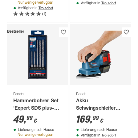
Troisdorf
Nur wenige verfügbar
Verfügbar in
Troisdorf
Verfügbar in
(1)
Bestseller
Bosch
Bosch
Hammerbohrer-Set
Akku-
'Expert SDS plus-7X'
Schwingschleifer
Ø 5-10 mm 5-teilig
'GSS 18V-10' mit
49
,
169
,
99
99
€
€
Transportbox
Lieferung nach Hause
Lieferung nach Hause
Troisdorf
Nur wenige verfügbar
Verfügbar in