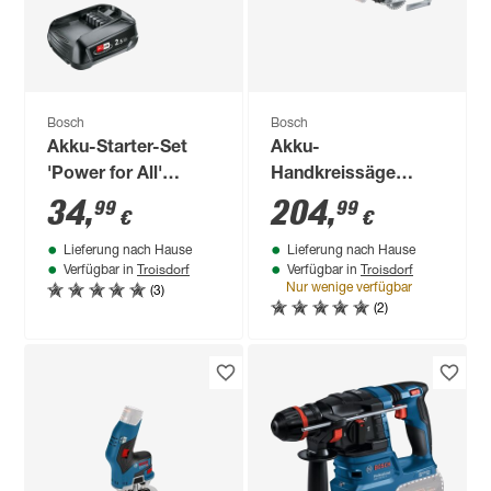
Bosch
Bosch
Akku-Starter-Set
Akku-
'Power for All'
Handkreissäge
Ladegerät und Akku
'Professional GKS
34
,
204
,
99
99
€
€
18 V, 2,5 Ah
18V-57 G' ohne Akku
Lieferung nach Hause
Lieferung nach Hause
18 V, mit
Troisdorf
Troisdorf
Verfügbar in
Verfügbar in
Transportbox
(3)
Nur wenige verfügbar
(2)