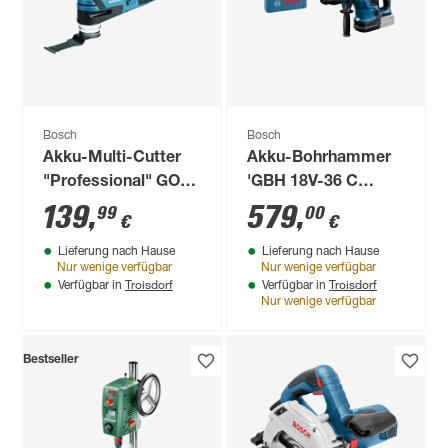
Bosch
Bosch
Akku-Multi-Cutter
Akku-Bohrhammer
"Professional" GOP
'GBH 18V-36 C
12V-28
Professional' Solo
139
,
579
,
99
00
€
€
BITURBO mit SDS
Lieferung nach Hause
Lieferung nach Hause
max in Koffer
Nur wenige verfügbar
Nur wenige verfügbar
Troisdorf
Troisdorf
Verfügbar in
Verfügbar in
Nur wenige verfügbar
Bestseller