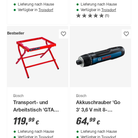
Lieferung nach Hause
Lieferung nach Hause
Troisdorf
Troisdorf
Verfügbar in
Verfügbar in
(1)
Bestseller
Bosch
Bosch
Transport- und
Akkuschrauber 'Go
Arbeitstisch 'GTA
3' 3,6 V mit 8-
6000'
teiligem Bit-Set und
119
,
64
,
99
99
€
€
USB-Ladekabel
Lieferung nach Hause
Lieferung nach Hause
Troisdorf
Troisdorf
Verfügbar in
Verfügbar in