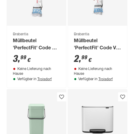
Brabantia
Brabantia
Müllbeutel
Müllbeutel
'PerfectFit' Code Y
'PerfectFit' Code V
20L
3L
3
,
2
,
99
99
€
€
Keine Lieferung nach
Keine Lieferung nach
Hause
Hause
Troisdorf
Troisdorf
Verfügbar in
Verfügbar in