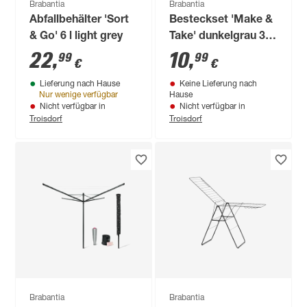
Brabantia
Brabantia
Abfallbehälter 'Sort
Besteckset 'Make &
& Go' 6 l light grey
Take' dunkelgrau 3-
teilig
22
,
10
,
99
99
€
€
Lieferung nach Hause
Keine Lieferung nach
Nur wenige verfügbar
Hause
Nicht verfügbar in
Nicht verfügbar in
Troisdorf
Troisdorf
Brabantia
Brabantia