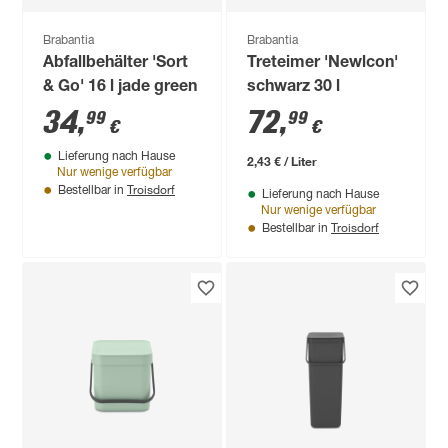
Brabantia
Brabantia
Abfallbehälter 'Sort
Treteimer 'Newlcon'
& Go' 16 l jade green
schwarz 30 l
34
,
72
,
99
99
€
€
Lieferung nach Hause
2,43 € / Liter
Nur wenige verfügbar
Troisdorf
Bestellbar in
Lieferung nach Hause
Nur wenige verfügbar
Troisdorf
Bestellbar in