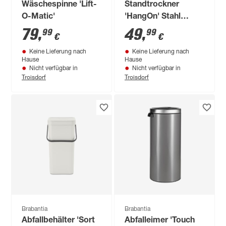
Wäschespinne 'Lift-
Standtrockner
O-Matic'
'HangOn' Stahl
schwarz 180 x 89 x
79
,
49
,
99
99
€
€
58 cm
Keine Lieferung nach
Keine Lieferung nach
Hause
Hause
Nicht verfügbar in
Nicht verfügbar in
Troisdorf
Troisdorf
Brabantia
Brabantia
Abfallbehälter 'Sort
Abfalleimer 'Touch