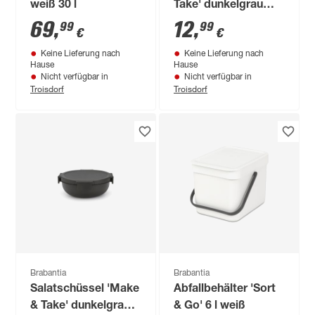
weiß 30 l
Take' dunkelgrau
groß 2 l
69
,
12
,
99
99
€
€
Keine Lieferung nach
Keine Lieferung nach
Hause
Hause
Nicht verfügbar in
Nicht verfügbar in
Troisdorf
Troisdorf
Brabantia
Brabantia
Salatschüssel 'Make
Abfallbehälter 'Sort
& Take' dunkelgrau
& Go' 6 l weiß