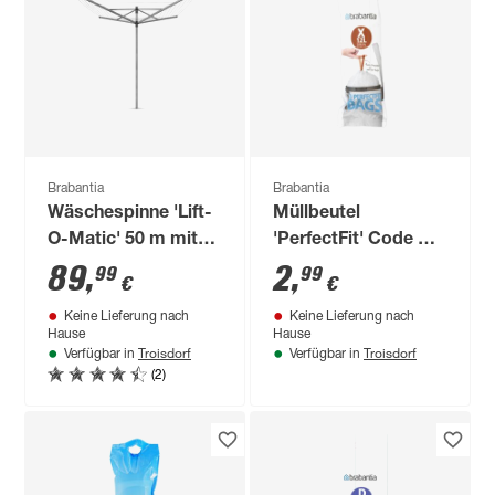
Brabantia
Brabantia
Wäschespinne 'Lift-
Müllbeutel
O-Matic' 50 m mit
'PerfectFit' Code X
Bodenanker und
10-12L
89
,
2
,
99
99
€
€
Schutzhülle
Keine Lieferung nach
Keine Lieferung nach
Hause
Hause
Troisdorf
Troisdorf
Verfügbar in
Verfügbar in
(2)