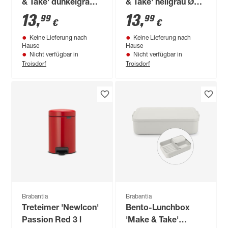
& Take' dunkelgrau
& Take' hellgrau Ø
Ø 33,5 cm 0,6 l
33,5 cm 0,6 l
13
,
13
,
99
99
€
€
Keine Lieferung nach
Keine Lieferung nach
Hause
Hause
Nicht verfügbar in
Nicht verfügbar in
Troisdorf
Troisdorf
Brabantia
Brabantia
Treteimer 'Newlcon'
Bento-Lunchbox
Passion Red 3 l
'Make & Take'