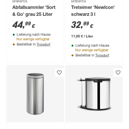
Brabantia
Brabantia
Abfallsammler 'Sort
Treteimer 'Newlcon'
& Go' grau 25 Liter
schwarz 3 l
44
,
32
,
99
99
€
€
Lieferung nach Hause
11,00 € / Liter
Nur wenige verfügbar
Troisdorf
Bestellbar in
Lieferung nach Hause
Nur wenige verfügbar
Troisdorf
Bestellbar in