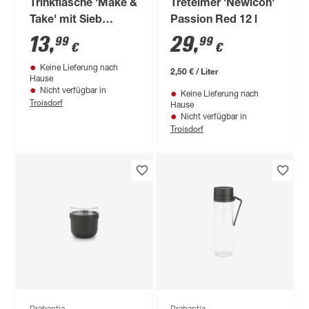
Trinkflasche 'Make &
Treteimer 'Newlcon'
Take' mit Sieb
Passion Red 12 l
hellgrau 0,5 l
13
,
29
,
99
99
€
€
Keine Lieferung nach
2,50 € / Liter
Hause
Nicht verfügbar in
Keine Lieferung nach
Troisdorf
Hause
Nicht verfügbar in
Troisdorf