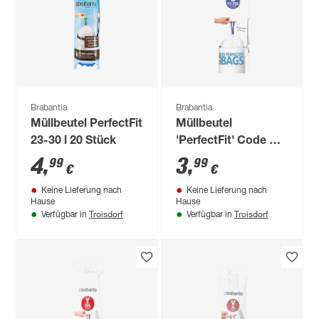
Brabantia
Brabantia
Müllbeutel PerfectFit
Müllbeutel
23-30 l 20 Stück
'PerfectFit' Code D
15L
4
,
3
,
99
99
€
€
Keine Lieferung nach
Keine Lieferung nach
Hause
Hause
Troisdorf
Troisdorf
Verfügbar in
Verfügbar in