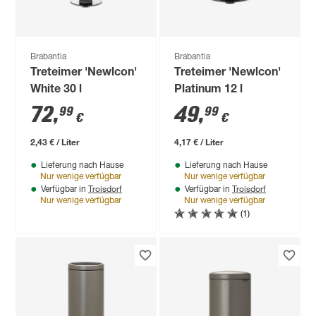
Brabantia
Brabantia
Treteimer 'Newlcon'
Treteimer 'Newlcon'
White 30 l
Platinum 12 l
72
,
49
,
99
99
€
€
2,43 € / Liter
4,17 € / Liter
Lieferung nach Hause
Lieferung nach Hause
Nur wenige verfügbar
Nur wenige verfügbar
Troisdorf
Troisdorf
Verfügbar in
Verfügbar in
Nur wenige verfügbar
Nur wenige verfügbar
(1)