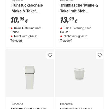
Brabantia
Brabantia
Frühstücksschale
Trinkflasche 'Make &
'Make & Take'
Take' mit Sieb
dunkelgrau Ø 33,5
dunkelgrau 0,5 l
10
,
13
,
99
99
€
€
cm 0,5 l
Keine Lieferung nach
Keine Lieferung nach
Hause
Hause
Nicht verfügbar in
Nicht verfügbar in
Troisdorf
Troisdorf
Brabantia
Brabantia