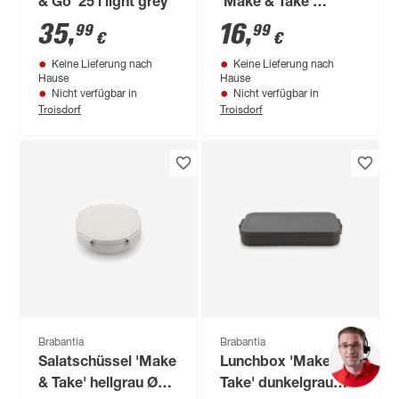
& Go' 25 l light grey
'Make & Take'
dunkelgrau groß 2 l
35
,
16
,
99
99
€
€
Keine Lieferung nach
Keine Lieferung nach
Hause
Hause
Nicht verfügbar in
Nicht verfügbar in
Troisdorf
Troisdorf
Brabantia
Brabantia
Salatschüssel 'Make
Lunchbox 'Make &
& Take' hellgrau Ø
Take' dunkelgrau