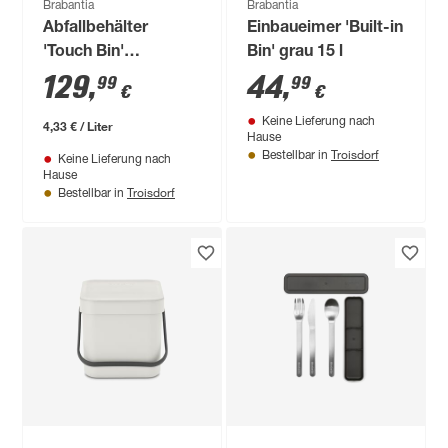
Brabantia
Brabantia
Abfallbehälter
Einbaueimer 'Built-in
'Touch Bin'
Bin' grau 15 l
edelstahlfarben 30 l
129
,
44
,
99
99
€
€
Keine Lieferung nach
4,33 € / Liter
Hause
Troisdorf
Bestellbar in
Keine Lieferung nach
Hause
Troisdorf
Bestellbar in