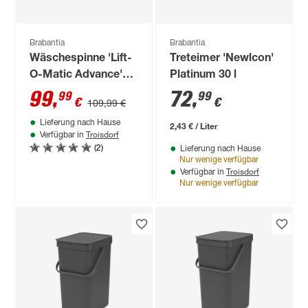
Brabantia
Brabantia
Wäschespinne 'Lift-
Treteimer 'Newlcon'
O-Matic Advance'
Platinum 30 l
Metallbodenanker
99
,
72
,
99
99
€
€
109,99 €
Schutzhülle
Lieferung nach Hause
2,43 € / Liter
Troisdorf
Verfügbar in
(2)
Lieferung nach Hause
Nur wenige verfügbar
Troisdorf
Verfügbar in
Nur wenige verfügbar