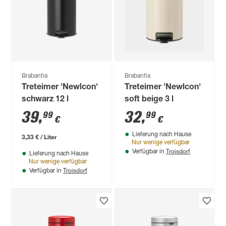
Brabantia
Brabantia
Treteimer 'Newlcon'
Treteimer 'Newlcon'
schwarz 12 l
soft beige 3 l
39
,
32
,
99
99
€
€
Lieferung nach Hause
3,33 € / Liter
Nur wenige verfügbar
Troisdorf
Verfügbar in
Lieferung nach Hause
Nur wenige verfügbar
Troisdorf
Verfügbar in