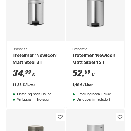
Brabantia
Brabantia
Treteimer 'Newlcon'
Treteimer 'Newlcon'
Matt Steel 3 l
Matt Steel 12 l
34
,
52
,
99
99
€
€
11,66 € / Liter
4,42 € / Liter
Lieferung nach Hause
Lieferung nach Hause
Troisdorf
Troisdorf
Verfügbar in
Verfügbar in