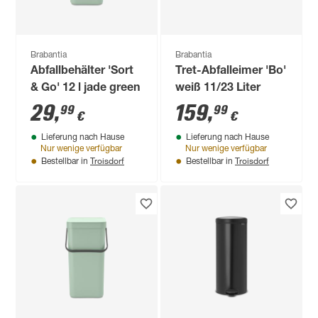
Brabantia
Brabantia
Abfallbehälter 'Sort
Tret-Abfalleimer 'Bo'
& Go' 12 l jade green
weiß 11/23 Liter
29
,
159
,
99
99
€
€
Lieferung nach Hause
Lieferung nach Hause
Nur wenige verfügbar
Nur wenige verfügbar
Troisdorf
Troisdorf
Bestellbar in
Bestellbar in