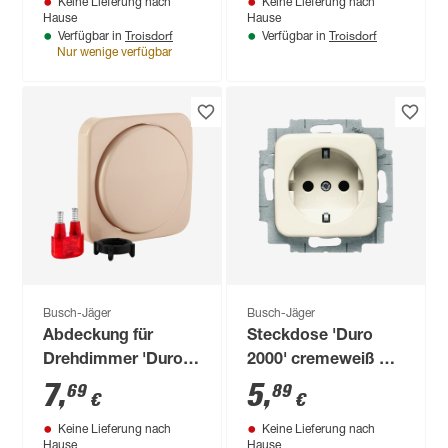
Keine Lieferung nach
Keine Lieferung nach
Hause
Hause
Troisdorf
Troisdorf
Verfügbar in
Verfügbar in
Nur wenige verfügbar
Busch-Jäger
Busch-Jäger
Abdeckung für
Steckdose 'Duro
Drehdimmer 'Duro'
2000' cremeweiß mit
weiß
Berührungsschutz
7
,
5
,
69
89
€
€
Keine Lieferung nach
Keine Lieferung nach
Hause
Hause