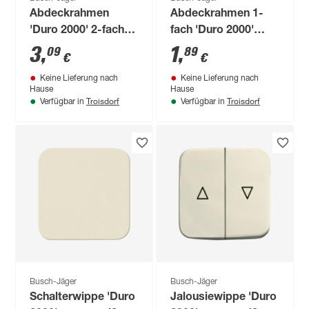
Abdeckrahmen
Abdeckrahmen 1-
'Duro 2000' 2-fach
fach 'Duro 2000'
cremeweiß
cremeweiß
3
,
1
,
09
89
€
€
Keine Lieferung nach
Keine Lieferung nach
Hause
Hause
Troisdorf
Troisdorf
Verfügbar in
Verfügbar in
Busch-Jäger
Busch-Jäger
Schalterwippe 'Duro
Jalousiewippe 'Duro