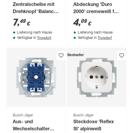
Zentralscheibe mit
Abdeckung 'Duro
Drehknopf 'Balance
2000' cremeweiß für
SI' alpinweiß
TAE-Dose
7
,
4
,
49
09
€
€
Lieferung nach Hause
Lieferung nach Hause
Troisdorf
Troisdorf
Verfügbar in
Verfügbar in
Bestseller
Busch-Jäger
Busch-Jäger
Aus- und
Steckdose 'Reflex
Wechselschalter
SI' alpinweiß