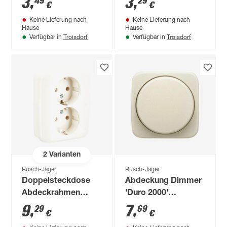
3
,
3
,
49
29
€
€
Keine Lieferung nach
Keine Lieferung nach
Hause
Hause
Troisdorf
Troisdorf
Verfügbar in
Verfügbar in
2
Varianten
Busch-Jäger
Busch-Jäger
Doppelsteckdose
Abdeckung Dimmer
Abdeckrahmen
'Duro 2000'
'Duro 2000 SI'
cremeweiß
9
,
7
,
29
69
€
€
cremeweiß