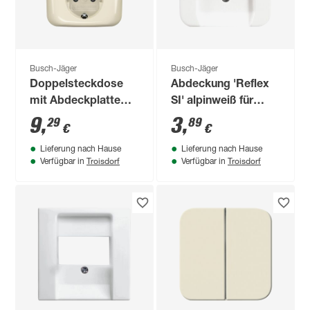
Busch-Jäger
Busch-Jäger
Doppelsteckdose
Abdeckung 'Reflex
mit Abdeckplatte
SI' alpinweiß für
cremeweiß
TAE-Dose
9
,
3
,
29
89
€
€
Lieferung nach Hause
Lieferung nach Hause
Troisdorf
Troisdorf
Verfügbar in
Verfügbar in