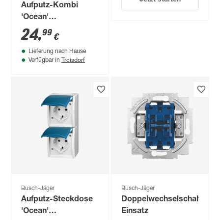
Aufputz-Kombi
'Ocean'
grau/blaugrün
24
,
99
€
Steckdose/Schalter
Lieferung nach Hause
mit Klappdeckel
Troisdorf
Verfügbar in
Busch-Jäger
Busch-Jäger
Aufputz-Steckdose
Doppelwechselschalter
'Ocean'
Einsatz