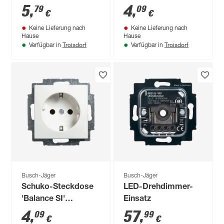
Einsatz
5
,
4
,
79
09
€
€
Keine Lieferung nach
Keine Lieferung nach
Hause
Hause
Troisdorf
Troisdorf
Verfügbar in
Verfügbar in
Busch-Jäger
Busch-Jäger
Schuko-Steckdose
LED-Drehdimmer-
'Balance SI'
Einsatz
alpinweiß
4
,
57
,
09
99
€
€