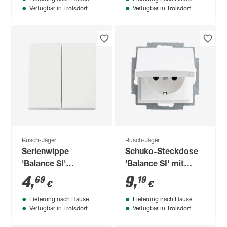
Troisdorf
Troisdorf
Verfügbar in
Verfügbar in
Busch-Jäger
Busch-Jäger
Serienwippe
Schuko-Steckdose
'Balance SI'
'Balance SI' mit
alpinweiß
Klappdeckel
4
,
9
,
69
19
€
€
alpinweiß
Lieferung nach Hause
Lieferung nach Hause
Troisdorf
Troisdorf
Verfügbar in
Verfügbar in