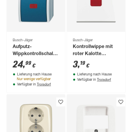
Busch-Jäger
Busch-Jäger
Aufputz-
Kontrollwippe mit
Wippkontrollschalter
roter Kalotte
'Ocean'
'Balance SI'
24
,
3
,
99
19
€
€
grau/blaugrün mit
alpinweiß
Lieferung nach Hause
Lieferung nach Hause
Heizungslabel
Troisdorf
Nur wenige verfügbar
Verfügbar in
Troisdorf
Verfügbar in