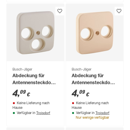
Busch-Jäger
Busch-Jäger
Abdeckung für
Abdeckung für
Antennensteckdose
Antennensteckdose
'Duro' weiß
'Duro' cremeweiß
4
,
4
,
09
09
€
€
Keine Lieferung nach
Keine Lieferung nach
Hause
Hause
Troisdorf
Troisdorf
Verfügbar in
Verfügbar in
Nur wenige verfügbar