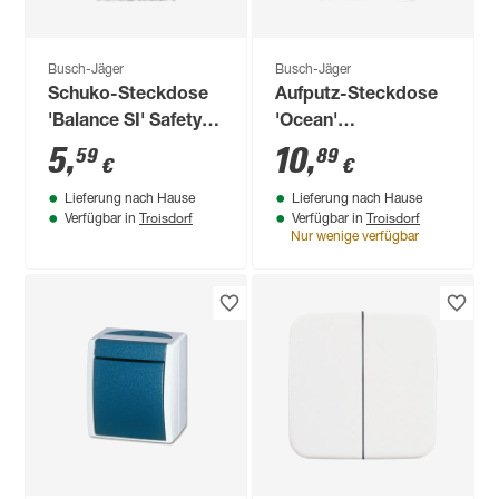
Busch-Jäger
Busch-Jäger
Schuko-Steckdose
Aufputz-Steckdose
'Balance SI' Safety+
'Ocean'
alpinweiß
grau/blaugrün mit
5
,
10
,
59
89
€
€
Klappdeckel
Lieferung nach Hause
Lieferung nach Hause
Troisdorf
Troisdorf
Verfügbar in
Verfügbar in
Nur wenige verfügbar