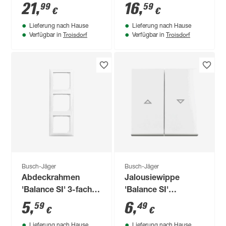
grau/blaugrün 2-
21
,
16
,
99
59
€
€
fach mit
Lieferung nach Hause
Lieferung nach Hause
Klappdeckel
Troisdorf
Troisdorf
Verfügbar in
Verfügbar in
Busch-Jäger
Busch-Jäger
Abdeckrahmen
Jalousiewippe
'Balance SI' 3-fach
'Balance SI'
alpinweiß
alpinweiß
5
,
6
,
59
49
€
€
Lieferung nach Hause
Lieferung nach Hause