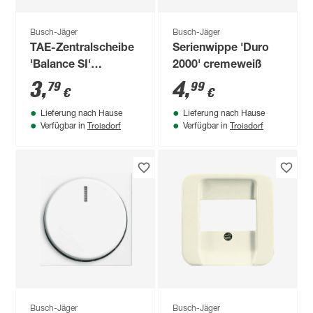
Busch-Jäger
Busch-Jäger
TAE-Zentralscheibe
Serienwippe 'Duro
'Balance SI'
2000' cremeweiß
alpinweiß
3
,
4
,
79
99
€
€
Lieferung nach Hause
Lieferung nach Hause
Troisdorf
Troisdorf
Verfügbar in
Verfügbar in
Busch-Jäger
Busch-Jäger