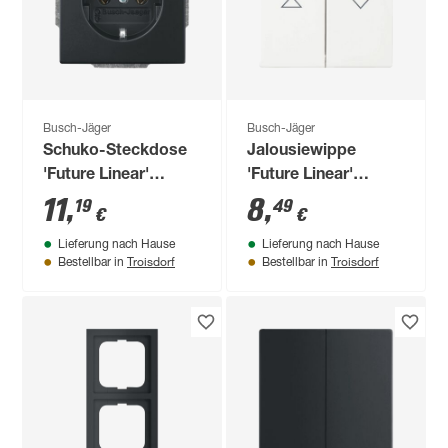
Busch-Jäger
Busch-Jäger
Schuko-Steckdose
Jalousiewippe
'Future Linear'
'Future Linear'
mattschwarz
studioweiß
11
,
8
,
19
49
€
€
Lieferung nach Hause
Lieferung nach Hause
Troisdorf
Troisdorf
Bestellbar in
Bestellbar in