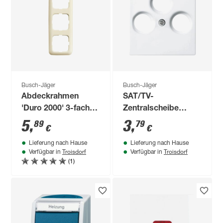
Busch-Jäger
Busch-Jäger
Abdeckrahmen
SAT/TV-
'Duro 2000' 3-fach
Zentralscheibe
cremeweiß
'Balance SI' 3-Loch
5
,
3
,
89
79
€
€
alpinweiß
Lieferung nach Hause
Lieferung nach Hause
Troisdorf
Troisdorf
Verfügbar in
Verfügbar in
(1)