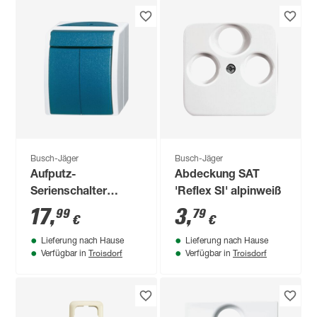
Busch-Jäger
Busch-Jäger
Aufputz-
Abdeckung SAT
Serienschalter
'Reflex SI' alpinweiß
'Ocean'
17
,
3
,
99
79
€
€
grau/blaugrün
Lieferung nach Hause
Lieferung nach Hause
Troisdorf
Troisdorf
Verfügbar in
Verfügbar in