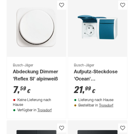
Busch-Jäger
Busch-Jäger
Abdeckung Dimmer
Aufputz-Steckdose
'Reflex SI' alpinweiß
'Ocean'
grau/blaugrün 2-
7
,
21
,
59
99
€
€
fach mit
Keine Lieferung nach
Lieferung nach Hause
Klappdeckel
Troisdorf
Hause
Bestellbar in
Troisdorf
Verfügbar in