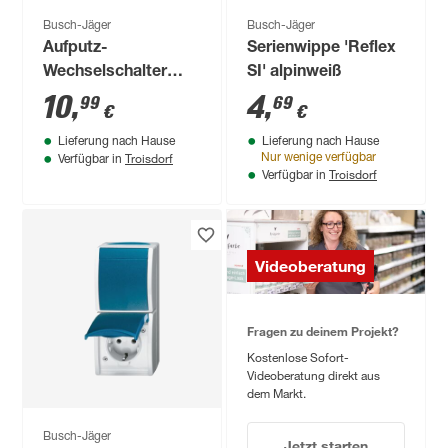
Busch-Jäger
Busch-Jäger
Aufputz-
Serienwippe 'Reflex
Wechselschalter
SI' alpinweiß
'Ocean'
10
,
4
,
99
69
€
€
grau/blaugrün
Lieferung nach Hause
Lieferung nach Hause
Troisdorf
Nur wenige verfügbar
Verfügbar in
Troisdorf
Verfügbar in
Videoberatung
Fragen zu deinem Projekt?
Kostenlose Sofort-
Videoberatung direkt aus
dem Markt.
Busch-Jäger
Jetzt starten