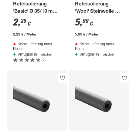
Rohrisolierung
Rohrisolierung
'Basic' Ø 35/13 mm
'Wool' Steinwolle Ø
vorgeschlitzt 1 m
28/20 mm
2
,
5
,
29
99
€
€
Dämmstärke
selbstklebend, 1 m
2,29 € / Meter
5,99 € / Meter
Keine Lieferung nach
Keine Lieferung nach
Hause
Hause
Troisdorf
Troisdorf
Verfügbar in
Verfügbar in
(2)