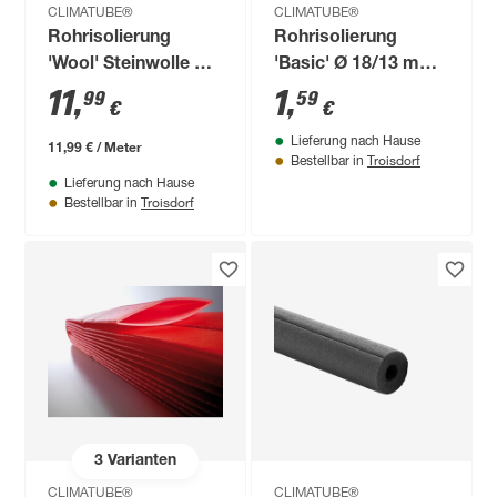
CLIMATUBE®
CLIMATUBE®
Rohrisolierung
Rohrisolierung
'Wool' Steinwolle Ø
'Basic' Ø 18/13 mm
60/20 mm
vorgeschlitzt 1 m
11
,
1
,
99
59
€
€
Dämmstärke
Lieferung nach Hause
selbstklebend, 1 m
11,99 € / Meter
Troisdorf
Bestellbar in
Lieferung nach Hause
Troisdorf
Bestellbar in
3
Varianten
CLIMATUBE®
CLIMATUBE®