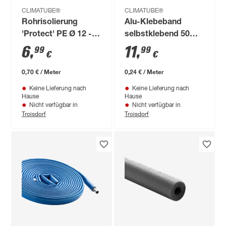
CLIMATUBE®
CLIMATUBE®
Rohrisolierung
Alu-Klebeband
'Protect' PE Ø 12 -
selbstklebend 50
15 x 4 mm
mm x 50 m
6
,
11
,
99
99
€
€
Dämmstärke, 10 m
0,70 € / Meter
0,24 € / Meter
Keine Lieferung nach
Keine Lieferung nach
Hause
Hause
Nicht verfügbar in
Nicht verfügbar in
Troisdorf
Troisdorf