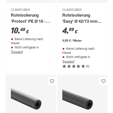
CLIMATUBE®
CLIMATUBE®
Rohrisolierung
Rohrisolierung
'Protect' PE Ø 18 -
'Easy' Ø 42/13 mm
22 x 4 mm, 10 m
Dämmstärke
10
,
4
,
49
99
€
€
selbstklebend, 1 m
Keine Lieferung nach
4,99 € / Meter
Hause
Nicht verfügbar in
Keine Lieferung nach
Troisdorf
Hause
Nicht verfügbar in
Troisdorf
(1)