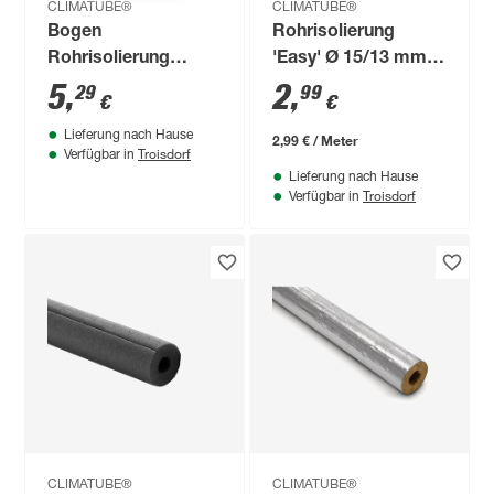
CLIMATUBE®
CLIMATUBE®
Bogen
Rohrisolierung
Rohrisolierung
'Easy' Ø 15/13 mm
'Easy' Ø 22/25 mm
Dämmstärke
5
,
2
,
29
99
€
€
Dämmstärke,
selbstklebend, 1 m
Lieferung nach Hause
selbstklebend
2,99 € / Meter
Troisdorf
Verfügbar in
Lieferung nach Hause
Troisdorf
Verfügbar in
CLIMATUBE®
CLIMATUBE®