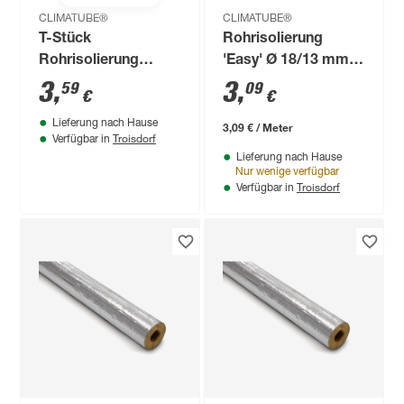
CLIMATUBE®
CLIMATUBE®
T-Stück
Rohrisolierung
Rohrisolierung
'Easy' Ø 18/13 mm
'Easy' Ø 22/13 mm
Dämmstärke
3
,
3
,
59
09
€
€
Dämmstärke,
selbstklebend, 1 m
Lieferung nach Hause
selbstklebend
3,09 € / Meter
Troisdorf
Verfügbar in
Lieferung nach Hause
Nur wenige verfügbar
Troisdorf
Verfügbar in