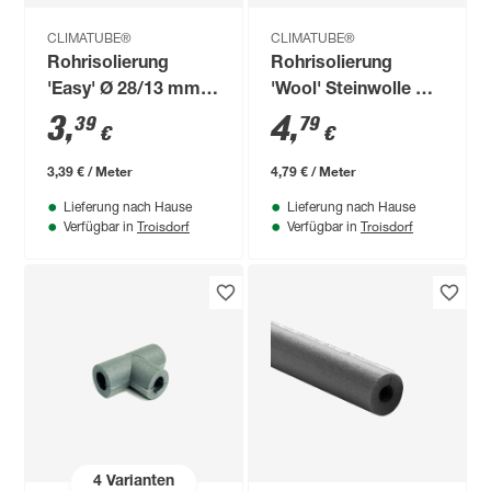
CLIMATUBE®
CLIMATUBE®
Rohrisolierung
Rohrisolierung
'Easy' Ø 28/13 mm
'Wool' Steinwolle Ø
Dämmstärke
15/20 mm
3
,
4
,
39
79
€
€
selbstklebend, 1 m
Dämmstärke
selbstklebend, 1 m
3,39 € / Meter
4,79 € / Meter
Lieferung nach Hause
Lieferung nach Hause
Troisdorf
Troisdorf
Verfügbar in
Verfügbar in
4
Varianten