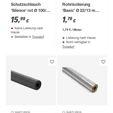
Schutzschlauch
Rohrisolierung
'Silence' rot Ø 100/4
'Basic' Ø 22/13 mm
mm Dämmstärke
Dämmstärke
15
,
1
,
99
79
€
€
vorgeschlitzt, 1 m
Keine Lieferung nach
1,79 € / Meter
Hause
Troisdorf
Bestellbar in
Lieferung nach Hause
Nicht verfügbar in
Troisdorf
CLIMATUBE®
CLIMATUBE®