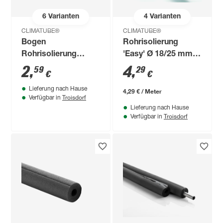
6
Varianten
4
Varianten
CLIMATUBE®
CLIMATUBE®
Bogen
Rohrisolierung
Rohrisolierung
'Easy' Ø 18/25 mm
'Easy' Ø 15/13 mm
Dämmstärke
2
,
4
,
59
29
€
€
Dämmstärke,
selbstklebend, 1 m
Lieferung nach Hause
selbstklebend
4,29 € / Meter
Troisdorf
Verfügbar in
Lieferung nach Hause
Troisdorf
Verfügbar in