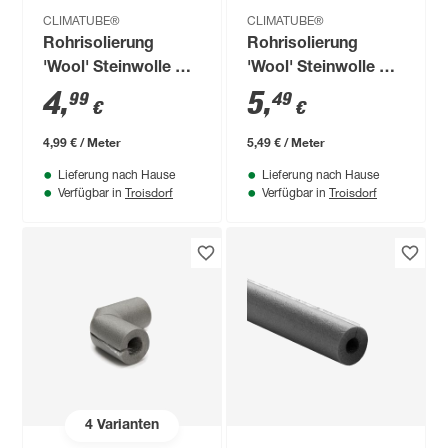
CLIMATUBE®
CLIMATUBE®
Rohrisolierung
Rohrisolierung
'Wool' Steinwolle Ø
'Wool' Steinwolle Ø
18/20 mm
22/20 mm
4
,
5
,
99
49
€
€
Dämmstärke
Dämmstärke
selbstklebend, 1 m
selbstklebend, 1 m
4,99 € / Meter
5,49 € / Meter
Lieferung nach Hause
Lieferung nach Hause
Troisdorf
Troisdorf
Verfügbar in
Verfügbar in
4
Varianten