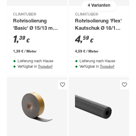
4
Varianten
CLIMATUBE®
CLIMATUBE®
Rohrisolierung
Rohrisolierung 'Flex'
'Basic' Ø 15/13 mm
Kautschuk Ø 18/13
vorgeschlitzt 1 m
mm Dämmstärke
1
,
4
,
39
59
€
€
selbstklebend, 1 m
1,39 € / Meter
4,59 € / Meter
Lieferung nach Hause
Lieferung nach Hause
Troisdorf
Troisdorf
Verfügbar in
Verfügbar in