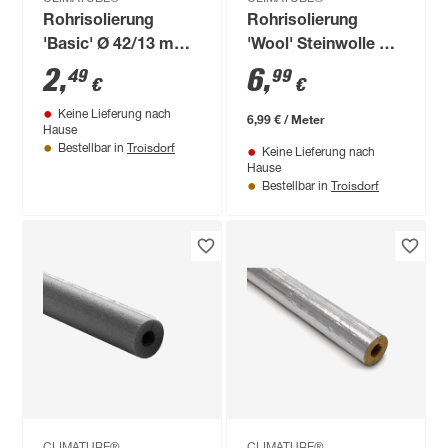
Rohrisolierung
Rohrisolierung
'Basic' Ø 42/13 mm
'Wool' Steinwolle Ø
vorgeschlitzt 1 m
35/20 mm
2
,
6
,
49
99
€
€
Dämmstärke
Keine Lieferung nach
selbstklebend, 1 m
6,99 € / Meter
Hause
Troisdorf
Bestellbar in
Keine Lieferung nach
Hause
Troisdorf
Bestellbar in