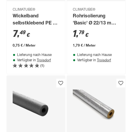
CLIMATUBE®
CLIMATUBE®
Wickelband
Rohrisolierung
selbstklebend PE 50
'Basic' Ø 22/13 mm
mm x 10 m
vorgeschlitzt 1 m
7
,
1
,
49
79
€
€
0,75 € / Meter
1,79 € / Meter
Lieferung nach Hause
Lieferung nach Hause
Troisdorf
Troisdorf
Verfügbar in
Verfügbar in
(1)