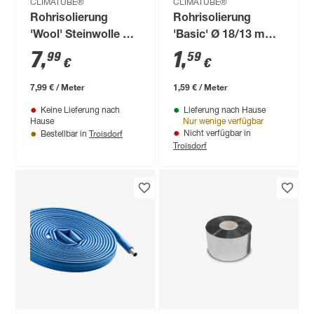
CLIMATUBE®
CLIMATUBE®
Rohrisolierung
Rohrisolierung
'Wool' Steinwolle Ø
'Basic' Ø 18/13 mm
42/20 mm
Dämmstärke
7
,
1
,
99
59
€
€
Dämmstärke
vorgeschlitzt, 1 m
selbstklebend, 1 m
7,99 € / Meter
1,59 € / Meter
Keine Lieferung nach
Lieferung nach Hause
Hause
Nur wenige verfügbar
Troisdorf
Nicht verfügbar in
Bestellbar in
Troisdorf