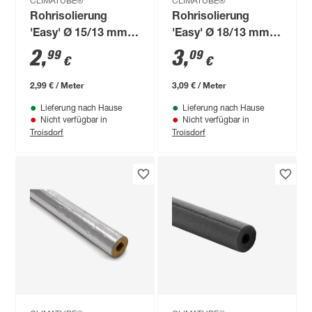
CLIMATUBE®
CLIMATUBE®
Rohrisolierung
Rohrisolierung
'Easy' Ø 15/13 mm
'Easy' Ø 18/13 mm
Dämmstärke
Dämmstärke
2
,
3
,
99
09
€
€
selbstklebend, 1 m
selbstklebend, 1 m
2,99 € / Meter
3,09 € / Meter
Lieferung nach Hause
Lieferung nach Hause
Nicht verfügbar in
Nicht verfügbar in
Troisdorf
Troisdorf