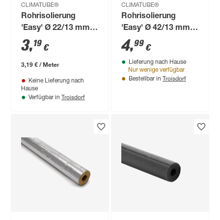
CLIMATUBE®
CLIMATUBE®
Rohrisolierung
Rohrisolierung
'Easy' Ø 22/13 mm
'Easy' Ø 42/13 mm
Dämmstärke
Dämmstärke
3
,
4
,
19
99
€
€
selbstklebend, 1 m
selbstklebend 1 m
Lieferung nach Hause
3,19 € / Meter
Nur wenige verfügbar
Troisdorf
Bestellbar in
Keine Lieferung nach
Hause
Troisdorf
Verfügbar in