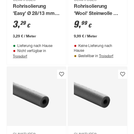
CLIMATUBE®
CLIMATUBE®
Rohrisolierung
Rohrisolierung
'Easy' Ø 28/13 mm
'Wool' Steinwolle Ø
Dämmstärke
48/20 mm
3
,
9
,
29
99
€
€
selbstklebend, 1 m
Dämmstärke
selbstklebend, 1 m
3,29 € / Meter
9,99 € / Meter
Lieferung nach Hause
Keine Lieferung nach
Hause
Nicht verfügbar in
Troisdorf
Troisdorf
Bestellbar in