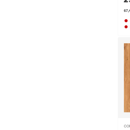
Angerer Freizeitmöbel
(136)
67,
Animonda
(166)
Arnold
(52)
ARVES
(88)
Arvotec
(295)
Astor
(111)
Astra
(302)
Aurlane
(79)
B1
(711)
Baufan
(54)
Beckers Betonzaun
(114)
Beeztees
(331)
CO
bellavista®
(60)