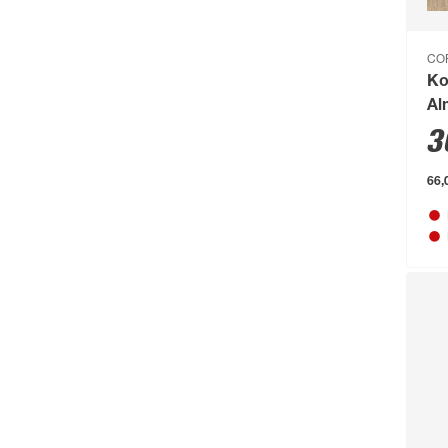
BRAVO
(108)
Brennenstuhl
(151)
CO
Ko
Breuer
(766)
Al
Brilliant
(211)
10
3
Brilo
(214)
66,
Briloner
(484)
Brügmann TraumGarten
(776)
Burg-Wächter
(343)
Busch-Jäger
(135)
Buschbeck
(122)
BÜMAG eG
(169)
Campingaz
(55)
Cartrend
(204)