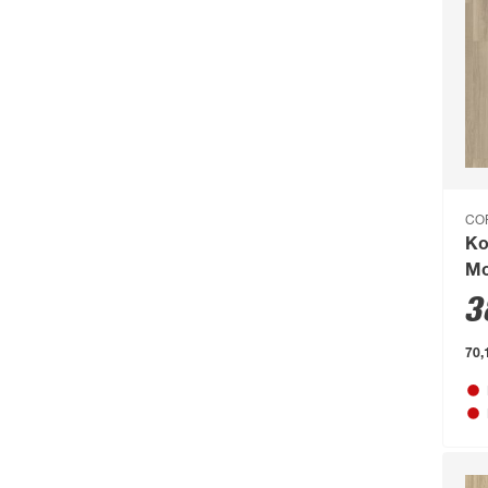
Curver
(123)
d-c-fix
(267)
d-c-table
(59)
Dennerle
(64)
deutsche zauntechnik
(662)
Diephaus
(724)
CO
Ko
Dobar
(75)
Mo
Doellken
(238)
3
Dokas
(74)
70,
Dolle
(475)
Dremel
(138)
Dronco
(49)
DSK
(64)