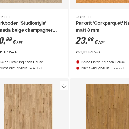
RKLIFE
CORKLIFE
rkboden 'Studiostyle'
Parkett 'Corkparquet' Na
mada beige champagner
matt 8 mm
,5 mm
0
,
23
,
99
99
€
€
/ m²
/ m²
01 € / Pack
259,09 € / Pack
Keine Lieferung nach Hause
Keine Lieferung nach Hause
Troisdorf
Troisdorf
Nicht verfügbar in
Nicht verfügbar in