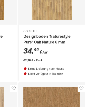
CORKLIFE
le
Designboden 'Naturestyle
Pure' Oak Nature 8 mm
34
,
99
€
/ m²
62,98 € / Pack
Keine Lieferung nach Hause
Troisdorf
Nicht verfügbar in