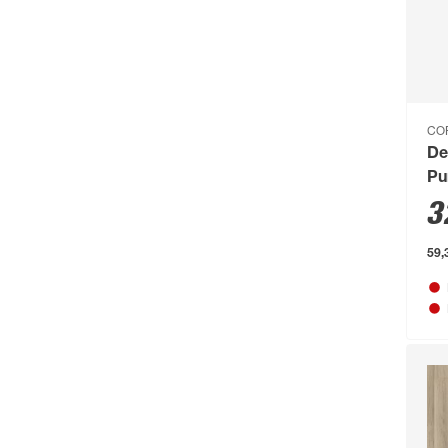
Castrol
(77)
CFH
(63)
Chris Bergen
(172)
CO
Classen
(1893)
De
Climaqua
(61)
Pu
3
Clou
(202)
Compo
(231)
59,
Conmetall
(92)
Connex
(211)
Cornat
(1131)
Cozze
(80)
CrownFlame
(61)