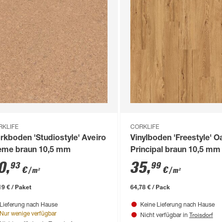
RKLIFE
CORKLIFE
rkboden 'Studiostyle' Aveiro
Vinylboden 'Freestyle' O
eme braun 10,5 mm
Principal braun 10,5 mm
0
,
35
,
93
99
€
€
/ m²
/ m²
19 € / Paket
64,78 € / Pack
Lieferung nach Hause
Keine Lieferung nach Hause
Troisdorf
Nur wenige verfügbar
Nicht verfügbar in