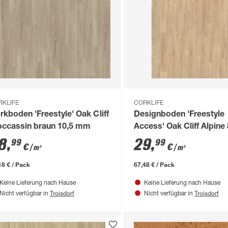
RKLIFE
CORKLIFE
rkboden 'Freestyle' Oak Cliff
Designboden 'Freestyle
ccassin braun 10,5 mm
Access' Oak Cliff Alpin
8
,
29
,
99
99
€
€
/ m²
/ m²
18 € / Pack
67,48 € / Pack
Keine Lieferung nach Hause
Keine Lieferung nach Hause
Troisdorf
Troisdorf
Nicht verfügbar in
Nicht verfügbar in