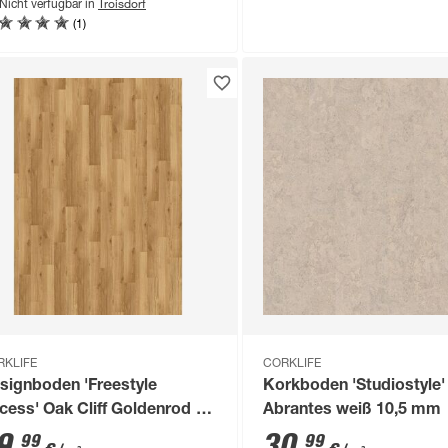
Troisdorf
Nicht verfügbar in
(1)
RKLIFE
CORKLIFE
signboden 'Freestyle
Korkboden 'Studiostyle'
cess' Oak Cliff Goldenrod 8
Abrantes weiß 10,5 mm
m
9
,
30
,
99
99