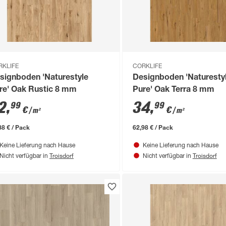
RKLIFE
CORKLIFE
signboden 'Naturestyle
Designboden 'Naturesty
re' Oak Rustic 8 mm
Pure' Oak Terra 8 mm
2
,
34
,
99
99
€
€
/ m²
/ m²
38 € / Pack
62,98 € / Pack
Keine Lieferung nach Hause
Keine Lieferung nach Hause
Troisdorf
Troisdorf
Nicht verfügbar in
Nicht verfügbar in