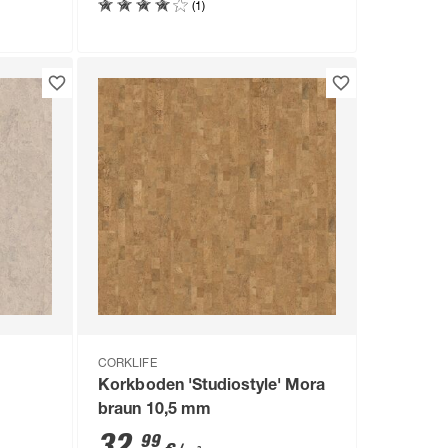
(1)
CORKLIFE
Korkboden 'Studiostyle' Mora
braun 10,5 mm
32
,
99