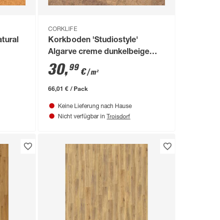
CORKLIFE
tural
Korkboden 'Studiostyle'
Algarve creme dunkelbeige
10,5 mm
30
,
99
€
/ m²
66,01 € / Pack
Keine Lieferung nach Hause
Troisdorf
Nicht verfügbar in