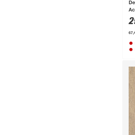
De
Beo
(329)
Ac
2
Bessey
(56)
Bestway
(236)
67,
binderholz
(87)
Biohort
(1489)
blu
(95)
Boldt
(59)
Bolsius
(72)
Bondex
(150)
Bosch
(2217)
Bosch Petfood
(66)
Brabantia
(67)