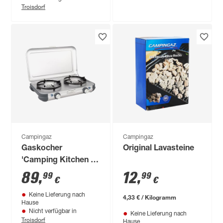
Troisdorf
Campingaz
Campingaz
Gaskocher
Original Lavasteine
'Camping Kitchen 2
CV' 2 x 2000 W
89
,
12
,
99
99
€
€
Keine Lieferung nach
4,33 € / Kilogramm
Hause
Nicht verfügbar in
Keine Lieferung nach
Troisdorf
Hause