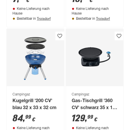
€
€
Keine Lieferung nach
Keine Lieferung nach
Hause
Hause
Troisdorf
Troisdorf
Bestellbar in
Bestellbar in
Campingaz
Campingaz
Kugelgrill '200 CV'
Gas-Tischgrill '360
blau 32 x 33 x 32 cm
CV' schwarz 35 x 16
x 35 cm
84
,
129
,
99
99
€
€
Keine Lieferung nach
Keine Lieferung nach