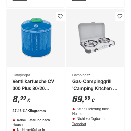
Campingaz
Campingaz
Ventilkartusche CV
Gas-Campinggrill
300 Plus 80/20
'Camping Kitchen 2'
Butan-/Propangasgemisch
2 x 2000 W
8
,
69
,
99
99
€
€
240 g
Keine Lieferung nach
37,46 € / Kilogramm
Hause
Nicht verfügbar in
Keine Lieferung nach
Troisdorf
Hause
Nicht verfügbar in