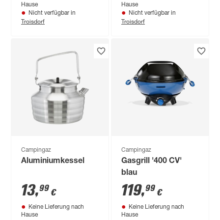
Hause
Hause
Nicht verfügbar in
Nicht verfügbar in
Troisdorf
Troisdorf
Campingaz
Campingaz
Aluminiumkessel
Gasgrill '400 CV'
blau
13
,
119
,
99
99
€
€
Keine Lieferung nach
Keine Lieferung nach
Hause
Hause