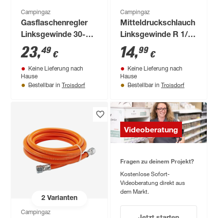
Campingaz
Campingaz
Gasflaschenregler
Mitteldruckschlauch
Linksgewinde 30-50
Linksgewinde R 1/4"
mbar R 1/4"
Länge 0,8 m
23
,
14
,
49
99
€
€
Keine Lieferung nach
Keine Lieferung nach
Hause
Hause
Troisdorf
Troisdorf
Bestellbar in
Bestellbar in
Videoberatung
Fragen zu deinem Projekt?
Kostenlose Sofort-
Videoberatung direkt aus
dem Markt.
2
Varianten
Campingaz
Jetzt starten