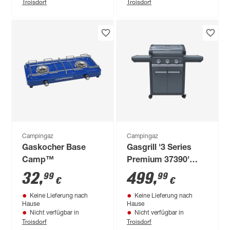
Troisdorf
Troisdorf
Campingaz
Campingaz
Gaskocher Base
Gasgrill '3 Series
Camp™
Premium 37390'
schwarz 60 x 121 x
32
,
499
,
99
99
€
€
101 cm
Keine Lieferung nach
Keine Lieferung nach
Hause
Hause
Nicht verfügbar in
Nicht verfügbar in
Troisdorf
Troisdorf