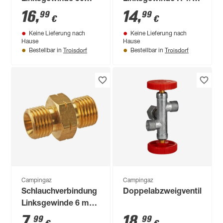
mbar 1/4"
Länge 1,5 m
16
,
14
,
99
99
€
€
Keine Lieferung nach
Keine Lieferung nach
Hause
Hause
Troisdorf
Troisdorf
Bestellbar in
Bestellbar in
Campingaz
Campingaz
Schlauchverbindung
Doppelabzweigventil
Linksgewinde 6 mm
(1/4")
7
,
18
,
99
99