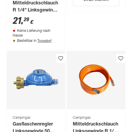
Mitteldruckschlauch
R 1/4" Linksgewinde
3 m
21
,
29
€
Keine Lieferung nach
Hause
Troisdorf
Bestellbar in
Campingaz
Campingaz
Gasflaschenregler
Mitteldruckschlauch
Linksgewinde 50
Linksgewinde R 1/4"