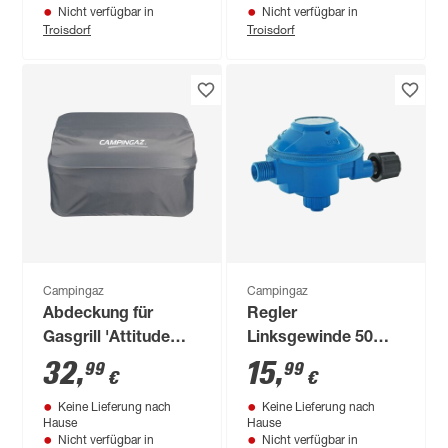
Nicht verfügbar in
Nicht verfügbar in
Troisdorf
Troisdorf
Campingaz
Campingaz
Abdeckung für
Regler
Gasgrill 'Attitude
Linksgewinde 50
2100' grau 66 x 55 x
mbar 1/4"
32
,
15
,
99
99
€
€
36 cm
Keine Lieferung nach
Keine Lieferung nach
Hause
Hause
Nicht verfügbar in
Nicht verfügbar in