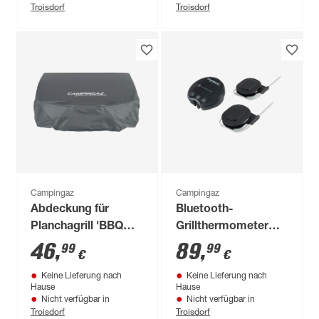
Troisdorf
Troisdorf
Campingaz
Campingaz
Abdeckung für
Bluetooth-
Planchagrill 'BBQ
Grillthermometer
Master' 66 x 51 x 21
'Premium
46
,
89
,
99
99
€
€
cm
Connected'
Keine Lieferung nach
Keine Lieferung nach
Hause
Hause
Nicht verfügbar in
Nicht verfügbar in
Troisdorf
Troisdorf