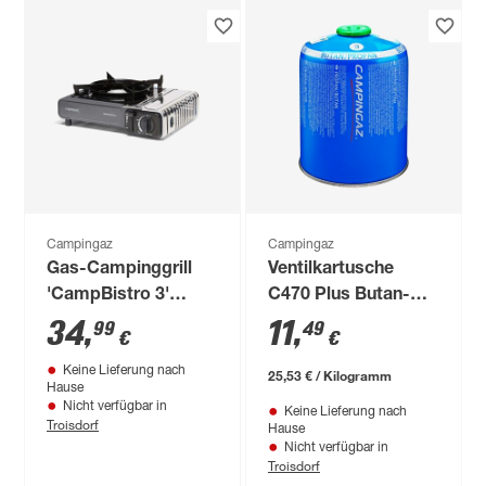
Campingaz
Campingaz
Gas-Campinggrill
Ventilkartusche
'CampBistro 3'
C470 Plus Butan-
schwarz 2200 W
Propan-Gasgemisch
34
,
11
,
99
49
€
€
450 g
Keine Lieferung nach
25,53 € / Kilogramm
Hause
Nicht verfügbar in
Keine Lieferung nach
Troisdorf
Hause
Nicht verfügbar in
Troisdorf