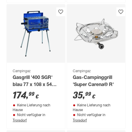
Campingaz
Campingaz
Gasgrill '400 SGR'
Gas-Campinggrill
blau 77 x 108 x 54
'Super Carena® R'
cm
174
,
35
,
99
99
€
€
Keine Lieferung nach
Keine Lieferung nach
Hause
Hause
Nicht verfügbar in
Nicht verfügbar in
Troisdorf
Troisdorf