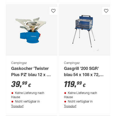
Campingaz
Campingaz
Gaskocher 'Twister
Gasgrill '200 SGR'
Plus PZ' blau 12 x 12
blau 54 x 108 x 72,5
cm
cm
39
,
119
,
99
99
€
€
Keine Lieferung nach
Keine Lieferung nach
Hause
Hause
Nicht verfügbar in
Nicht verfügbar in
Troisdorf
Troisdorf