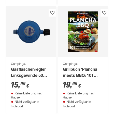
Campingaz
Campingaz
Gasflaschenregler
Grillbuch 'Plancha
Linksgewinde 50
meets BBQ: 101
mbar R 1/4"
kreative Gerichte
15
,
19
,
99
99
€
€
von der Grillplatte'
Keine Lieferung nach
Keine Lieferung nach
Hause
Hause
Nicht verfügbar in
Nicht verfügbar in
Troisdorf
Troisdorf