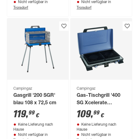
Nicht verfügbar in
Nicht verfügbar in
Troisdorf
Troisdorf
Campingaz
Campingaz
Gasgrill '200 SGR'
Gas-Tischgrill '400
blau 108 x 72,5 cm
SG Xcelerate
Brenner' 42 x 13 x 60
119
,
109
,
99
99
€
€
cm
Keine Lieferung nach
Keine Lieferung nach
Hause
Hause
Nicht verfügbar in
Nicht verfügbar in