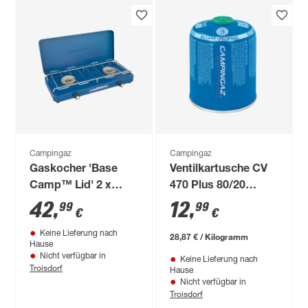
Campingaz
Campingaz
Gaskocher 'Base
Ventilkartusche CV
Camp™ Lid' 2 x
470 Plus 80/20
1600 W
Butan-/Propangemisch
42
,
12
,
99
99
€
€
450 g
Keine Lieferung nach
28,87 € / Kilogramm
Hause
Nicht verfügbar in
Keine Lieferung nach
Troisdorf
Hause
Nicht verfügbar in
Troisdorf