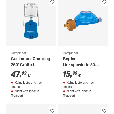
Campingaz
Campingaz
Gaslampe 'Camping
Regler
260' Größe L
Linksgewinde 50
mbar 1/4"
47
,
15
,
99
99
€
€
Keine Lieferung nach
Keine Lieferung nach
Hause
Hause
Nicht verfügbar in
Nicht verfügbar in
Troisdorf
Troisdorf