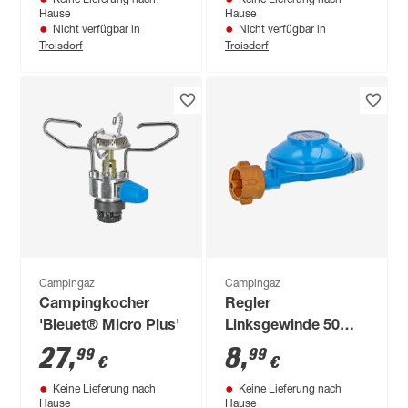
Keine Lieferung nach
Keine Lieferung nach
Hause
Hause
Nicht verfügbar in
Nicht verfügbar in
Troisdorf
Troisdorf
Campingaz
Campingaz
Campingkocher
Regler
'Bleuet® Micro Plus'
Linksgewinde 50
mbar 1/4"
27
,
8
,
99
99
€
€
Keine Lieferung nach
Keine Lieferung nach
Hause
Hause