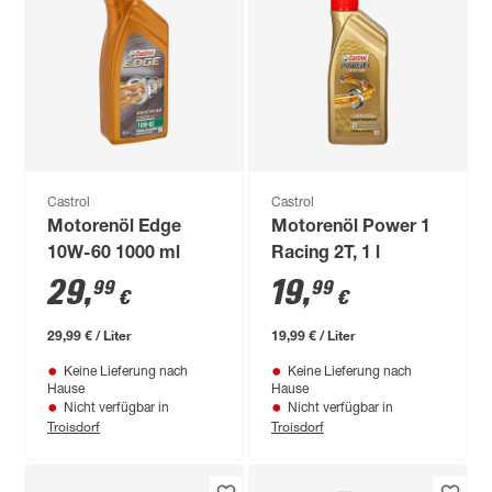
Castrol
Castrol
Motorenöl Edge
Motorenöl Power 1
10W-60 1000 ml
Racing 2T, 1 l
29
,
19
,
99
99
€
€
29,99 € / Liter
19,99 € / Liter
Keine Lieferung nach
Keine Lieferung nach
Hause
Hause
Nicht verfügbar in
Nicht verfügbar in
Troisdorf
Troisdorf