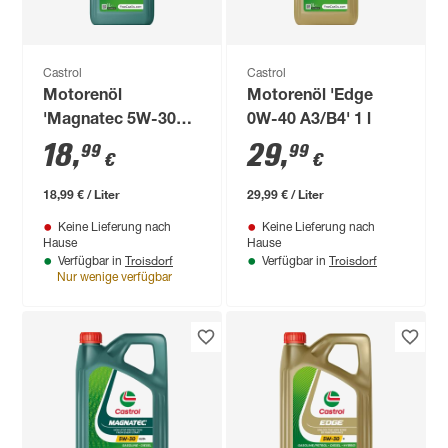
Castrol
Castrol
Motorenöl
Motorenöl 'Edge
'Magnatec 5W-30
0W-40 A3/B4' 1 l
C2' 1 l
18
,
29
,
99
99
€
€
18,99 € / Liter
29,99 € / Liter
Keine Lieferung nach
Keine Lieferung nach
Hause
Hause
Troisdorf
Troisdorf
Verfügbar in
Verfügbar in
Nur wenige verfügbar