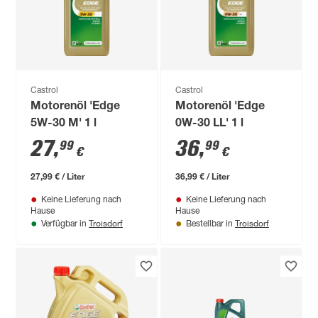
Castrol
Castrol
Motorenöl 'Edge
Motorenöl 'Edge
5W-30 M' 1 l
0W-30 LL' 1 l
27
,
36
,
99
99
€
€
27,99 € / Liter
36,99 € / Liter
Keine Lieferung nach
Keine Lieferung nach
Hause
Hause
Troisdorf
Troisdorf
Verfügbar in
Bestellbar in