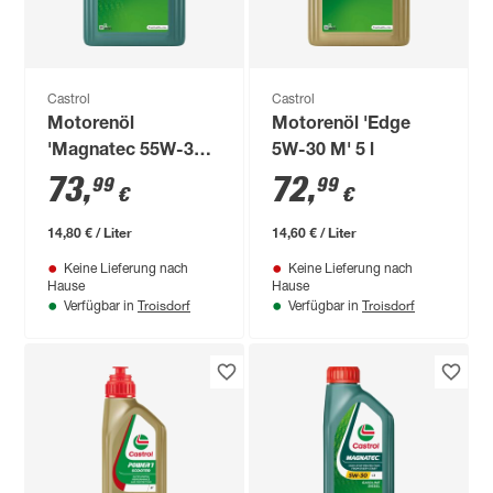
Castrol
Castrol
Motorenöl
Motorenöl 'Edge
'Magnatec 55W-30
5W-30 M' 5 l
A3/B4' 5 l
73
,
72
,
99
99
€
€
14,80 € / Liter
14,60 € / Liter
Keine Lieferung nach
Keine Lieferung nach
Hause
Hause
Troisdorf
Troisdorf
Verfügbar in
Verfügbar in