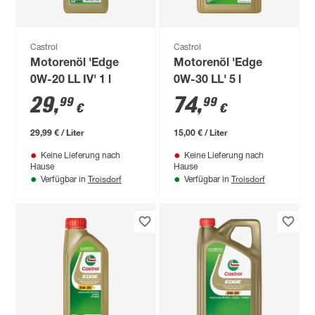
Castrol
Castrol
Motorenöl 'Edge
Motorenöl 'Edge
0W-20 LL IV' 1 l
0W-30 LL' 5 l
29
,
74
,
99
99
€
€
29,99 € / Liter
15,00 € / Liter
Keine Lieferung nach
Keine Lieferung nach
Hause
Hause
Troisdorf
Troisdorf
Verfügbar in
Verfügbar in