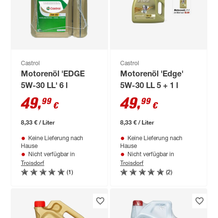
Castrol
Castrol
Motorenöl 'EDGE
Motorenöl 'Edge'
5W-30 LL' 6 l
5W-30 LL 5 + 1 l
49
,
49
,
99
99
€
€
8,33 € / Liter
8,33 € / Liter
Keine Lieferung nach
Keine Lieferung nach
Hause
Hause
Nicht verfügbar in
Nicht verfügbar in
Troisdorf
Troisdorf
(1)
(2)