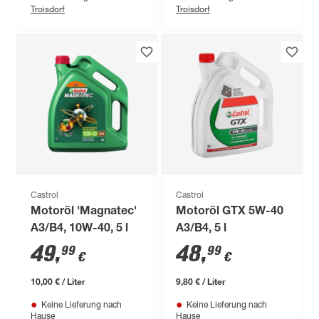
Troisdorf
Troisdorf
Castrol
Castrol
Motoröl 'Magnatec'
Motoröl GTX 5W-40
A3/B4, 10W-40, 5 l
A3/B4, 5 l
49
,
48
,
99
99
€
€
10,00 € / Liter
9,80 € / Liter
Keine Lieferung nach
Keine Lieferung nach
Hause
Hause