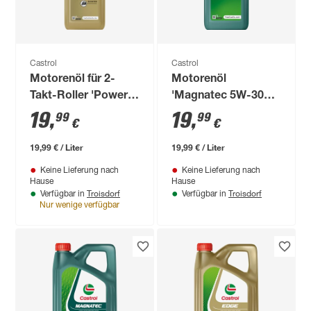
Castrol
Castrol
Motorenöl für 2-
Motorenöl
Takt-Roller 'Power1
'Magnatec 5W-30
Scooter 2T' 1 l
C3' 1 l
19
,
19
,
99
99
€
€
19,99 € / Liter
19,99 € / Liter
Keine Lieferung nach
Keine Lieferung nach
Hause
Hause
Troisdorf
Troisdorf
Verfügbar in
Verfügbar in
Nur wenige verfügbar