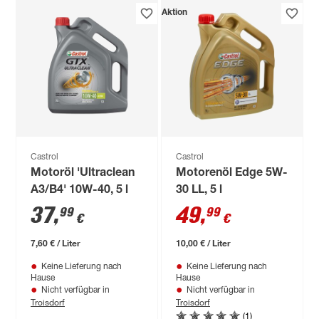
Aktion
Castrol
Castrol
Motoröl 'Ultraclean
Motorenöl Edge 5W-
A3/B4' 10W-40, 5 l
30 LL, 5 l
37
,
49
,
99
99
€
€
7,60 € / Liter
10,00 € / Liter
Keine Lieferung nach
Keine Lieferung nach
Hause
Hause
Nicht verfügbar in
Nicht verfügbar in
Troisdorf
Troisdorf
(1)