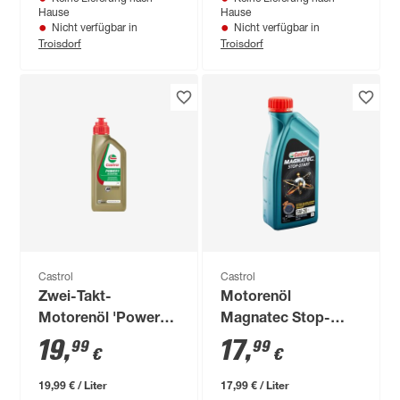
Hause
Hause
Nicht verfügbar in
Nicht verfügbar in
Troisdorf
Troisdorf
Castrol
Castrol
Zwei-Takt-
Motorenöl
Motorenöl 'Power1
Magnatec Stop-
Scooter 2T' 1 l
Start 5W-20 E, 1 l
19
,
17
,
99
99
€
€
19,99 € / Liter
17,99 € / Liter