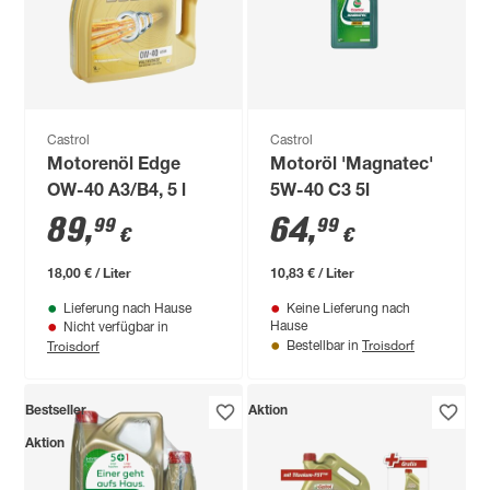
Castrol
Castrol
Motorenöl Edge
Motoröl 'Magnatec'
OW-40 A3/B4, 5 l
5W-40 C3 5l
89
,
64
,
99
99
€
€
18,00 € / Liter
10,83 € / Liter
Lieferung nach Hause
Keine Lieferung nach
Hause
Nicht verfügbar in
Troisdorf
Troisdorf
Bestellbar in
Bestseller
Aktion
Aktion