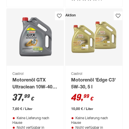
Aktion
Castrol
Castrol
Motorenöl GTX
Motorenöl 'Edge C3'
Ultraclean 10W-40 5
5W-30, 5 l
l
37
,
49
,
99
99
€
€
7,60 € / Liter
10,00 € / Liter
Keine Lieferung nach
Keine Lieferung nach
Hause
Hause
Nicht verfügbar in
Nicht verfügbar in