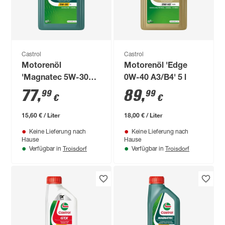
Castrol
Castrol
Motorenöl
Motorenöl 'Edge
'Magnatec 5W-30
0W-40 A3/B4' 5 l
C3' 5 l
77
,
89
,
99
99
€
€
15,60 € / Liter
18,00 € / Liter
Keine Lieferung nach
Keine Lieferung nach
Hause
Hause
Troisdorf
Troisdorf
Verfügbar in
Verfügbar in