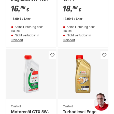
Magnatec 5W-40
40, 1 l
C3, 1 l
16
,
18
,
99
99
€
€
16,99 € / Liter
18,99 € / Liter
Keine Lieferung nach
Keine Lieferung nach
Hause
Hause
Nicht verfügbar in
Nicht verfügbar in
Troisdorf
Troisdorf
Castrol
Castrol
Motorenöl GTX 5W-
Turbodiesel Edge