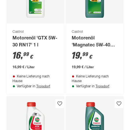
Castrol
Castrol
Motorenöl 'GTX 5W-
Motorenöl
30 RN17' 1 l
'Magnatec 5W-40
DPF' 1 l
16
,
19
,
99
99
€
€
16,99 € / Liter
19,99 € / Liter
Keine Lieferung nach
Keine Lieferung nach
Hause
Hause
Troisdorf
Troisdorf
Verfügbar in
Verfügbar in