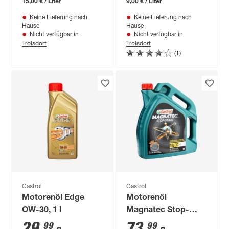
15,00 € / Liter
9,00 € / Liter
Keine Lieferung nach
Keine Lieferung nach
Hause
Hause
Nicht verfügbar in
Nicht verfügbar in
Troisdorf
Troisdorf
(1)
Castrol
Castrol
Motorenöl Edge
Motorenöl
OW-30, 1 l
Magnatec Stop-
Start 5W-30 C3, 5 l
29
,
73
,
99
99