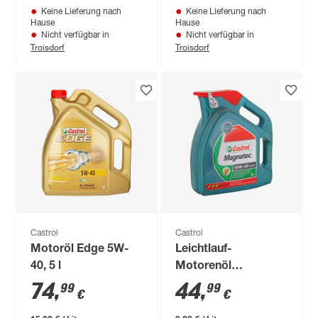
Keine Lieferung nach
Keine Lieferung nach
Hause
Hause
Nicht verfügbar in
Nicht verfügbar in
Troisdorf
Troisdorf
Castrol
Castrol
Motoröl Edge 5W-
Leichtlauf-
40, 5 l
Motorenöl
'Magnatec' 10W-40,
74
,
44
,
99
99
€
€
5 l