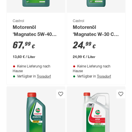
Castrol
Castrol
Motorenöl
Motorenöl
'Magnatec 5W-40
'Magnatec W-30 C2'
C3' 5 l
1 l
67
,
24
,
99
99
€
€
13,60 € / Liter
24,99 € / Liter
Keine Lieferung nach
Keine Lieferung nach
Hause
Hause
Troisdorf
Troisdorf
Verfügbar in
Verfügbar in