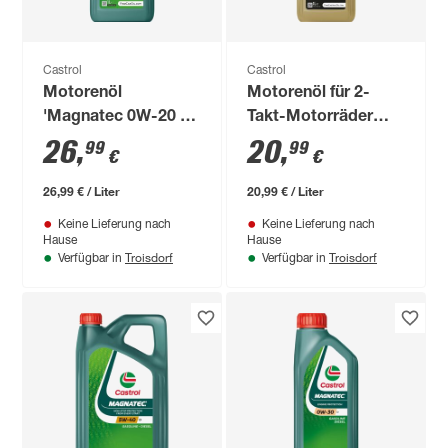
Castrol
Castrol
Motorenöl
Motorenöl für 2-
'Magnatec 0W-20 E'
Takt-Motorräder
1 l
'Power1 Ultimate
26
,
20
,
99
99
€
€
2T' 1 l
26,99 € / Liter
20,99 € / Liter
Keine Lieferung nach
Keine Lieferung nach
Hause
Hause
Troisdorf
Troisdorf
Verfügbar in
Verfügbar in