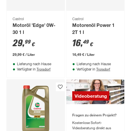
Castrol
Castrol
Motoröl 'Edge' 0W-
Motorenöl Power 1
30 1 l
2T 1 l
29
,
16
,
99
49
€
€
29,99 € / Liter
16,49 € / Liter
Lieferung nach Hause
Lieferung nach Hause
Troisdorf
Troisdorf
Verfügbar in
Verfügbar in
Videoberatung
Fragen zu deinem Projekt?
Kostenlose Sofort-
Videoberatung direkt aus