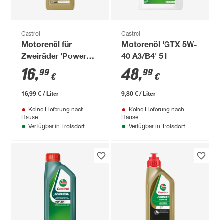
Castrol
Castrol
Motorenöl für
Motorenöl 'GTX 5W-
Zweiräder 'Power1
40 A3/B4' 5 l
4T 10W-40' 1 l
16
,
48
,
99
99
€
€
16,99 € / Liter
9,80 € / Liter
Keine Lieferung nach
Keine Lieferung nach
Hause
Hause
Troisdorf
Troisdorf
Verfügbar in
Verfügbar in