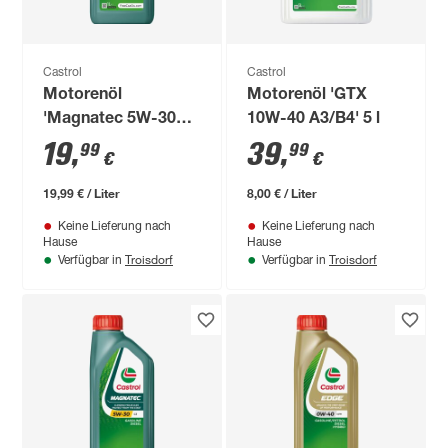
Castrol
Castrol
Motorenöl
Motorenöl 'GTX
'Magnatec 5W-30
10W-40 A3/B4' 5 l
A5' 1 l
19
,
39
,
99
99
€
€
19,99 € / Liter
8,00 € / Liter
Keine Lieferung nach
Keine Lieferung nach
Hause
Hause
Troisdorf
Troisdorf
Verfügbar in
Verfügbar in