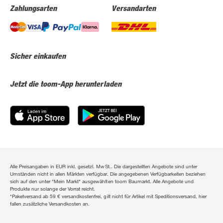
Zahlungsarten
Versandarten
Sicher einkaufen
Jetzt die toom-App herunterladen
Alle Preisangaben in EUR inkl. gesetzl. MwSt.. Die dargestellten Angebote sind unter
Umständen nicht in allen Märkten verfügbar. Die angegebenen Verfügbarkeiten beziehen
sich auf den unter "Mein Markt" ausgewählten toom Baumarkt. Alle Angebote und
Produkte nur solange der Vorrat reicht.
*Paketversand ab 59 € versandkostenfrei, gilt nicht für Artikel mit Speditionsversand, hier
fallen zusätzliche Versandkosten an.