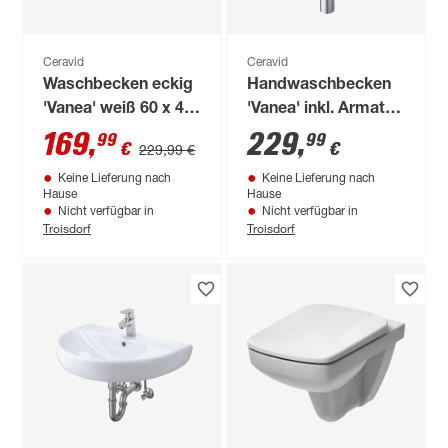
Ceravid
Ceravid
Waschbecken eckig
Handwaschbecken
'Vanea' weiß 60 x 48
'Vanea' inkl. Armatur
x 46 cm
45 cm
169
,
229
,
99
99
€
€
229,99 €
Keine Lieferung nach
Keine Lieferung nach
Hause
Hause
Nicht verfügbar in
Nicht verfügbar in
Troisdorf
Troisdorf