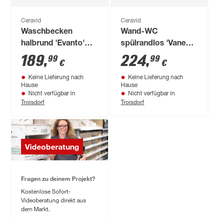
Ceravid
Ceravid
Waschbecken
Wand-WC
halbrund 'Evanto'
spülrandlos 'Vanea'
weiß 60 x 52 x 48 cm
inklusive WC-Sitz
189
,
224
,
99
99
€
€
weiß
Keine Lieferung nach
Keine Lieferung nach
Hause
Hause
Nicht verfügbar in
Nicht verfügbar in
Troisdorf
Troisdorf
Videoberatung
Fragen zu deinem Projekt?
Kostenlose Sofort-
Videoberatung direkt aus
dem Markt.