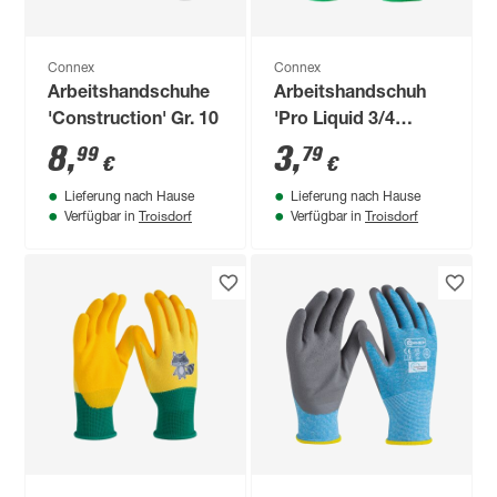
Connex
Connex
Arbeitshandschuhe
Arbeitshandschuh
'Construction' Gr. 10
'Pro Liquid 3/4
Coating' grau/blau
8
,
3
,
99
79
€
€
Größe 8/M
Lieferung nach Hause
Lieferung nach Hause
Troisdorf
Troisdorf
Verfügbar in
Verfügbar in