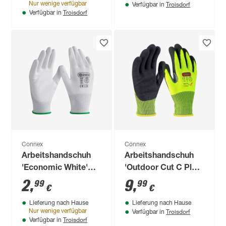
Troisdorf
Nur wenige verfügbar
Verfügbar in
Troisdorf
Verfügbar in
Connex
Connex
Arbeitshandschuh
Arbeitshandschuh
'Economic White'
'Outdoor Cut C Plus'
weiß Größe 8/M
gelb/schwarz Größe
2
,
9
,
99
99
€
€
10/XL
Lieferung nach Hause
Lieferung nach Hause
Troisdorf
Nur wenige verfügbar
Verfügbar in
Troisdorf
Verfügbar in