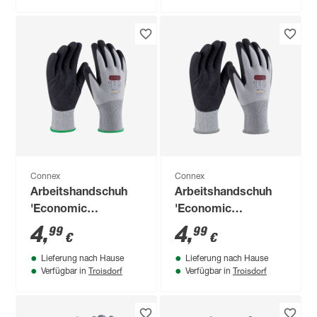
Connex
Connex
Arbeitshandschuh
Arbeitshandschuh
'Economic
'Economic
Universal'
Universal'
4
,
4
,
99
99
€
€
grau/schwarz Größe
grau/schwarz Größe
Lieferung nach Hause
Lieferung nach Hause
8/M
9/L
Troisdorf
Troisdorf
Verfügbar in
Verfügbar in