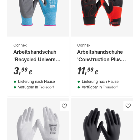
Connex
Connex
Arbeitshandschuh
Arbeitshandschuhe
'Recycled Universal'
'Construction Plus'
blau/grau Größe 7/S
Gr. 10
3
,
11
,
99
99
€
€
Lieferung nach Hause
Lieferung nach Hause
Troisdorf
Troisdorf
Verfügbar in
Verfügbar in