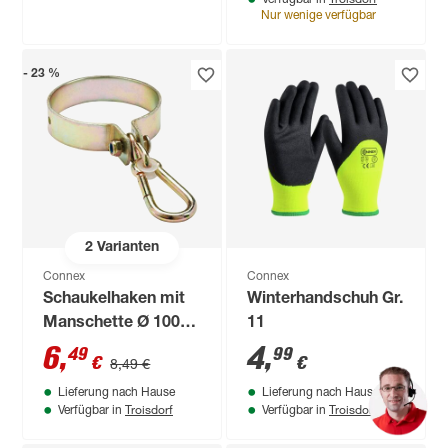
Verfügbar in
Nur wenige verfügbar
- 23 %
2
Varianten
Connex
Connex
Schaukelhaken mit
Winterhandschuh Gr.
Manschette Ø 100
11
mm
6
,
4
,
49
99
€
€
8,49 €
Lieferung nach Hause
Lieferung nach Hause
Troisdorf
Troisdorf
Verfügbar in
Verfügbar in