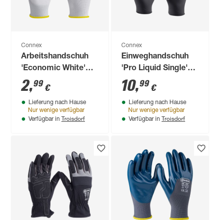
Connex
Connex
Arbeitshandschuh
Einweghandschuh
'Economic White'
'Pro Liquid Single'
weiß Größe 10/XL
schwarz Größe 8/M
2
,
10
,
99
99
€
€
Lieferung nach Hause
Lieferung nach Hause
Nur wenige verfügbar
Nur wenige verfügbar
Troisdorf
Troisdorf
Verfügbar in
Verfügbar in