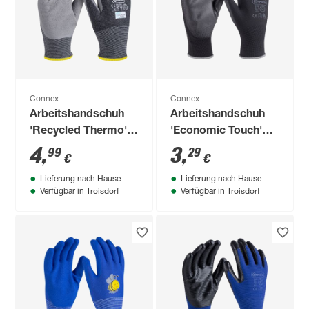
Connex
Connex
Arbeitshandschuh
Arbeitshandschuh
'Recycled Thermo'
'Economic Touch'
schwarz/weiß/grau
schwarz Größe 9/L
4
,
3
,
99
29
€
€
Größe 10/XL
Lieferung nach Hause
Lieferung nach Hause
Troisdorf
Troisdorf
Verfügbar in
Verfügbar in