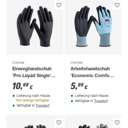
Connex
Connex
Einweghandschuh
Arbeitshandschuh
'Pro Liquid Single'
'Economic Comfort
schwarz Größe
Cool&Touch'
10
,
5
,
99
99
€
€
10/XL
blau/weiß/schwarz
Lieferung nach Hause
Lieferung nach Hause
Größe 11/XXL
Troisdorf
Nur wenige verfügbar
Verfügbar in
Troisdorf
Verfügbar in