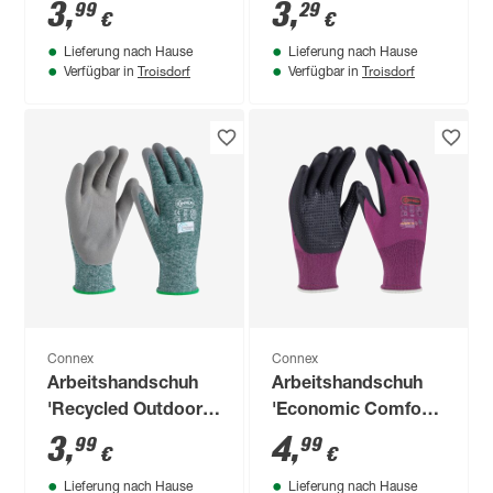
grün/weiß/grau
blau/schwarz Größe
3
,
3
,
99
29
€
€
Größe 9/L
11/XXL
Lieferung nach Hause
Lieferung nach Hause
Troisdorf
Troisdorf
Verfügbar in
Verfügbar in
Connex
Connex
Arbeitshandschuh
Arbeitshandschuh
'Recycled Outdoor'
'Economic Comfort
grün/weiß/grau
Touch' rot/schwarz
3
,
4
,
99
99
€
€
Größe 8/M
Größe 6
Lieferung nach Hause
Lieferung nach Hause