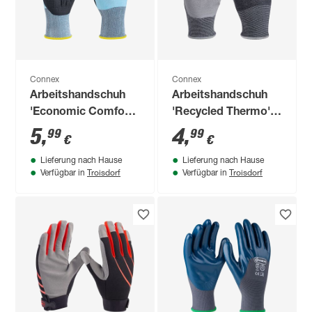
Connex
Connex
Arbeitshandschuh
Arbeitshandschuh
'Economic Comfort
'Recycled Thermo'
Cool&Touch'
schwarz/weiß/grau
5
,
4
,
99
99
€
€
blau/weiß/schwarz
Größe 10/XL
Lieferung nach Hause
Lieferung nach Hause
Größe 10/XL
Troisdorf
Troisdorf
Verfügbar in
Verfügbar in