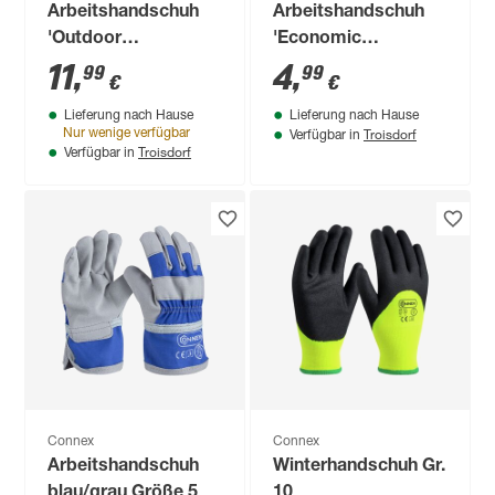
Arbeitshandschuh
Arbeitshandschuh
'Outdoor
'Economic
Construction Pro'
Universal'
11
,
4
,
99
99
€
€
grau/schwarz Größe
grau/schwarz Größe
Lieferung nach Hause
Lieferung nach Hause
11/XXL
11/XXL
Troisdorf
Nur wenige verfügbar
Verfügbar in
Troisdorf
Verfügbar in
Connex
Connex
Arbeitshandschuh
Winterhandschuh Gr.
blau/grau Größe 5
10