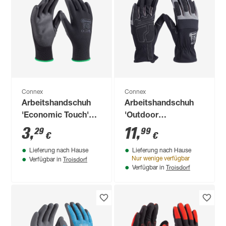
Connex
Connex
Arbeitshandschuh
Arbeitshandschuh
'Economic Touch'
'Outdoor
schwarz Größe 8/M
Construction Pro'
3
,
11
,
29
99
€
€
grau/schwarz Größe
Lieferung nach Hause
Lieferung nach Hause
10/XL
Troisdorf
Nur wenige verfügbar
Verfügbar in
Troisdorf
Verfügbar in