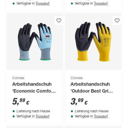
Troisdorf
Troisdorf
Verfügbar in
Verfügbar in
Connex
Connex
Arbeitshandschuh
Arbeitshandschuh
'Economic Comfort
'Outdoor Best Grip'
Cool&Touch'
gelb/grau/schwarz
5
,
3
,
99
99
€
€
blau/weiß/schwarz
Größe 10/XL
Lieferung nach Hause
Lieferung nach Hause
Größe 8/M
Troisdorf
Troisdorf
Verfügbar in
Verfügbar in