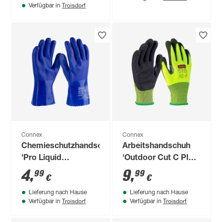
Troisdorf
Verfügbar in
Connex
Connex
Chemieschutzhandschuh
Arbeitshandschuh
'Pro Liquid
'Outdoor Cut C Plus'
Chemical' blau
gelb/schwarz Größe
4
,
9
,
99
99
€
€
Größe 9/L
8/M
Lieferung nach Hause
Lieferung nach Hause
Troisdorf
Troisdorf
Verfügbar in
Verfügbar in