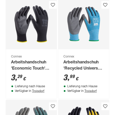
Connex
Connex
Arbeitshandschuh
Arbeitshandschuh
'Economic Touch'
'Recycled Universal'
schwarz Größe
blau/grau Größe 8/M
3
,
3
,
29
99
€
€
10/XL
Lieferung nach Hause
Lieferung nach Hause
Troisdorf
Troisdorf
Verfügbar in
Verfügbar in