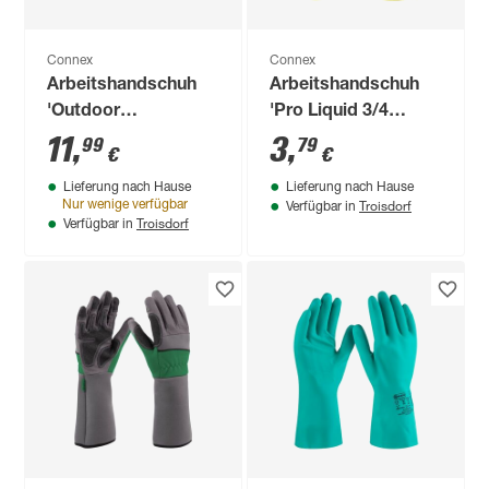
Connex
Connex
Arbeitshandschuh
Arbeitshandschuh
'Outdoor
'Pro Liquid 3/4
Construction Pro'
Coating' grau/blau
11
,
3
,
99
79
€
€
grau/schwarz Größe
Größe 10/XL
Lieferung nach Hause
Lieferung nach Hause
9/L
Troisdorf
Nur wenige verfügbar
Verfügbar in
Troisdorf
Verfügbar in