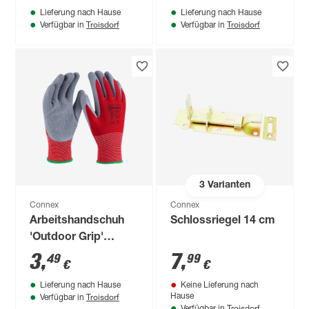
Lieferung nach Hause
Lieferung nach Hause
Troisdorf
Troisdorf
Verfügbar in
Verfügbar in
3
Varianten
Connex
Connex
Arbeitshandschuh
Schlossriegel 14 cm
'Outdoor Grip'
rot/grau Größe 8/M
3
,
7
,
49
99
€
€
Lieferung nach Hause
Keine Lieferung nach
Troisdorf
Hause
Verfügbar in
Troisdorf