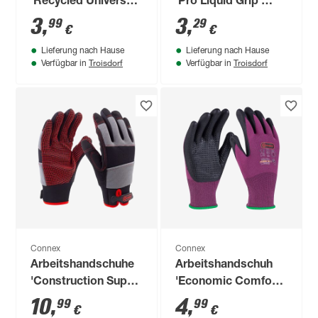
'Recycled Universal'
'Pro Liquid Grip'
blau/grau Größe 9/L
blau/schwarz Größe
3
,
3
,
99
29
€
€
10/XL
Lieferung nach Hause
Lieferung nach Hause
Troisdorf
Troisdorf
Verfügbar in
Verfügbar in
Connex
Connex
Arbeitshandschuhe
Arbeitshandschuh
'Construction Super'
'Economic Comfort
Gr. 10
Touch' rot/schwarz
10
,
4
,
99
99
€
€
Größe 8/M