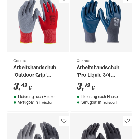
Connex
Connex
Arbeitshandschuh
Arbeitshandschuh
'Outdoor Grip'
'Pro Liquid 3/4
rot/grau Größe
Coating' grau/blau
3
,
3
,
49
79
€
€
10/XL
Größe 9/L
Lieferung nach Hause
Lieferung nach Hause
Troisdorf
Troisdorf
Verfügbar in
Verfügbar in