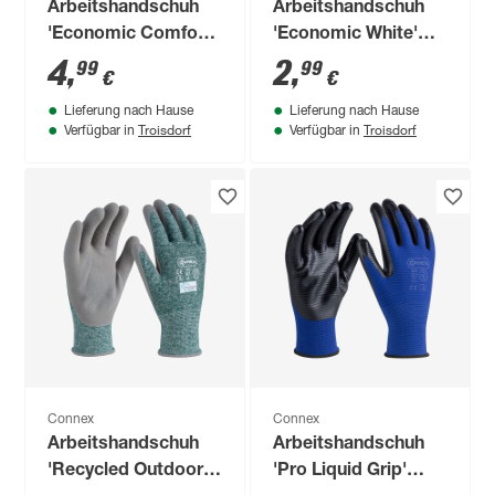
Arbeitshandschuh
Arbeitshandschuh
'Economic Comfort'
'Economic White'
schwarz Größe 7/S
weiß Größe 9/L
4
,
2
,
99
99
€
€
Lieferung nach Hause
Lieferung nach Hause
Troisdorf
Troisdorf
Verfügbar in
Verfügbar in
Connex
Connex
Arbeitshandschuh
Arbeitshandschuh
'Recycled Outdoor'
'Pro Liquid Grip'