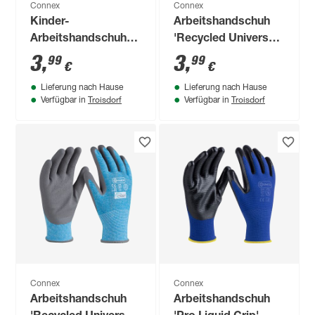
Connex
Connex
Kinder-
Arbeitshandschuh
Arbeitshandschuh
'Recycled Universal'
gelb Größe 3
blau/grau Größe
3
,
3
,
99
99
€
€
10/XL
Lieferung nach Hause
Lieferung nach Hause
Troisdorf
Troisdorf
Verfügbar in
Verfügbar in
Connex
Connex
Arbeitshandschuh
Arbeitshandschuh