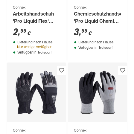
Connex
Connex
Arbeitshandschuh
Chemieschutzhandschuh
'Pro Liquid Flex'
'Pro Liquid Chemical
schwarz/grau Größe
Nitril' grün Größe 9/L
2
,
3
,
99
99
€
€
10/XL
Lieferung nach Hause
Lieferung nach Hause
Troisdorf
Nur wenige verfügbar
Verfügbar in
Troisdorf
Verfügbar in
Connex
Connex