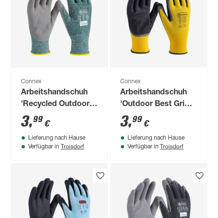
Connex
Connex
Arbeitshandschuh
Arbeitshandschuh
'Recycled Outdoor'
'Outdoor Best Grip'
grün/weiß/grau
gelb/grau/schwarz
3
,
3
,
99
99
€
€
Größe 10/XL
Größe 11/XXL
Lieferung nach Hause
Lieferung nach Hause
Troisdorf
Troisdorf
Verfügbar in
Verfügbar in