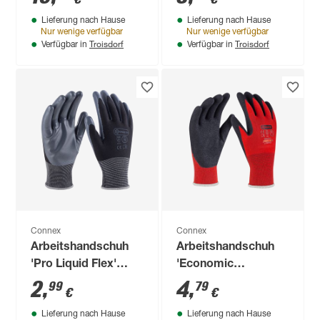
9/L
Lieferung nach Hause
Lieferung nach Hause
Nur wenige verfügbar
Nur wenige verfügbar
Troisdorf
Troisdorf
Verfügbar in
Verfügbar in
Connex
Connex
Arbeitshandschuh
Arbeitshandschuh
'Pro Liquid Flex'
'Economic
schwarz/grau Größe
Universal'
2
,
4
,
99
79
€
€
9/L
rot/schwarz Größe 6
Lieferung nach Hause
Lieferung nach Hause