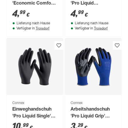
'Economic Comfort
'Pro Liquid
Touch' rot/schwarz
Chemical' blau
4
,
4
,
99
99
€
€
Größe 7/S
Größe 10/XL
Lieferung nach Hause
Lieferung nach Hause
Troisdorf
Troisdorf
Verfügbar in
Verfügbar in
Connex
Connex
Einweghandschuh
Arbeitshandschuh
'Pro Liquid Single'
'Pro Liquid Grip'
schwarz Größe 7/S
blau/schwarz Größe
10
,
3
,
99
29
€
€