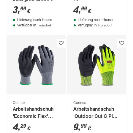
3
,
4
,
99
99
€
€
Lieferung nach Hause
Lieferung nach Hause
Troisdorf
Troisdorf
Verfügbar in
Verfügbar in
Connex
Connex
Arbeitshandschuh
Arbeitshandschuh
'Economic Flex'
'Outdoor Cut C Plus'
grau/schwarz Größe
gelb/schwarz Größe
4
,
9
,
29
99
€
€
8/M
9/L