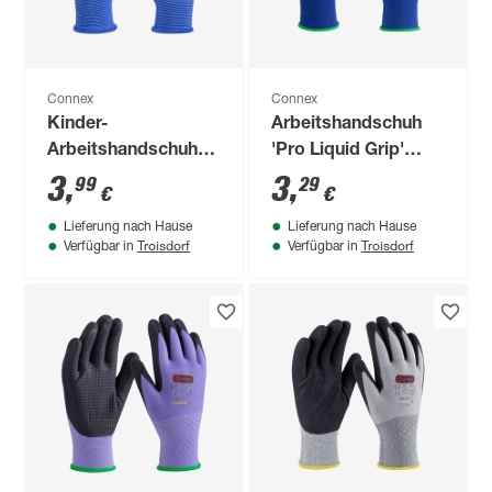
Connex
Connex
Kinder-
Arbeitshandschuh
Arbeitshandschuh
'Pro Liquid Grip'
blau Größe 3
blau/schwarz Größe
3
,
3
,
99
29
€
€
8/M
Lieferung nach Hause
Lieferung nach Hause
Troisdorf
Troisdorf
Verfügbar in
Verfügbar in