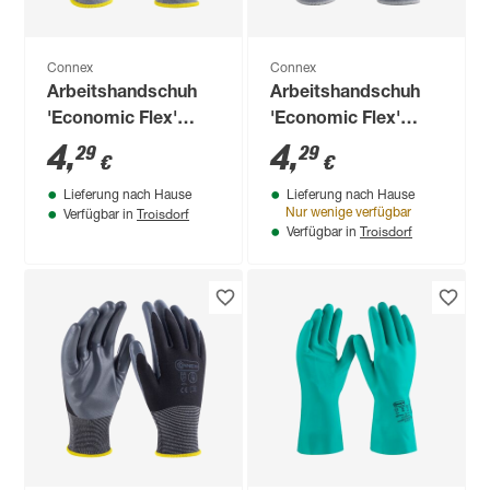
Connex
Connex
Arbeitshandschuh
Arbeitshandschuh
'Economic Flex'
'Economic Flex'
grau/schwarz Größe
grau/schwarz Größe
4
,
4
,
29
29
€
€
10/XL
9/L
Lieferung nach Hause
Lieferung nach Hause
Troisdorf
Nur wenige verfügbar
Verfügbar in
Troisdorf
Verfügbar in