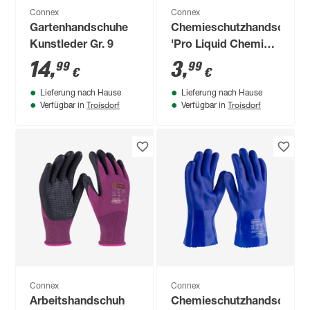
Connex
Connex
Gartenhandschuhe
Chemieschutzhandschuh
Kunstleder Gr. 9
'Pro Liquid Chemical
Nitril' grün Größe
14
,
3
,
99
99
€
€
10/XL
Lieferung nach Hause
Lieferung nach Hause
Troisdorf
Troisdorf
Verfügbar in
Verfügbar in
Connex
Connex
Arbeitshandschuh
Chemieschutzhandschuh