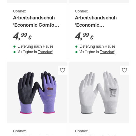
Connex
Connex
Arbeitshandschuh
Arbeitshandschuh
'Economic Comfort'
'Economic
schwarz Größe 8/M
Universal'
4
,
4
,
99
99
€
€
grau/schwarz Größe
Lieferung nach Hause
Lieferung nach Hause
10/XL
Troisdorf
Troisdorf
Verfügbar in
Verfügbar in
Connex
Connex