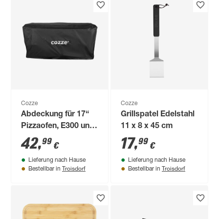
Cozze
Cozze
Abdeckung für 17“
Grillspatel Edelstahl
Pizzaofen, E300 und
11 x 8 x 45 cm
500-Serie 180 x 55 x
42
,
17
,
99
99
€
€
358 cm
Lieferung nach Hause
Lieferung nach Hause
Troisdorf
Troisdorf
Bestellbar in
Bestellbar in