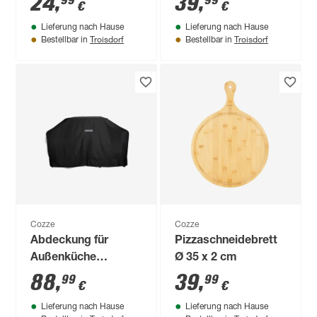
24
,
39
,
99
99
€
€
Lieferung nach Hause
Lieferung nach Hause
Troisdorf
Troisdorf
Bestellbar in
Bestellbar in
Cozze
Cozze
Abdeckung für
Pizzaschneidebrett
Außenküche
Ø 35 x 2 cm
schwarz 520 x 290 x
88
,
39
,
99
99
€
€
100 cm
Lieferung nach Hause
Lieferung nach Hause