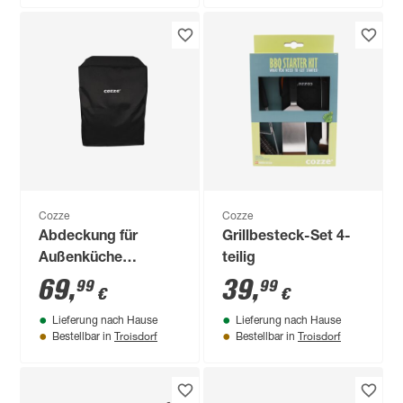
Cozze
Cozze
Abdeckung für
Grillbesteck-Set 4-
Außenküche
teilig
schwarz 85 x 360 x
69
,
39
,
99
99
€
€
225 cm
Lieferung nach Hause
Lieferung nach Hause
Troisdorf
Troisdorf
Bestellbar in
Bestellbar in