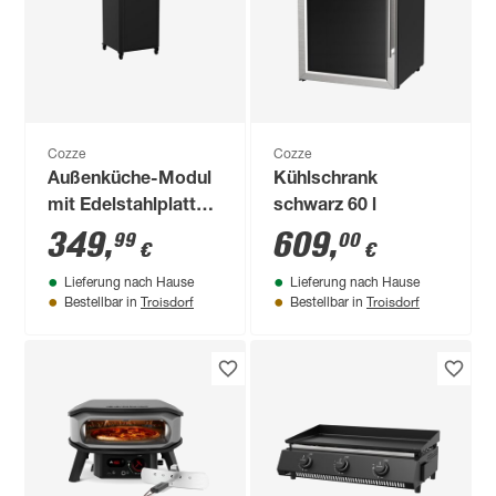
Cozze
Cozze
Außenküche-Modul
Kühlschrank
mit Edelstahlplatte
schwarz 60 l
63,5 x 110 x 67 cm
349
,
609
,
99
00
€
€
Lieferung nach Hause
Lieferung nach Hause
Troisdorf
Troisdorf
Bestellbar in
Bestellbar in