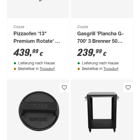
Cozze
Cozze
Pizzaofen '13"
Gasgrill 'Plancha G-
Premium Rotate' 50
700' 3 Brenner 50
mbar
mbar
439
,
239
,
99
99
€
€
Lieferung nach Hause
Lieferung nach Hause
Troisdorf
Troisdorf
Bestellbar in
Bestellbar in