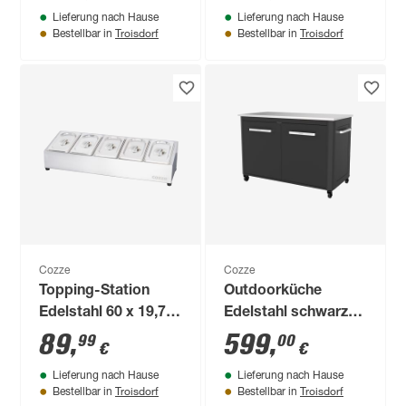
Lieferung nach Hause
Lieferung nach Hause
Troisdorf
Troisdorf
Bestellbar in
Bestellbar in
Cozze
Cozze
Topping-Station
Outdoorküche
Edelstahl 60 x 19,7 x
Edelstahl schwarz
15 cm
120 x 90 x 67 cm
89
,
599
,
99
00
€
€
Lieferung nach Hause
Lieferung nach Hause
Troisdorf
Troisdorf
Bestellbar in
Bestellbar in