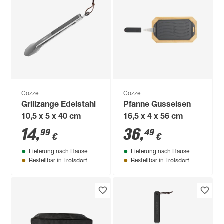
Cozze
Cozze
Grillzange Edelstahl
Pfanne Gusseisen
10,5 x 5 x 40 cm
16,5 x 4 x 56 cm
14
,
36
,
99
49
€
€
Lieferung nach Hause
Lieferung nach Hause
Troisdorf
Troisdorf
Bestellbar in
Bestellbar in