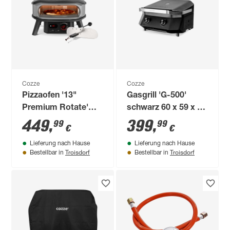
Cozze
Cozze
Pizzaofen '13"
Gasgrill 'G-500'
Premium Rotate'
schwarz 60 x 59 x 38
230 V
cm
449
,
399
,
99
99
€
€
Lieferung nach Hause
Lieferung nach Hause
Troisdorf
Troisdorf
Bestellbar in
Bestellbar in