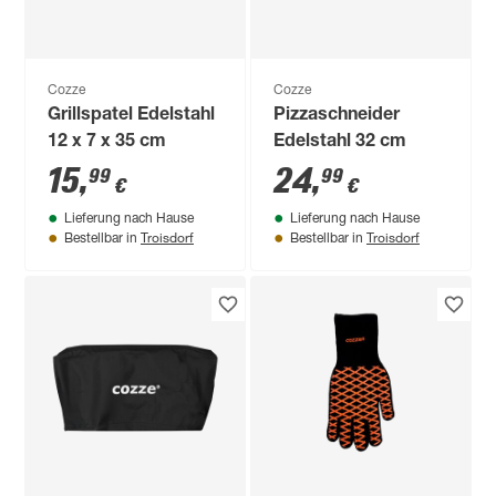
Cozze
Cozze
Grillspatel Edelstahl
Pizzaschneider
12 x 7 x 35 cm
Edelstahl 32 cm
15
,
24
,
99
99
€
€
Lieferung nach Hause
Lieferung nach Hause
Troisdorf
Troisdorf
Bestellbar in
Bestellbar in