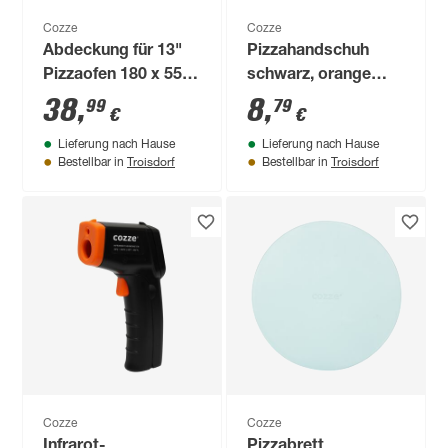
Cozze
Cozze
Abdeckung für 13"
Pizzahandschuh
Pizzaofen 180 x 55 x
schwarz, orange
358 cm
Universalgröße für
38
,
8
,
99
79
€
€
350 °C
Lieferung nach Hause
Lieferung nach Hause
Troisdorf
Troisdorf
Bestellbar in
Bestellbar in
Cozze
Cozze
Infrarot-
Pizzabrett