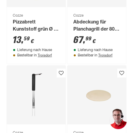
Cozze
Cozze
Pizzabrett
Abdeckung für
Kunststoff grün Ø 35
Planchagrill der 800-
x 1 cm
Serie mit Premium-
13
,
67
,
59
99
€
€
Tisch 225 x 85 x 360
Lieferung nach Hause
Lieferung nach Hause
cm
Troisdorf
Troisdorf
Bestellbar in
Bestellbar in