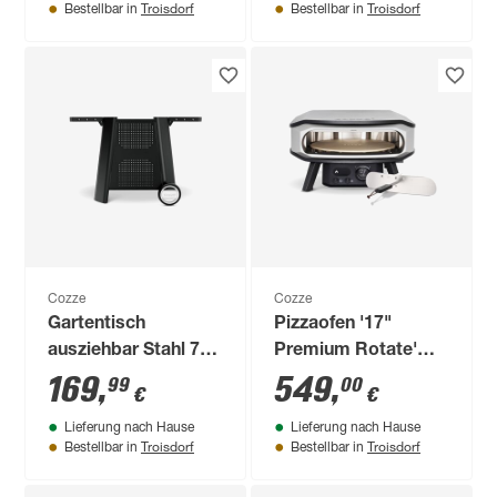
Troisdorf
Troisdorf
Bestellbar in
Bestellbar in
Cozze
Cozze
Gartentisch
Pizzaofen '17"
ausziehbar Stahl 75
Premium Rotate'
x 75 x 64,5/127,5 cm
230 V
169
,
549
,
99
00
€
€
Lieferung nach Hause
Lieferung nach Hause
Troisdorf
Troisdorf
Bestellbar in
Bestellbar in