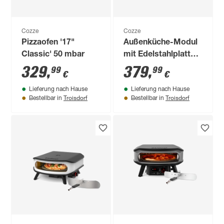
Cozze
Cozze
Pizzaofen '17"
Außenküche-Modul
Classic' 50 mbar
mit Edelstahlplatte
93,5 x 90 x 67 cm
329
,
379
,
99
99
€
€
Lieferung nach Hause
Lieferung nach Hause
Troisdorf
Troisdorf
Bestellbar in
Bestellbar in