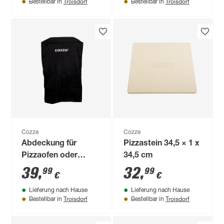
Troisdorf
Troisdorf
Bestellbar in
Bestellbar in
Cozze
Cozze
Abdeckung für
Pizzastein 34,5 × 1 x
Pizzaofen oder
34,5 cm
Planchagrill schwarz
39
,
32
,
99
99
€
€
225 x 86 x 360 cm
Lieferung nach Hause
Lieferung nach Hause
Troisdorf
Troisdorf
Bestellbar in
Bestellbar in