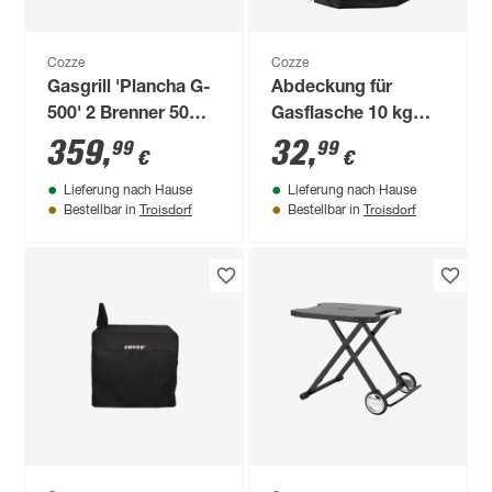
Cozze
Cozze
Gasgrill 'Plancha G-
Abdeckung für
500' 2 Brenner 50
Gasflasche 10 kg
mbar
schwarz 300 x 28 x
359
,
32
,
99
99
€
€
30 cm
Lieferung nach Hause
Lieferung nach Hause
Troisdorf
Troisdorf
Bestellbar in
Bestellbar in