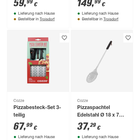
59
,
149
,
99
99
€
€
Lieferung nach Hause
Lieferung nach Hause
Troisdorf
Troisdorf
Bestellbar in
Bestellbar in
Cozze
Cozze
Pizzabesteck-Set 3-
Pizzaspachtel
teilig
Edelstahl Ø 18 x 76
cm
67
,
37
,
99
29
€
€
Lieferung nach Hause
Lieferung nach Hause