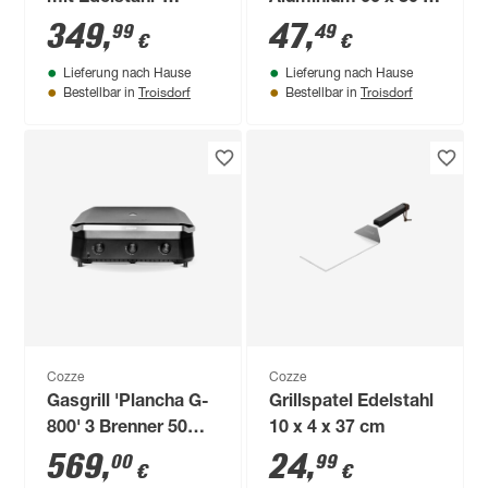
Arbeitsplatte 118,5 x
30 cm
349
,
47
,
99
49
€
€
90 x 60 cm
Lieferung nach Hause
Lieferung nach Hause
Troisdorf
Troisdorf
Bestellbar in
Bestellbar in
Cozze
Cozze
Gasgrill 'Plancha G-
Grillspatel Edelstahl
800' 3 Brenner 50
10 x 4 x 37 cm
mbar
569
,
24
,
00
99
€
€