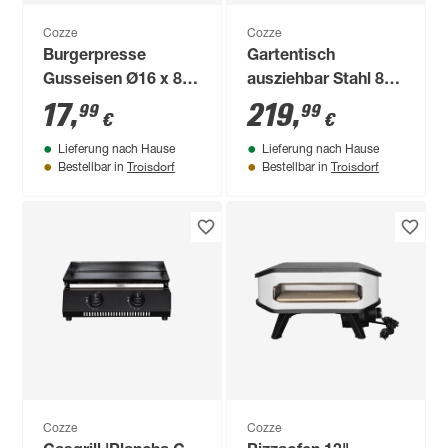
Cozze
Cozze
Burgerpresse
Gartentisch
Gusseisen Ø16 x 8
ausziehbar Stahl 83
cm
x 83 x 63,5/93,5 cm
17
,
219
,
99
99
€
€
Lieferung nach Hause
Lieferung nach Hause
Troisdorf
Troisdorf
Bestellbar in
Bestellbar in
Cozze
Cozze