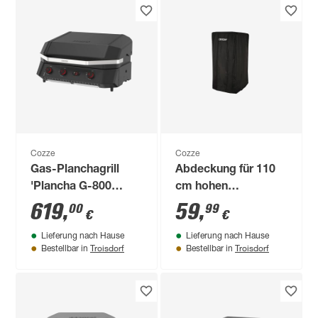
Cozze
Cozze
Gas-Planchagrill
Abdeckung für 110
'Plancha G-800
cm hohen
Combo' 85,5 x 48,6 x
Outdoortisch 75 x
619
,
59
,
00
99
€
€
61 cm
360 x 225 cm
Lieferung nach Hause
Lieferung nach Hause
Troisdorf
Troisdorf
Bestellbar in
Bestellbar in