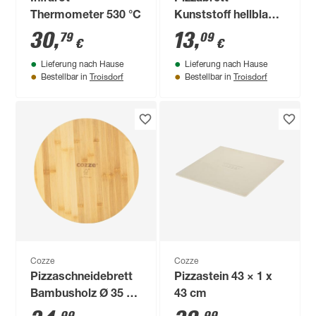
Thermometer 530 °C
Kunststoff hellblau
Ø 35 x 1 cm
30
,
13
,
79
09
€
€
Lieferung nach Hause
Lieferung nach Hause
Troisdorf
Troisdorf
Bestellbar in
Bestellbar in
Cozze
Cozze
Pizzaschneidebrett
Pizzastein 43 × 1 x
Bambusholz Ø 35 x
43 cm
1,2 cm