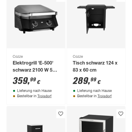
Cozze
Cozze
Elektrogrill 'E-500'
Tisch schwarz 124 x
schwarz 2100 W 58,9
83 x 60 cm
x 37,8 x 39 cm
359
,
289
,
99
99
€
€
Lieferung nach Hause
Lieferung nach Hause
Troisdorf
Troisdorf
Bestellbar in
Bestellbar in