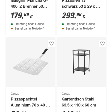
Gasgrill 'Plancha G-
Pizzaofen 13"
400' 2 Brenner 50
schwarz 53 x 29 x 34
mbar
cm
179
,
299
,
99
99
€
€
Lieferung nach Hause
Lieferung nach Hause
Troisdorf
Troisdorf
Bestellbar in
Bestellbar in
Cozze
Cozze
Pizzaspachtel
Gartentisch Stahl
Aluminium 76 x 40 x
63,5 x 110 x 60 cm
35 cm