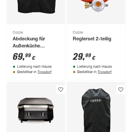
Cozze
Cozze
Abdeckung für
Reglerset 2-teilig
Außenküche
schwarz 520 x 290 x
69
,
29
,
99
99
€
€
100 cm
Lieferung nach Hause
Lieferung nach Hause
Troisdorf
Troisdorf
Bestellbar in
Bestellbar in