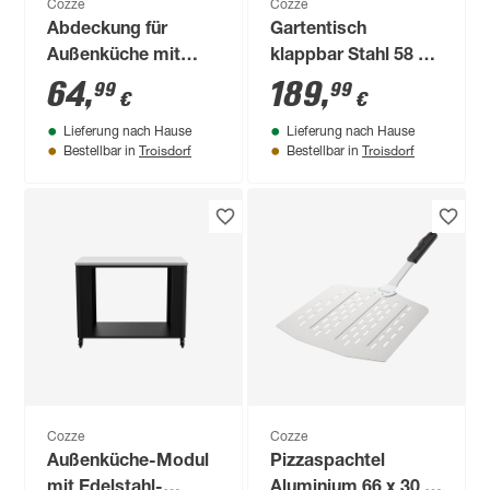
Cozze
Cozze
Abdeckung für
Gartentisch
Außenküche mit
klappbar Stahl 58 x
Spüle 85 x 360 x 225
78 x 83 cm
64
,
189
,
99
99
€
€
cm
Lieferung nach Hause
Lieferung nach Hause
Troisdorf
Troisdorf
Bestellbar in
Bestellbar in
Cozze
Cozze
Außenküche-Modul
Pizzaspachtel
mit Edelstahl-
Aluminium 66 x 30 x