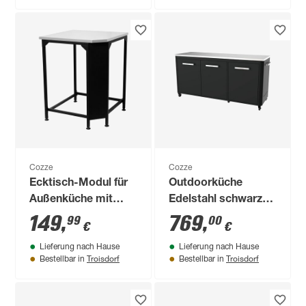
Cozze
Cozze
Ecktisch-Modul für
Outdoorküche
Außenküche mit
Edelstahl schwarz
Edelstahlplatte 70,5
180 x 90 x 67 cm
149
,
769
,
99
00
€
€
x 90 x 70,5 cm
Lieferung nach Hause
Lieferung nach Hause
Troisdorf
Troisdorf
Bestellbar in
Bestellbar in