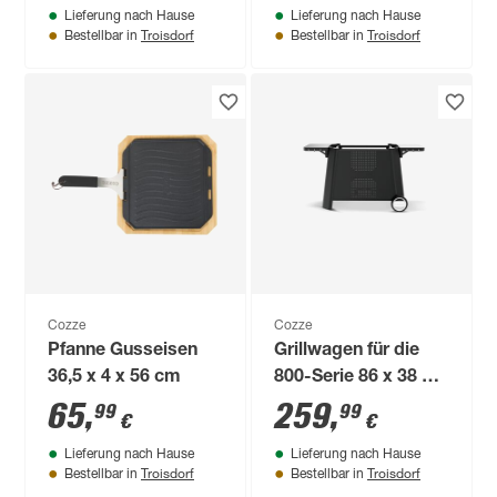
Lieferung nach Hause
Lieferung nach Hause
Troisdorf
Troisdorf
Bestellbar in
Bestellbar in
Cozze
Cozze
Pfanne Gusseisen
Grillwagen für die
36,5 x 4 x 56 cm
800-Serie 86 x 38 x
64,5 cm
65
,
259
,
99
99
€
€
Lieferung nach Hause
Lieferung nach Hause
Troisdorf
Troisdorf
Bestellbar in
Bestellbar in