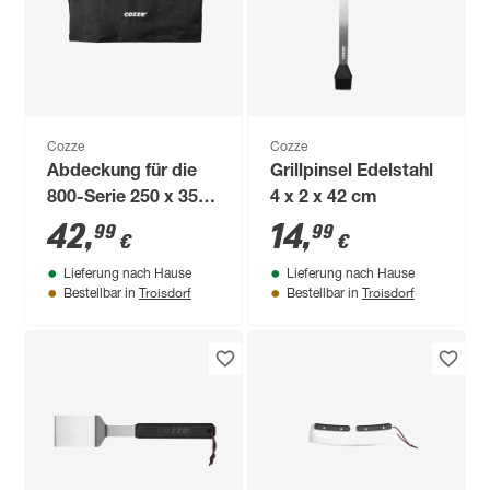
Cozze
Cozze
Abdeckung für die
Grillpinsel Edelstahl
800-Serie 250 x 35 x
4 x 2 x 42 cm
260 cm
42
,
14
,
99
99
€
€
Lieferung nach Hause
Lieferung nach Hause
Troisdorf
Troisdorf
Bestellbar in
Bestellbar in