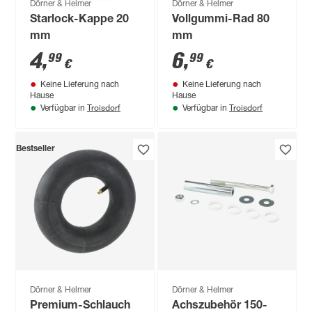
Dörner & Helmer
Dörner & Helmer
Starlock-Kappe 20
Vollgummi-Rad 80
mm
mm
4
,
6
,
99
99
€
€
Keine Lieferung nach
Keine Lieferung nach
Hause
Hause
Troisdorf
Troisdorf
Verfügbar in
Verfügbar in
Bestseller
Dörner & Helmer
Dörner & Helmer
Premium-Schlauch
Achszubehör 150-