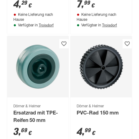
4
,
7
,
29
99
€
€
Keine Lieferung nach
Keine Lieferung nach
Hause
Hause
Troisdorf
Troisdorf
Verfügbar in
Verfügbar in
Dörner & Helmer
Dörner & Helmer
Ersatzrad mit TPE-
PVC-Rad 150 mm
Reifen 50 mm
3
,
4
,
69
99
€
€