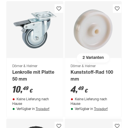
2
Varianten
Dörner & Helmer
Dörner & Helmer
Lenkrolle mit Platte
Kunststoff-Rad 100
50 mm
mm
10
,
4
,
49
49
€
€
Keine Lieferung nach
Keine Lieferung nach
Hause
Hause
Troisdorf
Troisdorf
Verfügbar in
Verfügbar in