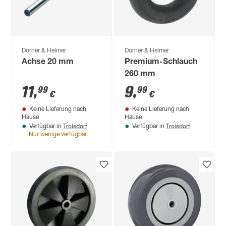
Dörner & Helmer
Dörner & Helmer
Achse 20 mm
Premium-Schlauch
260 mm
11
,
9
,
99
99
€
€
Keine Lieferung nach
Keine Lieferung nach
Hause
Hause
Troisdorf
Troisdorf
Verfügbar in
Verfügbar in
Nur wenige verfügbar