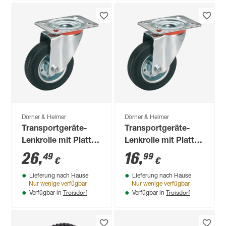
Dörner & Helmer
Dörner & Helmer
Transportgeräte-
Transportgeräte-
Lenkrolle mit Platte
Lenkrolle mit Platte
200 mm
125 mm
26
,
16
,
49
99
€
€
Lieferung nach Hause
Lieferung nach Hause
Nur wenige verfügbar
Nur wenige verfügbar
Troisdorf
Troisdorf
Verfügbar in
Verfügbar in