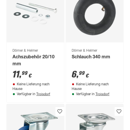
Dörner & Helmer
Dörner & Helmer
Achszubehör 20/10
Schlauch 340 mm
mm
11
,
6
,
99
99
€
€
Keine Lieferung nach
Keine Lieferung nach
Hause
Hause
Troisdorf
Troisdorf
Verfügbar in
Verfügbar in