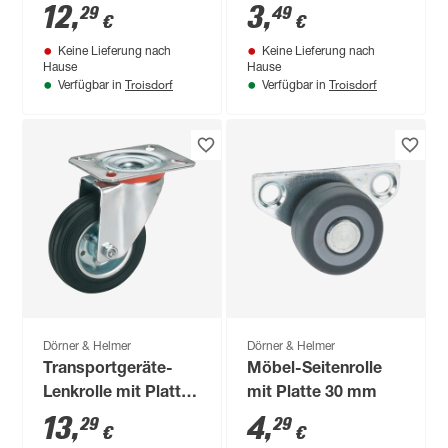
12
,
3
,
29
49
€
€
Keine Lieferung nach
Keine Lieferung nach
Hause
Hause
Troisdorf
Troisdorf
Verfügbar in
Verfügbar in
Dörner & Helmer
Dörner & Helmer
Transportgeräte-
Möbel-Seitenrolle
Lenkrolle mit Platte
mit Platte 30 mm
80 mm
13
,
4
,
29
29
€
€