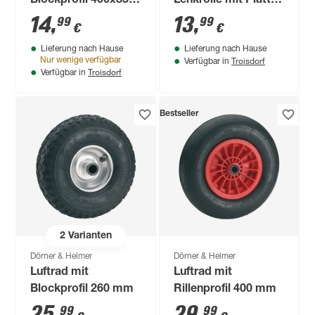
Blockprofil 400x85
Lenkrolle mit Platte
mm
100 mm
14
,
13
,
99
99
€
€
Lieferung nach Hause
Lieferung nach Hause
Troisdorf
Nur wenige verfügbar
Verfügbar in
Troisdorf
Verfügbar in
Bestseller
2
Varianten
Dörner & Helmer
Dörner & Helmer
Luftrad mit
Luftrad mit
Blockprofil 260 mm
Rillenprofil 400 mm
25
,
29
,
99
99