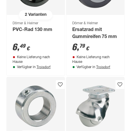
2
Varianten
Dörner & Helmer
Dörner & Helmer
PVC-Rad 130 mm
Ersatzrad mit
Gummireifen 75 mm
6
,
6
,
49
79
€
€
Keine Lieferung nach
Keine Lieferung nach
Hause
Hause
Troisdorf
Troisdorf
Verfügbar in
Verfügbar in