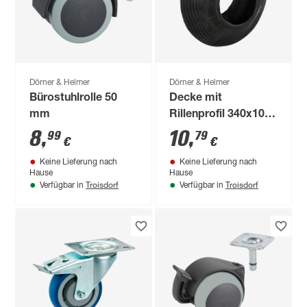
Dörner & Helmer
Dörner & Helmer
Bürostuhlrolle 50
Decke mit
mm
Rillenprofil 340x100
mm
8
,
10
,
99
79
€
€
Keine Lieferung nach
Keine Lieferung nach
Hause
Hause
Troisdorf
Troisdorf
Verfügbar in
Verfügbar in