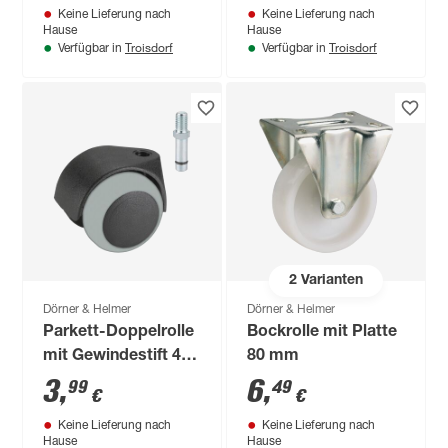
Keine Lieferung nach
Keine Lieferung nach
Hause
Hause
Troisdorf
Troisdorf
Verfügbar in
Verfügbar in
2
Varianten
Dörner & Helmer
Dörner & Helmer
Parkett-Doppelrolle
Bockrolle mit Platte
mit Gewindestift 40
80 mm
mm
3
,
6
,
99
49
€
€
Keine Lieferung nach
Keine Lieferung nach
Hause
Hause