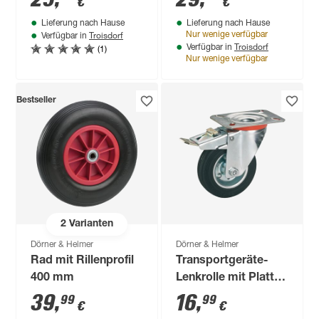
€
€
Lieferung nach Hause
Lieferung nach Hause
Troisdorf
Nur wenige verfügbar
Verfügbar in
Troisdorf
(1)
Verfügbar in
Nur wenige verfügbar
Bestseller
2
Varianten
Dörner & Helmer
Dörner & Helmer
Rad mit Rillenprofil
Transportgeräte-
400 mm
Lenkrolle mit Platte
100 mm
39
,
16
,
99
99
€
€