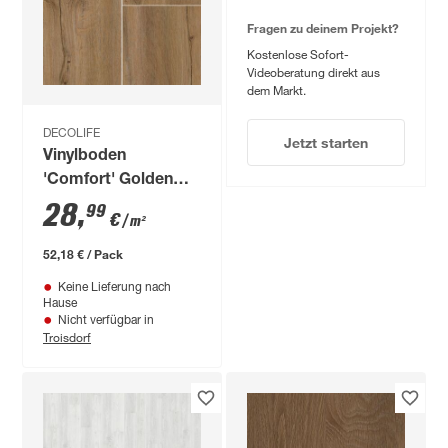
Fragen zu deinem Projekt?
Kostenlose Sofort-
Videoberatung direkt aus
dem Markt.
DECOLIFE
Jetzt starten
Vinylboden
'Comfort' Golden
Rustic Oak braun
28
,
99
€
/ m²
10,5 mm
52,18 € / Pack
Keine Lieferung nach
Hause
Nicht verfügbar in
Troisdorf