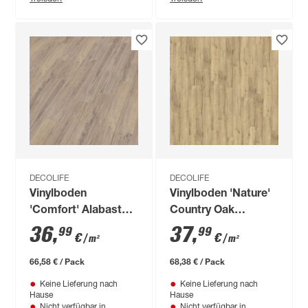
DECOLIFE
DECOLIFE
Vinylboden
Vinylboden 'Nature'
'Comfort' Alabaster
Country Oak
Oak graubraun 10,5
naturbraun 10,5 mm
36
,
37
,
99
99
€
€
/ m²
/ m²
mm
66,58 € / Pack
68,38 € / Pack
Keine Lieferung nach
Keine Lieferung nach
Hause
Hause
Nicht verfügbar in
Nicht verfügbar in