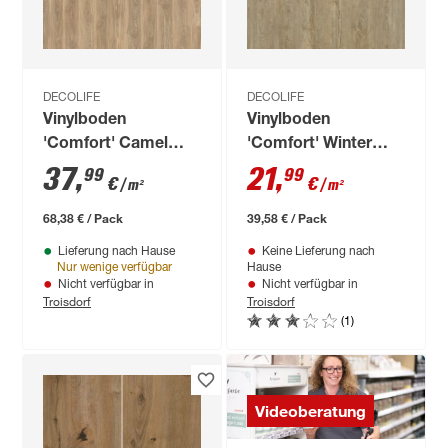
DECOLIFE
DECOLIFE
Vinylboden
Vinylboden
'Comfort' Camel
'Comfort' Winter
Oak whitewashed
Pine braun 10,5 mm
37
,
21
,
99
99
€
€
/ m²
/ m²
hellbraun 10,5 mm
68,38 € / Pack
39,58 € / Pack
Lieferung nach Hause
Keine Lieferung nach
Nur wenige verfügbar
Hause
Nicht verfügbar in
Nicht verfügbar in
Troisdorf
Troisdorf
(1)
Videoberatung