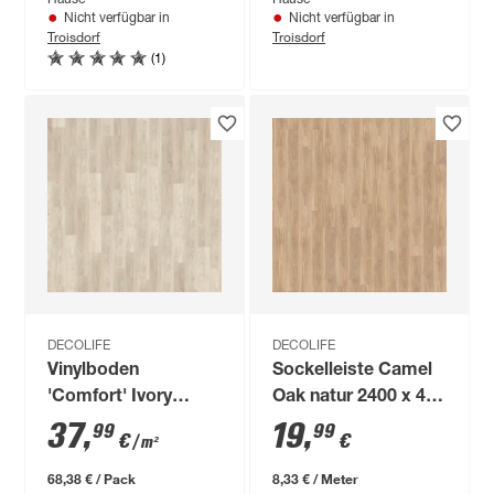
Hause
Hause
Nicht verfügbar in
Nicht verfügbar in
Troisdorf
Troisdorf
(1)
DECOLIFE
DECOLIFE
Vinylboden
Sockelleiste Camel
'Comfort' Ivory
Oak natur 2400 x 40
Washed Oak
x 15 mm
37
,
19
,
99
99
€
€
/ m²
hellgrau 10,5 mm
68,38 € / Pack
8,33 € / Meter