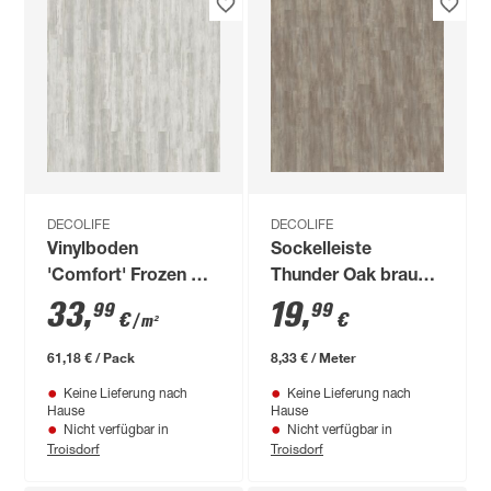
DECOLIFE
DECOLIFE
Vinylboden
Sockelleiste
'Comfort' Frozen Old
Thunder Oak braun
Larch grau 10,5 mm
2400 x 40 x 15 mm
33
,
19
,
99
99
€
€
/ m²
61,18 € / Pack
8,33 € / Meter
Keine Lieferung nach
Keine Lieferung nach
Hause
Hause
Nicht verfügbar in
Nicht verfügbar in
Troisdorf
Troisdorf