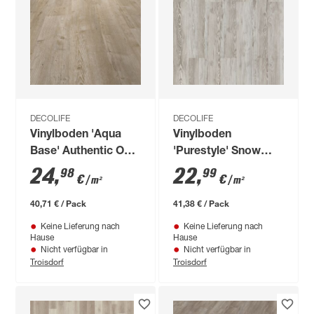
DECOLIFE
DECOLIFE
Vinylboden 'Aqua
Vinylboden
Base' Authentic Oak
'Purestyle' Snow
Light eichefarben
Rustic Pine grau
24
,
22
,
98
99
€
€
/ m²
/ m²
hell 5,2 mm
10,5 mm
40,71 € / Pack
41,38 € / Pack
Keine Lieferung nach
Keine Lieferung nach
Hause
Hause
Nicht verfügbar in
Nicht verfügbar in
Troisdorf
Troisdorf