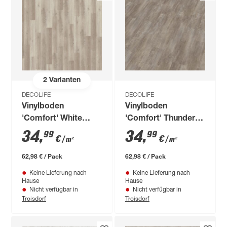
2
Varianten
DECOLIFE
DECOLIFE
Vinylboden
Vinylboden
'Comfort' White
'Comfort' Thunder
Washed Oak
Oak Cliff grau 10,5
34
,
34
,
99
99
€
€
/ m²
/ m²
hellbraun 10,5 mm
mm
62,98 € / Pack
62,98 € / Pack
Keine Lieferung nach
Keine Lieferung nach
Hause
Hause
Nicht verfügbar in
Nicht verfügbar in
Troisdorf
Troisdorf