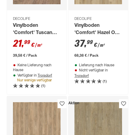
DECOLIFE
DECOLIFE
Vinylboden
Vinylboden
'Comfort' Tuscan
'Comfort' Hazel Oak
Pine graubraun 10,5
hellbraun 15 mm
21
,
37
,
99
99
€
€
/ m²
/ m²
mm
39,58 € / Pack
68,38 € / Pack
Keine Lieferung nach
Lieferung nach Hause
Hause
Nicht verfügbar in
Troisdorf
Troisdorf
Verfügbar in
Nur wenige verfügbar
(1)
(1)
Aktion