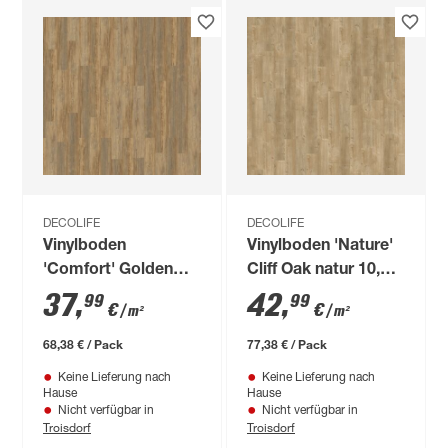
DECOLIFE
DECOLIFE
Vinylboden
Vinylboden 'Nature'
'Comfort' Golden
Cliff Oak natur 10,5
Old Larch braun 10,5
mm
37
,
42
,
99
99
€
€
/ m²
/ m²
mm
68,38 € / Pack
77,38 € / Pack
Keine Lieferung nach
Keine Lieferung nach
Hause
Hause
Nicht verfügbar in
Nicht verfügbar in
Troisdorf
Troisdorf