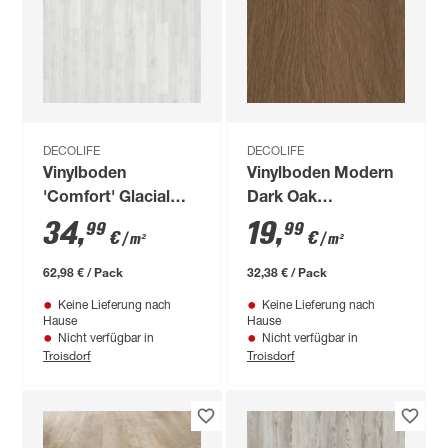
DECOLIFE
DECOLIFE
Vinylboden
Vinylboden Modern
'Comfort' Glacial
Dark Oak
Oak weiß 10,5 mm
dunkelbraun 5,2 mm
34
,
19
,
99
99
€
€
/ m²
/ m²
62,98 € / Pack
32,38 € / Pack
Keine Lieferung nach
Keine Lieferung nach
Hause
Hause
Nicht verfügbar in
Nicht verfügbar in
Troisdorf
Troisdorf