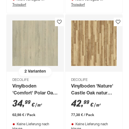
Troisdorf
Troisdorf
2
Varianten
DECOLIFE
DECOLIFE
Vinylboden
Vinylboden 'Nature'
'Comfort' Polar Oak
Castle Oak natur
beige, grau 10,5 mm
10,5 mm
34
,
42
,
99
99
€
€
/ m²
/ m²
62,98 € / Pack
77,38 € / Pack
Keine Lieferung nach
Keine Lieferung nach