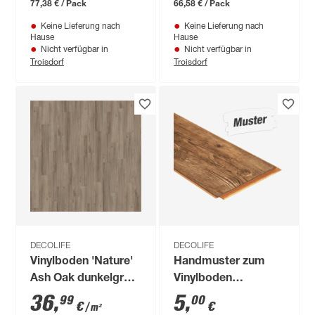
77,38 € / Pack
66,58 € / Pack
Keine Lieferung nach
Keine Lieferung nach
Hause
Hause
Nicht verfügbar in
Nicht verfügbar in
Troisdorf
Troisdorf
DECOLIFE
DECOLIFE
Vinylboden 'Nature'
Handmuster zum
Ash Oak dunkelgrau
Vinylboden
10,5 mm
'Comfort' Tuscan
36
,
5
,
99
00
€
€
/ m²
Pine graubraun 10,5