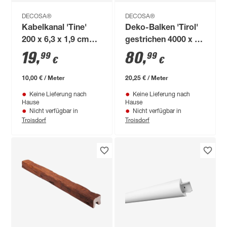
DECOSA®
DECOSA®
Kabelkanal 'Tine'
Deko-Balken 'Tirol'
200 x 6,3 x 1,9 cm
gestrichen 4000 x 90
weiß
x 60 mm
19
,
80
,
99
99
€
€
10,00 € / Meter
20,25 € / Meter
Keine Lieferung nach
Keine Lieferung nach
Hause
Hause
Nicht verfügbar in
Nicht verfügbar in
Troisdorf
Troisdorf