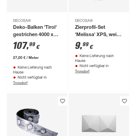
DECOSA®
DECOSA®
Deko-Balken 'Tirol'
Zierprofil-Set
gestrichen 4000 x
'Melissa' XPS, weiß,
120 x 120 mm
45 x 2,5 x 1,3 cm, 4-
107
,
9
,
99
99
€
€
teilig
Keine Lieferung nach
27,00 € / Meter
Hause
Nicht verfügbar in
Keine Lieferung nach
Troisdorf
Hause
Nicht verfügbar in
Troisdorf