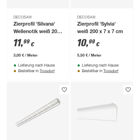
DECOSA®
DECOSA®
Zierprofil 'Silvana'
Zierprofil 'Sylvia'
Wellenotik weiß 200
weiß 200 x 7 x 7 cm
x 4 x 5 cm
11
,
10
,
99
99
€
€
3,00 € / Meter
5,50 € / Meter
Lieferung nach Hause
Lieferung nach Hause
Troisdorf
Troisdorf
Bestellbar in
Bestellbar in