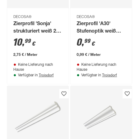
DECOSA®
DECOSA®
Zierprofil 'Sonja'
Zierprofil 'A30'
strukturiert weiß 200
Stufenoptik weiß
x 5 x 5 cm 2 Stück
100 x 2 x 3 cm
10
,
0
,
99
99
€
€
2,75 € / Meter
0,99 € / Meter
Keine Lieferung nach
Keine Lieferung nach
Hause
Hause
Troisdorf
Troisdorf
Verfügbar in
Verfügbar in