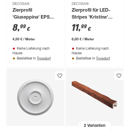
DECOSA®
DECOSA®
Zierprofil
Zierprofil für LED-
'Giuseppina' EPS
Stripes 'Kristine'
weiß 200 x 8,5 x 5,5
EPS weiß 200 x 6,5
8
,
11
,
99
99
€
€
cm
cm
4,50 € / Meter
6,00 € / Meter
Keine Lieferung nach
Keine Lieferung nach
Hause
Hause
Troisdorf
Troisdorf
Bestellbar in
Bestellbar in
2
Varianten