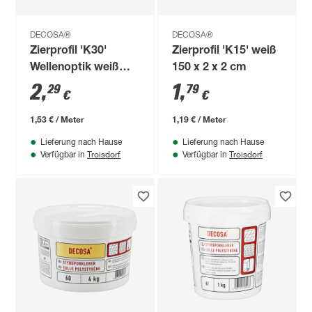
DECOSA®
DECOSA®
Zierprofil 'K30'
Zierprofil 'K15' weiß
Wellenoptik weiß
150 x 2 x 2 cm
150 x 2 x 3 cm
2
,
1
,
29
79
€
€
1,53 € / Meter
1,19 € / Meter
Lieferung nach Hause
Lieferung nach Hause
Troisdorf
Troisdorf
Verfügbar in
Verfügbar in