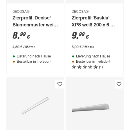
DECOSA®
DECOSA®
Zierprofil 'Denise'
Zierprofil 'Saskia'
Blumenmuster weiß
XPS weiß 200 x 6 x 1
200 x 3,1 x 3,1 cm
cm
8
,
9
,
99
99
€
€
4,50 € / Meter
5,00 € / Meter
Lieferung nach Hause
Lieferung nach Hause
Troisdorf
Troisdorf
Bestellbar in
Bestellbar in
(1)