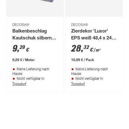
DECOSA®
DECOSA®
Balkenbeschlag
Zierdekor 'Luxor'
Kautschuk silbern
EPS weiß 48,4 x 24,2
100 x 4 x 0,2 cm
x 0,1 cm
9
,
28
,
29
32
€
€
/ m²
9,29 € / Meter
16,99 € / Pack
Keine Lieferung nach
Keine Lieferung nach
Hause
Hause
Nicht verfügbar in
Nicht verfügbar in
Troisdorf
Troisdorf