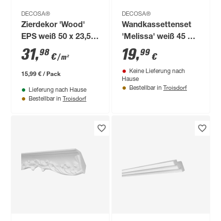
DECOSA®
DECOSA®
Zierdekor 'Wood'
Wandkassettenset
EPS weiß 50 x 23,5 x
'Melissa' weiß 45 x
0,1 cm
45 cm
31
,
19
,
98
99
€
€
/ m²
Keine Lieferung nach
15,99 € / Pack
Hause
Troisdorf
Bestellbar in
Lieferung nach Hause
Troisdorf
Bestellbar in