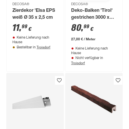
DECOSA®
DECOSA®
Zierdekor 'Elsa EPS
Deko-Balken 'Tirol'
weiß Ø 35 x 2,5 cm
gestrichen 3000 x
120 x 120 mm
11
,
80
,
99
99
€
€
Keine Lieferung nach
27,00 € / Meter
Hause
Troisdorf
Bestellbar in
Keine Lieferung nach
Hause
Nicht verfügbar in
Troisdorf