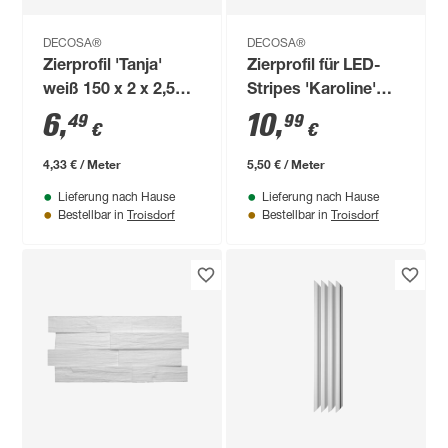
DECOSA®
DECOSA®
Zierprofil 'Tanja'
Zierprofil für LED-
weiß 150 x 2 x 2,5
Stripes 'Karoline'
cm 4 Stück
EPS weiß 200 x 6,5
6
,
10
,
49
99
€
€
cm
4,33 € / Meter
5,50 € / Meter
Lieferung nach Hause
Lieferung nach Hause
Troisdorf
Troisdorf
Bestellbar in
Bestellbar in