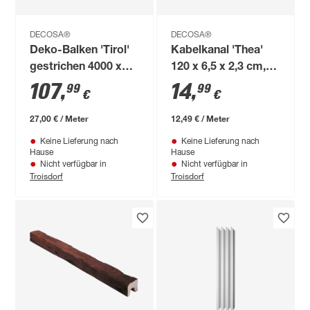
DECOSA®
DECOSA®
Deko-Balken 'Tirol'
Kabelkanal 'Thea'
gestrichen 4000 x
120 x 6,5 x 2,3 cm,
120 x 120 mm
weiß
107
,
14
,
99
99
€
€
27,00 € / Meter
12,49 € / Meter
Keine Lieferung nach
Keine Lieferung nach
Hause
Hause
Nicht verfügbar in
Nicht verfügbar in
Troisdorf
Troisdorf