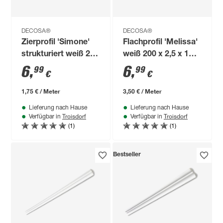
DECOSA®
DECOSA®
Zierprofil 'Simone'
Flachprofil 'Melissa'
strukturiert weiß 200
weiß 200 x 2,5 x 1
x 3 x 3 cm 2 Stück
cm
6
,
6
,
99
99
€
€
1,75 € / Meter
3,50 € / Meter
Lieferung nach Hause
Lieferung nach Hause
Troisdorf
Troisdorf
Verfügbar in
Verfügbar in
(1)
(1)
Bestseller