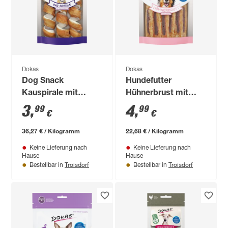
Dokas
Dokas
Dog Snack
Hundefutter
Kauspirale mit
Hühnerbrust mit
Hühnerbrustfilet 110
Leber 220 g
3
,
4
,
99
99
€
€
g
36,27 € / Kilogramm
22,68 € / Kilogramm
Keine Lieferung nach
Keine Lieferung nach
Hause
Hause
Troisdorf
Troisdorf
Bestellbar in
Bestellbar in