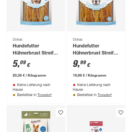
Dokas
Dokas
Hundefutter
Hundefutter
Hühnerbrust Streifen
Hühnerbrust Streifen
250 g
500 g
5
,
9
,
09
99
€
€
20,36 € / Kilogramm
19,98 € / Kilogramm
Keine Lieferung nach
Keine Lieferung nach
Hause
Hause
Troisdorf
Troisdorf
Bestellbar in
Bestellbar in