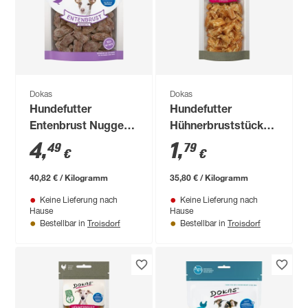
Dokas
Dokas
Hundefutter
Hundefutter
Entenbrust Nuggets
Hühnerbruststücke
110 g
50 g
4
,
1
,
49
79
€
€
40,82 € / Kilogramm
35,80 € / Kilogramm
Keine Lieferung nach
Keine Lieferung nach
Hause
Hause
Troisdorf
Troisdorf
Bestellbar in
Bestellbar in