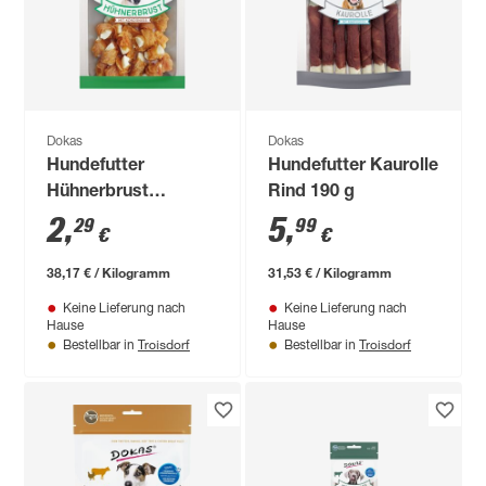
Dokas
Dokas
Hundefutter
Hundefutter Kaurolle
Hühnerbrust
Rind 190 g
Kokosnuss 60 g
2
,
5
,
29
99
€
€
38,17 € / Kilogramm
31,53 € / Kilogramm
Keine Lieferung nach
Keine Lieferung nach
Hause
Hause
Troisdorf
Troisdorf
Bestellbar in
Bestellbar in