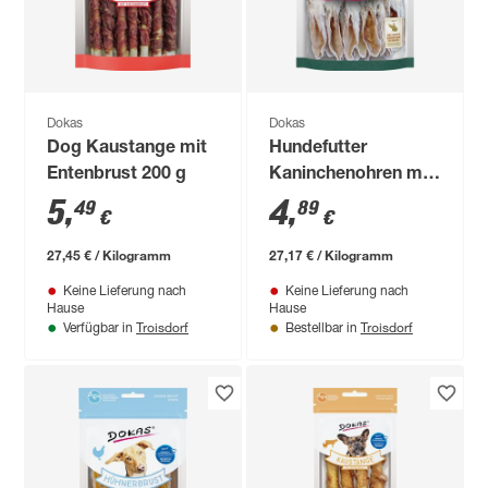
Dokas
Dokas
Dog Kaustange mit
Hundefutter
Entenbrust 200 g
Kaninchenohren mit
Fell 180 g
5
,
4
,
49
89
€
€
27,45 € / Kilogramm
27,17 € / Kilogramm
Keine Lieferung nach
Keine Lieferung nach
Hause
Hause
Troisdorf
Troisdorf
Verfügbar in
Bestellbar in