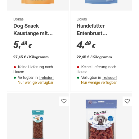
Dokas
Dokas
Dog Snack
Hundefutter
Kaustange mit
Entenbrust
Hühnerbrustfilet 200
Stückchen 200 g
5
,
4
,
49
49
€
€
g
27,45 € / Kilogramm
22,45 € / Kilogramm
Keine Lieferung nach
Keine Lieferung nach
Hause
Hause
Troisdorf
Troisdorf
Verfügbar in
Verfügbar in
Nur wenige verfügbar
Nur wenige verfügbar