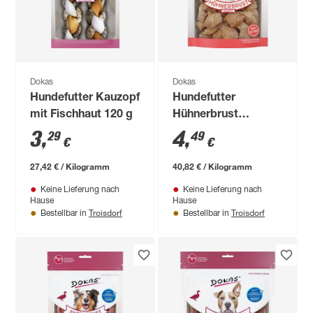
Dokas
Dokas
Hundefutter Kauzopf
Hundefutter
mit Fischhaut 120 g
Hühnerbrust
Nuggets 110 g
3
,
4
,
29
49
€
€
27,42 € / Kilogramm
40,82 € / Kilogramm
Keine Lieferung nach
Keine Lieferung nach
Hause
Hause
Troisdorf
Troisdorf
Bestellbar in
Bestellbar in