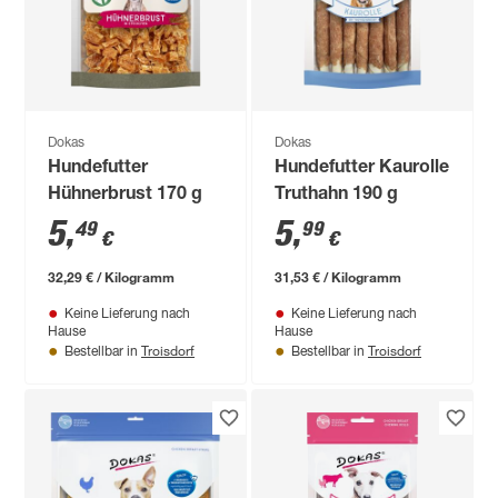
Dokas
Dokas
Hundefutter
Hundefutter Kaurolle
Hühnerbrust 170 g
Truthahn 190 g
5
,
5
,
49
99
€
€
32,29 € / Kilogramm
31,53 € / Kilogramm
Keine Lieferung nach
Keine Lieferung nach
Hause
Hause
Troisdorf
Troisdorf
Bestellbar in
Bestellbar in