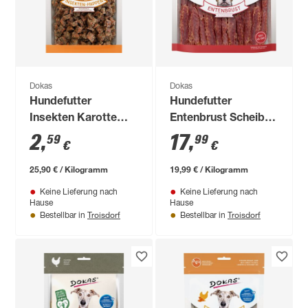
Dokas
Dokas
Hundefutter
Hundefutter
Insekten Karotte
Entenbrust Scheiben
100 g
900 g
2
,
17
,
59
99
€
€
25,90 € / Kilogramm
19,99 € / Kilogramm
Keine Lieferung nach
Keine Lieferung nach
Hause
Hause
Troisdorf
Troisdorf
Bestellbar in
Bestellbar in