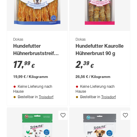
Dokas
Dokas
Hundefutter
Hundefutter Kaurolle
Hühnerbruststreifen
Hühnerbrust 90 g
900 g
17
,
2
,
99
39
€
€
19,99 € / Kilogramm
26,56 € / Kilogramm
Keine Lieferung nach
Keine Lieferung nach
Hause
Hause
Troisdorf
Troisdorf
Bestellbar in
Bestellbar in