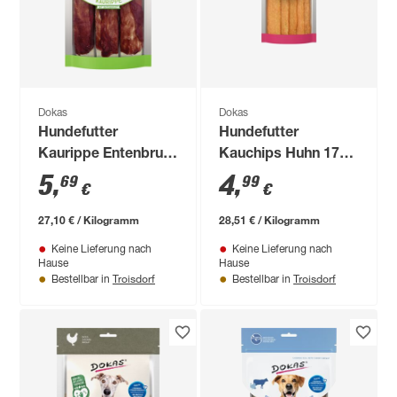
Dokas
Dokas
Hundefutter
Hundefutter
Kaurippe Entenbrust
Kauchips Huhn 175
210 g
g
5
,
4
,
69
99
€
€
27,10 € / Kilogramm
28,51 € / Kilogramm
Keine Lieferung nach
Keine Lieferung nach
Hause
Hause
Troisdorf
Troisdorf
Bestellbar in
Bestellbar in