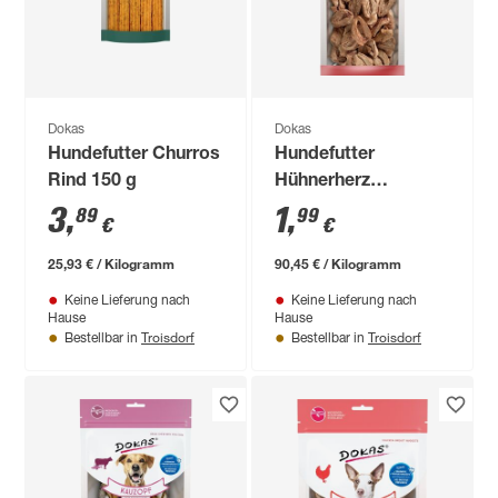
Dokas
Dokas
Hundefutter Churros
Hundefutter
Rind 150 g
Hühnerherz
gefriergetrocknet 22
3
,
1
,
89
99
€
€
g
25,93 € / Kilogramm
90,45 € / Kilogramm
Keine Lieferung nach
Keine Lieferung nach
Hause
Hause
Troisdorf
Troisdorf
Bestellbar in
Bestellbar in