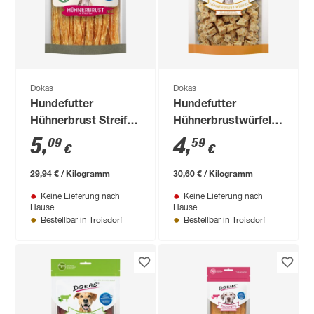
Dokas
Dokas
Hundefutter
Hundefutter
Hühnerbrust Streifen
Hühnerbrustwürfel
170 g
150 g
5
,
4
,
09
59
€
€
29,94 € / Kilogramm
30,60 € / Kilogramm
Keine Lieferung nach
Keine Lieferung nach
Hause
Hause
Troisdorf
Troisdorf
Bestellbar in
Bestellbar in