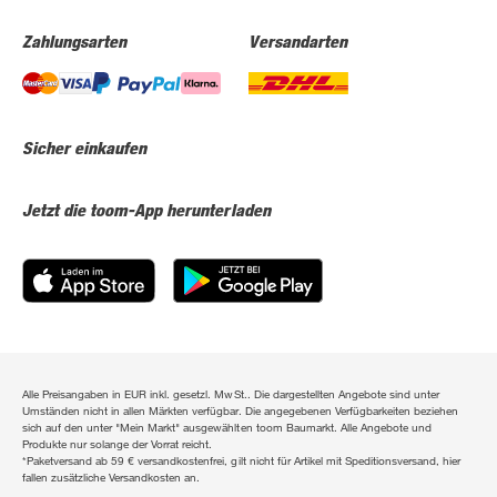
Zahlungsarten
Versandarten
Sicher einkaufen
Jetzt die toom-App herunterladen
Alle Preisangaben in EUR inkl. gesetzl. MwSt.. Die dargestellten Angebote sind unter
Umständen nicht in allen Märkten verfügbar. Die angegebenen Verfügbarkeiten beziehen
sich auf den unter "Mein Markt" ausgewählten toom Baumarkt. Alle Angebote und
Produkte nur solange der Vorrat reicht.
*Paketversand ab 59 € versandkostenfrei, gilt nicht für Artikel mit Speditionsversand, hier
fallen zusätzliche Versandkosten an.