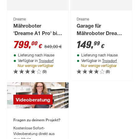
Dreame
Dreame
Mähroboter
Garage für
'Dreame A1 Pro' bis
Mähroboter Dreame
2000 m²
A1/ A1 Pro/ A2
799
,
149
,
00
99
€
€
849,00 €
Lieferung nach Hause
Lieferung nach Hause
Troisdorf
Troisdorf
Verfügbar in
Verfügbar in
Nur wenige verfügbar
Nur wenige verfügbar
(9)
(8)
Videoberatung
Fragen zu deinem Projekt?
Kostenlose Sofort-
Videoberatung direkt aus
dem Markt.