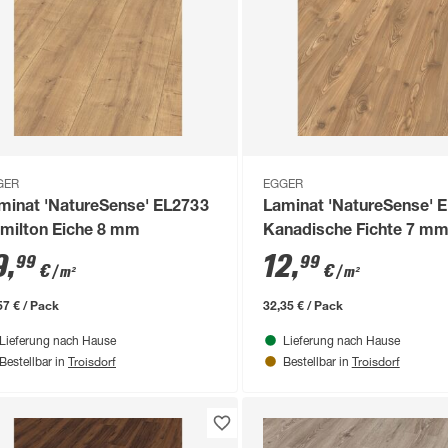
GER
EGGER
minat 'NatureSense' EL2733
Laminat 'NatureSense' 
milton Eiche 8 mm
Kanadische Fichte 7 m
9
,
12
,
99
99
€
€
/ m²
/ m²
57 € / Pack
32,35 € / Pack
Lieferung nach Hause
Lieferung nach Hause
Troisdorf
Troisdorf
Bestellbar in
Bestellbar in