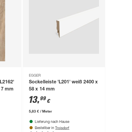
EGGER
L2162'
Sockelleiste 'L201' weiß 2400 x
n 7 mm
58 x 14 mm
13
,
99
€
5,83 € / Meter
Lieferung nach Hause
Troisdorf
Bestellbar in