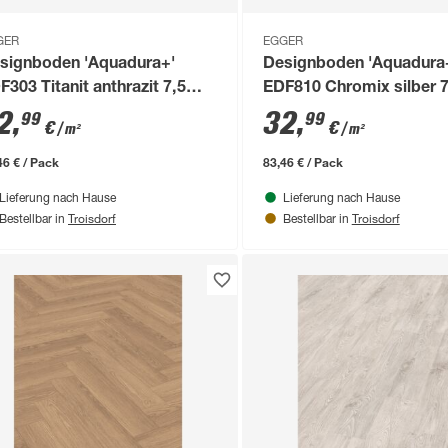
GER
EGGER
signboden 'Aquadura+'
Designboden 'Aquadura
F303 Titanit anthrazit 7,5
EDF810 Chromix silber 
m
2
,
32
,
99
99
€
€
/ m²
/ m²
46 € / Pack
83,46 € / Pack
Lieferung nach Hause
Lieferung nach Hause
Troisdorf
Troisdorf
Bestellbar in
Bestellbar in