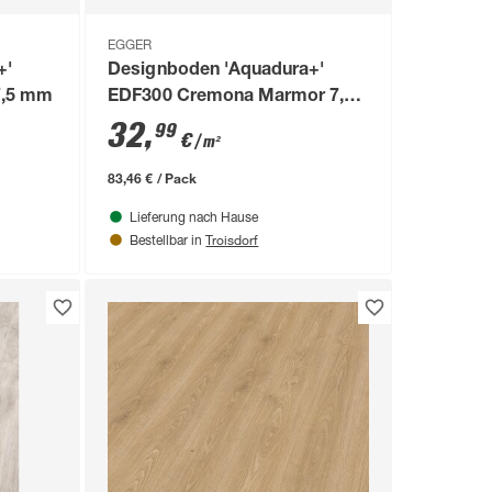
EGGER
+'
Designboden 'Aquadura+'
7,5 mm
EDF300 Cremona Marmor 7,5
mm
32
,
99
€
/ m²
83,46 € / Pack
Lieferung nach Hause
Troisdorf
Bestellbar in