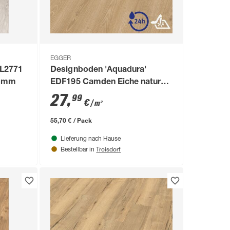
EGGER
EL2771
Designboden 'Aquadura'
8 mm
EDF195 Camden Eiche natur
7,5 mm
27
,
99
€
/ m²
55,70 € / Pack
Lieferung nach Hause
Troisdorf
Bestellbar in