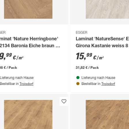
GER
EGGER
minat 'Nature Herringbone'
Laminat 'NatureSense' 
2134 Baronia Eiche braun 8
Girona Kastanie weiss 
m
9
,
15
,
99
99
€
€
/ m²
/ m²
08 € / Pack
31,82 € / Pack
Lieferung nach Hause
Lieferung nach Hause
Troisdorf
Troisdorf
Bestellbar in
Bestellbar in