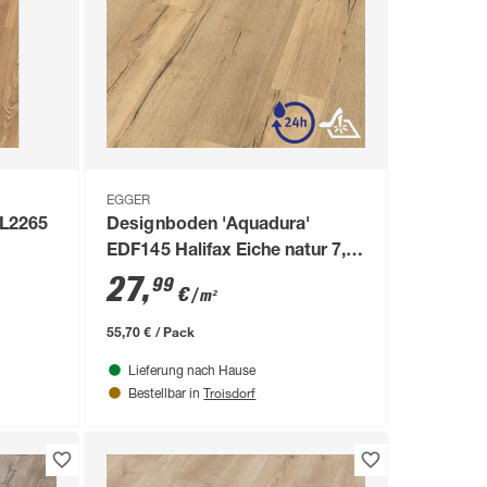
EGGER
EL2265
Designboden 'Aquadura'
m
EDF145 Halifax Eiche natur 7,5
mm
27
,
99
€
/ m²
55,70 € / Pack
Lieferung nach Hause
Troisdorf
Bestellbar in