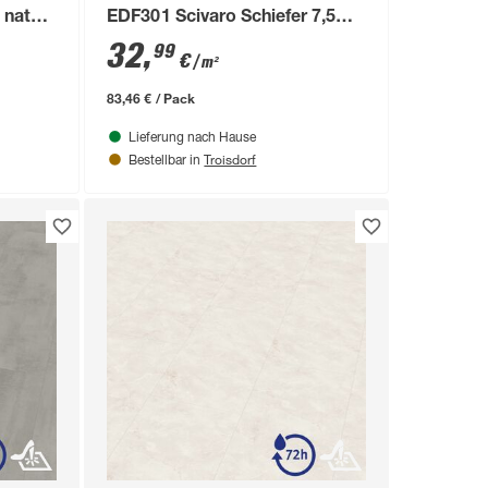
 natur
EDF301 Scivaro Schiefer 7,5
mm
32
,
99
€
/ m²
83,46 € / Pack
Lieferung nach Hause
Troisdorf
Bestellbar in