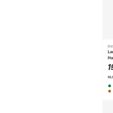
Busch-Jäger
(135)
Buschbeck
(122)
BÜMAG eG
(169)
Campingaz
(55)
Cartrend
(204)
Castrol
(77)
EG
La
CFH
(63)
Ha
Chris Bergen
(172)
1
Classen
(1893)
50,
Climaqua
(61)
Clou
(202)
Compo
(231)
Conmetall
(92)