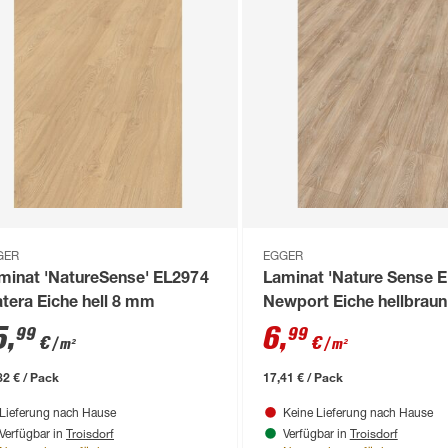
GER
EGGER
minat 'NatureSense' EL2974
Laminat 'Nature Sense E
tera Eiche hell 8 mm
Newport Eiche hellbrau
5
,
6
,
99
99
€
€
/ m²
/ m²
82 € / Pack
17,41 € / Pack
Lieferung nach Hause
Keine Lieferung nach Hause
Troisdorf
Troisdorf
Verfügbar in
Verfügbar in