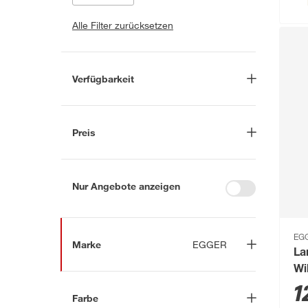
Alle Filter zurücksetzen
Verfügbarkeit
Lieferung nach Hause
(397)
In Troisdorf verfügbar
(2)
Preis
Auf Wunsch in Troisdorf
bestellbar
(404)
-
€
Anderen Markt auswählen
Nur Angebote anzeigen
EG
Marke
EGGER
La
Wi
Nach
1
Farbe
Marke suchen