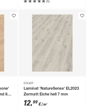
(1)
EGGER
bone'
Laminat 'NatureSense' EL2023
nd 8
Zermatt Eiche hell 7 mm
12
,
99
€
/ m²