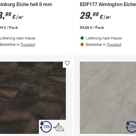
inburg Eiche hell 8 mm
EDF177 Almington Eiche
7,5 mm
8
,
29
,
99
99
€
€
/ m²
/ m²
04 € / Pack
59,68 € / Pack
Lieferung nach Hause
Lieferung nach Hause
Troisdorf
Troisdorf
Bestellbar in
Bestellbar in