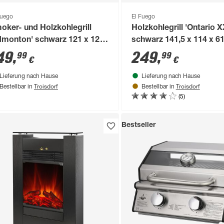
Fuego
El Fuego
oker- und Holzkohlegrill
Holzkohlegrill 'Ontario X
dmonton' schwarz 121 x 124
schwarz 141,5 x 114 x 6
66 cm
49
,
249
,
99
99
€
€
Lieferung nach Hause
Lieferung nach Hause
Troisdorf
Troisdorf
Bestellbar in
Bestellbar in
(5)
Bestseller