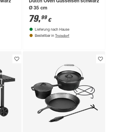
hwarz
Dutch Oven Gusseisen schwarz
Ø 35 cm
79
,
99
€
Lieferung nach Hause
Troisdorf
Bestellbar in