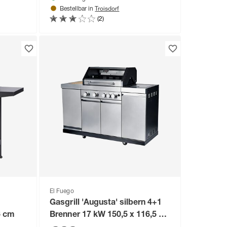
Troisdorf
Bestellbar in
(2)
El Fuego
Gasgrill 'Augusta' silbern 4+1
6 cm
Brenner 17 kW 150,5 x 116,5 x