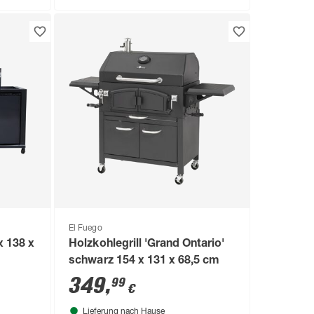
El Fuego
x 138 x
Holzkohlegrill 'Grand Ontario'
schwarz 154 x 131 x 68,5 cm
349
,
99
€
Lieferung nach Hause