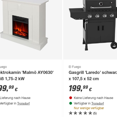
Fuego
El Fuego
ektrokamin 'Malmö AY0630'
Gasgrill 'Laredo' schwar
iß 1,75-2 kW
x 107,5 x 52 cm
99
,
199
,
99
99
€
€
Lieferung nach Hause
Keine Lieferung nach Hause
Troisdorf
Troisdorf
Verfügbar in
Verfügbar in
Nur wenige verfügbar
(5)