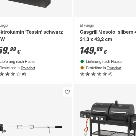
Fuego
El Fuego
ektrokamin 'Tessin' schwarz
Gasgrill 'Jesolo' silbern 
kW
31,3 x 43,2 cm
59
,
149
,
99
99
€
€
Lieferung nach Hause
Lieferung nach Hause
Troisdorf
Troisdorf
Bestellbar in
Bestellbar in
(6)
(5)