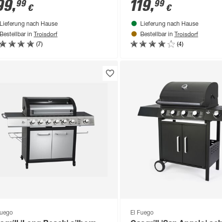
99
,
119
,
99
99
€
€
Lieferung nach Hause
Lieferung nach Hause
Troisdorf
Troisdorf
Bestellbar in
Bestellbar in
(7)
(4)
Fuego
El Fuego