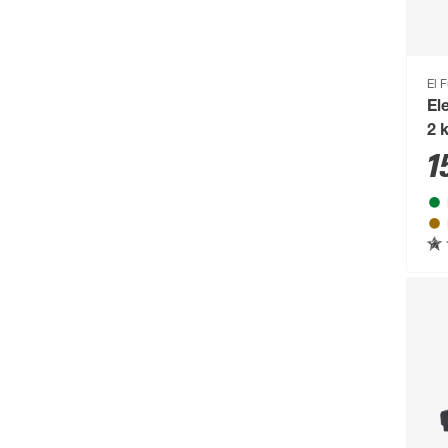
Compo
(231)
Conmetall
(92)
Connex
(211)
El 
El
Cornat
(1131)
2 
Cozze
(80)
1
CrownFlame
(61)
Curver
(123)
d-c-fix
(267)
d-c-table
(59)
Dennerle
(64)
deutsche zauntechnik
(662)
Diephaus
(724)
Dobar
(75)