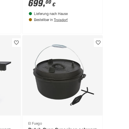
58 cm
699
,
00
€
Lieferung nach Hause
Troisdorf
Bestellbar in
El Fuego