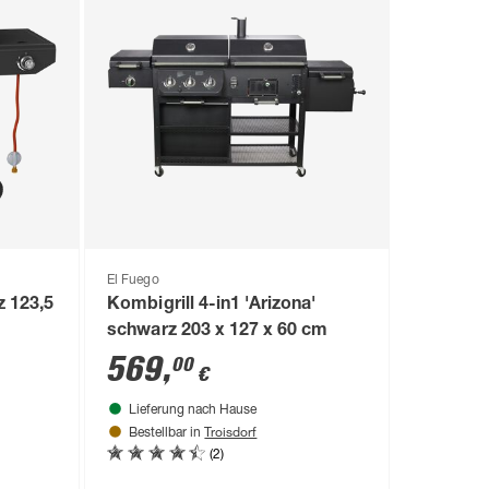
El Fuego
z 123,5
Kombigrill 4-in1 'Arizona'
schwarz 203 x 127 x 60 cm
569
,
00
€
Lieferung nach Hause
Troisdorf
Bestellbar in
(2)