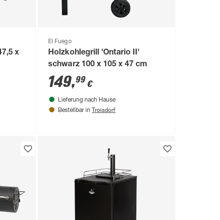
El Fuego
47,5 x
Holzkohlegrill 'Ontario II'
schwarz 100 x 105 x 47 cm
149
,
99
€
Lieferung nach Hause
Troisdorf
Bestellbar in