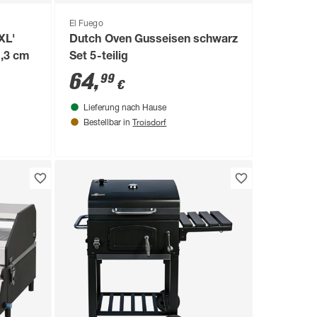
El Fuego
XL'
Dutch Oven Gusseisen schwarz
1,3 cm
Set 5-teilig
64
,
99
€
Lieferung nach Hause
Troisdorf
Bestellbar in