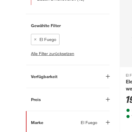
Gewählte Filter
El Fuego
Alle Filter zurücksetzen
El 
Verfügbarkeit
El
Lieferung nach Hause
(48)
we
1
In Troisdorf verfügbar
(2)
Preis
Auf Wunsch in Troisdorf
bestellbar
(51)
-
€
Anderen Markt auswählen
Marke
El Fuego