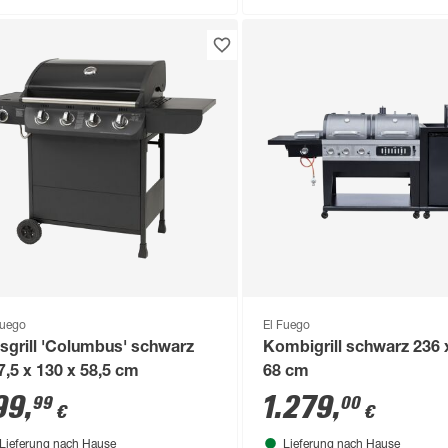
Fuego
El Fuego
sgrill 'Columbus' schwarz
Kombigrill schwarz 236 
7,5 x 130 x 58,5 cm
68 cm
99
,
1.279
,
99
00
€
€
Lieferung nach Hause
Lieferung nach Hause