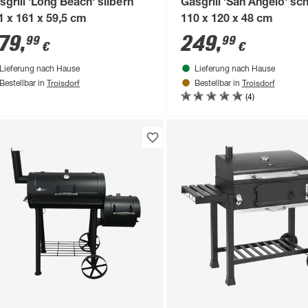
sgrill 'Long Beach' silbern
Gasgrill 'San Angelo' sc
1 x 161 x 59,5 cm
110 x 120 x 48 cm
79
,
249
,
99
99
€
€
Lieferung nach Hause
Lieferung nach Hause
Troisdorf
Troisdorf
Bestellbar in
Bestellbar in
(4)