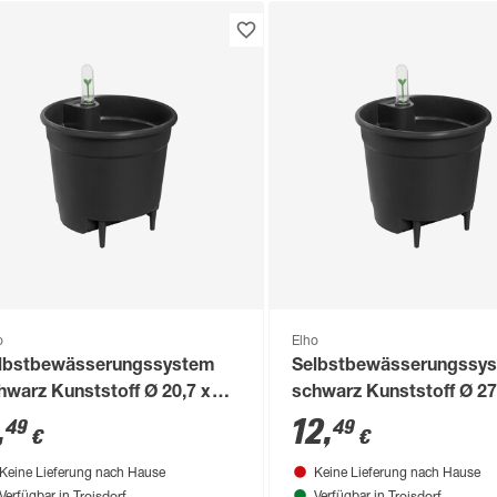
o
Elho
lbstbewässerungssystem
Selbstbewässerungssy
hwarz Kunststoff Ø 20,7 x
schwarz Kunststoff Ø 27
,5 cm
25,5 cm
,
12
,
49
49
€
€
Keine Lieferung nach Hause
Keine Lieferung nach Hause
Troisdorf
Troisdorf