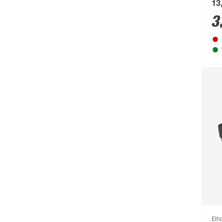
13
Busch-Jäger
(135)
3
Buschbeck
(122)
BÜMAG eG
(169)
Campingaz
(55)
Cartrend
(204)
Castrol
(77)
CFH
(63)
Chris Bergen
(172)
Classen
(1893)
Climaqua
(61)
Clou
(202)
Compo
(231)
Elh