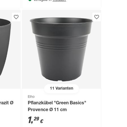
Verfügbar in
11
Varianten
Elho
razit Ø
Pflanzkübel "Green Basics"
Provence Ø 11 cm
1
,
29
€