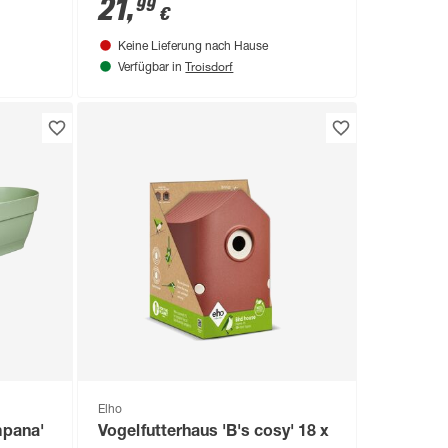
21
,
99
€
Keine Lieferung nach Hause
Troisdorf
Verfügbar in
Elho
mpana'
Vogelfutterhaus 'B's cosy' 18 x