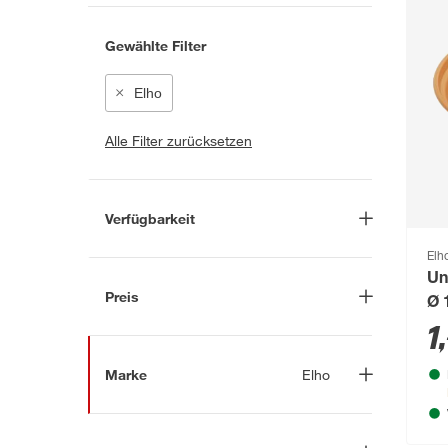
Gewählte Filter
Elho
Alle Filter zurücksetzen
Verfügbarkeit
Lieferung nach Hause
(3)
Elh
Un
In Troisdorf verfügbar
(43)
Preis
Ø 
Auf Wunsch in Troisdorf
1
,
bestellbar
(66)
-
€
Anderen Markt auswählen
Marke
Elho
Nach