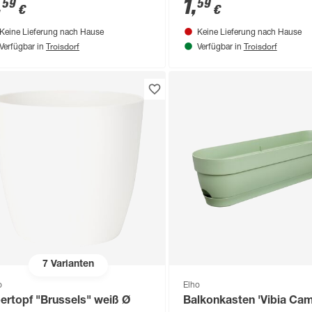
,
1
,
59
59
€
€
Keine Lieferung nach Hause
Keine Lieferung nach Hause
Troisdorf
Troisdorf
Verfügbar in
Verfügbar in
7
Varianten
o
Elho
ertopf "Brussels" weiß Ø
Balkonkasten 'Vibia Ca