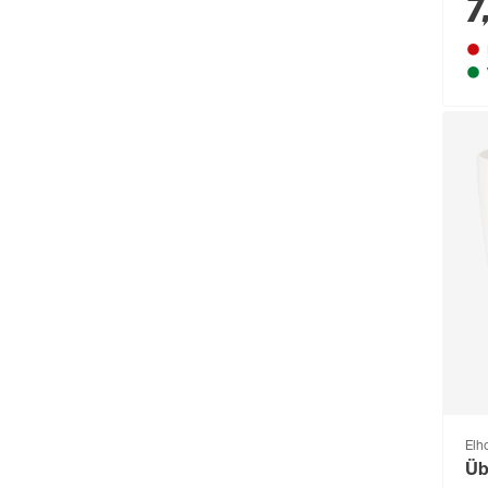
7
Bolsius
(72)
Bondex
(150)
Bosch
(2217)
Bosch Petfood
(66)
Brabantia
(67)
BRAVO
(108)
Brennenstuhl
(151)
Breuer
(766)
Brilliant
(211)
Brilo
(214)
Briloner
(484)
Brügmann TraumGarten
(776)
Elh
Üb
Burg-Wächter
(343)