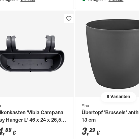
Verfügbar in
Verfügbar in
9
Varianten
o
Elho
lkonkasten 'Vibia Campana
Übertopf 'Brussels' anth
sy Hanger L' 46 x 24 x 26,5
13 cm
 schwarz
4
,
3
,
69
29
€
€