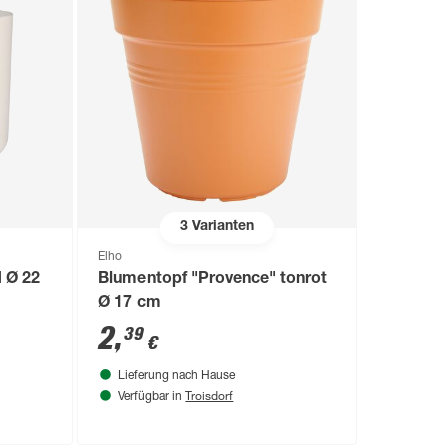
3
Varianten
Elho
d Ø 22
Blumentopf "Provence" tonrot
Ø 17 cm
2
,
39
€
Lieferung nach Hause
Troisdorf
Verfügbar in