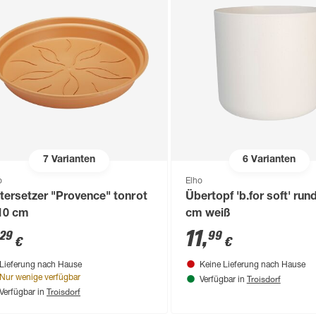
7
Varianten
6
Varianten
o
Elho
tersetzer "Provence" tonrot
Übertopf 'b.for soft' run
10 cm
cm weiß
11
,
29
99
€
€
Lieferung nach Hause
Keine Lieferung nach Hause
Troisdorf
Nur wenige verfügbar
Verfügbar in
Troisdorf
Verfügbar in