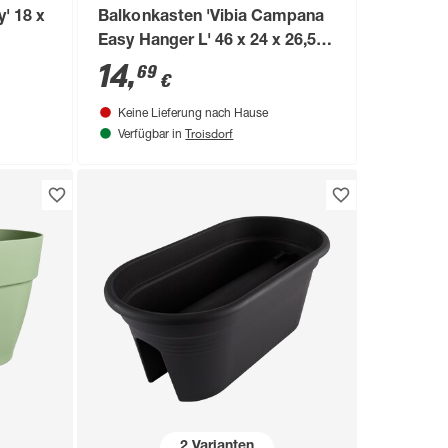
y' 18 x
Balkonkasten 'Vibia Campana
Easy Hanger L' 46 x 24 x 26,5
cm grün
14
,
69
€
Keine Lieferung nach Hause
Troisdorf
Verfügbar in
2
Varianten