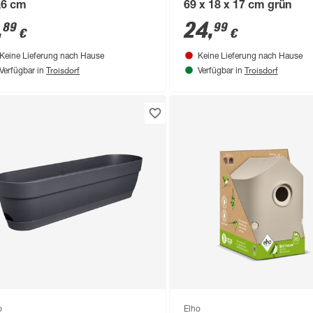
,6 cm
69 x 18 x 17 cm grün
,
24
,
89
99
€
€
Keine Lieferung nach Hause
Keine Lieferung nach Hause
Troisdorf
Troisdorf
Verfügbar in
Verfügbar in
o
Elho