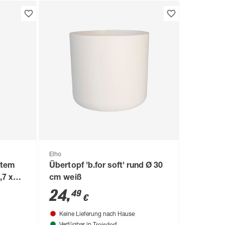
Elho
stem
Übertopf 'b.for soft' rund Ø 30
,7 x
cm weiß
24
,
49
€
Keine Lieferung nach Hause
Troisdorf