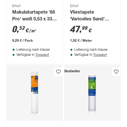
Erfurt
Erfurt
Makulaturtapete '88
Vliestapete
Pro' weiß 0,53 x 33,5
'Variovlies Sand'
m
weiß 0,75 x 25 m
0
,
47
,
52
99
€
€
/ m²
9,29 € / Pack
1,92 € / Meter
Lieferung nach Hause
Lieferung nach Hause
Troisdorf
Troisdorf
Verfügbar in
Verfügbar in
Bestseller