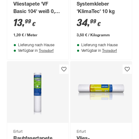
Vliestapete 'VF
Systemkleber
Basic 104' weiß 0,53
'KlimaTec' 10 kg
x 10,05 m
13
,
34
,
99
99
€
€
1,39 € / Meter
3,50 € / Kilogramm
Lieferung nach Hause
Lieferung nach Hause
Troisdorf
Troisdorf
Verfügbar in
Verfügbar in
Erfurt
Erfurt