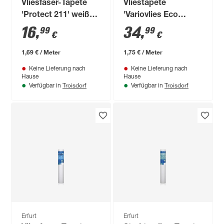
Vliesfaser-Tapete
Vliestapete
'Protect 211' weiß
'Variovlies Eco
0,53 x 10,05 m
Green' weiß 0,75 x
16
,
34
,
99
99
€
€
20 m
1,69 € / Meter
1,75 € / Meter
Keine Lieferung nach
Keine Lieferung nach
Hause
Hause
Troisdorf
Troisdorf
Verfügbar in
Verfügbar in
Erfurt
Erfurt