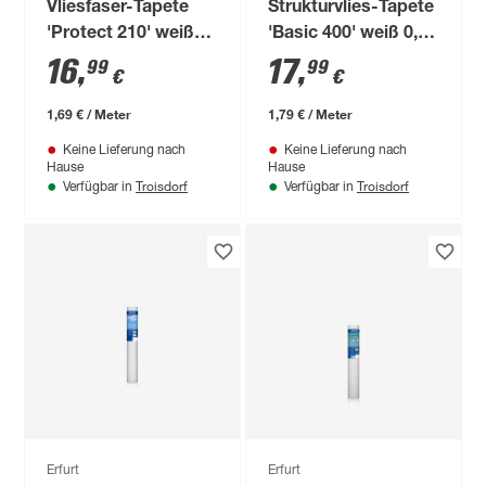
Vliesfaser-Tapete
Strukturvlies-Tapete
'Protect 210' weiß
'Basic 400' weiß 0,53
0,53 x 10,05 m
x 10,05 m
16
,
17
,
99
99
€
€
1,69 € / Meter
1,79 € / Meter
Keine Lieferung nach
Keine Lieferung nach
Hause
Hause
Troisdorf
Troisdorf
Verfügbar in
Verfügbar in
Erfurt
Erfurt