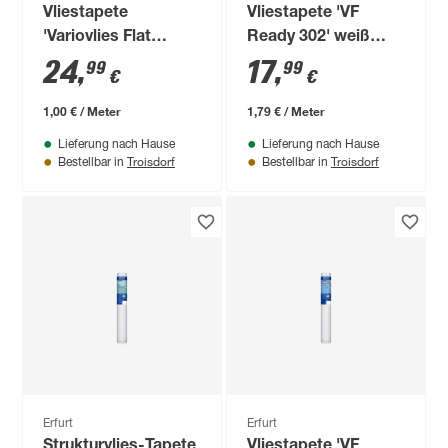
Vliestapete
Vliestapete 'VF
'Variovlies Flat
Ready 302' weiß
Classic' weiß 0,53 x
0,53 x 10,05 m
24
,
17
,
99
99
€
€
25 m
1,00 € / Meter
1,79 € / Meter
Lieferung nach Hause
Lieferung nach Hause
Troisdorf
Troisdorf
Bestellbar in
Bestellbar in
Erfurt
Erfurt
Strukturvlies-Tapete
Vliestapete 'VF