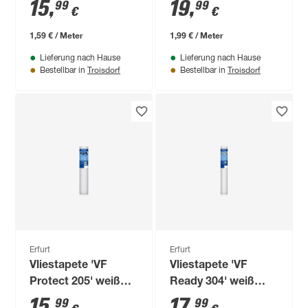
0,53 x 10,05 m
0,53 x 10,05 m
15
,
19
,
99
99
€
€
1,59 € / Meter
1,99 € / Meter
Lieferung nach Hause
Lieferung nach Hause
Troisdorf
Troisdorf
Bestellbar in
Bestellbar in
Erfurt
Erfurt
Vliestapete 'VF
Vliestapete 'VF
Protect 205' weiß
Ready 304' weiß
0,53 x 10,05 m
0,53 x 10,05 m
15
,
17
,
99
99