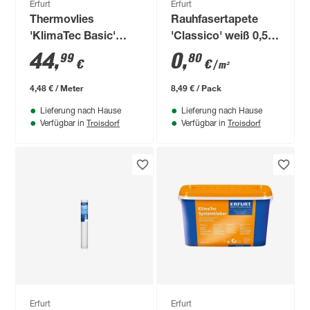
Erfurt
Erfurt
Thermovlies
Rauhfasertapete
'KlimaTec Basic'
'Classico' weiß 0,53
weiß 0,75 x 10 m
x 20 m
44
,
0
,
99
80
€
€
/ m²
4,48 € / Meter
8,49 € / Pack
Lieferung nach Hause
Lieferung nach Hause
Troisdorf
Troisdorf
Verfügbar in
Verfügbar in
Erfurt
Erfurt