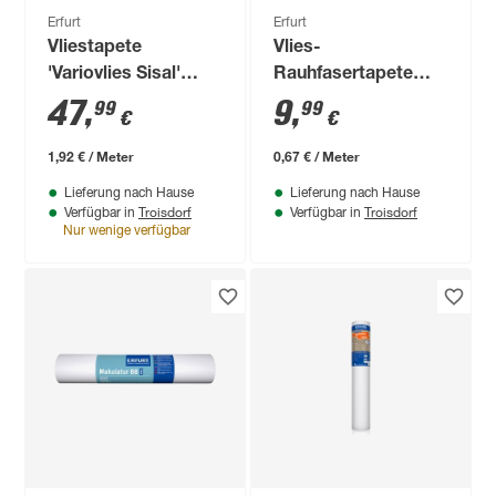
Erfurt
Erfurt
Vliestapete
Vlies-
'Variovlies Sisal'
Rauhfasertapete
weiß 0,75 x 25 m
'Viva' weiß 0,53 x 15
47
,
9
,
99
99
€
€
m
1,92 € / Meter
0,67 € / Meter
Lieferung nach Hause
Lieferung nach Hause
Troisdorf
Troisdorf
Verfügbar in
Verfügbar in
Nur wenige verfügbar