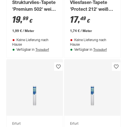
Strukturvlies-Tapete
Vliesfaser-Tapete
'Premium 502' weiß
'Protect 212' weiß
0,53 x 10,05 m
0,53 x 10,05 m
19
,
17
,
99
49
€
€
1,99 € / Meter
1,74 € / Meter
Keine Lieferung nach
Keine Lieferung nach
Hause
Hause
Troisdorf
Troisdorf
Verfügbar in
Verfügbar in
Erfurt
Erfurt