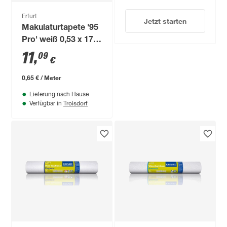
Erfurt
Jetzt starten
Makulaturtapete '95
Pro' weiß 0,53 x 17
m
11
,
09
€
0,65 € / Meter
Lieferung nach Hause
Troisdorf
Verfügbar in