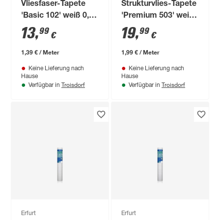
Vliesfaser-Tapete
Strukturvlies-Tapete
'Basic 102' weiß 0,53
'Premium 503' weiß
x 10,05 m
0,53 x 10,05 m
13
,
19
,
99
99
€
€
1,39 € / Meter
1,99 € / Meter
Keine Lieferung nach
Keine Lieferung nach
Hause
Hause
Troisdorf
Troisdorf
Verfügbar in
Verfügbar in
Erfurt
Erfurt