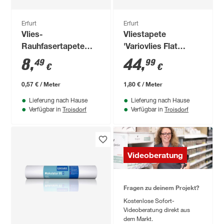
Erfurt
Erfurt
Vlies-
Vliestapete
Rauhfasertapete
'Variovlies Flat
'Classico' weiß 0,53
Premium' weiß 0,75
8
,
44
,
49
99
€
€
x 15 m
x 25 m
0,57 € / Meter
1,80 € / Meter
Lieferung nach Hause
Lieferung nach Hause
Troisdorf
Troisdorf
Verfügbar in
Verfügbar in
Videoberatung
Fragen zu deinem Projekt?
Kostenlose Sofort-
Videoberatung direkt aus
dem Markt.