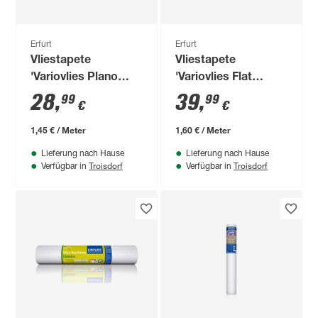
Erfurt
Erfurt
Vliestapete
Vliestapete
'Variovlies Plano
'Variovlies Flat
Superweiß' weiß
Classic' weiß 0,75 x
28
,
39
,
99
99
€
€
0,75 x 20 m
25 m
1,45 € / Meter
1,60 € / Meter
Lieferung nach Hause
Lieferung nach Hause
Troisdorf
Troisdorf
Verfügbar in
Verfügbar in