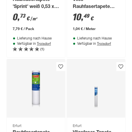
Rauhfasertapete
Vlies-
'Sprint' weiß 0,53 x
Rauhfasertapete
20 m
'Rustic' weiß 0,53 x
0
,
10
,
73
49
€
€
/ m²
10 m
7,79 € / Pack
1,04 € / Meter
Lieferung nach Hause
Lieferung nach Hause
Troisdorf
Troisdorf
Verfügbar in
Verfügbar in
(1)
Erfurt
Erfurt