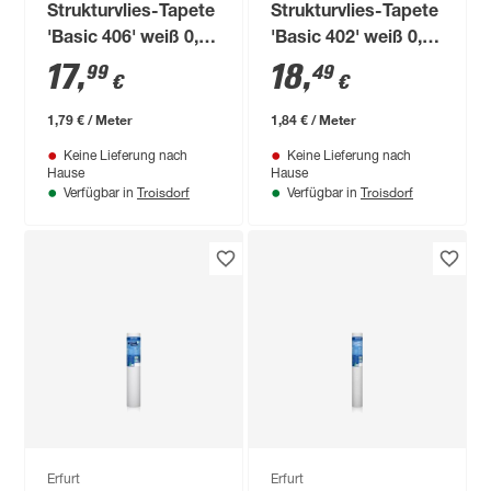
Strukturvlies-Tapete
Strukturvlies-Tapete
'Basic 406' weiß 0,53
'Basic 402' weiß 0,53
x 10,05 m
x 10,05 m
17
,
18
,
99
49
€
€
1,79 € / Meter
1,84 € / Meter
Keine Lieferung nach
Keine Lieferung nach
Hause
Hause
Troisdorf
Troisdorf
Verfügbar in
Verfügbar in
Erfurt
Erfurt