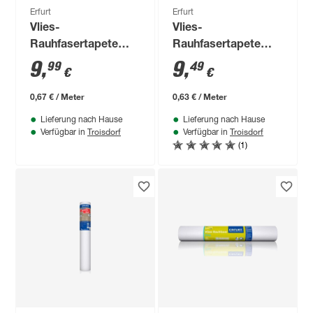
Erfurt
Erfurt
Vlies-
Vlies-
Rauhfasertapete
Rauhfasertapete
'Elegance' weiß 0,53
'Romantic' weiß 0,53
9
,
9
,
99
49
€
€
x 15 m
x 15 m
0,67 € / Meter
0,63 € / Meter
Lieferung nach Hause
Lieferung nach Hause
Troisdorf
Troisdorf
Verfügbar in
Verfügbar in
(1)