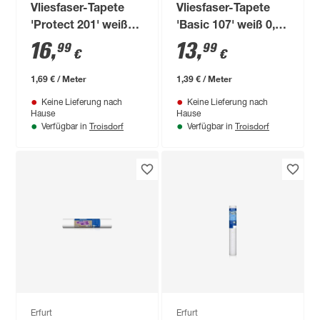
Vliesfaser-Tapete
Vliesfaser-Tapete
'Protect 201' weiß
'Basic 107' weiß 0,53
0,53 x 10,05 m
x 10,05 m
16
,
13
,
99
99
€
€
1,69 € / Meter
1,39 € / Meter
Keine Lieferung nach
Keine Lieferung nach
Hause
Hause
Troisdorf
Troisdorf
Verfügbar in
Verfügbar in
Erfurt
Erfurt