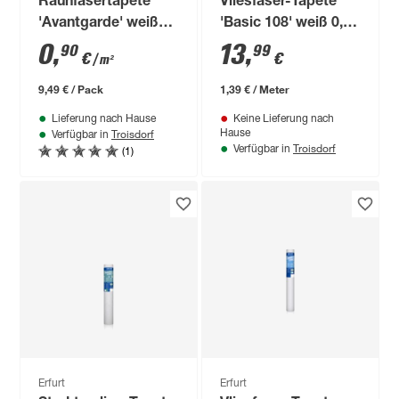
Rauhfasertapete
Vliesfaser-Tapete
'Avantgarde' weiß
'Basic 108' weiß 0,53
0,53 x 20 m
x 10,05 m
0
,
13
,
90
99
€
€
/ m²
9,49 € / Pack
1,39 € / Meter
Lieferung nach Hause
Keine Lieferung nach
Troisdorf
Hause
Verfügbar in
Troisdorf
(1)
Verfügbar in
Erfurt
Erfurt