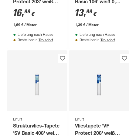
Protect 203' weiß
Basic 106' weiß 0,53
0,53 x 10,05 m
x 10,05 m
16
,
13
,
99
99
€
€
1,69 € / Meter
1,39 € / Meter
Lieferung nach Hause
Lieferung nach Hause
Troisdorf
Troisdorf
Bestellbar in
Bestellbar in
Erfurt
Erfurt
Strukturvlies-Tapete
Vliestapete 'VF
'SV Basic 408' weiß
Protect 208' weiß