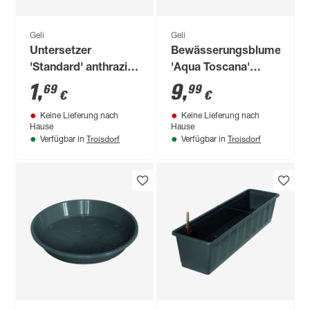
Geli
Geli
Untersetzer
Bewässerungsblumenkas
'Standard' anthrazit
'Aqua Toscana'
Ø 16 cm
anthrazit 60 cm
1
,
9
,
69
99
€
€
Keine Lieferung nach
Keine Lieferung nach
Hause
Hause
Troisdorf
Troisdorf
Verfügbar in
Verfügbar in