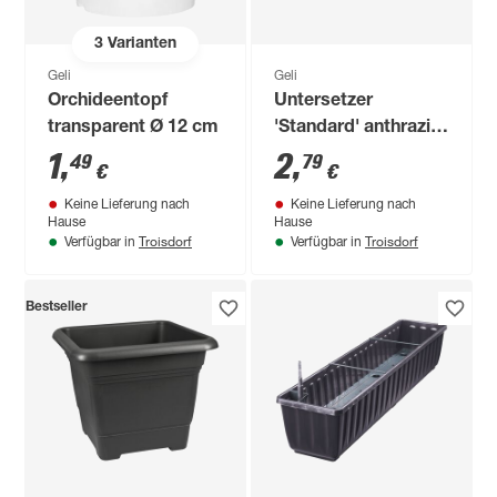
3
Varianten
Geli
Geli
Orchideentopf
Untersetzer
transparent Ø 12 cm
'Standard' anthrazit
Ø 24 cm
1
,
2
,
49
79
€
€
Keine Lieferung nach
Keine Lieferung nach
Hause
Hause
Troisdorf
Troisdorf
Verfügbar in
Verfügbar in
Bestseller