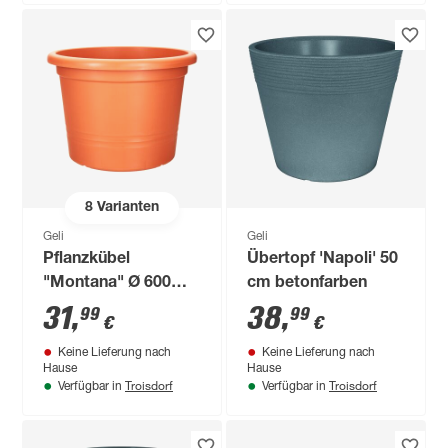
8
Varianten
Geli
Geli
Pflanzkübel
Übertopf 'Napoli' 50
"Montana" Ø 600
cm betonfarben
mm
31
,
38
,
99
99
€
€
Keine Lieferung nach
Keine Lieferung nach
Hause
Hause
Troisdorf
Troisdorf
Verfügbar in
Verfügbar in