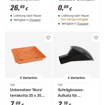
Ø 8 cm
26
,
0
,
99
89
€
€
Lieferung nach Hause
Lieferung nach Hause
Troisdorf
Nur wenige verfügbar
Verfügbar in
Troisdorf
Verfügbar in
5
Varianten
4
Varianten
Geli
Geli
Untersetzer 'Nora'
Schrägbrause-
terrakotta 35 x 35
Aufsatz für
cm
Gießkanne 5 l
7
,
2
,
09
19