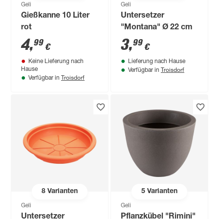
Geli
Geli
Gießkanne 10 Liter
Untersetzer
rot
"Montana" Ø 22 cm
4
,
3
,
99
99
€
€
Keine Lieferung nach
Lieferung nach Hause
Troisdorf
Hause
Verfügbar in
Troisdorf
Verfügbar in
8
Varianten
5
Varianten
Geli
Geli
Untersetzer
Pflanzkübel "Rimini"