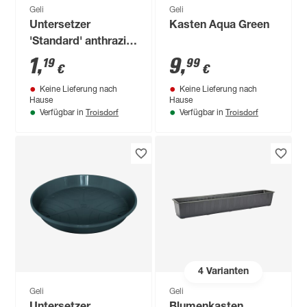
Geli
Geli
Untersetzer
Kasten Aqua Green
'Standard' anthrazit
Ø 12 cm
1
,
9
,
19
99
€
€
Keine Lieferung nach
Keine Lieferung nach
Hause
Hause
Troisdorf
Troisdorf
Verfügbar in
Verfügbar in
4
Varianten
Geli
Geli