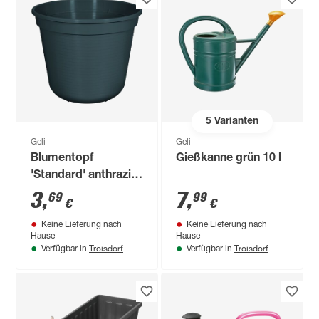
5
Varianten
Geli
Geli
Blumentopf
Gießkanne grün 10 l
'Standard' anthrazit
Ø 24 cm
3
,
7
,
69
99
€
€
Keine Lieferung nach
Keine Lieferung nach
Hause
Hause
Troisdorf
Troisdorf
Verfügbar in
Verfügbar in