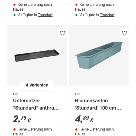
Keine Lieferung nach
Keine Lieferung nach
Hause
Hause
Troisdorf
Troisdorf
Verfügbar in
Verfügbar in
4
Varianten
Geli
Geli
Untersetzer
Blumenkasten
"Standard" anthrazit
'Standard' 100 cm
60 x 15,5 cm
betongrau
2
,
4
,
79
39
€
€
Keine Lieferung nach
Keine Lieferung nach
Hause
Hause