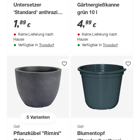
Untersetzer
Gärtnergießkanne
'Standard' anthrazit
grün 10 l
Ø 18 cm
1
,
4
,
89
99
€
€
Keine Lieferung nach
Keine Lieferung nach
Hause
Hause
Troisdorf
Troisdorf
Verfügbar in
Verfügbar in
5
Varianten
Geli
Geli
Pflanzkübel "Rimini"
Blumentopf