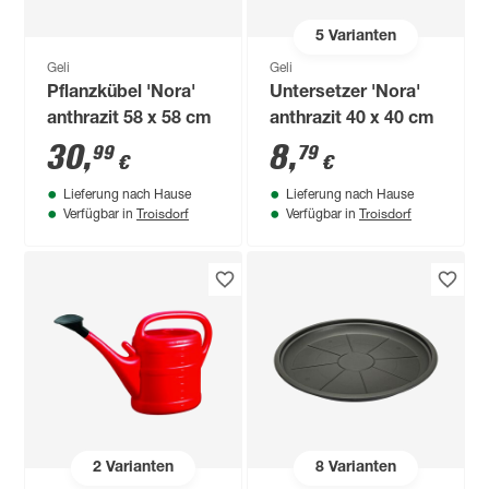
5
Varianten
Geli
Geli
Pflanzkübel 'Nora'
Untersetzer 'Nora'
anthrazit 58 x 58 cm
anthrazit 40 x 40 cm
30
,
8
,
99
79
€
€
Lieferung nach Hause
Lieferung nach Hause
Troisdorf
Troisdorf
Verfügbar in
Verfügbar in
2
Varianten
8
Varianten