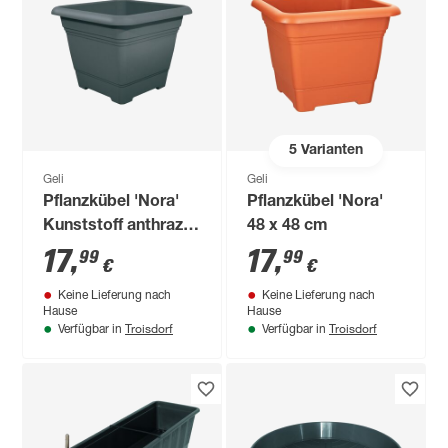
5
Varianten
Geli
Geli
Pflanzkübel 'Nora'
Pflanzkübel 'Nora'
Kunststoff anthrazit
48 x 48 cm
48 x 48 cm
17
,
17
,
99
99
€
€
Keine Lieferung nach
Keine Lieferung nach
Hause
Hause
Troisdorf
Troisdorf
Verfügbar in
Verfügbar in