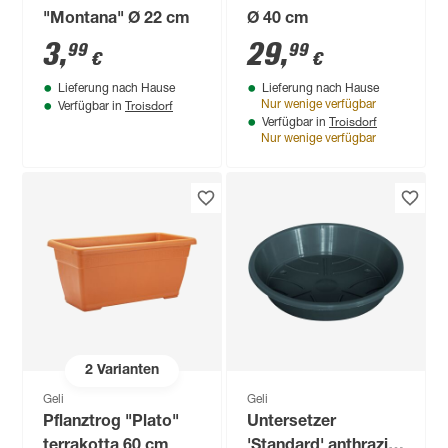
"Montana" Ø 22 cm
Ø 40 cm
3
,
29
,
99
99
€
€
Lieferung nach Hause
Lieferung nach Hause
Troisdorf
Nur wenige verfügbar
Verfügbar in
Troisdorf
Verfügbar in
Nur wenige verfügbar
2
Varianten
Geli
Geli
Pflanztrog "Plato"
Untersetzer
terrakotta 60 cm
'Standard' anthrazit