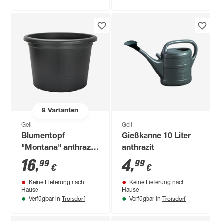
8
Varianten
Geli
Geli
Blumentopf
Gießkanne 10 Liter
"Montana" anthrazit
anthrazit
Ø 45 cm
16
,
4
,
99
99
€
€
Keine Lieferung nach
Keine Lieferung nach
Hause
Hause
Troisdorf
Troisdorf
Verfügbar in
Verfügbar in