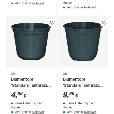
Troisdorf
Hause
Verfügbar in
Troisdorf
Verfügbar in
Geli
Geli
Blumentopf
Blumentopf
'Standard' anthrazit
'Standard' anthrazit
Ø 28 cm
Ø 36 cm
4
,
9
,
89
99
€
€
Keine Lieferung nach
Keine Lieferung nach
Hause
Hause
Troisdorf
Troisdorf
Verfügbar in
Verfügbar in