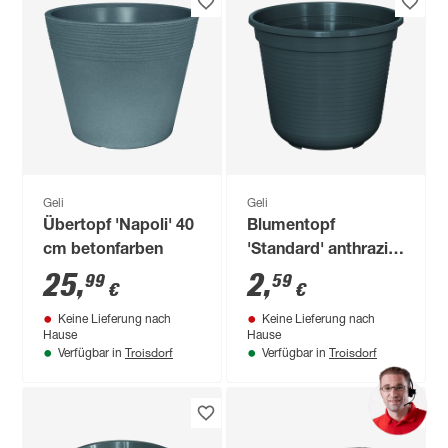
Geli
Geli
Übertopf 'Napoli' 40
Blumentopf
cm betonfarben
'Standard' anthrazit
Ø 18 cm
25
,
2
,
99
59
€
€
Keine Lieferung nach
Keine Lieferung nach
Hause
Hause
Troisdorf
Troisdorf
Verfügbar in
Verfügbar in