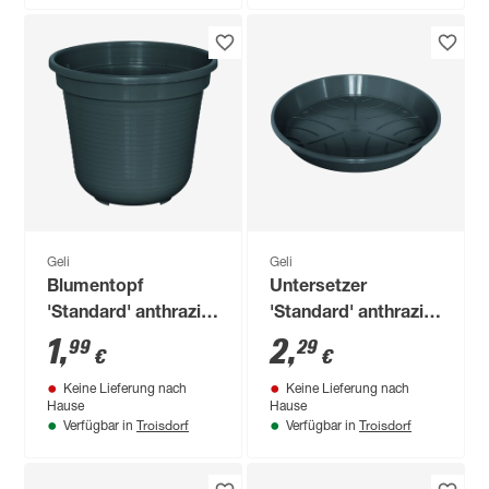
Geli
Geli
Blumentopf
Untersetzer
'Standard' anthrazit
'Standard' anthrazit
Ø 16 cm
Ø 21 cm
1
,
2
,
99
29
€
€
Keine Lieferung nach
Keine Lieferung nach
Hause
Hause
Troisdorf
Troisdorf
Verfügbar in
Verfügbar in