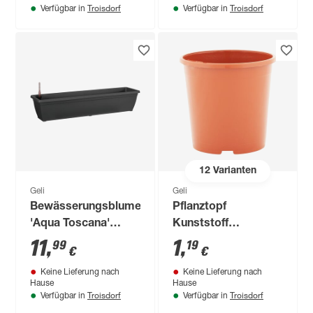
Troisdorf
Troisdorf
Verfügbar in
Verfügbar in
12
Varianten
Geli
Geli
Bewässerungsblumenkasten
Pflanztopf
'Aqua Toscana'
Kunststoff
anthrazit 80 cm
terrakotta Ø 11 cm
11
,
1
,
99
19
€
€
Keine Lieferung nach
Keine Lieferung nach
Hause
Hause
Troisdorf
Troisdorf
Verfügbar in
Verfügbar in