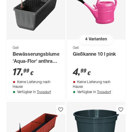
4
Varianten
Geli
Geli
Bewässerungsblumenkasten
Gießkanne 10 l pink
'Aqua-Flor' anthrazit
60 cm
17
,
4
,
99
99
€
€
Keine Lieferung nach
Keine Lieferung nach
Hause
Hause
Troisdorf
Troisdorf
Verfügbar in
Verfügbar in