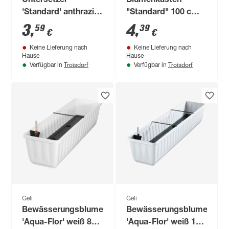
Untersetzer
Blumenkasten
'Standard' anthrazit
"Standard" 100 cm
Ø 27 cm
anthrazit
3
,
4
,
59
39
€
€
Keine Lieferung nach
Keine Lieferung nach
Hause
Hause
Troisdorf
Troisdorf
Verfügbar in
Verfügbar in
Geli
Geli
Bewässerungsblumenkasten
Bewässerungsblumenkas
'Aqua-Flor' weiß 80
'Aqua-Flor' weiß 100