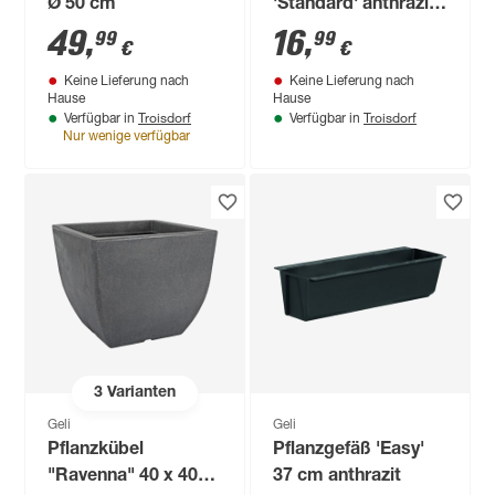
Ø 50 cm
'Standard' anthrazit
Ø 45 cm
49
,
16
,
99
99
€
€
Keine Lieferung nach
Keine Lieferung nach
Hause
Hause
Troisdorf
Troisdorf
Verfügbar in
Verfügbar in
Nur wenige verfügbar
3
Varianten
Geli
Geli
Pflanzkübel
Pflanzgefäß 'Easy'
"Ravenna" 40 x 40
37 cm anthrazit