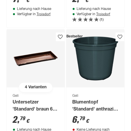
€
€
Lieferung nach Hause
Lieferung nach Hause
Troisdorf
Troisdorf
Verfügbar in
Verfügbar in
(1)
Bestseller
4
Varianten
Geli
Geli
Untersetzer
Blumentopf
'Standard' braun 60
'Standard' anthrazit
x 15,5 cm
Ø 32 cm
2
,
6
,
79
79
€
€
Lieferung nach Hause
Keine Lieferung nach