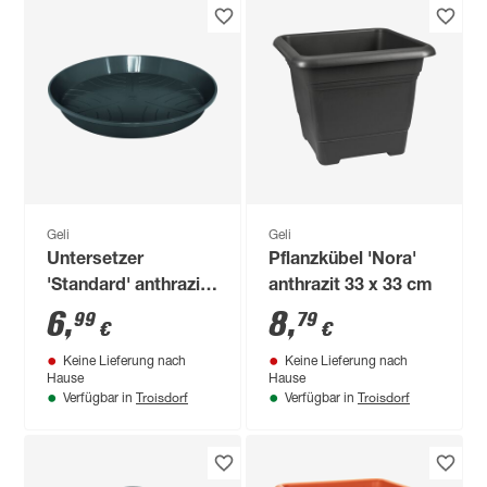
Geli
Geli
Untersetzer
Pflanzkübel 'Nora'
'Standard' anthrazit
anthrazit 33 x 33 cm
Ø 40 cm
6
,
8
,
99
79
€
€
Keine Lieferung nach
Keine Lieferung nach
Hause
Hause
Troisdorf
Troisdorf
Verfügbar in
Verfügbar in