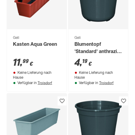
Geli
Geli
Kasten Aqua Green
Blumentopf
'Standard' anthrazit
Ø 26 cm
11
,
4
,
99
19
€
€
Keine Lieferung nach
Keine Lieferung nach
Hause
Hause
Troisdorf
Troisdorf
Verfügbar in
Verfügbar in