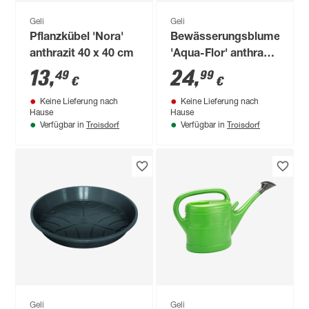
Geli
Geli
Pflanzkübel 'Nora'
Bewässerungsblumenkas
anthrazit 40 x 40 cm
'Aqua-Flor' anthrazit
100 cm
13
,
24
,
49
99
€
€
Keine Lieferung nach
Keine Lieferung nach
Hause
Hause
Troisdorf
Troisdorf
Verfügbar in
Verfügbar in
Geli
Geli