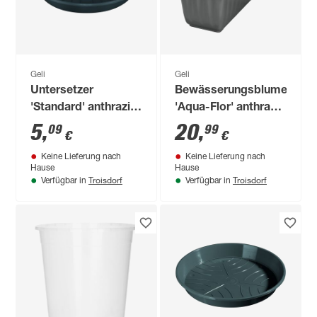
Geli
Geli
Untersetzer
Bewässerungsblumenkas
'Standard' anthrazit
'Aqua-Flor' anthrazit
Ø 34 cm
80 cm
5
,
20
,
09
99
€
€
Keine Lieferung nach
Keine Lieferung nach
Hause
Hause
Troisdorf
Troisdorf
Verfügbar in
Verfügbar in