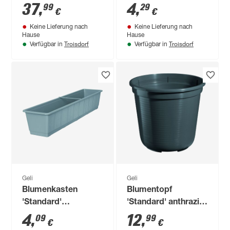
cm
37
,
4
,
99
29
€
€
Keine Lieferung nach
Keine Lieferung nach
Hause
Hause
Troisdorf
Troisdorf
Verfügbar in
Verfügbar in
Geli
Geli
Blumenkasten
Blumentopf
'Standard'
'Standard' anthrazit
betongrau 80 cm
Ø 40 cm
4
,
12
,
09
99
€
€