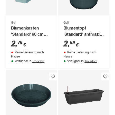
Geli
Geli
Blumenkasten
Blumentopf
'Standard' 60 cm
'Standard' anthrazit
betongrau
Ø 20 cm
2
,
2
,
79
99
€
€
Keine Lieferung nach
Keine Lieferung nach
Hause
Hause
Troisdorf
Troisdorf
Verfügbar in
Verfügbar in