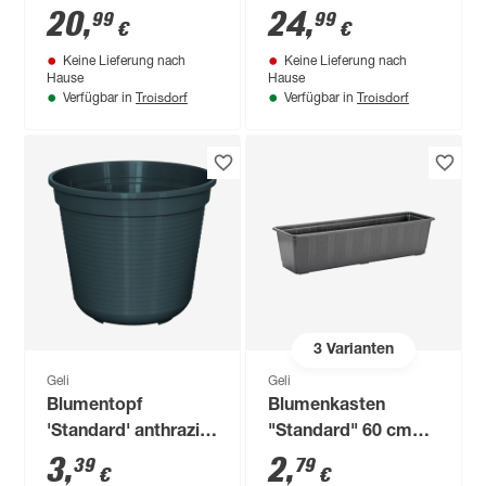
cm
cm
20
,
24
,
99
99
€
€
Keine Lieferung nach
Keine Lieferung nach
Hause
Hause
Troisdorf
Troisdorf
Verfügbar in
Verfügbar in
3
Varianten
Geli
Geli
Blumentopf
Blumenkasten
'Standard' anthrazit
"Standard" 60 cm
Ø 22 cm
anthrazit
3
,
2
,
39
79
€
€