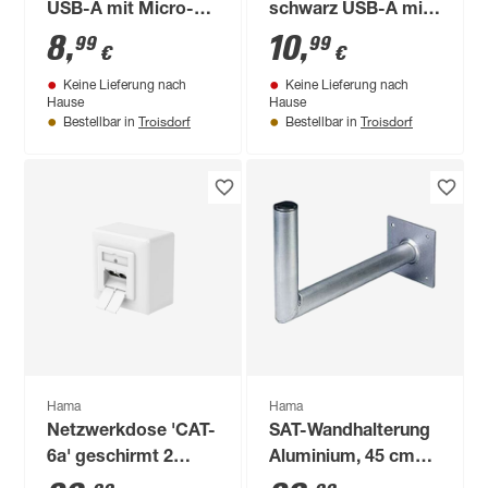
USB-A mit Micro-
schwarz USB-A mit
USB 1 m
Micro-USB 1,4 m
8
,
10
,
99
99
€
€
Keine Lieferung nach
Keine Lieferung nach
Hause
Hause
Troisdorf
Troisdorf
Bestellbar in
Bestellbar in
Hama
Hama
Netzwerkdose 'CAT-
SAT-Wandhalterung
6a' geschirmt 2
Aluminium, 45 cm
Ports,
Wandabstand