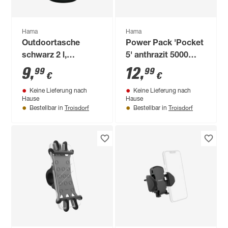
Hama
Hama
Outdoortasche
Power Pack 'Pocket
schwarz 2 l,
5' anthrazit 5000
wasserdicht
mAh, 2 x USB-A
9
,
12
,
99
99
€
€
Keine Lieferung nach
Keine Lieferung nach
Hause
Hause
Troisdorf
Troisdorf
Bestellbar in
Bestellbar in