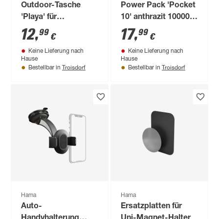
Outdoor-Tasche
Power Pack 'Pocket
'Playa' für
10' anthrazit 10000
Smartphones
mAh, 2 x USB-A
12
,
17
,
99
99
€
€
Keine Lieferung nach
Keine Lieferung nach
Hause
Hause
Troisdorf
Troisdorf
Bestellbar in
Bestellbar in
Hama
Hama
Auto-
Ersatzplatten für
Handyhalterung
Uni-Magnet-Halter