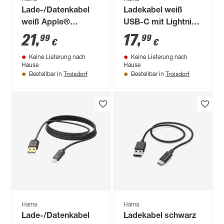
Lade-/Datenkabel
Ladekabel weiß
weiß Apple®
USB-C mit Lightning
Lightning 1,5 m
1 m
21
,
17
,
99
99
€
€
Keine Lieferung nach
Keine Lieferung nach
Hause
Hause
Troisdorf
Troisdorf
Bestellbar in
Bestellbar in
Hama
Hama
Lade-/Datenkabel
Ladekabel schwarz