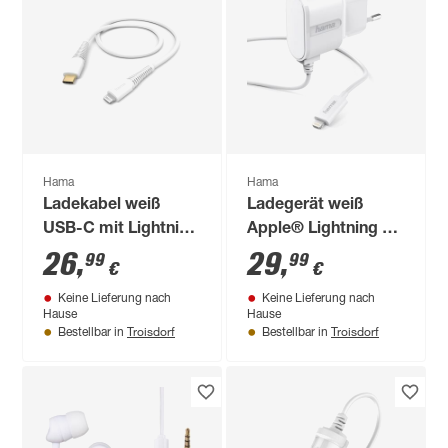
Hama
Hama
Ladekabel weiß
Ladegerät weiß
USB-C mit Lightning
Apple® Lightning 1
1,5 m
m
26
,
29
,
99
99
€
€
Keine Lieferung nach
Keine Lieferung nach
Hause
Hause
Troisdorf
Troisdorf
Bestellbar in
Bestellbar in