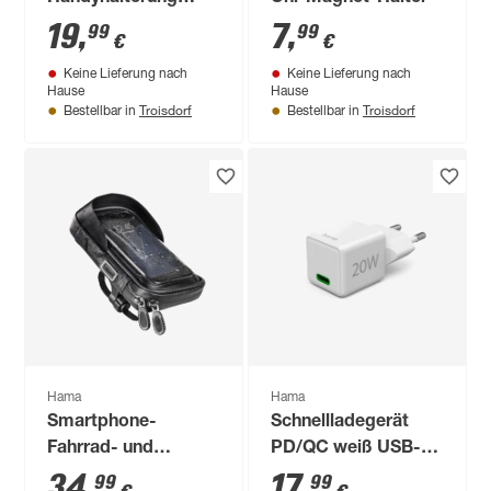
'Move' mit Saugnapf
19
,
7
,
99
99
€
€
Keine Lieferung nach
Keine Lieferung nach
Hause
Hause
Troisdorf
Troisdorf
Bestellbar in
Bestellbar in
Hama
Hama
Smartphone-
Schnellladegerät
Fahrrad- und
PD/QC weiß USB-C
Motorradtasche
20 W
34
,
17
,
99
99