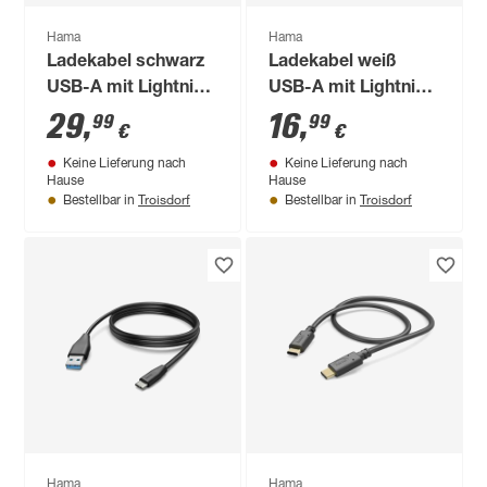
Hama
Hama
Ladekabel schwarz
Ladekabel weiß
USB-A mit Lightning
USB-A mit Lightning
3 m
1 m
29
,
16
,
99
99
€
€
Keine Lieferung nach
Keine Lieferung nach
Hause
Hause
Troisdorf
Troisdorf
Bestellbar in
Bestellbar in
Hama
Hama