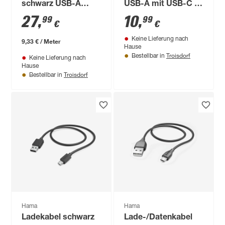
schwarz USB-A
USB-A mit USB-C 1
vergoldet, Apple®
m
27
,
10
,
99
99
€
€
Lightning 3 m
Keine Lieferung nach
9,33 € / Meter
Hause
Troisdorf
Bestellbar in
Keine Lieferung nach
Hause
Troisdorf
Bestellbar in
Hama
Hama
Ladekabel schwarz
Lade-/Datenkabel