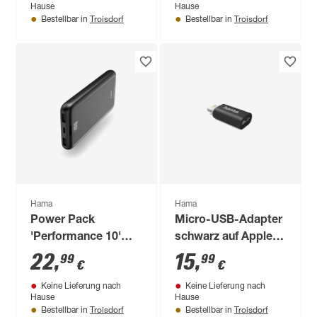
Hause
Hause
Troisdorf
Troisdorf
Bestellbar in
Bestellbar in
Hama
Hama
Power Pack
Micro-USB-Adapter
'Performance 10'
schwarz auf Apple®
anthrazit 10000
Lightning-Stecker
22
,
15
,
99
99
€
€
mAh, USB-C/2 x
Keine Lieferung nach
Keine Lieferung nach
USB-A
Hause
Hause
Troisdorf
Troisdorf
Bestellbar in
Bestellbar in