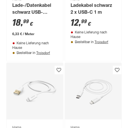
Lade-/Datenkabel
Ladekabel schwarz
schwarz USB-
2 x USB-C 1 m
C/USB-A 3 m
18
,
12
,
99
99
€
€
Keine Lieferung nach
6,33 € / Meter
Hause
Troisdorf
Bestellbar in
Keine Lieferung nach
Hause
Troisdorf
Bestellbar in
Hama
Hama