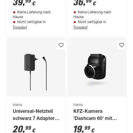
39
,
36
,
99
99
€
€
Aufputz-/Unterputz
Keine Lieferung nach
Keine Lieferung nach
Hause
Hause
Nicht verfügbar in
Nicht verfügbar in
Troisdorf
Troisdorf
Hama
Hama
Universal-Netzteil
KFZ-Kamera
schwarz 7 Adapter,
'Dashcam 60' mit
2250 mA
Ultra-
20
,
19
,
99
99
€
€