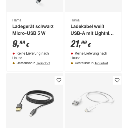
Hama
Hama
Ladegerät schwarz
Ladekabel weiß
Micro-USB 5 W
USB-A mit Lightning
1,5 m
9
,
21
,
99
99
€
€
Keine Lieferung nach
Keine Lieferung nach
Hause
Hause
Troisdorf
Troisdorf
Bestellbar in
Bestellbar in