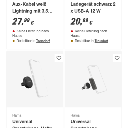
Aux-Kabel weiß
Ladegerät schwarz 2
Lightning mit 3,5
x USB-A 12 W
mm Klinkenstecker
27
,
20
,
99
99
€
€
Keine Lieferung nach
Keine Lieferung nach
Hause
Hause
Troisdorf
Troisdorf
Bestellbar in
Bestellbar in
Hama
Hama
Universal-
Universal-