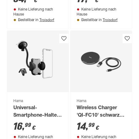
€
€
Keine Lieferung nach
Keine Lieferung nach
Hause
Hause
Troisdorf
Troisdorf
Bestellbar in
Bestellbar in
Hama
Hama
Universal-
Wireless Charger
Smartphone-Halter
'QI-FC10' schwarz
'Multi'
10 W kabelloses
16
,
14
,
99
99
€
€
Smartphone-
Keine Lieferung nach
Keine Lieferung nach
Ladepad