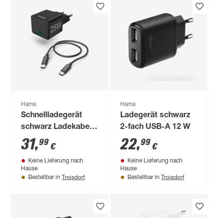
Hama
Hama
Schnellladegerät
Ladegerät schwarz
schwarz Ladekabel
2-fach USB-A 12 W
1,5 m USB-C 25 W
31
,
22
,
99
99
€
€
Keine Lieferung nach
Keine Lieferung nach
Hause
Hause
Troisdorf
Troisdorf
Bestellbar in
Bestellbar in