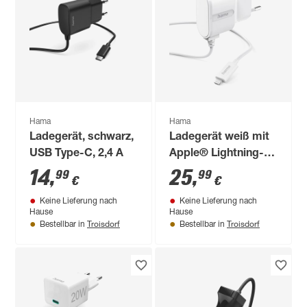
Hama
Hama
Ladegerät, schwarz,
Ladegerät weiß mit
USB Type-C, 2,4 A
Apple® Lightning-
Anschluss 5 W
14
,
25
,
99
99
€
€
Keine Lieferung nach
Keine Lieferung nach
Hause
Hause
Troisdorf
Troisdorf
Bestellbar in
Bestellbar in