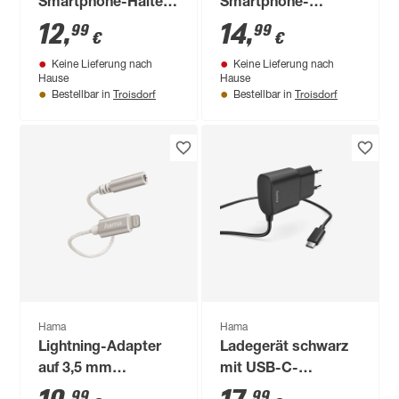
Smartphone-Halter
Smartphone-
'Magnet'
Halterung
12
,
14
,
99
99
€
€
Keine Lieferung nach
Keine Lieferung nach
Hause
Hause
Troisdorf
Troisdorf
Bestellbar in
Bestellbar in
Hama
Hama
Lightning-Adapter
Ladegerät schwarz
auf 3,5 mm
mit USB-C-
Audiobuchse weiß
Anschluss 12 W
99
99