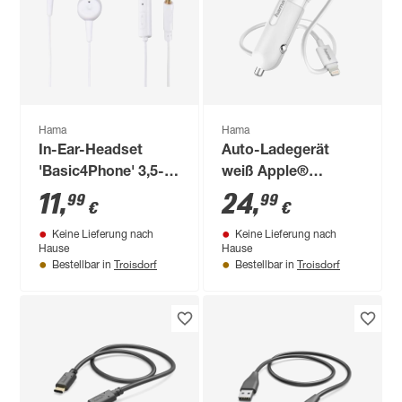
Hama
Hama
In-Ear-Headset
Auto-Ladegerät
'Basic4Phone' 3,5-
weiß Apple®
mm-Klinkenstecker
Lightning
11
,
24
,
99
99
€
€
Keine Lieferung nach
Keine Lieferung nach
Hause
Hause
Troisdorf
Troisdorf
Bestellbar in
Bestellbar in