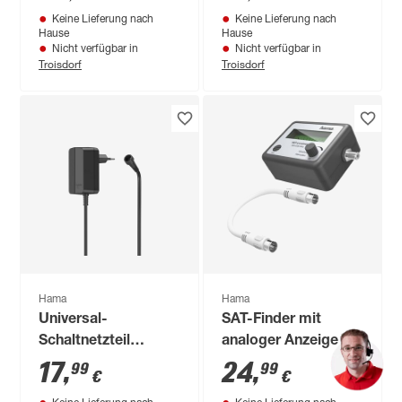
Weitwinkelobjektiv
Keine Lieferung nach
Keine Lieferung nach
Hause
Hause
Nicht verfügbar in
Nicht verfügbar in
Troisdorf
Troisdorf
Hama
Hama
Universal-
SAT-Finder mit
Schaltnetzteil
analoger Anzeige
schwarz 7 Adapter,
17
,
24
,
99
99
€
€
1000 mA