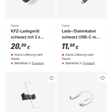
Hama
Hama
KFZ-Ladegerät
Lade-/Datenkabel
schwarz mit 2 x
schwarz USB-C mit
USB-A-Buchse 12 W
USB-A 1,5 m
20
,
11
,
99
99
€
€
Keine Lieferung nach
Keine Lieferung nach
Hause
Hause
Troisdorf
Troisdorf
Bestellbar in
Bestellbar in