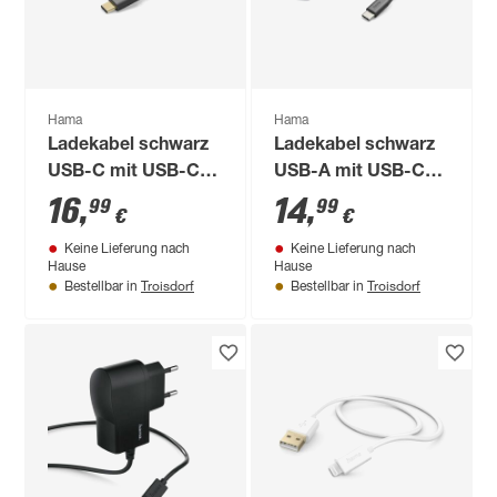
Hama
Hama
Ladekabel schwarz
Ladekabel schwarz
USB-C mit USB-C
USB-A mit USB-C
1,5 m
1,5 m
16
,
14
,
99
99
€
€
Keine Lieferung nach
Keine Lieferung nach
Hause
Hause
Troisdorf
Troisdorf
Bestellbar in
Bestellbar in