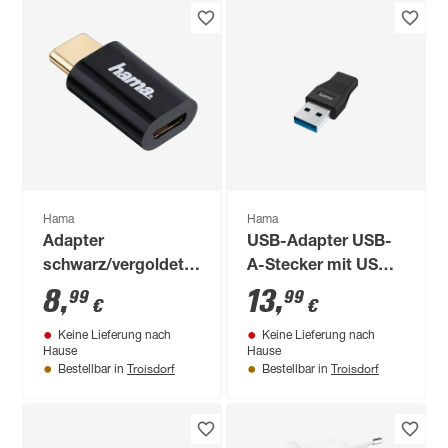
Hama
Hama
Adapter
USB-Adapter USB-
schwarz/vergoldet
A-Stecker mit USB-
Micro-USB auf USB-
C-Buchse
8
,
13
,
99
99
€
€
C-Stecker
Keine Lieferung nach
Keine Lieferung nach
Hause
Hause
Troisdorf
Troisdorf
Bestellbar in
Bestellbar in