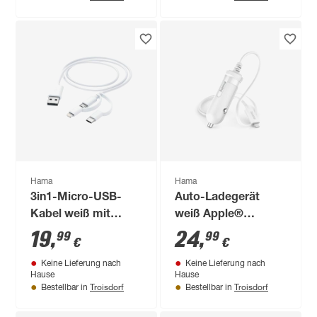
Hama
Hama
3in1-Micro-USB-
Auto-Ladegerät
Kabel weiß mit
weiß Apple®
Adapter auf USB-C
Lightning 5 W
19
,
24
,
99
99
€
€
und Apple®
Keine Lieferung nach
Keine Lieferung nach
Lightning
Hause
Hause
Troisdorf
Troisdorf
Bestellbar in
Bestellbar in