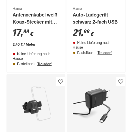
Hama
Hama
Antennenkabel weiß
Auto-Ladegerät
Koax-Stecker mit
schwarz 2-fach USB
Koax-Kupplung 7,5
17
,
21
,
99
99
€
€
m
Keine Lieferung nach
2,40 € / Meter
Hause
Troisdorf
Bestellbar in
Keine Lieferung nach
Hause
Troisdorf
Bestellbar in