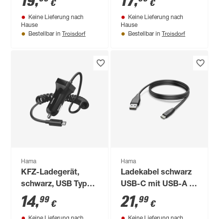
19
,
17
,
€
€
Keine Lieferung nach
Keine Lieferung nach
Hause
Hause
Troisdorf
Troisdorf
Bestellbar in
Bestellbar in
Hama
Hama
KFZ-Ladegerät,
Ladekabel schwarz
schwarz, USB Type-
USB-C mit USB-A 3
C, 2,4 A
m
14
,
21
,
99
99
€
€
Keine Lieferung nach
Keine Lieferung nach