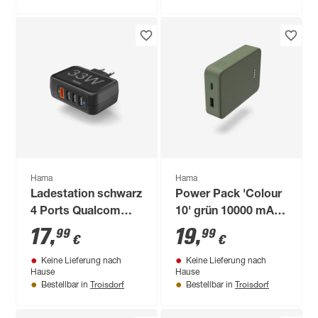
Hama
Hama
Ladestation schwarz
Power Pack 'Colour
4 Ports Qualcomm
10' grün 10000 mAh
33 W
USB-C/USB-A
17
,
19
,
99
99
€
€
Keine Lieferung nach
Keine Lieferung nach
Hause
Hause
Troisdorf
Troisdorf
Bestellbar in
Bestellbar in