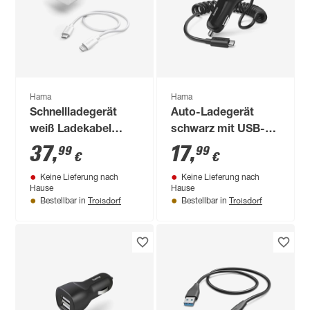
Hama
Hama
Schnellladegerät
Auto-Ladegerät
weiß Ladekabel
schwarz mit USB-C-
Apple® Lightning
Anschluss 12 W
37
,
17
,
99
99
€
€
PD, 20 W
Keine Lieferung nach
Keine Lieferung nach
Hause
Hause
Troisdorf
Troisdorf
Bestellbar in
Bestellbar in