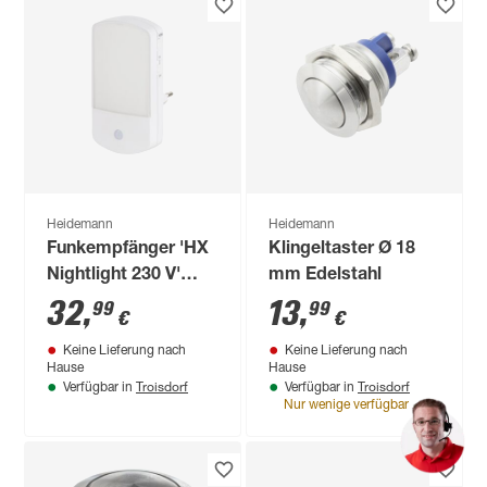
Heidemann
Heidemann
Funkempfänger 'HX
Klingeltaster Ø 18
Nightlight 230 V'
mm Edelstahl
weiß
32
,
13
,
99
99
€
€
Keine Lieferung nach
Keine Lieferung nach
Hause
Hause
Troisdorf
Troisdorf
Verfügbar in
Verfügbar in
Nur wenige verfügbar