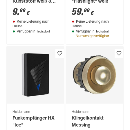
Kunststoff weiß 87 x
"Flashlight" weiß
30 x 13 mm einreihig
9
,
59
,
99
99
€
€
Keine Lieferung nach
Keine Lieferung nach
Hause
Hause
Troisdorf
Troisdorf
Verfügbar in
Verfügbar in
Nur wenige verfügbar
Heidemann
Heidemann
Funkempfänger HX
Klingelkontakt
"Ice"
Messing