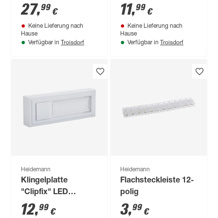
27
,
11
,
99
99
€
€
Keine Lieferung nach
Keine Lieferung nach
Hause
Hause
Troisdorf
Troisdorf
Verfügbar in
Verfügbar in
Heidemann
Heidemann
Klingelplatte
Flachsteckleiste 12-
"Clipfix" LED
polig
Kunststoff weiß
12
,
3
,
99
99
€
€