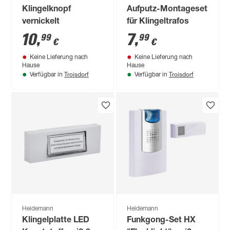
Klingelknopf
Aufputz-Montageset
vernickelt
für Klingeltrafos
10
,
7
,
99
99
€
€
Keine Lieferung nach
Keine Lieferung nach
Hause
Hause
Troisdorf
Troisdorf
Verfügbar in
Verfügbar in
Heidemann
Heidemann
Klingelplatte LED
Funkgong-Set HX