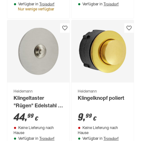
Troisdorf
Troisdorf
Verfügbar in
Verfügbar in
Nur wenige verfügbar
Heidemann
Heidemann
Klingeltaster
Klingelknopf poliert
"Rügen" Edelstahl Ø
7 cm
44
,
9
,
99
99
€
€
Keine Lieferung nach
Keine Lieferung nach
Hause
Hause
Troisdorf
Troisdorf
Verfügbar in
Verfügbar in