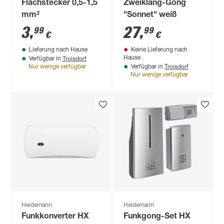
Flachstecker 0,5-1,5
Zweiklang-Gong
mm²
"Sonnet" weiß
3
,
27
,
99
99
€
€
Lieferung nach Hause
Keine Lieferung nach
Troisdorf
Hause
Verfügbar in
Troisdorf
Nur wenige verfügbar
Verfügbar in
Nur wenige verfügbar
Heidemann
Heidemann
Funkkonverter HX
Funkgong-Set HX