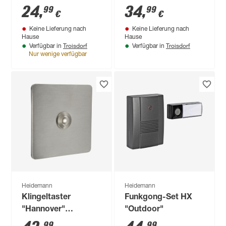
24
,
34
,
99
99
€
€
Keine Lieferung nach
Keine Lieferung nach
Hause
Hause
Troisdorf
Troisdorf
Verfügbar in
Verfügbar in
Nur wenige verfügbar
Heidemann
Heidemann
Klingeltaster
Funkgong-Set HX
"Hannover"
"Outdoor"
Edelstahl
99
99