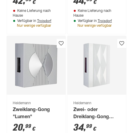
42
,
44
,
€
€
Keine Lieferung nach
Keine Lieferung nach
Hause
Hause
Troisdorf
Troisdorf
Verfügbar in
Verfügbar in
Nur wenige verfügbar
Nur wenige verfügbar
Heidemann
Heidemann
Zweiklang-Gong
Zwei- oder
"Lumen"
Dreiklang-Gong
"Icaro"
20
,
34
,
99
99
€
€