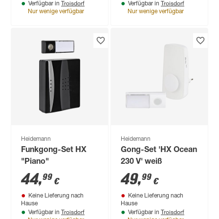
Troisdorf
Troisdorf
Verfügbar in
Verfügbar in
Nur wenige verfügbar
Nur wenige verfügbar
Heidemann
Heidemann
Funkgong-Set HX
Gong-Set 'HX Ocean
"Piano"
230 V' weiß
44
,
49
,
99
99
€
€
Keine Lieferung nach
Keine Lieferung nach
Hause
Hause
Troisdorf
Troisdorf
Verfügbar in
Verfügbar in