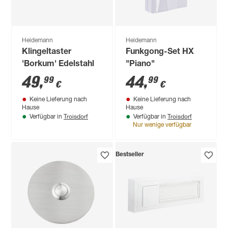
Heidemann
Heidemann
Klingeltaster
Funkgong-Set HX
'Borkum' Edelstahl
"Piano"
49
,
44
,
99
99
€
€
Keine Lieferung nach
Keine Lieferung nach
Hause
Hause
Troisdorf
Troisdorf
Verfügbar in
Verfügbar in
Nur wenige verfügbar
Bestseller