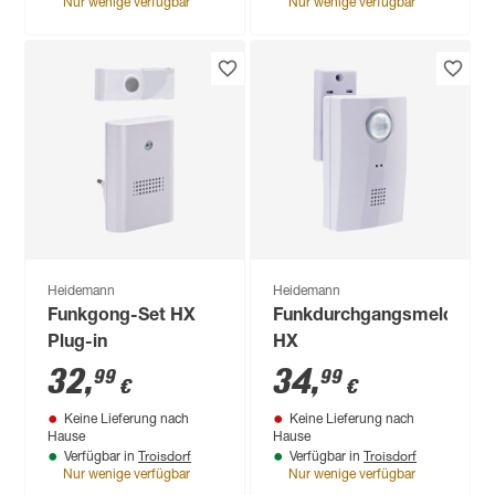
Nur wenige verfügbar
Nur wenige verfügbar
Heidemann
Heidemann
Funkgong-Set HX
Funkdurchgangsmelder
Plug-in
HX
32
,
34
,
99
99
€
€
Keine Lieferung nach
Keine Lieferung nach
Hause
Hause
Troisdorf
Troisdorf
Verfügbar in
Verfügbar in
Nur wenige verfügbar
Nur wenige verfügbar