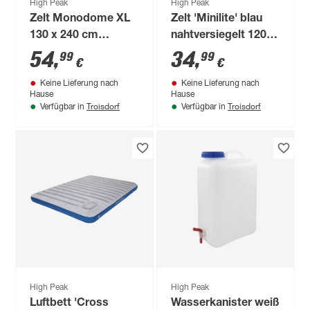
High Peak
High Peak
Zelt Monodome XL
Zelt 'Minilite' blau
130 x 240 cm
nahtversiegelt 120 x
schwarz
200 cm
54
,
34
,
99
99
€
€
Keine Lieferung nach
Keine Lieferung nach
Hause
Hause
Troisdorf
Troisdorf
Verfügbar in
Verfügbar in
High Peak
High Peak
Luftbett 'Cross
Wasserkanister weiß