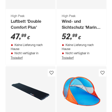
High Peak
High Peak
Luftbett 'Double
Wind- und
Comfort Plus'
Sichtschutz 'Marin'
500 x 140 cm
47
,
52
,
99
99
€
€
grau/camouflage
Keine Lieferung nach
Keine Lieferung nach
Hause
Hause
Nicht verfügbar in
Nicht verfügbar in
Troisdorf
Troisdorf