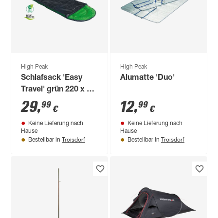
High Peak
High Peak
Schlafsack 'Easy
Alumatte 'Duo'
Travel' grün 220 x 75
cm
29
,
12
,
99
99
€
€
Keine Lieferung nach
Keine Lieferung nach
Hause
Hause
Troisdorf
Troisdorf
Bestellbar in
Bestellbar in