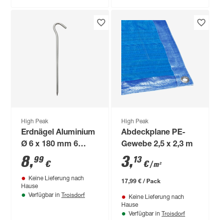
High Peak
High Peak
Erdnägel Aluminium
Abdeckplane PE-
Ø 6 x 180 mm 6
Gewebe 2,5 x 2,3 m
Stück
8
,
3
,
99
13
€
€
/ m²
Keine Lieferung nach
17,99 € / Pack
Hause
Troisdorf
Verfügbar in
Keine Lieferung nach
Hause
Troisdorf
Verfügbar in