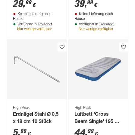
29
,
39
,
99
99
€
€
Keine Lieferung nach
Keine Lieferung nach
Hause
Hause
Troisdorf
Troisdorf
Verfügbar in
Verfügbar in
Nur wenige verfügbar
Nur wenige verfügbar
High Peak
High Peak
Erdnägel Stahl Ø 0,5
Luftbett 'Cross
x 18 cm 10 Stück
Beam Single' 195 x
75 x 20 cm
5
,
44
,
99
99
€
€