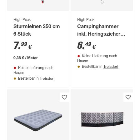
High Peak
High Peak
Sturmleinen 350 cm
Campinghammer
6 Stück
inkl. Heringszieher
weiß
7
,
6
,
99
49
€
€
Keine Lieferung nach
0,38 € / Meter
Hause
Troisdorf
Bestellbar in
Keine Lieferung nach
Hause
Troisdorf
Bestellbar in