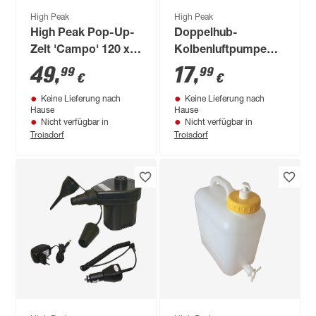
High Peak
High Peak
High Peak Pop-Up-
Doppelhub-
Zelt 'Campo' 120 x
Kolbenluftpumpe
90 x 220 cm
PLU 676
49
,
17
,
99
99
€
€
Keine Lieferung nach
Keine Lieferung nach
Hause
Hause
Nicht verfügbar in
Nicht verfügbar in
Troisdorf
Troisdorf