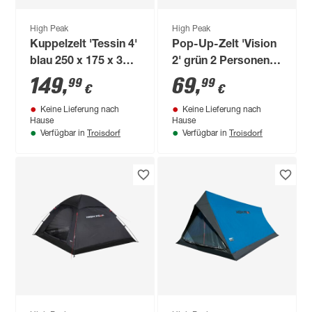
High Peak
High Peak
Kuppelzelt 'Tessin 4'
Pop-Up-Zelt 'Vision
blau 250 x 175 x 370
2' grün 2 Personen
cm 4 Personen
140 x 100 x 235 cm
149
,
69
,
99
99
€
€
Keine Lieferung nach
Keine Lieferung nach
Hause
Hause
Troisdorf
Troisdorf
Verfügbar in
Verfügbar in