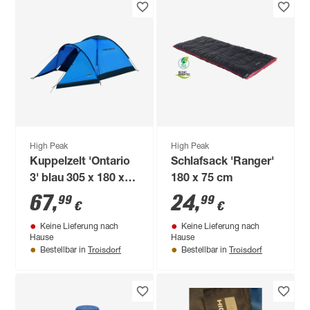
High Peak
High Peak
Kuppelzelt 'Ontario
Schlafsack 'Ranger'
3' blau 305 x 180 x
180 x 75 cm
120 cm
67
,
24
,
99
99
€
€
Keine Lieferung nach
Keine Lieferung nach
Hause
Hause
Troisdorf
Troisdorf
Bestellbar in
Bestellbar in