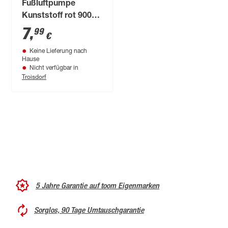
Fußluftpumpe
Kunststoff rot 900
cm³
7
,
99
€
Keine Lieferung nach
Hause
Nicht verfügbar in
Troisdorf
5 Jahre Garantie auf toom Eigenmarken
Sorglos, 90 Tage Umtauschgarantie