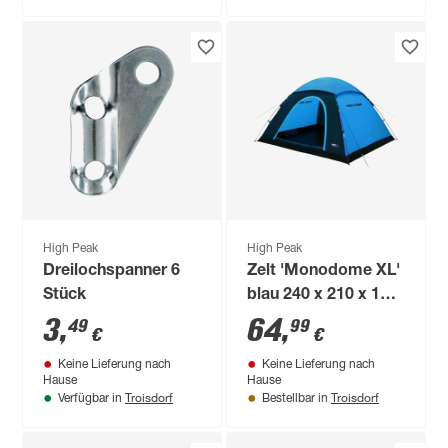
High Peak
High Peak
Dreilochspanner 6
Zelt 'Monodome XL'
Stück
blau 240 x 210 x 130
cm
3
,
64
,
49
99
€
€
Keine Lieferung nach
Keine Lieferung nach
Hause
Hause
Troisdorf
Troisdorf
Verfügbar in
Bestellbar in