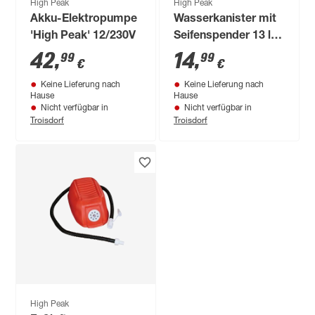
High Peak
High Peak
Akku-Elektropumpe
Wasserkanister mit
'High Peak' 12/230V
Seifenspender 13 l
36,5 x 16 x 28 cm
42
,
14
,
99
99
€
€
Keine Lieferung nach
Keine Lieferung nach
Hause
Hause
Nicht verfügbar in
Nicht verfügbar in
Troisdorf
Troisdorf
High Peak