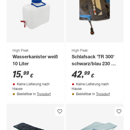
High Peak
High Peak
Wasserkanister weiß
Schlafsack 'TR 300'
10 Liter
schwarz/blau 230 x
85 cm
15
,
42
,
99
99
€
€
Keine Lieferung nach
Keine Lieferung nach
Hause
Hause
Troisdorf
Troisdorf
Bestellbar in
Bestellbar in