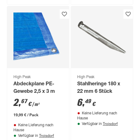
High Peak
High Peak
Abdeckplane PE-
Stahlheringe 180 x
Gewebe 2,5 x 3 m
22 mm 6 Stück
2
,
6
,
67
49
€
€
/ m²
Keine Lieferung nach
19,99 € / Pack
Hause
Troisdorf
Verfügbar in
Keine Lieferung nach
Hause
Troisdorf
Verfügbar in