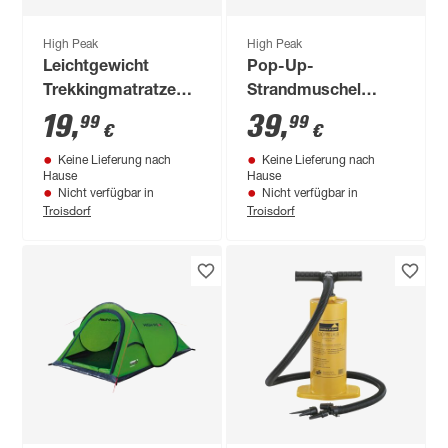
High Peak
High Peak
Leichtgewicht
Pop-Up-
Trekkingmatratze
Strandmuschel
'Tulsa'
'Mitjana' 245 x 145 x
19
,
39
,
99
99
€
€
95 cm
Keine Lieferung nach
Keine Lieferung nach
Hause
Hause
Nicht verfügbar in
Nicht verfügbar in
Troisdorf
Troisdorf