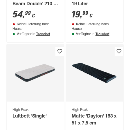
Beam Double' 210 x
19 Liter
140 x 20 cm
54
,
19
,
99
99
€
€
Keine Lieferung nach
Keine Lieferung nach
Hause
Hause
Troisdorf
Troisdorf
Verfügbar in
Verfügbar in
High Peak
High Peak
Luftbett 'Single'
Matte 'Dayton' 183 x
51 x 7,5 cm