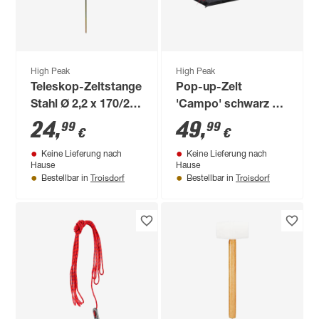
High Peak
High Peak
Teleskop-Zeltstange
Pop-up-Zelt
Stahl Ø 2,2 x 170/255
'Campo' schwarz 90
cm 3-tlg.
x 120 cm
24
,
49
,
99
99
€
€
Keine Lieferung nach
Keine Lieferung nach
Hause
Hause
Troisdorf
Troisdorf
Bestellbar in
Bestellbar in