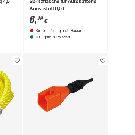
g 4,5
Spritzflasche für Autobatterie
Kunststoff 0,5 l
6
,
29
€
Keine Lieferung nach Hause
Troisdorf
Verfügbar in