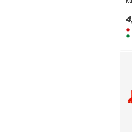
Ku
Bosch Petfood
(66)
4
Brabantia
(67)
BRAVO
(108)
Brennenstuhl
(151)
Breuer
(766)
Brilliant
(211)
Brilo
(214)
Briloner
(484)
Brügmann TraumGarten
(776)
Burg-Wächter
(343)
Busch-Jäger
(135)
Buschbeck
(122)