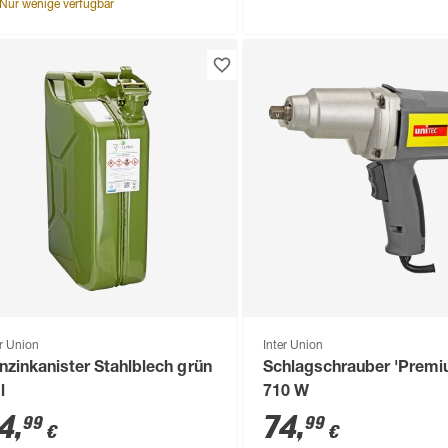
Nur wenige verfügbar
er Union
Inter Union
nzinkanister Stahlblech grün
Schlagschrauber 'Premi
l
710 W
4
,
74
,
99
99
€
€