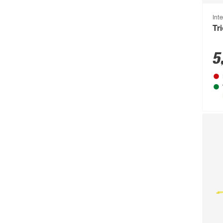
BÜMAG eG
(169)
Int
Campingaz
(55)
Tri
Cartrend
(204)
5
Castrol
(77)
CFH
(63)
Chris Bergen
(172)
Classen
(1893)
Climaqua
(61)
Clou
(202)
Compo
(231)
Conmetall
(92)
Connex
(211)
Cornat
(1131)