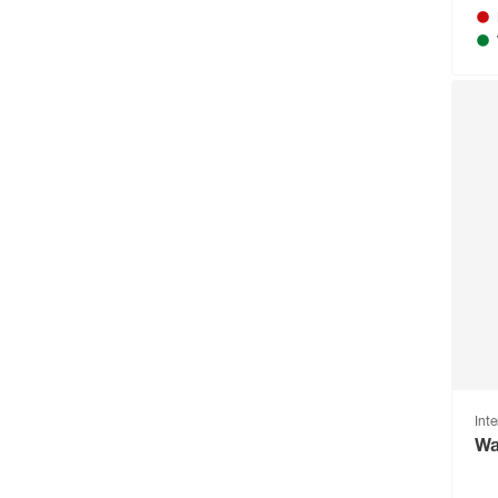
andiamo
(242)
andrewex
(229)
Angerer Freizeitmöbel
(136)
Animonda
(166)
Arnold
(52)
ARVES
(88)
Arvotec
(295)
Astor
(111)
Astra
(302)
Aurlane
(79)
B1
(711)
Int
Wa
Baufan
(54)