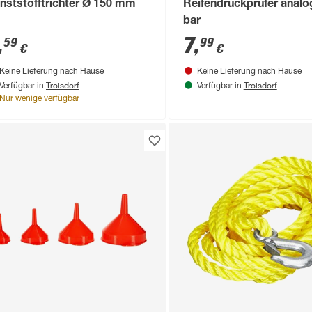
nststofftrichter Ø 150 mm
Reifendruckprüfer analo
bar
,
7
,
59
99
€
€
Keine Lieferung nach Hause
Keine Lieferung nach Hause
Troisdorf
Troisdorf
Verfügbar in
Verfügbar in
Nur wenige verfügbar