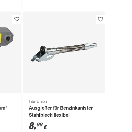
Inter Union
um'
Ausgießer für Benzinkanister
Stahlblech flexibel
8
,
99
€