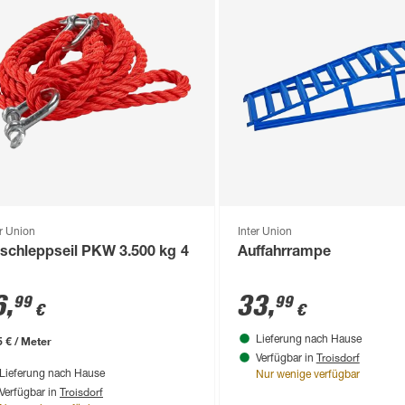
er Union
Inter Union
schleppseil PKW 3.500 kg 4
Auffahrrampe
6
,
33
,
99
99
€
€
5 € / Meter
Lieferung nach Hause
Troisdorf
Verfügbar in
Lieferung nach Hause
Nur wenige verfügbar
Troisdorf
Verfügbar in