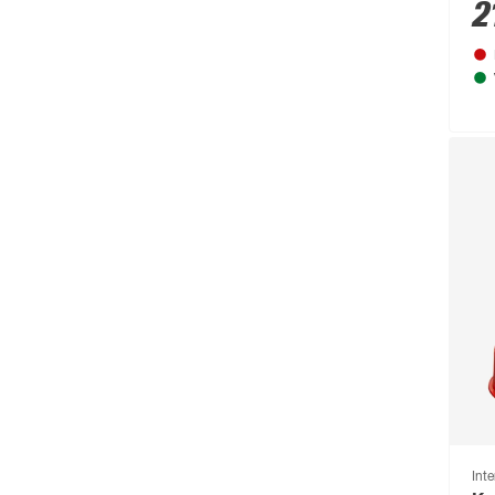
Beckers Betonzaun
(114)
2
Beeztees
(331)
bellavista®
(60)
Beo
(329)
Bessey
(56)
Bestway
(236)
binderholz
(87)
Biohort
(1489)
blu
(95)
Boldt
(59)
Bolsius
(72)
Bondex
(150)
Bosch
(2217)
Int