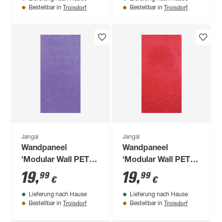
x 52 cm
Troisdorf
Troisdorf
Bestellbar in
Bestellbar in
Jangal
Jangal
Wandpaneel
Wandpaneel
'Modular Wall PET
'Modular Wall PET
11201B' 52 x 104 cm
11200B' 52 x 104 cm
19
,
19
,
99
99
€
€
Lieferung nach Hause
Lieferung nach Hause
Troisdorf
Troisdorf
Bestellbar in
Bestellbar in