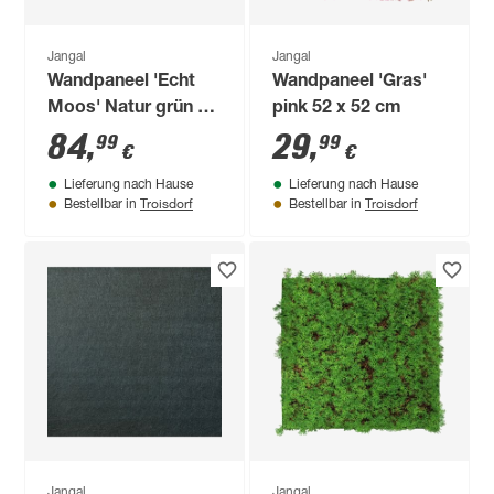
Jangal
Jangal
Wandpaneel 'Echt
Wandpaneel 'Gras'
Moos' Natur grün 52
pink 52 x 52 cm
x 52 cm
84
,
29
,
99
99
€
€
Lieferung nach Hause
Lieferung nach Hause
Troisdorf
Troisdorf
Bestellbar in
Bestellbar in
Jangal
Jangal