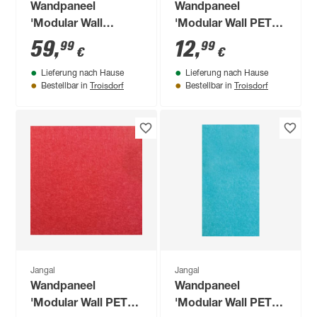
Wandpaneel
Wandpaneel
'Modular Wall
'Modular Wall PET
11305A Arctic
11204A' blau 52 x 52
59
,
12
,
99
99
€
€
Marble Stone' grau
cm
Lieferung nach Hause
Lieferung nach Hause
52 x 52 cm
Troisdorf
Troisdorf
Bestellbar in
Bestellbar in
Jangal
Jangal
Wandpaneel
Wandpaneel
'Modular Wall PET
'Modular Wall PET