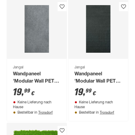
Jangal
Jangal
Wandpaneel
Wandpaneel
'Modular Wall PET
'Modular Wall PET
11203B' grau 52 x
11202B' schwarz 52
19
,
19
,
99
99
€
€
104 cm
x 104 cm
Keine Lieferung nach
Keine Lieferung nach
Hause
Hause
Troisdorf
Troisdorf
Bestellbar in
Bestellbar in