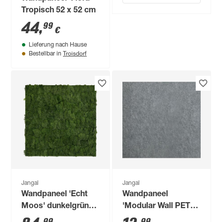
Tropisch 52 x 52 cm
44
,
99
€
Lieferung nach Hause
Troisdorf
Bestellbar in
Jangal
Jangal
Wandpaneel 'Echt
Wandpaneel
Moos' dunkelgrün
'Modular Wall PET
52 x 52 cm
11203A' grau 52 x 52
99
99