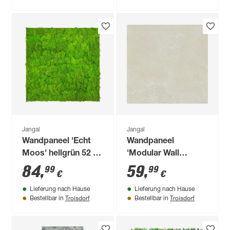
Jangal
Jangal
Wandpaneel 'Echt
Wandpaneel
Moos' hellgrün 52 x
'Modular Wall
52 cm
11304A Ivory
84
,
59
,
99
99
€
€
Sandstone Stone'
Lieferung nach Hause
Lieferung nach Hause
grau 52 x 52 cm
Troisdorf
Troisdorf
Bestellbar in
Bestellbar in