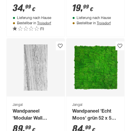
52 cm
11205B' creme 52 x
34
,
19
,
99
99
€
€
104 cm
Lieferung nach Hause
Lieferung nach Hause
Troisdorf
Troisdorf
Bestellbar in
Bestellbar in
(1)
Jangal
Jangal
Wandpaneel
Wandpaneel 'Echt
'Modular Wall
Moos' grün 52 x 52
11305B Arctic
cm
89
,
84
,
99
99
€
€