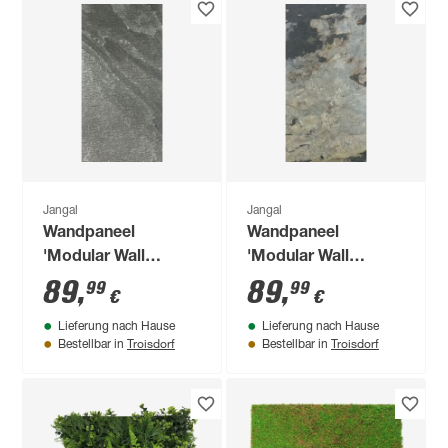
Jangal
Jangal
Wandpaneel
Wandpaneel
'Modular Wall
'Modular Wall
11300B Grey Slate
11301B Patina Slate
89
,
89
,
99
99
€
€
Stone' grau 52 x 104
Stone' grau 52 x 104
Lieferung nach Hause
Lieferung nach Hause
cm
cm
Troisdorf
Troisdorf
Bestellbar in
Bestellbar in