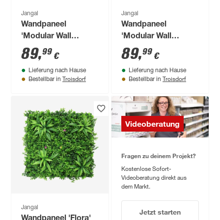
Jangal
Jangal
Wandpaneel
Wandpaneel
'Modular Wall
'Modular Wall
11304B Ivory
11302B Black Slate
89
,
89
,
99
99
€
€
Sandstone Stone'
Stone' grau 52 x 104
Lieferung nach Hause
Lieferung nach Hause
grau 52 x 104 cm
cm
Troisdorf
Troisdorf
Bestellbar in
Bestellbar in
Videoberatung
Fragen zu deinem Projekt?
Kostenlose Sofort-
Videoberatung direkt aus
dem Markt.
Jangal
Jetzt starten
Wandpaneel 'Flora'