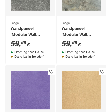
Jangal
Jangal
Wandpaneel
Wandpaneel
'Modular Wall
'Modular Wall
11300A Grey Slate
11301A Patina Slate
59
,
59
,
99
99
€
€
Stone' grau 52 x 52
Stone' grau 52 x 52
Lieferung nach Hause
Lieferung nach Hause
cm
cm
Troisdorf
Troisdorf
Bestellbar in
Bestellbar in