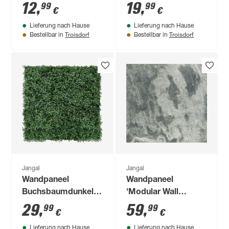
11200A' rot 52 x 52
11204B' 52 x 104 cm
12
,
19
,
99
99
€
€
cm
Lieferung nach Hause
Lieferung nach Hause
Troisdorf
Troisdorf
Bestellbar in
Bestellbar in
Jangal
Jangal
Wandpaneel
Wandpaneel
Buchsbaumdunkelgrün
'Modular Wall
52 x 52 cm
11303A Diamond
29
,
59
,
99
99
€
€
Slate Stone' grau 52
Lieferung nach Hause
Lieferung nach Hause