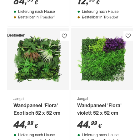
84
,
12
,
€
€
cm
Lieferung nach Hause
Lieferung nach Hause
Troisdorf
Troisdorf
Bestellbar in
Bestellbar in
Bestseller
Jangal
Jangal
Wandpaneel 'Flora'
Wandpaneel 'Flora'
Exotisch 52 x 52 cm
violett 52 x 52 cm
44
,
44
,
99
99
€
€
Lieferung nach Hause
Lieferung nach Hause