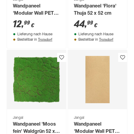
Wandpaneel
Wandpaneel 'Flora'
'Modular Wall PET
Thuja 52 x 52 cm
11202A' schwarz 52
12
,
44
,
99
99
€
€
x 52 cm
Lieferung nach Hause
Lieferung nach Hause
Troisdorf
Troisdorf
Bestellbar in
Bestellbar in
Jangal
Jangal
Wandpaneel 'Moos
Wandpaneel
fein' Waldgrün 52 x
'Modular Wall PET