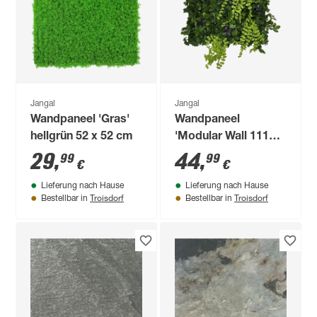
Jangal
Jangal
Wandpaneel 'Gras'
Wandpaneel
hellgrün 52 x 52 cm
'Modular Wall 11122
Cascade Mixed
29
,
44
,
99
99
€
€
Flora' grün 52 x 52
Lieferung nach Hause
Lieferung nach Hause
cm
Troisdorf
Troisdorf
Bestellbar in
Bestellbar in