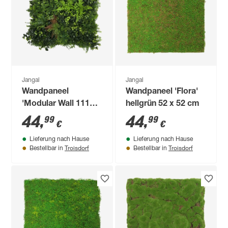
Jangal
Jangal
Wandpaneel
Wandpaneel 'Flora'
'Modular Wall 11123
hellgrün 52 x 52 cm
Feral Green Mixed
44
,
44
,
99
99
€
€
Flora' grün 52 x 52
Lieferung nach Hause
Lieferung nach Hause
cm
Troisdorf
Troisdorf
Bestellbar in
Bestellbar in