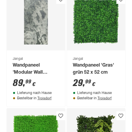
Jangal
Jangal
Wandpaneel
Wandpaneel 'Gras'
'Modular Wall
grün 52 x 52 cm
11303B Diamond
89
,
29
,
99
99
€
€
Slate Stone' grau 52
Lieferung nach Hause
Lieferung nach Hause
x 104 cm
Troisdorf
Troisdorf
Bestellbar in
Bestellbar in