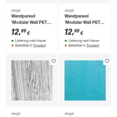
Jangal
Jangal
Wandpaneel
Wandpaneel
'Modular Wall PET
'Modular Wall PET
11201A' violett 52 x
11205A' 52 x 52 cm
12
,
12
,
99
99
€
€
52 cm
Lieferung nach Hause
Lieferung nach Hause
Troisdorf
Troisdorf
Bestellbar in
Bestellbar in
Jangal
Jangal