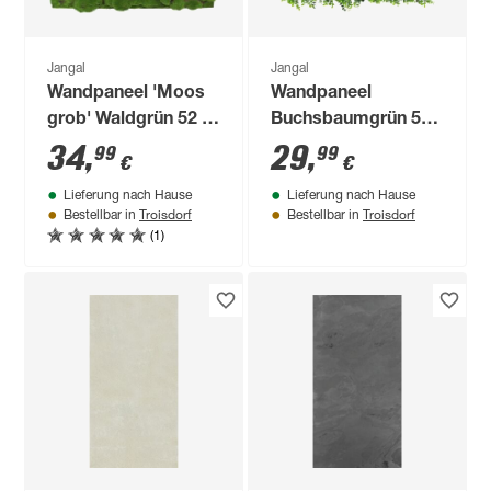
Jangal
Jangal
Wandpaneel 'Moos
Wandpaneel
grob' Waldgrün 52 x
Buchsbaumgrün 52
52 cm
x 52 cm
34
,
29
,
99
99
€
€
Lieferung nach Hause
Lieferung nach Hause
Troisdorf
Troisdorf
Bestellbar in
Bestellbar in
(1)