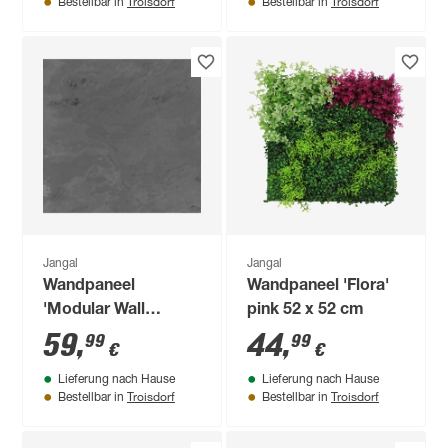
Troisdorf
Troisdorf
Bestellbar in
Bestellbar in
Jangal
Jangal
Wandpaneel
Wandpaneel 'Flora'
'Modular Wall
pink 52 x 52 cm
11302A Black Slate
59
,
44
,
99
99
€
€
Stone' grau 52 x 52
Lieferung nach Hause
Lieferung nach Hause
cm
Troisdorf
Troisdorf
Bestellbar in
Bestellbar in