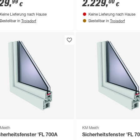
29
,
2.229
,
99
00
€
€
Keine Lieferung nach Hause
Keine Lieferung nach Hause
Troisdorf
Troisdorf
Bestellbar in
Bestellbar in
Meeth
KM Meeth
cherheitsfenster 'FL 700A
Sicherheitsfenster 'FL 7