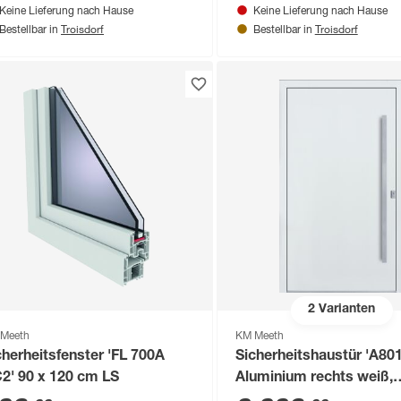
Keine Lieferung nach Hause
Keine Lieferung nach Hause
Troisdorf
Troisdorf
Bestellbar in
Bestellbar in
2
Varianten
Meeth
KM Meeth
cherheitsfenster 'FL 700A
Sicherheitshaustür 'A80
2' 90 x 120 cm LS
Aluminium rechts weiß,
Sondermaß