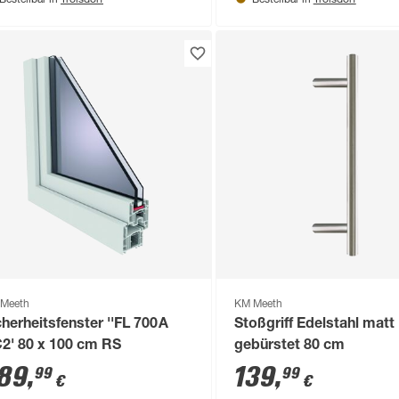
Bestellbar in
Bestellbar in
Meeth
KM Meeth
cherheitsfenster ''FL 700A
Stoßgriff Edelstahl matt
RC2' 80 x 100 cm RS
gebürstet 80 cm
89
,
139
,
99
99
€
€