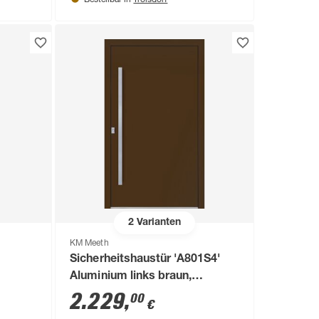
Bestellbar in
2
Varianten
KM Meeth
Sicherheitshaustür 'A801S4'
Aluminium links braun,
Sondermaß
2.229
,
00
€