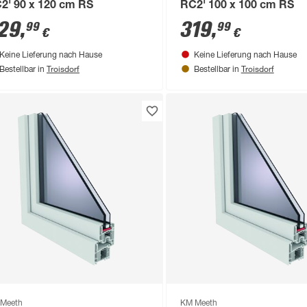
2' 90 x 120 cm RS
RC2' 100 x 100 cm RS
29
,
319
,
99
99
€
€
Keine Lieferung nach Hause
Keine Lieferung nach Hause
Troisdorf
Troisdorf
Bestellbar in
Bestellbar in
Meeth
KM Meeth