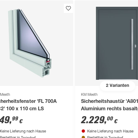
2
Varianten
Meeth
KM Meeth
cherheitsfenster 'FL 700A
Sicherheitshaustür 'A80
2' 100 x 110 cm LS
Aluminium rechts basalt
Sondermaß
49
,
2.229
,
99
00
€
€
Keine Lieferung nach Hause
Keine Lieferung nach Hause
Troisdorf
Troisdorf