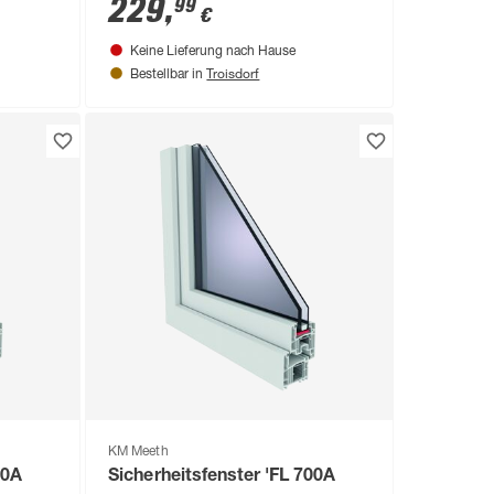
229
,
99
€
Keine Lieferung nach Hause
Troisdorf
Bestellbar in
KM Meeth
00A
Sicherheitsfenster 'FL 700A