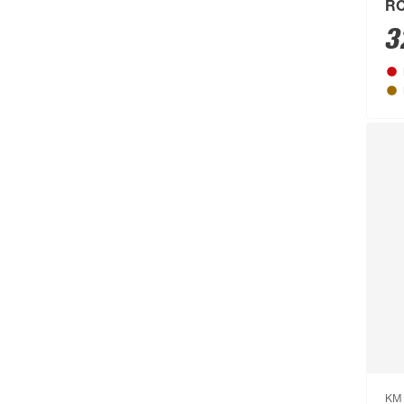
Campingaz
(55)
RC
3
Cartrend
(204)
Castrol
(77)
CFH
(63)
Chris Bergen
(172)
Classen
(1893)
Climaqua
(61)
Clou
(202)
Compo
(231)
Conmetall
(92)
Connex
(211)
Cornat
(1131)
Cozze
(80)
KM 