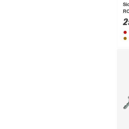
Si
CrownFlame
(61)
RC
Curver
(123)
2
d-c-fix
(267)
d-c-table
(59)
Dennerle
(64)
deutsche zauntechnik
(662)
Diephaus
(724)
Dobar
(75)
Doellken
(238)
Dokas
(74)
Dolle
(475)
Dremel
(138)