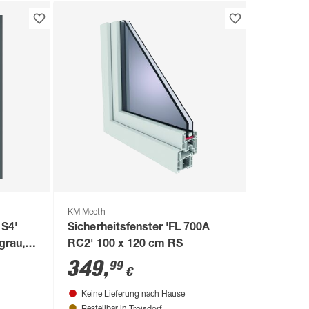
KM Meeth
1S4'
Sicherheitsfenster 'FL 700A
grau,
RC2' 100 x 120 cm RS
349
,
99
€
Keine Lieferung nach Hause
Troisdorf