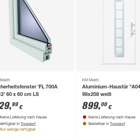
Meeth
KM Meeth
cherheitsfenster 'FL 700A
Aluminium-Haustür "A0
2' 60 x 60 cm LS
98x208 weiß
29
,
899
,
99
00
€
€
Keine Lieferung nach Hause
Keine Lieferung nach Hause
Troisdorf
Troisdorf
Verfügbar in
Bestellbar in
Nur wenige verfügbar