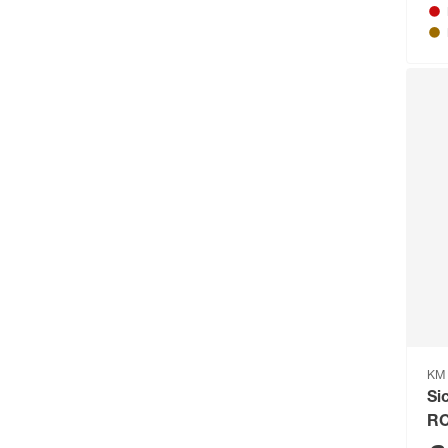
bellavista®
(60)
Beo
(329)
Bessey
(56)
Bestway
(236)
binderholz
(87)
Biohort
(1489)
blu
(95)
Boldt
(59)
Bolsius
(72)
Bondex
(150)
KM 
Bosch
(2217)
Si
RC
Bosch Petfood
(66)