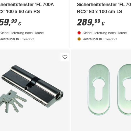
cherheitsfenster 'FL 700A
Sicherheitsfenster 'FL 7
2' 100 x 60 cm RS
RC2' 80 x 100 cm LS
59
,
289
,
99
99
€
€
Keine Lieferung nach Hause
Keine Lieferung nach Hause
Troisdorf
Troisdorf
Bestellbar in
Bestellbar in