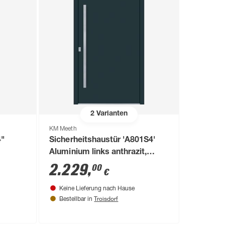
2
Varianten
KM Meeth
4"
Sicherheitshaustür 'A801S4'
Aluminium links anthrazit,
Sondermaß
2.229
,
00
€
Keine Lieferung nach Hause
Troisdorf
Bestellbar in