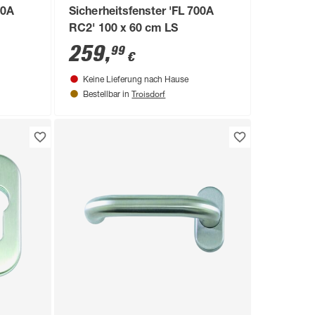
00A
Sicherheitsfenster 'FL 700A
RC2' 100 x 60 cm LS
259
,
99
€
Keine Lieferung nach Hause
Troisdorf
Bestellbar in