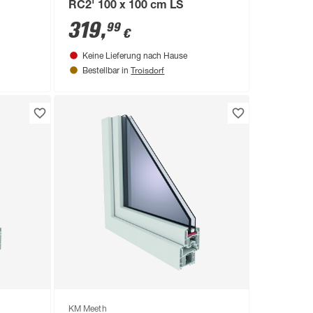
RC2' 100 x 100 cm LS
319
,
99
€
Keine Lieferung nach Hause
Troisdorf
Bestellbar in
KM Meeth