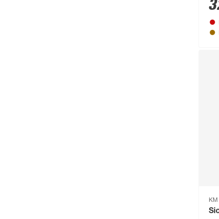
3
Brabantia
(67)
BRAVO
(108)
Brennenstuhl
(151)
Breuer
(766)
Brilliant
(211)
Brilo
(214)
Briloner
(484)
Brügmann TraumGarten
(776)
Burg-Wächter
(343)
Busch-Jäger
(135)
Buschbeck
(122)
KM 
BÜMAG eG
(169)
Si