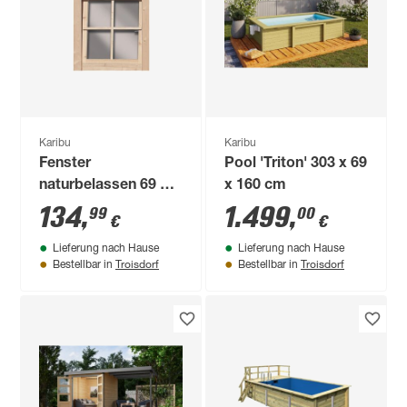
Karibu
Karibu
Fenster
Pool 'Triton' 303 x 69
naturbelassen 69 x
x 160 cm
80 cm
134
,
1.499
,
99
00
€
€
Lieferung nach Hause
Lieferung nach Hause
Troisdorf
Troisdorf
Bestellbar in
Bestellbar in