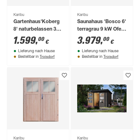
Karibu
Karibu
Gartenhaus'Koberg
Saunahaus 'Bosco 6'
8' naturbelassen 330
terragrau 9 kW Ofen
x 238 x 330 cm
externe Steuerung
1.599
,
3.979
,
00
00
€
€
396 x 231 x 217 cm
Lieferung nach Hause
Lieferung nach Hause
Troisdorf
Troisdorf
Bestellbar in
Bestellbar in
Karibu
Karibu