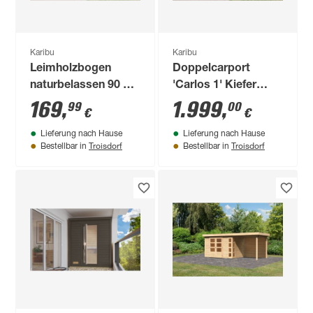
Karibu
Karibu
Leimholzbogen
Doppelcarport
naturbelassen 90 x
'Carlos 1' Kiefer
90 x 2660 cm
PVC-Dach mit zwei
169
,
1.999
,
99
00
€
€
Einfahrtsbögen 480
Lieferung nach Hause
Lieferung nach Hause
x 598 x 237 cm
Troisdorf
Troisdorf
Bestellbar in
Bestellbar in