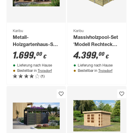
Karibu
Karibu
Metall-
Massivholzpool-Set
Holzgartenhaus-Set
'Modell Rechteck
'Komet 2 A'
pool-Set 3 A' 477 x
1.699
,
4.399
,
00
00
€
€
Fichtenholz
300 x 124 cm mit
Lieferung nach Hause
Lieferung nach Hause
naturbelassen
Sonnendeck und
Troisdorf
Troisdorf
Bestellbar in
Bestellbar in
Metall
Einhängeleiter
(1)
graualuminium 438 x
208,5 x 213 cm