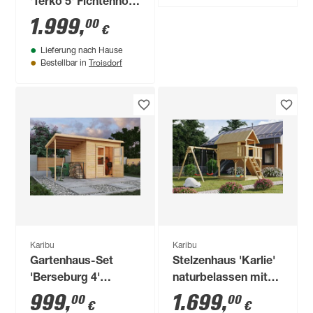
'Terko 5' Fichtenholz
naturbelassen 210 x
1.999
,
00
€
522 x 246 cm
Lieferung nach Hause
Troisdorf
Bestellbar in
Karibu
Karibu
Gartenhaus-Set
Stelzenhaus 'Karlie'
'Berseburg 4'
naturbelassen mit
Fichtenholz
Doppelschaukel,
999
,
1.699
,
00
00
€
€
naturbelassen 219 x
Rutsche anthrazit