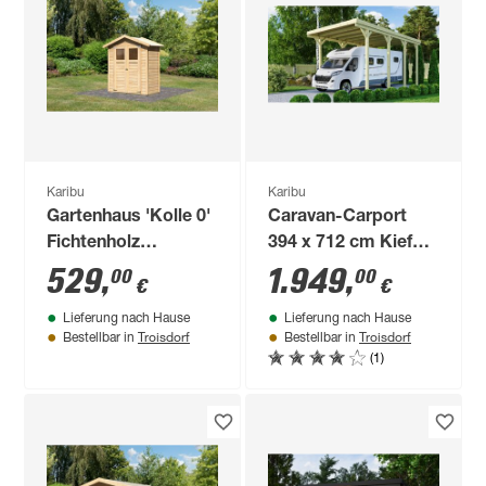
Karibu
Karibu
Gartenhaus 'Kolle 0'
Caravan-Carport
Fichtenholz
394 x 712 cm Kiefer
naturbelassen ECO
KDI PVC-Dach
529
,
1.949
,
00
00
€
€
standard 180 x 93 x
Lieferung nach Hause
Lieferung nach Hause
222 cm
Troisdorf
Troisdorf
Bestellbar in
Bestellbar in
(1)