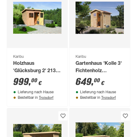
Karibu
Karibu
Holzhaus
Gartenhaus 'Kolle 3'
'Glücksburg 2' 213 x
Fichtenholz
217 x 220 cm
naturbelassen 180 x
999
,
649
,
00
00
€
€
naturfarben
184 x 222 cm
Lieferung nach Hause
Lieferung nach Hause
Troisdorf
Troisdorf
Bestellbar in
Bestellbar in