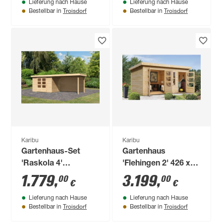
Lieferung nach Hause
Lieferung nach Hause
naturfarben
Troisdorf
Troisdorf
Bestellbar in
Bestellbar in
Karibu
Karibu
Gartenhaus-Set
Gartenhaus
'Raskola 4'
'Flehingen 2' 426 x
naturbelassen mit
276 x 228 cm
1.779
,
3.199
,
00
00
€
€
Anbaudach und
naturfarben
Lieferung nach Hause
Lieferung nach Hause
Rückwand 591,5 x
Troisdorf
Troisdorf
Bestellbar in
Bestellbar in
211 x 238 cm