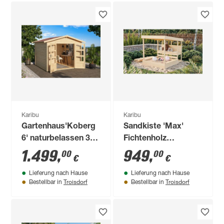
Karibu
Karibu
Gartenhaus'Koberg
Sandkiste 'Max'
6' naturbelassen 300
Fichtenholz
x 234 x 304 cm
naturbelassen 111,5
1.499
,
949
,
00
00
€
€
x 122,5 x 135,5 cm
Lieferung nach Hause
Lieferung nach Hause
Troisdorf
Troisdorf
Bestellbar in
Bestellbar in