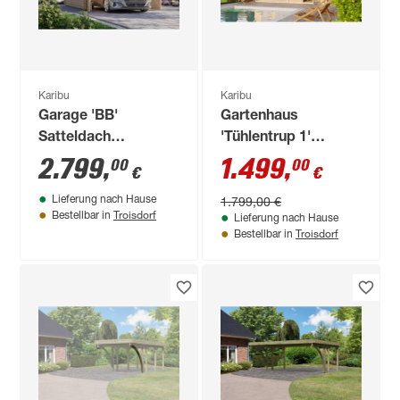
Karibu
Karibu
Garage 'BB'
Gartenhaus
Satteldach
'Tühlentrup 1'
naturfarben 297 x
Fichtenholz
2.799
,
1.499
,
00
00
€
€
447 x 270 cm
naturbelassen 211 x
1.799,00 €
Lieferung nach Hause
404 x 217 cm
Troisdorf
Bestellbar in
Lieferung nach Hause
Troisdorf
Bestellbar in