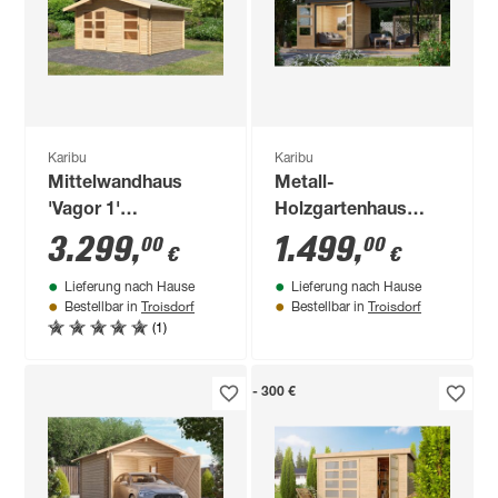
Karibu
Karibu
Mittelwandhaus
Metall-
'Vagor 1'
Holzgartenhaus
naturbelassen 526 x
'Komet A'
3.299
,
1.499
,
00
00
€
€
273 x 390 cm
naturbelassen/anthrazit,
Lieferung nach Hause
Lieferung nach Hause
Anbaudach,
Troisdorf
Troisdorf
Bestellbar in
Bestellbar in
Doppelflügeltür 453
(1)
x 235 x 208,5 cm
- 300 €