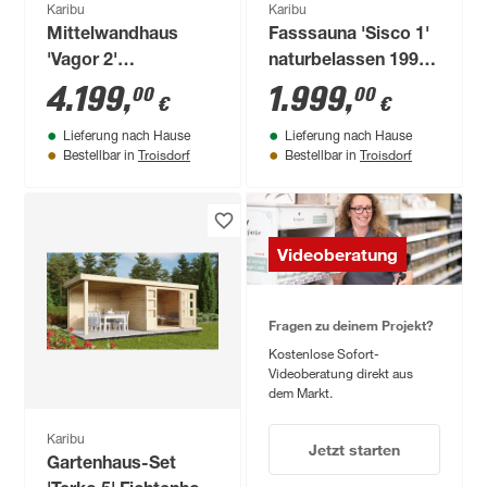
Karibu
Karibu
Mittelwandhaus
Fasssauna 'Sisco 1'
'Vagor 2'
naturbelassen 199 x
naturbelassen 526 x
175 x 205 cm
4.199
,
1.999
,
00
00
€
€
273 x 390 cm
Lieferung nach Hause
Lieferung nach Hause
Troisdorf
Troisdorf
Bestellbar in
Bestellbar in
Videoberatung
Fragen zu deinem Projekt?
Kostenlose Sofort-
Videoberatung direkt aus
dem Markt.
Karibu
Jetzt starten
Gartenhaus-Set