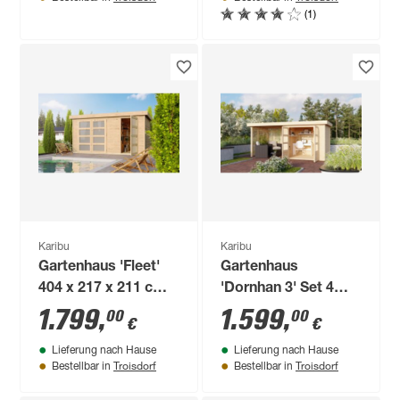
Metall
(1)
graualuminium 271 x
218,5 x 271 cm
Karibu
Karibu
Gartenhaus 'Fleet'
Gartenhaus
404 x 217 x 211 cm
'Dornhan 3' Set 4
naturfarben
naturfarben 466 x
1.799
,
1.599
,
00
00
€
€
217 x 211 cm
Lieferung nach Hause
Lieferung nach Hause
Troisdorf
Troisdorf
Bestellbar in
Bestellbar in