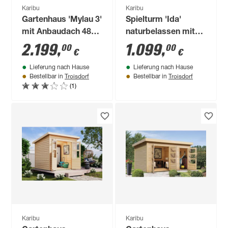
Karibu
Karibu
Gartenhaus 'Mylau 3'
Spielturm 'Ida'
mit Anbaudach 480
naturbelassen mit
x 244 x 242 cm
Rutsche anthrazit,
2.199
,
1.099
,
00
00
€
€
naturfarben
Doppelschaukel 440
Lieferung nach Hause
Lieferung nach Hause
x 394 x 345 cm
Troisdorf
Troisdorf
Bestellbar in
Bestellbar in
(1)
Karibu
Karibu