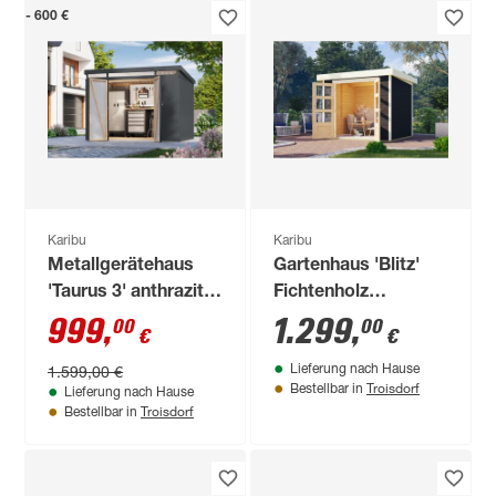
- 600 €
Karibu
Karibu
Metallgerätehaus
Gartenhaus 'Blitz'
'Taurus 3' anthrazit
Fichtenholz
290 x 213 x 209 cm
terragrau 242 x 211
999
,
1.299
,
00
00
€
€
x 217 cm
1.599,00 €
Lieferung nach Hause
Troisdorf
Bestellbar in
Lieferung nach Hause
Troisdorf
Bestellbar in