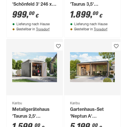
'Schönfeld 3' 246 x
'Taurus 3,5'
186 x 197 cm
graualuminium 290 x
999
,
1.899
,
00
00
€
€
naturfarben
213 x 292 cm
Lieferung nach Hause
Lieferung nach Hause
Troisdorf
Troisdorf
Bestellbar in
Bestellbar in
Karibu
Karibu
Metallgerätehaus
Gartenhaus-Set
'Taurus 2,5'
'Neptun A'
graualuminium 207 x
Fichtenholz
1.599
,
5.199
,
00
00