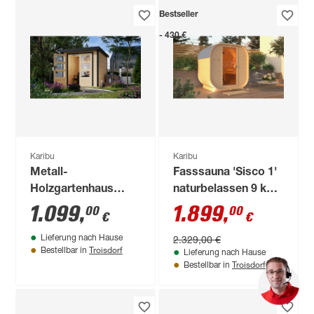
Bestseller
- 430 €
Karibu
Karibu
Metall-
Fasssauna 'Sisco 1'
Holzgartenhaus
naturbelassen 9 kW
'Komet A'
Ofen integrierte
1.099
,
1.899
,
00
00
€
€
naturbelassen/anthrazit
Steuerung 199 x 175
2.329,00 €
Lieferung nach Hause
Doppelflügeltür
x 205 cm
Troisdorf
Bestellbar in
Lieferung nach Hause
228,5 x 235x 208,5
Troisdorf
Bestellbar in
cm