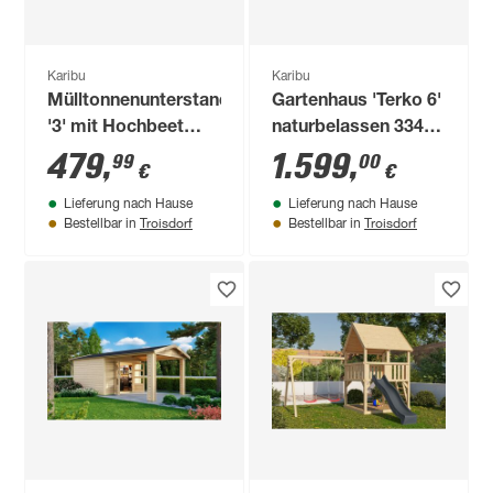
Karibu
Karibu
Mülltonnenunterstand
Gartenhaus 'Terko 6'
'3' mit Hochbeet
naturbelassen 334 x
anthrazit 238 x 142,6
216 x 331 cm
479
,
1.599
,
99
00
€
€
x 87,6 cm
Lieferung nach Hause
Lieferung nach Hause
Troisdorf
Troisdorf
Bestellbar in
Bestellbar in