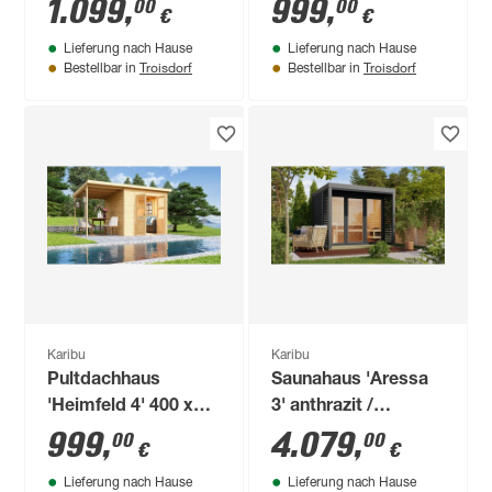
naturbelassen 242 x
naturfarben 246 x
1.099
,
999
,
00
00
€
€
211 x 217 cm
246 x 209 cm
Lieferung nach Hause
Lieferung nach Hause
Troisdorf
Troisdorf
Bestellbar in
Bestellbar in
Karibu
Karibu
Pultdachhaus
Saunahaus 'Aressa
'Heimfeld 4' 400 x
3' anthrazit /
214 x 219 cm
graualuminium 276 x
999
,
4.079
,
00
00
€
€
naturfarben
231,5 x 276 cm
Lieferung nach Hause
Lieferung nach Hause