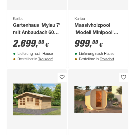
Karibu
Karibu
Gartenhaus 'Mylau 7'
Massivholzpool
mit Anbaudach 600
'Modell Minipool'
x 304 x 250 cm
200,5 x 78 x 223 cm
2.699
,
999
,
00
00
€
€
naturfarben
Lieferung nach Hause
Lieferung nach Hause
Troisdorf
Troisdorf
Bestellbar in
Bestellbar in