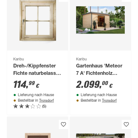
Karibu
Karibu
Dreh-/Kippfenster
Gartenhaus 'Meteor
Fichte naturbelassen
7 A' Fichtenholz
69 x 80 x 6 cm, für
naturbelassen /
114
,
2.099
,
99
00
€
€
Gartenhäuser 28
graualuminium 360,5
Lieferung nach Hause
Lieferung nach Hause
mm
x 219 x 240,5 cm
Troisdorf
Troisdorf
Bestellbar in
Bestellbar in
(5)