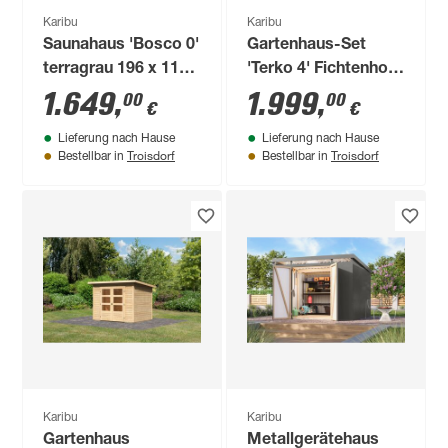
Karibu
Karibu
Saunahaus 'Bosco 0'
Gartenhaus-Set
terragrau 196 x 113
'Terko 4' Fichtenholz
x 228 cm
naturbelassen 211 x
1.649
,
1.999
,
00
00
€
€
522 x 217 cm
Lieferung nach Hause
Lieferung nach Hause
Troisdorf
Troisdorf
Bestellbar in
Bestellbar in
Karibu
Karibu
Gartenhaus
Metallgerätehaus