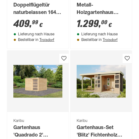
Doppelflügeltür
Metall-
naturbelassen 164 x
Holzgartenhaus
180,5 cm
'Komet B'
409
,
1.299
,
99
00
€
€
terragrau/anthrazit
Lieferung nach Hause
Lieferung nach Hause
Doppelflügeltür
Troisdorf
Troisdorf
Bestellbar in
Bestellbar in
228,5 x 235x 208,5
cm
Karibu
Karibu
Gartenhaus
Gartenhaus-Set
'Quadrado 2'
'Blitz' Fichtenholz