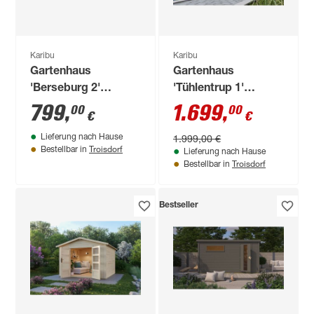
Karibu
Karibu
Gartenhaus
Gartenhaus
'Berseburg 2'
'Tühlentrup 1'
Fichtenholz
Fichtenholz
799
,
1.699
,
00
00
€
€
vorvergraut 182 x
terragrau 211 x 404
1.999,00 €
Lieferung nach Hause
219 x 126 cm
x 217 cm
Troisdorf
Bestellbar in
Lieferung nach Hause
Troisdorf
Bestellbar in
Bestseller