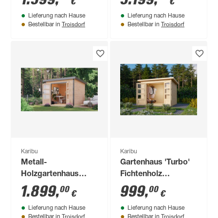
€
€
213 x 292 cm
naturbelassen/anthrazit
Lieferung nach Hause
Lieferung nach Hause
537,5 x 231,5 x 276
Troisdorf
Troisdorf
Bestellbar in
Bestellbar in
cm
Karibu
Karibu
Metall-
Gartenhaus 'Turbo'
Holzgartenhaus
Fichtenholz
'Meteor 6 A'
naturbelassen 246 x
1.899
,
999
,
00
00
€
€
Fichtenholz
197 x 186 cm
Lieferung nach Hause
Lieferung nach Hause
naturbelassen
Troisdorf
Troisdorf
Bestellbar in
Bestellbar in