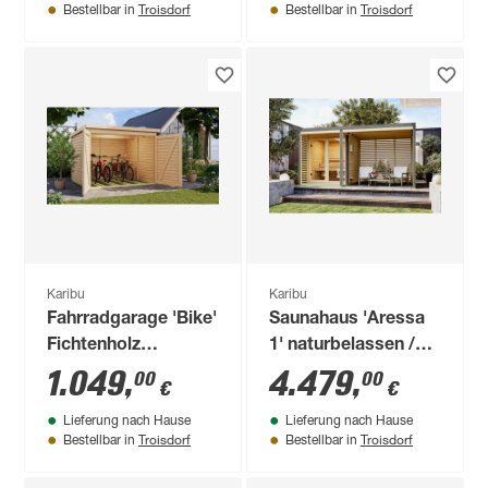
Troisdorf
Troisdorf
Bestellbar in
Bestellbar in
Karibu
Karibu
Fahrradgarage 'Bike'
Saunahaus 'Aressa
Fichtenholz
1' naturbelassen /
naturbelassen 212,5
graualuminium mit
1.049
,
4.479
,
00
00
€
€
x 167 x 216,5 cm
Anbaudach 452 x
Lieferung nach Hause
Lieferung nach Hause
231,5 x 276 cm
Troisdorf
Troisdorf
Bestellbar in
Bestellbar in