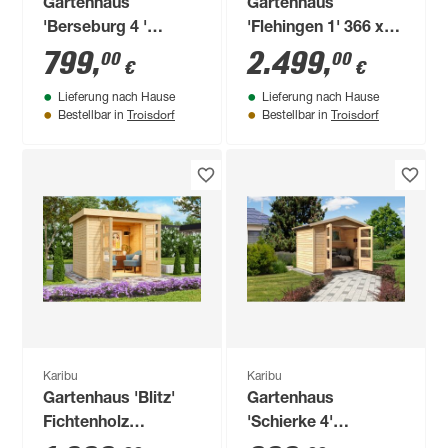
Gartenhaus
Gartenhaus
'Berseburg 4 '
'Flehingen 1' 366 x
Fichtenholz
246 x 227 cm
799
,
2.499
,
00
00
€
€
naturbelassen 219 x
naturfarben
Lieferung nach Hause
Lieferung nach Hause
212 x 214 cm
Troisdorf
Troisdorf
Bestellbar in
Bestellbar in
Karibu
Karibu
Gartenhaus 'Blitz'
Gartenhaus
Fichtenholz
'Schierke 4'