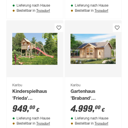
Lieferung nach Hause
Lieferung nach Hause
370 x 214 cm
438 x 485 x 329,5 cm
Troisdorf
Troisdorf
Bestellbar in
Bestellbar in
Karibu
Karibu
Kinderspielhaus
Gartenhaus
'Frieda'
'Braband'
naturbelassene
Fichtenholz ohne
949
,
4.999
,
00
00
€
€
nordische Fichte 347
Boden
Lieferung nach Hause
Lieferung nach Hause
x 291 x 264 cm
naturbelassen 507 x
Troisdorf
Troisdorf
Bestellbar in
Bestellbar in
293 x 401 cm