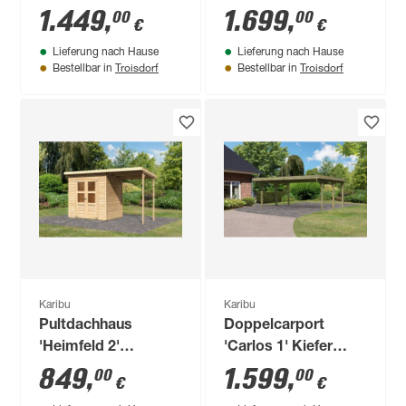
naturbelassen 276 x
terragrau 462 x 211
1.449
,
1.699
,
00
00
€
€
214 x 276 cm
x 217 cm
Lieferung nach Hause
Lieferung nach Hause
Troisdorf
Troisdorf
Bestellbar in
Bestellbar in
Karibu
Karibu
Pultdachhaus
Doppelcarport
'Heimfeld 2'
'Carlos 1' Kiefer
naturfarben 212 x
PVC-Dach 480 x 598
849
,
1.599
,
00
00
€
€
154 x 219 cm
x 237 cm