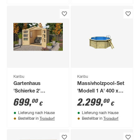
Karibu
Karibu
Gartenhaus
Massivholzpool-Set
'Schierke 2'
'Modell 1 A' 400 x
naturfarben 186 x
400 x 124 cm mit
699
,
2.299
,
00
00
€
€
186 x 210 cm
Edelstahlleiter und
Lieferung nach Hause
Lieferung nach Hause
Holzleiter
Troisdorf
Troisdorf
Bestellbar in
Bestellbar in