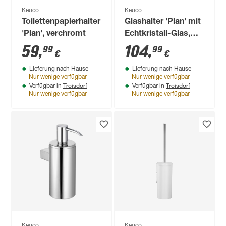
Keuco
Keuco
Toilettenpapierhalter
Glashalter 'Plan' mit
'Plan', verchromt
Echtkristall-Glas,
verchromt
59
,
104
,
99
99
€
€
Lieferung nach Hause
Lieferung nach Hause
Nur wenige verfügbar
Nur wenige verfügbar
Troisdorf
Troisdorf
Verfügbar in
Verfügbar in
Nur wenige verfügbar
Nur wenige verfügbar