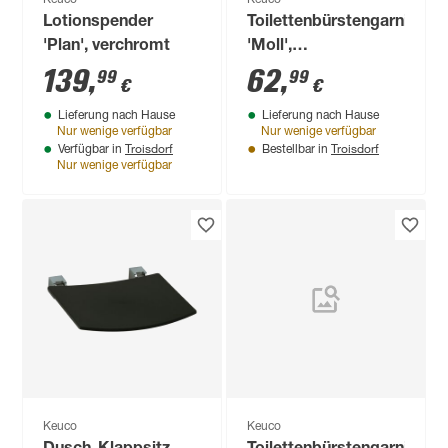
Keuco
Keuco
Lotionspender
Toilettenbürstengarnitur
'Plan', verchromt
'Moll',
weiß/verchromt
139
,
62
,
99
99
€
€
Lieferung nach Hause
Lieferung nach Hause
Nur wenige verfügbar
Nur wenige verfügbar
Troisdorf
Troisdorf
Verfügbar in
Bestellbar in
Nur wenige verfügbar
Keuco
Keuco