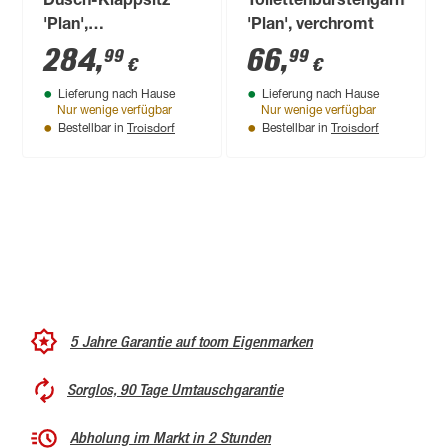
Dusch-Klappsitz
Toilettenbürstengarnitur
'Plan',
'Plan', verchromt
verchromt/schwarzgrau
284
,
66
,
99
99
€
€
Lieferung nach Hause
Lieferung nach Hause
Nur wenige verfügbar
Nur wenige verfügbar
Troisdorf
Troisdorf
Bestellbar in
Bestellbar in
5 Jahre Garantie auf toom Eigenmarken
Sorglos, 90 Tage Umtauschgarantie
Abholung im Markt in 2 Stunden