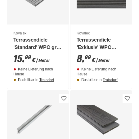
Kovalex
Kovalex
Terrassendiele
Terrassendiele
'Standard' WPC grau
'Exklusiv' WPC
1000 x 145 x 26 mm
anthrazit 1000 x 145
15
,
8
,
99
99
€
€
/ Meter
/ Meter
x 26 mm
Keine Lieferung nach
Keine Lieferung nach
Hause
Hause
Troisdorf
Troisdorf
Bestellbar in
Bestellbar in