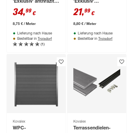
'Exklusiv' anthrazit
'Exklusiv'
4000 x 145 x 26 mm
sandfarben matt
34
,
21
,
99
99
€
€
2500 x 145 x 26 mm
8,75 € / Meter
8,80 € / Meter
Lieferung nach Hause
Lieferung nach Hause
Troisdorf
Troisdorf
Bestellbar in
Bestellbar in
(1)
Kovalex
Kovalex
WPC-
Terrassendielen-