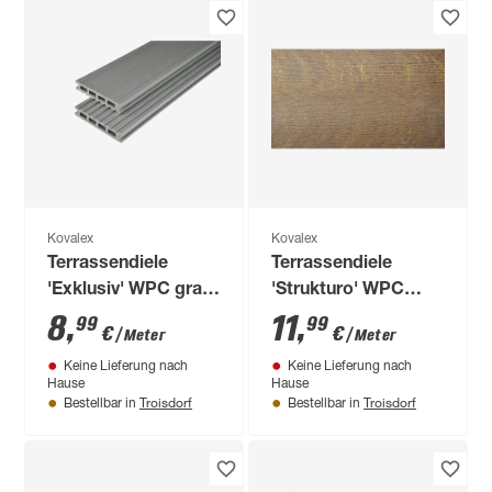
Kovalex
Kovalex
Terrassendiele
Terrassendiele
'Exklusiv' WPC grau
'Strukturo' WPC
1000 x 145 x 26 mm
walnuss 1000 x 145
8
,
11
,
99
99
€
€
/ Meter
/ Meter
x 20 mm
Keine Lieferung nach
Keine Lieferung nach
Hause
Hause
Troisdorf
Troisdorf
Bestellbar in
Bestellbar in