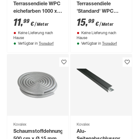
Terrassendiele WPC
Terrassendiele
eichefarben 1000 x
'Standard' WPC
145 x 20 mm
graubraun 1000 x
11
,
15
,
99
99
€
€
/ Meter
/ Meter
145 x 26 mm
Keine Lieferung nach
Keine Lieferung nach
Hause
Hause
Troisdorf
Troisdorf
Verfügbar in
Verfügbar in
Kovalex
Kovalex
Schaumstoffdehnungsprofil
Alu-