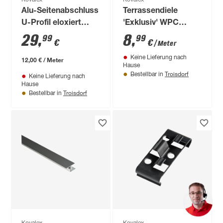
Kovalex
Kovalex
Alu-Seitenabschluss
Terrassendiele
U-Profil eloxiert
'Exklusiv' WPC
2500 x 27 x 24/47
schokobraun 1000 x
29
,
8
,
99
99
€
€
/ Meter
mm
145 x 26 mm
Keine Lieferung nach
12,00 € / Meter
Hause
Troisdorf
Bestellbar in
Keine Lieferung nach
Hause
Troisdorf
Bestellbar in