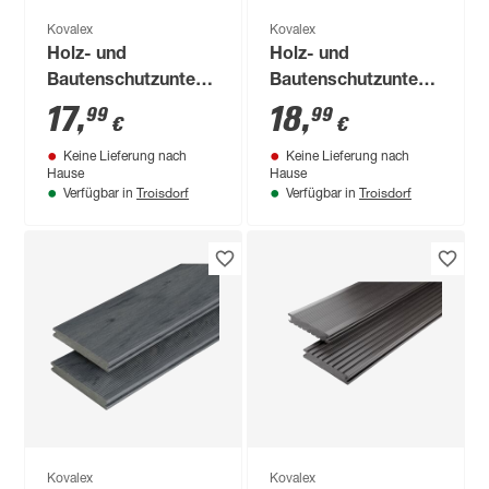
Kovalex
Kovalex
Holz- und
Holz- und
Bautenschutzunterlage
Bautenschutzunterlage
90 x 60 x 8 mm,
100 x 20 x 60 mm,
17
,
18
,
99
99
€
€
48er-Pack
20er-Pack
Keine Lieferung nach
Keine Lieferung nach
Hause
Hause
Troisdorf
Troisdorf
Verfügbar in
Verfügbar in
Kovalex
Kovalex