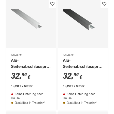
Kovalex
Kovalex
Alu-
Alu-
Seitenabschlussprofil
Seitenabschlussprofil
2500 x 41 x 45 mm
anthrazit eloxiert mit
32
,
32
,
99
99
€
€
Alu-
Befestigungsprofil
13,20 € / Meter
13,20 € / Meter
2500 x 45 x 59 mm
Keine Lieferung nach
Keine Lieferung nach
Hause
Hause
Troisdorf
Troisdorf
Bestellbar in
Bestellbar in