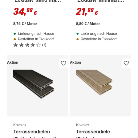
'Exklusiv' sand matt
'Exklusiv' anthrazit
4000 x 145 x 26 mm
matt 2500 x 145 x 26
34
,
21
,
99
99
€
€
mm
8,75 € / Meter
8,80 € / Meter
Lieferung nach Hause
Lieferung nach Hause
Troisdorf
Troisdorf
Bestellbar in
Bestellbar in
(1)
Aktion
Aktion
Kovalex
Kovalex
Terrassendielen
Terrassendiele