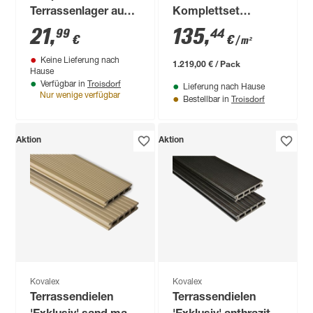
Terrassenlager aus
Komplettset
Aluminium 10 Stück
'Strukturo' grau 3000
21
,
135
,
99
44
€
€
/ m²
x 3000 mm
Keine Lieferung nach
1.219,00 € / Pack
Hause
Troisdorf
Verfügbar in
Lieferung nach Hause
Nur wenige verfügbar
Troisdorf
Bestellbar in
Aktion
Aktion
Kovalex
Kovalex
Terrassendielen
Terrassendielen