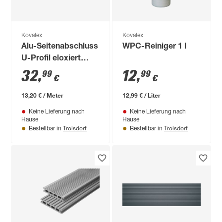
Kovalex
Kovalex
Alu-Seitenabschluss
WPC-Reiniger 1 l
U-Profil eloxiert
2500 x 27 x 28/42
32
,
12
,
99
99
€
€
mm
13,20 € / Meter
12,99 € / Liter
Keine Lieferung nach
Keine Lieferung nach
Hause
Hause
Troisdorf
Troisdorf
Bestellbar in
Bestellbar in