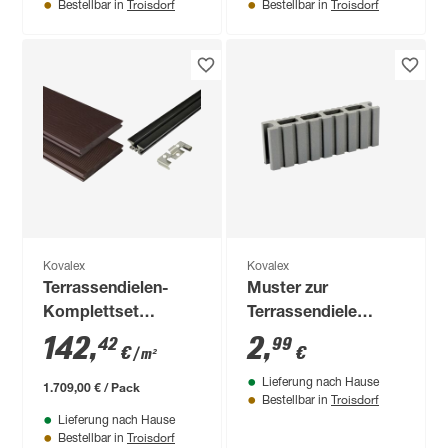
Troisdorf
Troisdorf
Bestellbar in
Bestellbar in
Kovalex
Kovalex
Terrassendielen-
Muster zur
Komplettset
Terrassendiele
'Strukturo'
'Exklusiv' grau matt
142
,
2
,
42
99
€
€
/ m²
schokobraun 3000 x
100 x 145 x 26 mm
Lieferung nach Hause
4000 mm
1.709,00 € / Pack
Troisdorf
Bestellbar in
Lieferung nach Hause
Troisdorf
Bestellbar in