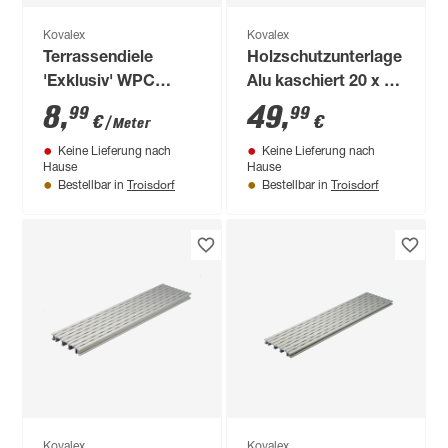
Kovalex
Kovalex
Terrassendiele
Holzschutzunterlage
'Exklusiv' WPC
Alu kaschiert 20 x 20
graubraun 1000 x
x 0,5 cm, 30 Stück
8
,
49
,
99
99
€
€
/ Meter
145 x 26 mm
Keine Lieferung nach
Keine Lieferung nach
Hause
Hause
Troisdorf
Troisdorf
Bestellbar in
Bestellbar in
Kovalex
Kovalex