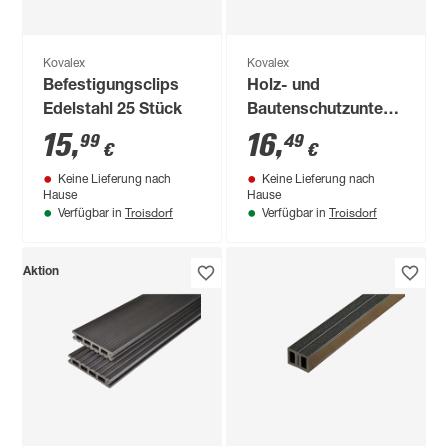
Kovalex
Kovalex
Befestigungsclips
Holz- und
Edelstahl 25 Stück
Bautenschutzunterlage
90 x 60 x 3 mm,
15
,
16
,
99
49
€
€
60er-Pack
Keine Lieferung nach
Keine Lieferung nach
Hause
Hause
Troisdorf
Troisdorf
Verfügbar in
Verfügbar in
Aktion