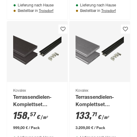
Lieferung nach Hause
Lieferung nach Hause
Troisdorf
Troisdorf
Bestellbar in
Bestellbar in
Kovalex
Kovalex
Terrassendielen-
Terrassendielen-
Komplettset
Komplettset
'Strukturo'
'Strukturo' grau 6000
158
,
133
,
57
71
€
€
/ m²
/ m²
grau/braun 2100 x
x 4000 mm
3000 mm
999,00 € / Pack
3.209,00 € / Pack