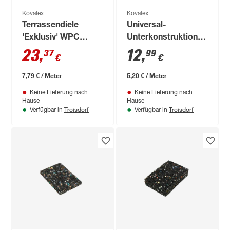
Kovalex
Kovalex
Terrassendiele
Universal-
'Exklusiv' WPC
Unterkonstruktion
graubraun 3000 x
WPC schwarz 2500
23
,
12
,
37
99
€
€
145 x 26 mm
x 55 x 40 mm
7,79 € / Meter
5,20 € / Meter
Keine Lieferung nach
Keine Lieferung nach
Hause
Hause
Troisdorf
Troisdorf
Verfügbar in
Verfügbar in