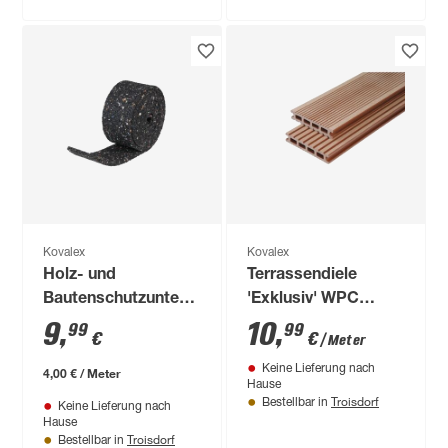
Kovalex
Kovalex
Holz- und
Terrassendiele
Bautenschutzunterlage
'Exklusiv' WPC
schwarz gerollt 2500
braun 1000 x 145 x
9
,
10
,
99
99
€
€
/ Meter
x 77 x 8 mm
26 mm
Keine Lieferung nach
4,00 € / Meter
Hause
Troisdorf
Bestellbar in
Keine Lieferung nach
Hause
Troisdorf
Bestellbar in