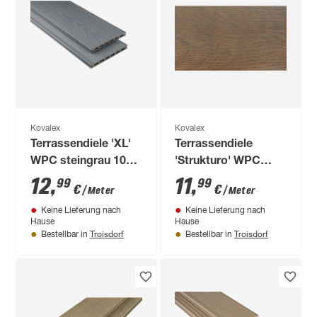
Kovalex
Kovalex
Terrassendiele 'XL'
Terrassendiele
WPC steingrau 1000
'Strukturo' WPC
x 190 x 20 mm
kastanie 1000 x 145
12
,
11
,
99
99
€
€
/ Meter
/ Meter
x 20 mm
Keine Lieferung nach
Keine Lieferung nach
Hause
Hause
Troisdorf
Troisdorf
Bestellbar in
Bestellbar in