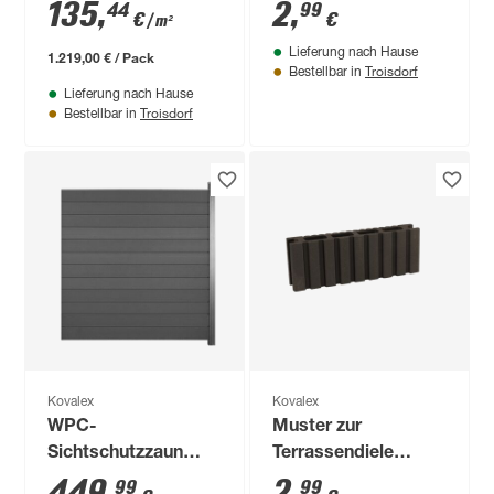
'Strukturo'
'Exklusiv' braun matt
135
,
2
,
44
99
€
€
/ m²
schokobraun 3000 x
100 x 145 x 26 mm
Lieferung nach Hause
3000 mm
1.219,00 € / Pack
Troisdorf
Bestellbar in
Lieferung nach Hause
Troisdorf
Bestellbar in
Kovalex
Kovalex
WPC-
Muster zur
Sichtschutzzaun
Terrassendiele
'Premium'
'Exklusiv' anthrazit
449
,
2
,
99
99