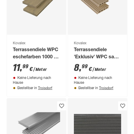
Kovalex
Kovalex
Terrassendiele WPC
Terrassendiele
eschefarben 1000 x
'Exklusiv' WPC sand
145 x 20 mm
1000 x 145 x 26 mm
11
,
8
,
99
99
€
€
/ Meter
/ Meter
Keine Lieferung nach
Keine Lieferung nach
Hause
Hause
Troisdorf
Troisdorf
Bestellbar in
Bestellbar in