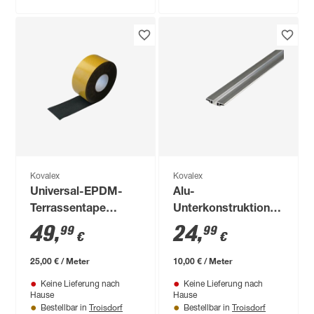
Kovalex
Kovalex
Universal-EPDM-
Alu-
Terrassentape
Unterkonstruktion
schwarz 200 x 8 cm
2500 x 62 x 12 mm
49
,
24
,
99
99
€
€
25,00 € / Meter
10,00 € / Meter
Keine Lieferung nach
Keine Lieferung nach
Hause
Hause
Troisdorf
Troisdorf
Bestellbar in
Bestellbar in