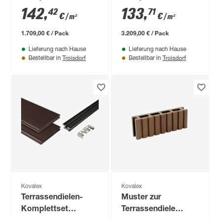
'Strukturo' grau 3000
'Strukturo'
142
,
133
,
42
71
€
€
/ m²
/ m²
x 4000 mm
grau/braun 6000 x
4000 mm
1.709,00 € / Pack
3.209,00 € / Pack
Lieferung nach Hause
Lieferung nach Hause
Troisdorf
Troisdorf
Bestellbar in
Bestellbar in
Kovalex
Kovalex
Terrassendielen-
Muster zur
Komplettset
Terrassendiele