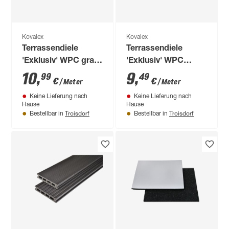
Kovalex
Kovalex
Terrassendiele
Terrassendiele
'Exklusiv' WPC grau
'Exklusiv' WPC
1000 x 145 x 26 mm
steingrau 1000 x 145
10
,
9
,
99
49
€
€
/ Meter
/ Meter
x 26 mm
Keine Lieferung nach
Keine Lieferung nach
Hause
Hause
Troisdorf
Troisdorf
Bestellbar in
Bestellbar in