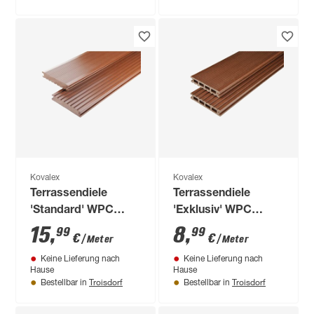
Kovalex
Kovalex
Terrassendiele
Terrassendiele
'Standard' WPC
'Exklusiv' WPC
braun 1000 x 145 x
braun 1000 x 145 x
15
,
8
,
99
99
€
€
/ Meter
/ Meter
26 mm
26 mm
Keine Lieferung nach
Keine Lieferung nach
Hause
Hause
Troisdorf
Troisdorf
Bestellbar in
Bestellbar in