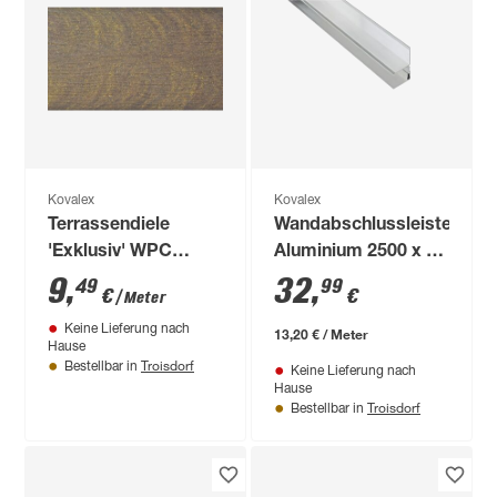
Kovalex
Kovalex
Terrassendiele
Wandabschlussleiste
'Exklusiv' WPC
Aluminium 2500 x 40
walnuss 1000 x 145
x 40 mm
9
,
32
,
49
99
€
€
/ Meter
x 26 mm
Keine Lieferung nach
13,20 € / Meter
Hause
Troisdorf
Bestellbar in
Keine Lieferung nach
Hause
Troisdorf
Bestellbar in