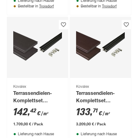
Lieferung nach Hause
Lieferung nach Hause
Troisdorf
Troisdorf
Bestellbar in
Bestellbar in
Kovalex
Kovalex
Terrassendielen-
Terrassendielen-
Komplettset
Komplettset
'Strukturo'
'Strukturo'
142
,
133
,
42
71
€
€
/ m²
/ m²
grau/braun 3000 x
schokobraun 6000 x
4000 mm
4000 mm
1.709,00 € / Pack
3.209,00 € / Pack
Lieferung nach Hause
Lieferung nach Hause