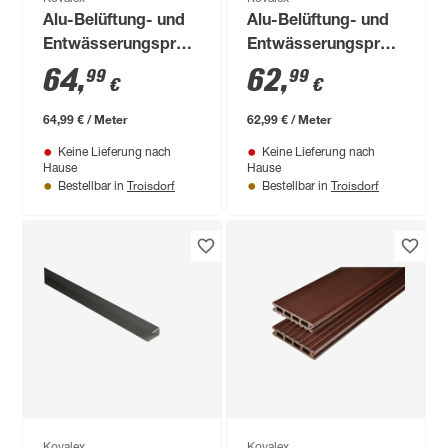
Alu-Belüftung- und
Alu-Belüftung- und
Entwässerungsprofil
Entwässerungsprofil
silbern 100 x 15 x 2,6
silbern 100 x 15 x 2
64
,
62
,
99
99
€
€
cm
cm
64,99 € / Meter
62,99 € / Meter
Keine Lieferung nach
Keine Lieferung nach
Hause
Hause
Troisdorf
Troisdorf
Bestellbar in
Bestellbar in