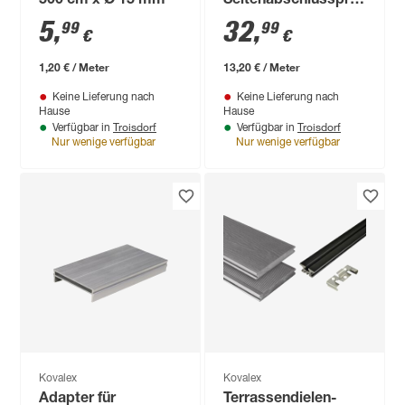
500 cm x Ø 15 mm
Seitenabschlussprofil
41 eloxiert mit Alu-
5
,
32
,
99
99
€
€
Befestigungsprofil
2500 x 45 x 41 mm
1,20 € / Meter
13,20 € / Meter
Keine Lieferung nach
Keine Lieferung nach
Hause
Hause
Troisdorf
Troisdorf
Verfügbar in
Verfügbar in
Nur wenige verfügbar
Nur wenige verfügbar
Kovalex
Kovalex
Adapter für
Terrassendielen-