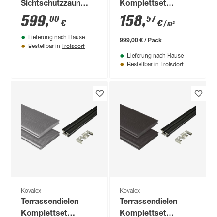
Sichtschutzzaun
Komplettset
'Premium'
'Strukturo' grau 2100
599
,
158
,
00
57
€
€
/ m²
Startermodul
x 3000 mm
Lieferung nach Hause
anthrazit matt 178 x
999,00 € / Pack
Troisdorf
Bestellbar in
188 cm, 2 Pfosten
Lieferung nach Hause
Troisdorf
Bestellbar in
Kovalex
Kovalex
Terrassendielen-
Terrassendielen-
Komplettset
Komplettset