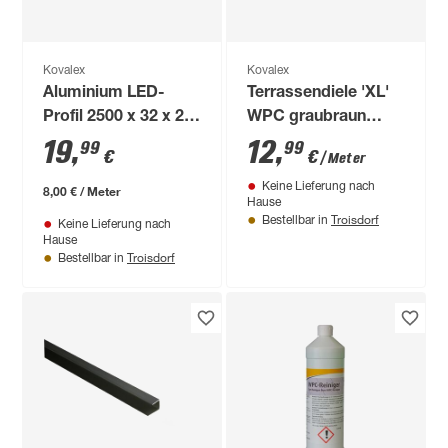
Kovalex
Kovalex
Aluminium LED-
Terrassendiele 'XL'
Profil 2500 x 32 x 20
WPC graubraun
mm
1000 x 190 x 20 mm
19
,
12
,
99
99
€
€
/ Meter
Keine Lieferung nach
8,00 € / Meter
Hause
Troisdorf
Bestellbar in
Keine Lieferung nach
Hause
Troisdorf
Bestellbar in