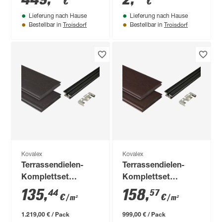
€
€
Erweiterungsmodul
matt 100 x 145 x 26
Lieferung nach Hause
Lieferung nach Hause
anthrazit matt 178 x
mm
Troisdorf
Troisdorf
Bestellbar in
Bestellbar in
188 cm, 1 Pfosten
Kovalex
Kovalex
Terrassendielen-
Terrassendielen-
Komplettset
Komplettset
'Strukturo'
'Strukturo'
135
,
158
,
44
57
€
€
/ m²
/ m²
grau/braun 3000 x
schokobraun 2100 x
3000 mm
3000 mm
1.219,00 € / Pack
999,00 € / Pack