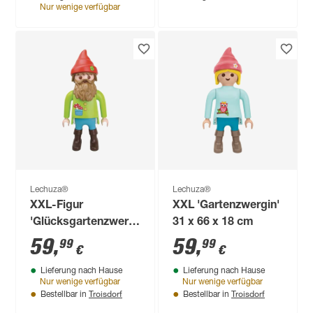
Nur wenige verfügbar
Lechuza®
Lechuza®
XXL-Figur
XXL 'Gartenzwergin'
'Glücksgartenzwerg'
31 x 66 x 18 cm
33,4 x 68,4 x 27,5 cm
59
,
59
,
99
99
€
€
Lieferung nach Hause
Lieferung nach Hause
Nur wenige verfügbar
Nur wenige verfügbar
Troisdorf
Troisdorf
Bestellbar in
Bestellbar in