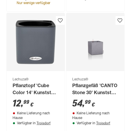
Nur wenige verfügbar
Lechuza®
Lechuza®
Pflanztopf 'Cube
Pflanzgefäß 'CANTO
Color 14' Kunststoff
Stone 30' Kunststoff
grau 14 x 14 x 14 cm
steingrau 30,8 x 30 x
12
,
54
,
99
99
€
€
30 cm
Keine Lieferung nach
Keine Lieferung nach
Hause
Hause
Troisdorf
Troisdorf
Verfügbar in
Verfügbar in