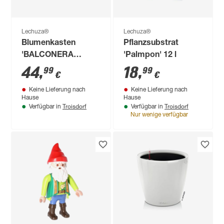
Lechuza®
Lechuza®
Blumenkasten
Pflanzsubstrat
'BALCONERA
'Palmpon' 12 l
Cottage 80'
44
,
18
,
99
99
€
€
Kunststoff
Keine Lieferung nach
Keine Lieferung nach
granitfarben 79 x 19
Hause
Hause
x 19 cm
Troisdorf
Troisdorf
Verfügbar in
Verfügbar in
Nur wenige verfügbar