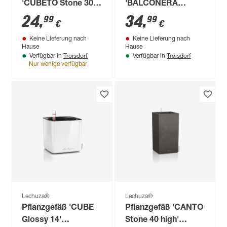
'CUBETO Stone 30'
'BALCONERA
Kunststoff steingrau
Cottage 50'
24
,
34
,
99
99
€
€
Ø 29,8 x 13,5 cm
Kunststoff
Keine Lieferung nach
Keine Lieferung nach
granitfarben 50 x 19
Hause
Hause
x 19 cm
Troisdorf
Troisdorf
Verfügbar in
Verfügbar in
Nur wenige verfügbar
Lechuza®
Lechuza®
Pflanzgefäß 'CUBE
Pflanzgefäß 'CANTO
Glossy 14'
Stone 40 high'