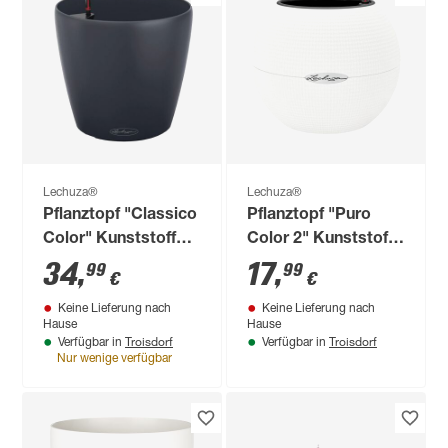
Lechuza®
Lechuza®
Pflanztopf "Classico
Pflanztopf "Puro
Color" Kunststoff
Color 2" Kunststoff
schiefergrau Ø 28 x
weiß Ø 20 x 16 cm
34
,
17
,
99
99
€
€
26 cm
Keine Lieferung nach
Keine Lieferung nach
Hause
Hause
Troisdorf
Troisdorf
Verfügbar in
Verfügbar in
Nur wenige verfügbar