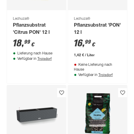
Lechuza®
Lechuza®
Pflanzsubstrat
Pflanzsubstrat 'PON'
'Citrus PON' 12 l
12 l
18
,
16
,
99
99
€
€
Lieferung nach Hause
1,42 € / Liter
Troisdorf
Verfügbar in
Keine Lieferung nach
Hause
Troisdorf
Verfügbar in