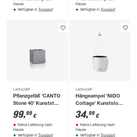
Stück
Hause
Hause
Troisdorf
Troisdorf
Verfügbar in
Verfügbar in
Lechuza®
Lechuza®
Pflanzgefäß 'CANTO
Hängeampel 'NIDO
Stone 40' Kunststoff
Cottage' Kunststoff
steingrau 41 x 41 x
weiß Ø 27 x 23 cm
99
,
34
,
99
99
€
€
41 cm
Keine Lieferung nach
Keine Lieferung nach
Hause
Hause
Troisdorf
Troisdorf
Verfügbar in
Verfügbar in