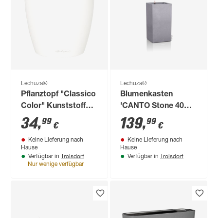
Lechuza®
Lechuza®
Pflanztopf "Classico
Blumenkasten
Color" Kunststoff
'CANTO Stone 40
weiß Ø 28 x 26 cm
high' steingrau,
34
,
139
,
99
99
€
€
Komplett-Set
Keine Lieferung nach
Keine Lieferung nach
Hause
Hause
Troisdorf
Troisdorf
Verfügbar in
Verfügbar in
Nur wenige verfügbar