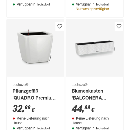
Troisdorf
Troisdorf
Verfügbar in
Verfügbar in
Nur wenige verfügbar
Lechuza®
Lechuza®
Pflanzgefäß
Blumenkasten
'QUADRO Premium
'BALCONERA
LS 21' Kunststoff
Cottage 80'
32
,
44
,
99
99
€
€
weiß Ø 22 x 20,5 cm
Kunststoff weiß 79 x
Keine Lieferung nach
Keine Lieferung nach
19 x 19 cm
Hause
Hause
Troisdorf
Troisdorf
Verfügbar in
Verfügbar in