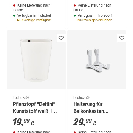
Keine Lieferung nach
Keine Lieferung nach
Hause
Hause
Troisdorf
Troisdorf
Verfügbar in
Verfügbar in
Nur wenige verfügbar
Nur wenige verfügbar
Lechuza®
Lechuza®
Pflanztopf "Deltini"
Halterung für
Kunststoff weiß 14 x
Balkonkasten
18 x 14 cm
'BALCONERA Stone'
19
,
29
,
99
99
€
€
Kunststoff weiß 2
Keine Lieferung nach
Keine Lieferung nach