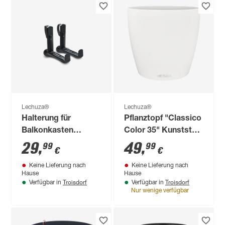
Lechuza®
Lechuza®
Halterung für
Pflanztopf "Classico
Balkonkasten
Color 35" Kunststoff
'BALCONERA Stone'
weiß Ø 35 x 33 cm
29
,
49
,
99
99
€
€
Kunststoff schwarz
Keine Lieferung nach
Keine Lieferung nach
2 Stück
Hause
Hause
Troisdorf
Troisdorf
Verfügbar in
Verfügbar in
Nur wenige verfügbar