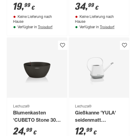
Kunststoff anthrazit
Kunststoff weiß
19
,
34
,
99
99
€
€
hochglänzend 14 x
hochglänzend 40 x
Keine Lieferung nach
Keine Lieferung nach
14 x 14 cm
14 x 14 cm
Hause
Hause
Troisdorf
Troisdorf
Verfügbar in
Verfügbar in
Lechuza®
Lechuza®
Blumenkasten
Gießkanne 'YULA'
'CUBETO Stone 30'
seidenmatt
graphitschwarz,
weiß/grau 1,7 l
24
,
12
,
99
99
€
€
Komplett-Set