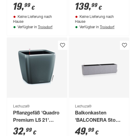
Kunststoff weiß
graphitschwarz,
19
,
139
,
99
99
€
€
hochglänzend 14 x
Komplett-Set
Keine Lieferung nach
Keine Lieferung nach
14 x 14 cm
Hause
Hause
Troisdorf
Troisdorf
Verfügbar in
Verfügbar in
Lechuza®
Lechuza®
Pflanzgefäß 'Quadro
Balkonkasten
Premium LS 21'
'BALCONERA Stone
Kunststoff anthrazit
80' Kunststoff
32
,
49
,
99
99
€
€
metallic Ø 22 x 20,5
steingrau 79 x 19 x