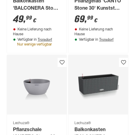
Balkonkasten
Pflanzgefäß 'CANTO
'BALCONERA Stone
Stone 30' Kunststoff
80' Kunststoff
graphitschwarz 56,8
49
,
69
,
99
99
€
€
graphitschwarz 79 x
x 30 x 30 cm
Keine Lieferung nach
Keine Lieferung nach
19 x 19 cm
Hause
Hause
Troisdorf
Troisdorf
Verfügbar in
Verfügbar in
Nur wenige verfügbar
Lechuza®
Lechuza®
Pflanzschale
Balkonkasten