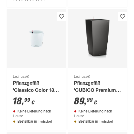
Lechuza®
Lechuza®
Pflanzgefäß
Pflanzgefäß
'Classico Color 18'
'CUBICO Premium
Kunststoff weiß Ø
30' Kunststoff
18
,
89
,
99
99
€
€
19 x 17 cm
anthrazit-metallic 56
Keine Lieferung nach
Keine Lieferung nach
x 30 x 30 cm
Hause
Hause
Troisdorf
Troisdorf
Bestellbar in
Bestellbar in