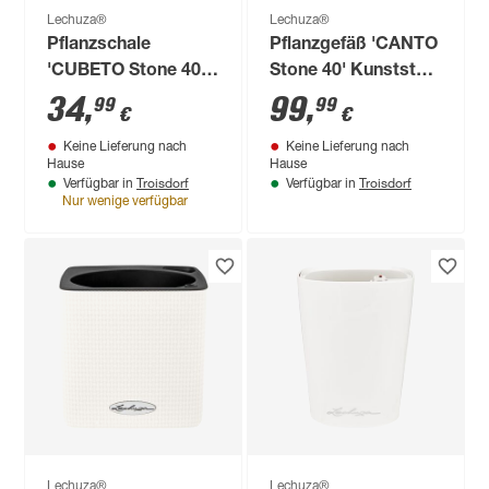
Lechuza®
Lechuza®
Pflanzschale
Pflanzgefäß 'CANTO
'CUBETO Stone 40'
Stone 40' Kunststoff
Kunststoff steingrau
graphitschwarz 41 x
34
,
99
,
99
99
€
€
Ø 39,5 x 18,3 cm
41 x 41 cm
Keine Lieferung nach
Keine Lieferung nach
Hause
Hause
Troisdorf
Troisdorf
Verfügbar in
Verfügbar in
Nur wenige verfügbar
Lechuza®
Lechuza®