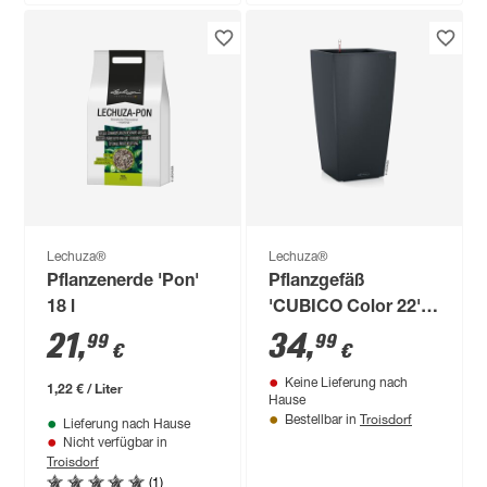
Lechuza®
Lechuza®
Pflanzenerde 'Pon'
Pflanzgefäß
18 l
'CUBICO Color 22'
Kunststoff
21
,
34
,
99
99
€
€
schiefergrau 41 x 22
Keine Lieferung nach
x 22 cm
1,22 € / Liter
Hause
Troisdorf
Bestellbar in
Lieferung nach Hause
Nicht verfügbar in
Troisdorf
(1)