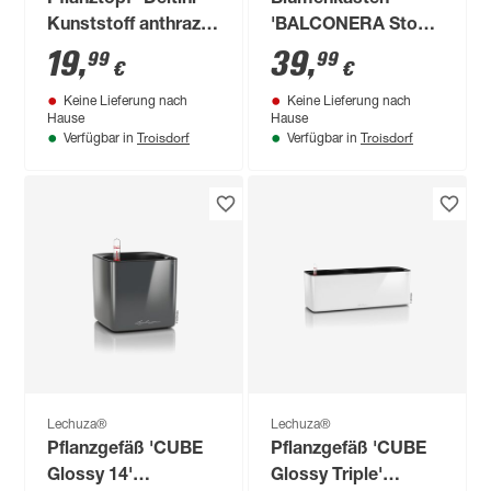
Pflanztopf "Deltini"
Blumenkasten
Kunststoff anthrazit
'BALCONERA Stone
14 x 18 x 14 cm
50' graphitschwarz,
19
,
39
,
99
99
€
€
Komplett-Set
Keine Lieferung nach
Keine Lieferung nach
Hause
Hause
Troisdorf
Troisdorf
Verfügbar in
Verfügbar in
Lechuza®
Lechuza®
Pflanzgefäß 'CUBE
Pflanzgefäß 'CUBE
Glossy 14'
Glossy Triple'