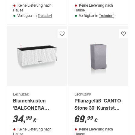
Keine Lieferung nach
Keine Lieferung nach
cm
19 cm
Hause
Hause
Troisdorf
Troisdorf
Verfügbar in
Verfügbar in
Lechuza®
Lechuza®
Blumenkasten
Pflanzgefäß 'CANTO
'BALCONERA
Stone 30' Kunststoff
Cottage 50'
steingrau 56,8 x 30 x
34
,
69
,
99
99
€
€
Kunststoff weiß 50 x
30 cm
Keine Lieferung nach
Keine Lieferung nach
19 x 19 cm
Hause
Hause