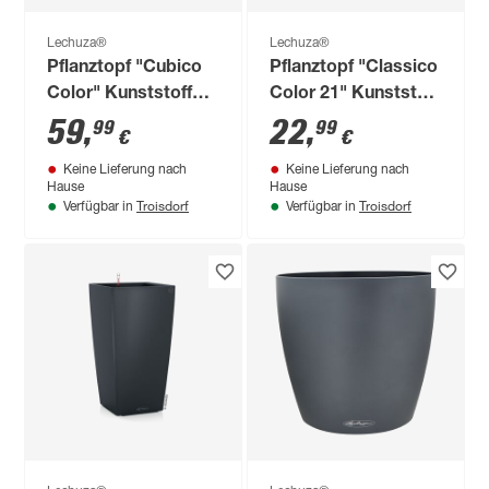
Lechuza®
Lechuza®
Pflanztopf "Cubico
Pflanztopf "Classico
Color" Kunststoff
Color 21" Kunststoff
anthrazit 30 x 30 x
grau Ø 21 x 20 cm
59
,
22
,
99
99
€
€
56 cm
Keine Lieferung nach
Keine Lieferung nach
Hause
Hause
Troisdorf
Troisdorf
Verfügbar in
Verfügbar in