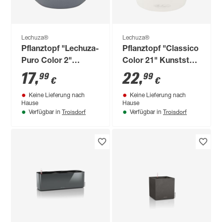
Lechuza®
Lechuza®
Pflanztopf "Lechuza-
Pflanztopf "Classico
Puro Color 2"
Color 21" Kunststoff
Kunststoff grau Ø 20
weiß Ø 21 x 20 cm
17
,
22
,
99
99
€
€
x 16 cm
Keine Lieferung nach
Keine Lieferung nach
Hause
Hause
Troisdorf
Troisdorf
Verfügbar in
Verfügbar in