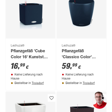
Lechuza®
Lechuza®
Pflanzgefäß 'Cube
Pflanzgefäß
Color 16' Kunststoff
'Classico Color'
schiefergrau 16 x 17
Kunststoff
16
,
59
,
99
99
€
€
x 17 cm
schiefergrau Ø 43 x
Keine Lieferung nach
Keine Lieferung nach
40 cm
Hause
Hause
Troisdorf
Troisdorf
Bestellbar in
Bestellbar in