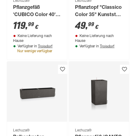
Lechuza®
Lechuza®
Pflanzgefäß
Pflanztopf "Classico
'CUBICO Color 40'
Color 35" Kunststoff
Kunststoff
grau Ø 35 x 33 cm
119
,
49
,
99
99
€
€
schiefergrau 75 x 40
Keine Lieferung nach
Keine Lieferung nach
x 40 cm
Hause
Hause
Troisdorf
Troisdorf
Verfügbar in
Verfügbar in
Nur wenige verfügbar
Lechuza®
Lechuza®