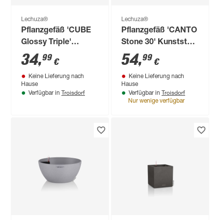
Lechuza®
Lechuza®
Pflanzgefäß 'CUBE
Pflanzgefäß 'CANTO
Glossy Triple'
Stone 30' Kunststoff
Kunststoff anthrazit
graphitschwarz 30,8
34
,
54
,
99
99
€
€
hochglänzend 40 x
x 30 x 30 cm
Keine Lieferung nach
Keine Lieferung nach
14 x 14 cm
Hause
Hause
Troisdorf
Troisdorf
Verfügbar in
Verfügbar in
Nur wenige verfügbar