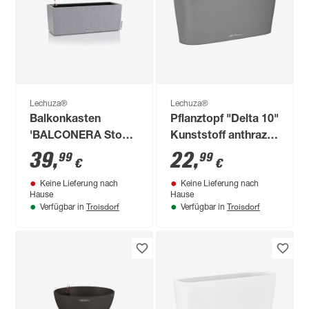
Lechuza®
Lechuza®
Balkonkasten
Pflanztopf "Delta 10"
'BALCONERA Stone
Kunststoff anthrazit
50' Kunststoff
30 x 13 x 11 cm
39
,
22
,
99
99
€
€
steingrau 50 x 19 x
Keine Lieferung nach
Keine Lieferung nach
19 cm
Hause
Hause
Troisdorf
Troisdorf
Verfügbar in
Verfügbar in