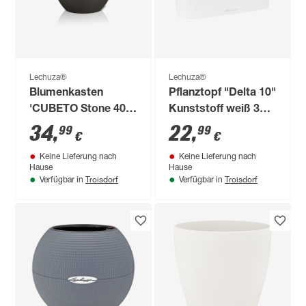
Lechuza®
Lechuza®
Blumenkasten
Pflanztopf "Delta 10"
'CUBETO Stone 40'
Kunststoff weiß 30 x
graphitschwarz,
13 x 11 cm
34
,
22
,
99
99
€
€
Komplett-Set
Keine Lieferung nach
Keine Lieferung nach
Hause
Hause
Troisdorf
Troisdorf
Verfügbar in
Verfügbar in