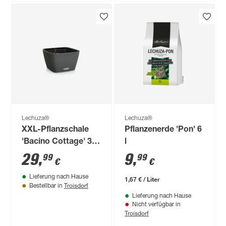
Lechuza®
Lechuza®
XXL-Pflanzschale
Pflanzenerde 'Pon' 6
'Bacino Cottage' 30
l
x 18 x 30 cm
29
,
9
,
99
99
€
€
Lieferung nach Hause
1,67 € / Liter
Troisdorf
Bestellbar in
Lieferung nach Hause
Nicht verfügbar in
Troisdorf