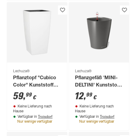
Lechuza®
Lechuza®
Pflanztopf "Cubico
Pflanzgefäß 'MINI-
Color" Kunststoff
DELTINI' Kunststoff
weiß 30 x 30 x 56 cm
anthrazit-metallic 13
59
,
12
,
99
99
€
€
x 10 x 10 cm
Keine Lieferung nach
Keine Lieferung nach
Hause
Hause
Troisdorf
Troisdorf
Verfügbar in
Verfügbar in
Nur wenige verfügbar
Nur wenige verfügbar