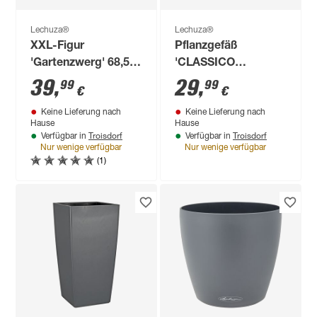
Lechuza®
Lechuza®
XXL-Figur
Pflanzgefäß
'Gartenzwerg' 68,5
'CLASSICO
cm
Premium LS 21'
39
,
29
,
99
99
€
€
Kunststoff weiß Ø
Keine Lieferung nach
Keine Lieferung nach
22 x 20,5 cm
Hause
Hause
Troisdorf
Troisdorf
Verfügbar in
Verfügbar in
Nur wenige verfügbar
Nur wenige verfügbar
(1)