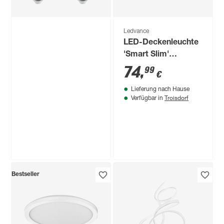
Ledvance
LED-Deckenleuchte
'Smart Slim'
dimmbar 25 W 1870
74
,
99
€
lm RGB - tunable
Lieferung nach Hause
white Ø 40 x 2,7 cm
Troisdorf
Verfügbar in
Ledvance
Bestseller
LED-Leuchtmittelset
'SMART Wifi CLA'
dimmbar
39
,
99
€
Standardform matt