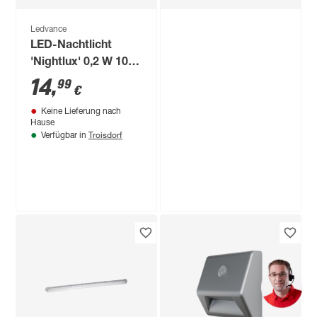
Ledvance
LED-Nachtlicht
'Nightlux' 0,2 W 10
lm warmweiß 2,4 x 8
14
,
99
€
cm
Keine Lieferung nach
Hause
Troisdorf
Verfügbar in
Ledvance
LED-Leuchtmittel
'Smart+' dimmbar
Reflektor klar GU10
12
,
99
€
4,9 W 350 lm
warmweiß