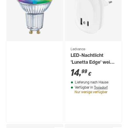
'SMART WiFi CLP'
dimmbar Tropfen
13
,
99
€
klar E14 4 W 470 lm
warmweiß
Ledvance
LED-Nachtlicht
'Lunetta Edge' weiß
USB A/C 58 x 60 x
14
,
99
€
70 mm
Lieferung nach Hause
Troisdorf
Verfügbar in
Nur wenige verfügbar
Produktdatenblatt
Lieferung nach Hause
Troisdorf
Verfügbar in
Nur wenige verfügbar