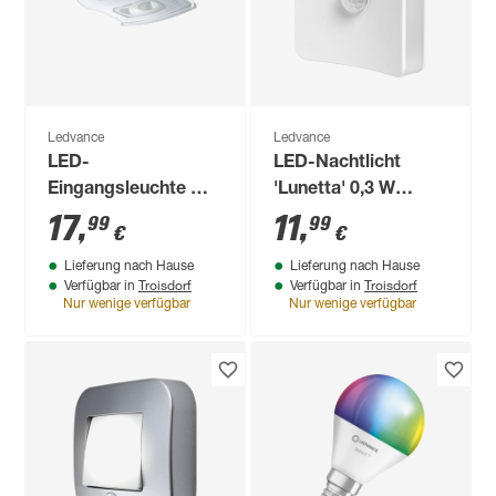
Ledvance
Ledvance
LED-
LED-Nachtlicht
Eingangsleuchte mit
'Lunetta' 0,3 W
Bewegungssensor
Farbwechsler 6,2 x
17
,
11
,
99
99
€
€
0,95 W 40 lm
6,2 cm
Lieferung nach Hause
Lieferung nach Hause
neutralweiß IP 54
Troisdorf
Troisdorf
Verfügbar in
Verfügbar in
9,24 x 10,25 x 3,65
Nur wenige verfügbar
Nur wenige verfügbar
cm