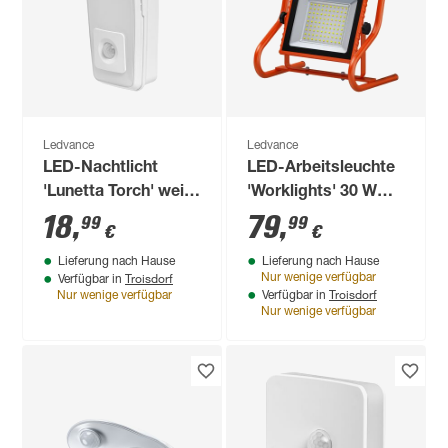
dimmbar
13
,
99
€
Standardform klar
E27 6 W 806 lm
warmweiß
Ledvance
Ledvance
LED-Nachtlicht
LED-Arbeitsleuchte
'Lunetta Torch' weiß
'Worklights' 30 W
integrierte
2400 lm kaltweiß IP
18
,
79
,
99
99
€
€
Taschenlampe
44
Lieferung nach Hause
Lieferung nach Hause
Bewegungssensor
Troisdorf
Nur wenige verfügbar
Verfügbar in
63 x 79 x 122 mm
Troisdorf
Nur wenige verfügbar
Verfügbar in
Nur wenige verfügbar
Produktdatenblatt
Lieferung nach Hause
Troisdorf
Verfügbar in