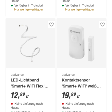
Hause
Hause
5,6 x 120 cm
Troisdorf
Troisdorf
Verfügbar in
Verfügbar in
Nur wenige verfügbar
Nur wenige verfügbar
Produktdatenblatt
Produktdatenblatt
Lieferung nach Hause
Lieferung nach Hause
Troisdorf
Troisdorf
Verfügbar in
Verfügbar in
Nur wenige verfügbar
Nur wenige verfügbar
Ledvance
Ledvance
LED-Lichtband
Kontaktsensor
'Smart+ WiFi Flex'
'Smart+ WiFi' weiß
RGB + TW 3,6 W 360
3,7 V
12
,
19
,
99
99
€
€
lm dimmbar, 100 cm
Keine Lieferung nach
Keine Lieferung nach
Hause
Hause