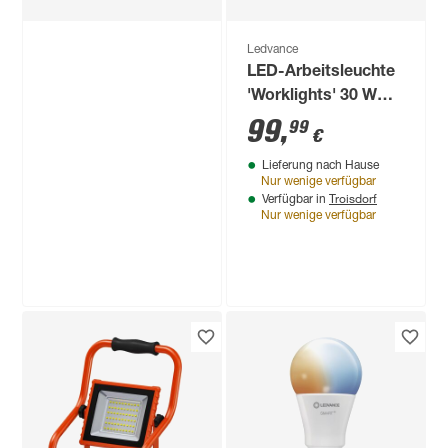
Ledvance
LED-Arbeitsleuchte
'Worklights' 30 W
2700 lm kaltweiß IP
99
,
99
€
44
Lieferung nach Hause
Nur wenige verfügbar
Troisdorf
Verfügbar in
Nur wenige verfügbar
Ledvance
LED-Leuchtmittel
'SMART WiFi CLP'
dimmbar Tropfen
12
,
99
€
matt E14 4,9 W 470