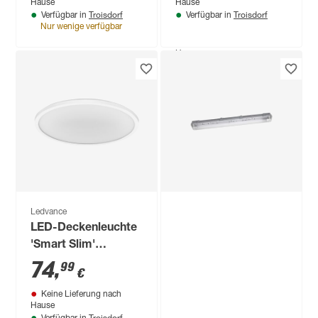
Hause
Hause
Troisdorf
Troisdorf
Verfügbar in
Verfügbar in
Nur wenige verfügbar
Produktdatenblatt
Keine Lieferung nach
Hause
Troisdorf
Verfügbar in
Ledvance
LED-Deckenleuchte
'Smart Slim'
dimmbar 25 W 2000
74
,
99
€
lm RGB - tunable
Keine Lieferung nach
white Ø 40 x 2,7 cm
Hause
Troisdorf