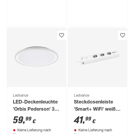
Ledvance
LED-Leuchtmittelset
'SMART WiFi CLP'
dimmbar Tropfen
29
,
99
€
matt E14 4,9 W 470
lm RGB - tunable
white 3 Stück
Ledvance
Ledvance
LED-Deckenleuchte
Steckdosenleiste
'Orbis Pederson' 36
'Smart+ WiFi' weiß
W 2600 lm
3-fach mit 4 USB-
59
,
41
,
99
99
€
€
warmweiß Ø 55 x 8
Anschlüssen
Keine Lieferung nach
Keine Lieferung nach
cm