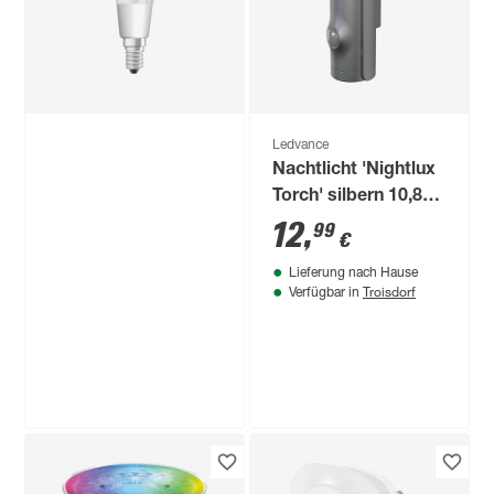
12
,
99
€
Standardform matt
E27 9 W 806 lm
warmweiß bis
tageslichtweiß
Ledvance
Nachtlicht 'Nightlux
Torch' silbern 10,8
cm
12
,
99
€
Lieferung nach Hause
Troisdorf
Verfügbar in
Produktdatenblatt
Lieferung nach Hause
Troisdorf
Verfügbar in
Nur wenige verfügbar
Ledvance
LED-Leuchtmittel