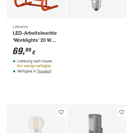
lm warmweiß bis
tageslichtweiß
Ledvance
LED-Arbeitsleuchte
'Worklights' 20 W
1600 lm kaltweiß IP
69
,
99
€
44
Lieferung nach Hause
Nur wenige verfügbar
Troisdorf
Verfügbar in
Produktdatenblatt
Lieferung nach Hause
Troisdorf
Verfügbar in
Nur wenige verfügbar
Ledvance
LED-Leuchtmittel
'SMART Wifi CLA'
dimmbar