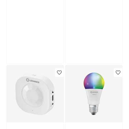
Produktdatenblatt
Keine Lieferung nach
Hause
Troisdorf
Verfügbar in
Ledvance
Ledvance
LED-Leuchtmittelset
LED-Leuchtmittel
'SMART WiFi CLP'
'SMART Wifi CLA'
dimmbar Tropfen
dimmbar
20
,
9
,
99
99
€
€
matt E14 4,9 W 470
Standardform matt
lm warmweiß 3
E27 9 W 806 lm
Stück
warmweiß