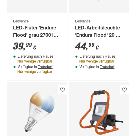
Ledvance
Ledvance
LED-Fluter 'Endure
LED-Arbeitsleuchte
Flood' grau 2700 lm,
'Endura Flood' 20 W
IP 65
1700 lm warmweiß
39
,
44
,
99
99
€
€
IP 44
Lieferung nach Hause
Lieferung nach Hause
Nur wenige verfügbar
Nur wenige verfügbar
Troisdorf
Troisdorf
Verfügbar in
Verfügbar in
Nur wenige verfügbar