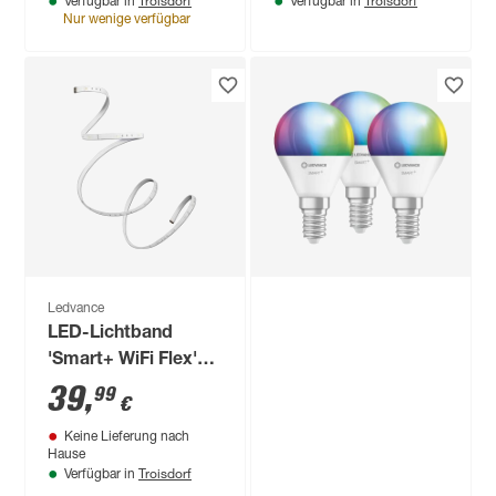
Troisdorf
Troisdorf
Verfügbar in
Verfügbar in
Nur wenige verfügbar
Ledvance
LED-Lichtband
'Smart+ WiFi Flex'
RGB + TW 8,5 W 720
39
,
99
€
lm dimmbar, 200 cm
Keine Lieferung nach
Hause
Troisdorf
Verfügbar in