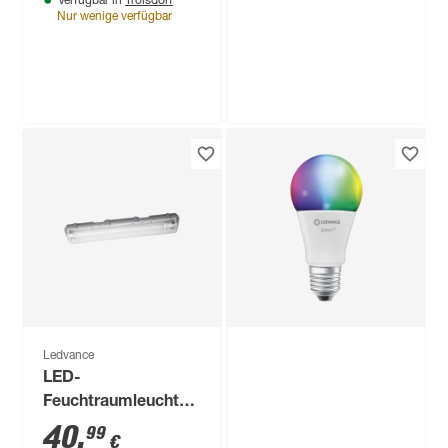
Verfügbar in
Nur wenige verfügbar
Ledvance
LED-
Feuchtraumleuchte
'Submarine' G13 7 W
20
,
99
€
700 lm neutralweiß
6,6 x 7,5 x 65,1 cm
Ledvance
LED-
Feuchtraumleuchte
'Submarine' G13 14
40
,
99
€