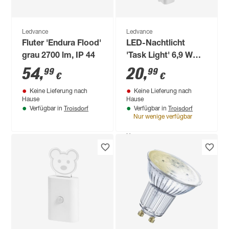
RGB - tunable white
Ledvance
Ledvance
Fluter 'Endura Flood'
LED-Nachtlicht
grau 2700 lm, IP 44
'Task Light' 6,9 W
650 lm
54
,
20
,
99
99
€
€
Keine Lieferung nach
Keine Lieferung nach
Hause
Hause
Troisdorf
Troisdorf
Verfügbar in
Verfügbar in
Nur wenige verfügbar
Produktdatenblatt
Keine Lieferung nach
Hause
Troisdorf
Verfügbar in
Nur wenige verfügbar