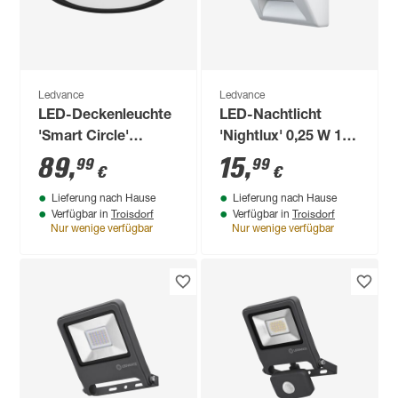
Ledvance
Ledvance
LED-Deckenleuchte
LED-Nachtlicht
'Smart Circle'
'Nightlux' 0,25 W 10
dimmbar 28 W 750
lm neutralweiß 8,4 x
89
,
15
,
99
99
€
€
lm RGB - tunable
7,3 x 2,8 cm
Lieferung nach Hause
Lieferung nach Hause
white Ø 46 x 9,5 cm
Troisdorf
Troisdorf
Verfügbar in
Verfügbar in
Nur wenige verfügbar
Nur wenige verfügbar