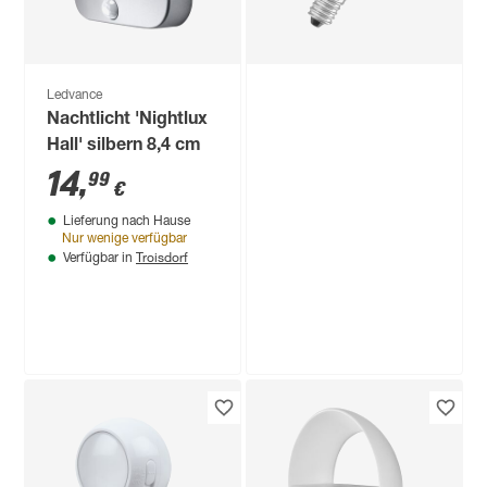
Ledvance
Nachtlicht 'Nightlux
Hall' silbern 8,4 cm
14
,
99
€
Lieferung nach Hause
Nur wenige verfügbar
Troisdorf
Verfügbar in
Ledvance
LED-Leuchtmittel
'SMART WiFi CLP'
dimmbar Tropfen