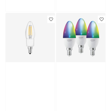
Ledvance
LED-Leuchtmittel
'SMART WiFi CLB'
dimmbar Kerze matt
12
,
99
€
E14 4,9 W 470 lm
warmweiß bis
tageslichtweiß