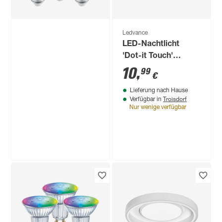
Ledvance
LED-Nachtlicht
'Dot-it Touch'
dimmbar 0,45 W 32
10
,
99
€
lm neutralweiß Ø 6,5
Lieferung nach Hause
x 1,8 cm
Troisdorf
Verfügbar in
Nur wenige verfügbar
Ledvance
LED-Leuchtmittelset
'SMART Wifi CLA'
dimmbar
29
,
99
€
Standardform matt