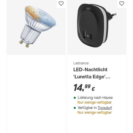
Ledvance
LED-Leuchtmittel
'Smart+' dimmbar
Reflektor klar GU10
19
,
99
€
4,9 W 350 lm RGB -
tunable white
Ledvance
LED-Nachtlicht
'Lunetta Edge'
schwarz USB A/C 58
14
,
99
€
x 60 x 70 mm
Lieferung nach Hause
Nur wenige verfügbar
Troisdorf
Verfügbar in
Nur wenige verfügbar
Produktdatenblatt
Lieferung nach Hause
Troisdorf
Verfügbar in
Nur wenige verfügbar