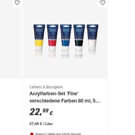
Lefranc & Bourgeois
Acrylfarben-Set 'Fine'
verschiedene Farben 80 ml, 5
Stück
22
,
99
€
57,48 € / Liter
Keine Lieferung nach Hause