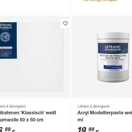
Nur wenige verfügbar
ranc & Bourgeois
Lefranc & Bourgeois
ilrahmen 'Klassisch' weiß
Acryl Modellierpaste we
umwolle 50 x 50 cm
ml
6
,
19
,
99
99