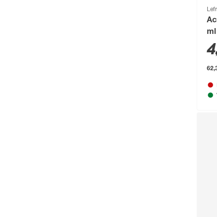
Bosch Petfood
(66)
Lef
Ac
Brabantia
(67)
ml
BRAVO
(108)
4
Brennenstuhl
(151)
62,3
Breuer
(766)
Brilliant
(211)
Brilo
(214)
Briloner
(484)
Brügmann TraumGarten
(776)
Burg-Wächter
(343)
Busch-Jäger
(135)
Buschbeck
(122)
BÜMAG eG
(169)