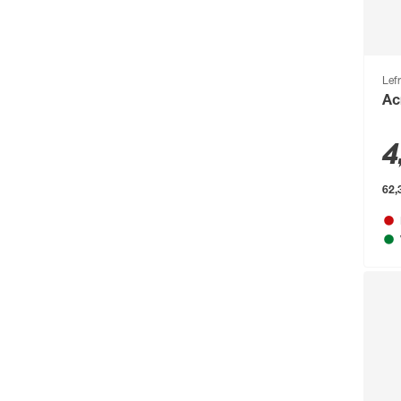
Campingaz
(55)
Cartrend
(204)
Lef
Castrol
(77)
Ac
CFH
(63)
4
Chris Bergen
(172)
Classen
(1893)
62,3
Climaqua
(61)
Clou
(202)
Compo
(231)
Conmetall
(92)
Connex
(211)
Cornat
(1131)