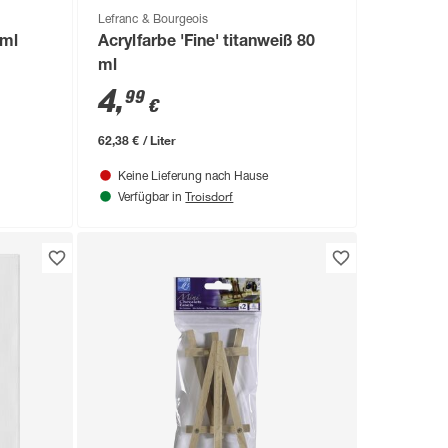
Lefranc & Bourgeois
 ml
Acrylfarbe 'Fine' titanweiß 80
ml
4
,
99
€
62,38 € / Liter
Keine Lieferung nach Hause
Troisdorf
Verfügbar in