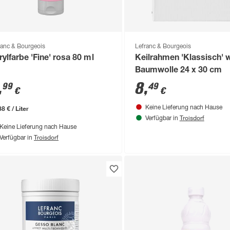
ranc & Bourgeois
Lefranc & Bourgeois
rylfarbe 'Fine' rosa 80 ml
Keilrahmen 'Klassisch' 
Baumwolle 24 x 30 cm
,
8
,
99
49
€
€
8 € / Liter
Keine Lieferung nach Hause
Troisdorf
Verfügbar in
Keine Lieferung nach Hause
Troisdorf
Verfügbar in