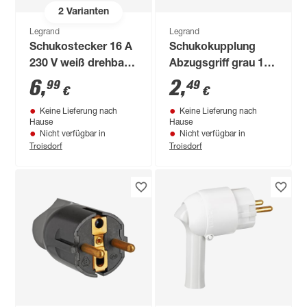
2
Varianten
Legrand
Legrand
Schukostecker 16 A
Schukokupplung
230 V weiß drehbare
Abzugsgriff grau 16
Einführung
A 230 V
6
,
2
,
99
49
€
€
Keine Lieferung nach
Keine Lieferung nach
Hause
Hause
Nicht verfügbar in
Nicht verfügbar in
Troisdorf
Troisdorf