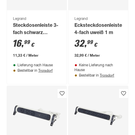
Legrand
Legrand
Steckdosenleiste 3-
Ecksteckdosenleiste
fach schwarz
4-fach uweiß 1 m
drehbar 1,5 m
16
,
32
,
99
99
€
€
11,33 € / Meter
32,99 € / Meter
Lieferung nach Hause
Keine Lieferung nach
Troisdorf
Hause
Bestellbar in
Troisdorf
Bestellbar in