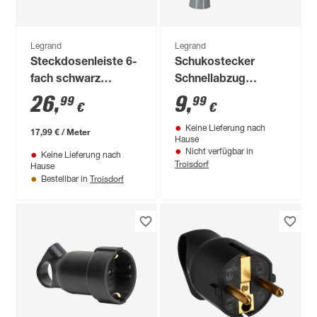
Legrand
Legrand
Steckdosenleiste 6-
Schukostecker
fach schwarz
Schnellabzug
drehbar 1,5 m
schwarz 16 A 230 V
26
,
9
,
99
99
€
€
Keine Lieferung nach
17,99 € / Meter
Hause
Nicht verfügbar in
Keine Lieferung nach
Troisdorf
Hause
Troisdorf
Bestellbar in