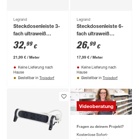
Legrand
Legrand
Steckdosenleiste 3-
Steckdosenleiste 6-
fach ultraweiß
fach ultraweiß
/schwarz USB A+C
/schwarz drehbar
32
,
26
,
99
99
€
€
drehbar 1,5 m
1,5 m
21,99 € / Meter
17,99 € / Meter
Keine Lieferung nach
Keine Lieferung nach
Hause
Hause
Troisdorf
Troisdorf
Bestellbar in
Bestellbar in
Videoberatung
Fragen zu deinem Projekt?
Kostenlose Sofort-