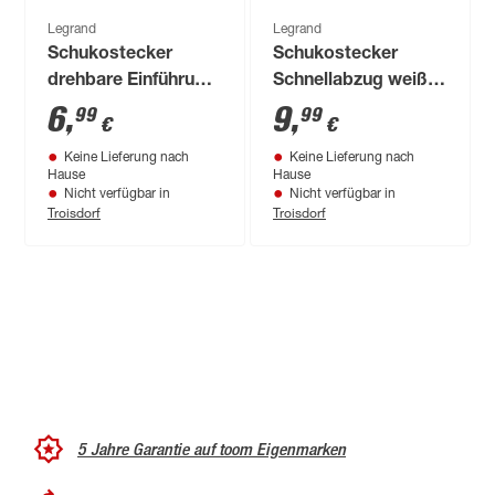
Legrand
Legrand
Schukostecker
Schukostecker
drehbare Einführung
Schnellabzug weiß
schwarz 16 A 230 V
16 A 230 V
6
,
9
,
99
99
€
€
Keine Lieferung nach
Keine Lieferung nach
Hause
Hause
Nicht verfügbar in
Nicht verfügbar in
Troisdorf
Troisdorf
5 Jahre Garantie auf toom Eigenmarken