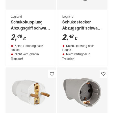
Legrand
Legrand
Schukokupplung
Schukostecker
Abzugsgriff schwarz
Abzugsgriff schwarz
16 A 230 V
16 A
2
,
2
,
49
49
€
€
Keine Lieferung nach
Keine Lieferung nach
Hause
Hause
Nicht verfügbar in
Nicht verfügbar in
Troisdorf
Troisdorf