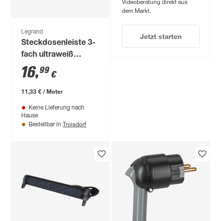
Videoberatung direkt aus
dem Markt.
Legrand
Jetzt starten
Steckdosenleiste 3-
fach ultraweiß
/schwarz drehbar
16
,
99
€
1,5 m
11,33 € / Meter
Keine Lieferung nach
Hause
Troisdorf
Bestellbar in