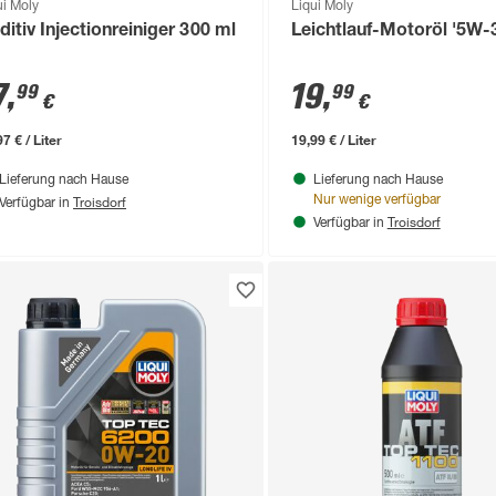
ui Moly
Liqui Moly
ditiv Injectionreiniger 300 ml
Leichtlauf-Motoröl '5W-3
7
,
19
,
99
99
€
€
7 € / Liter
19,99 € / Liter
Lieferung nach Hause
Lieferung nach Hause
Troisdorf
Nur wenige verfügbar
Verfügbar in
Troisdorf
Verfügbar in