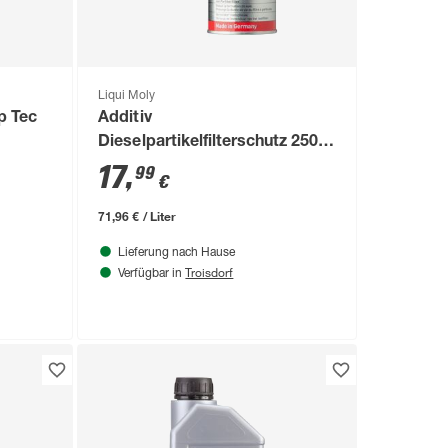
Liqui Moly
p Tec
Additiv
Dieselpartikelfilterschutz 250
ml
17
,
99
€
71,96 € / Liter
Lieferung nach Hause
Troisdorf
Verfügbar in