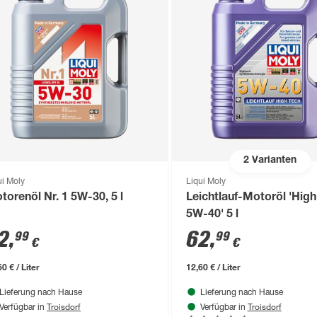
2
Varianten
ui Moly
Liqui Moly
torenöl Nr. 1 5W-30, 5 l
Leichtlauf-Motoröl 'High
5W-40' 5 l
2
,
62
,
99
99
€
€
0 € / Liter
12,60 € / Liter
Lieferung nach Hause
Lieferung nach Hause
Troisdorf
Troisdorf
Verfügbar in
Verfügbar in