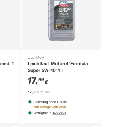
Liqui Moly
peed' 1
Leichtlauf-Motoröl 'Formula
Super 5W-40' 1 l
17
,
99
€
17,99 € / Liter
Lieferung nach Hause
Nur wenige verfügbar
Troisdorf
Verfügbar in