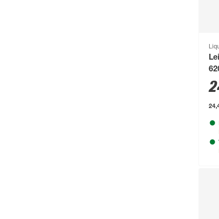
bellavista®
(60)
Beo
(329)
Bessey
(56)
Liq
Le
Bestway
(236)
62
binderholz
(87)
2
Biohort
(1489)
24,4
blu
(95)
Boldt
(59)
Bolsius
(72)
Bondex
(150)
Bosch
(2217)
Bosch Petfood
(66)