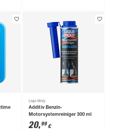
Liqui Moly
gtime
Additiv Benzin-
Motorsystemreiniger 300 ml
20
,
99
€