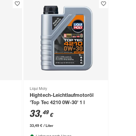
Liqui Moly
Hightech-Leichtlaufmotoröl
'Top Tec 4210 0W-30' 1 l
33
,
49
€
33,49 € / Liter