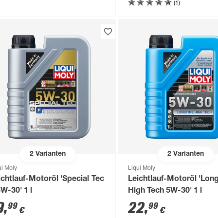
(1)
2
Varianten
2
Varianten
ui Moly
Liqui Moly
ichtlauf-Motoröl 'Special Tec
Leichtlauf-Motoröl 'Lon
5W-30' 1 l
High Tech 5W-30' 1 l
9
,
22
,
99
99
€
€