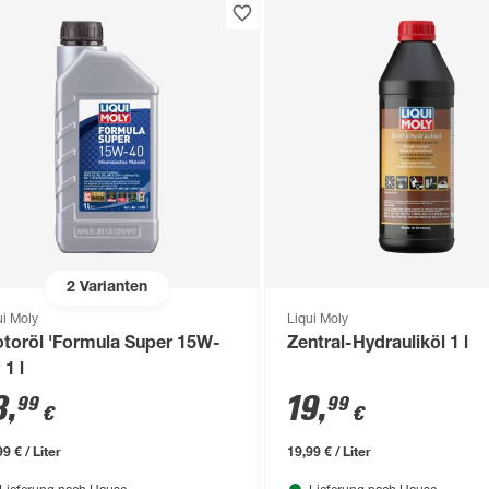
2
Varianten
ui Moly
Liqui Moly
toröl 'Formula Super 15W-
Zentral-Hydrauliköl 1 l
 1 l
3
,
19
,
99
99
€
€
9 € / Liter
19,99 € / Liter