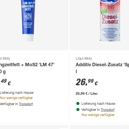
ui Moly
Liqui Moly
ngzeitfett + MoS2 'LM 47'
Additiv Diesel-Zusatz 'S
0 g
l
,
26
,
49
99
€
€
26,99 € / Liter
Lieferung nach Hause
Nur wenige verfügbar
Troisdorf
Lieferung nach Hause
Verfügbar in
Troisdorf
Verfügbar in
Nur wenige verfügbar