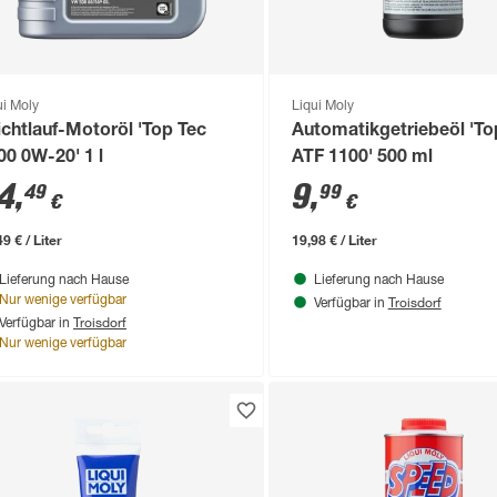
ui Moly
Liqui Moly
ichtlauf-Motoröl 'Top Tec
Automatikgetriebeöl 'To
00 0W-20' 1 l
ATF 1100' 500 ml
4
,
9
,
49
99
€
€
9 € / Liter
19,98 € / Liter
Lieferung nach Hause
Lieferung nach Hause
Troisdorf
Nur wenige verfügbar
Verfügbar in
Troisdorf
Verfügbar in
Nur wenige verfügbar