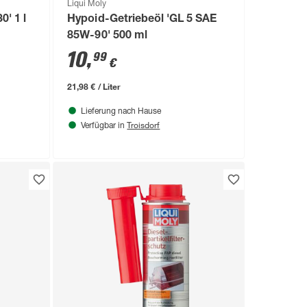
Liqui Moly
0' 1 l
Hypoid-Getriebeöl 'GL 5 SAE
85W-90' 500 ml
10
,
99
€
21,98 € / Liter
Lieferung nach Hause
Troisdorf
Verfügbar in