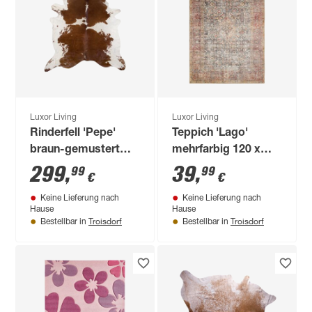
Luxor Living
Luxor Living
Rinderfell 'Pepe'
Teppich 'Lago'
braun-gemustert
mehrfarbig 120 x
205 x 180 cm
170 cm
299
,
39
,
99
99
€
€
Keine Lieferung nach
Keine Lieferung nach
Hause
Hause
Troisdorf
Troisdorf
Bestellbar in
Bestellbar in