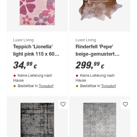
Luxor Living
Luxor Living
Teppich 'Lionella'
Rinderfell 'Pepe'
light pink 115 x 60
beige-gemustert
cm
205 x 180 cm
34
,
299
,
99
99
€
€
Keine Lieferung nach
Keine Lieferung nach
Hause
Hause
Troisdorf
Troisdorf
Bestellbar in
Bestellbar in