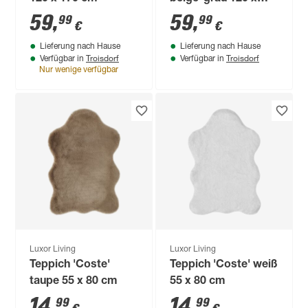
170 cm
59
,
59
,
99
99
€
€
Lieferung nach Hause
Lieferung nach Hause
Troisdorf
Troisdorf
Verfügbar in
Verfügbar in
Nur wenige verfügbar
Luxor Living
Luxor Living
Teppich 'Coste'
Teppich 'Coste' weiß
taupe 55 x 80 cm
55 x 80 cm
14
,
14
,
99
99