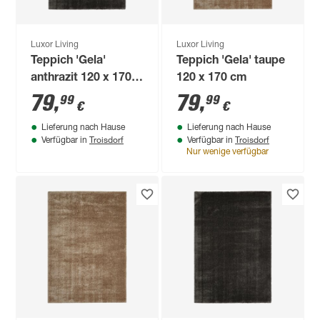
Luxor Living
Luxor Living
Teppich 'Gela'
Teppich 'Gela' taupe
anthrazit 120 x 170
120 x 170 cm
cm
79
,
79
,
99
99
€
€
Lieferung nach Hause
Lieferung nach Hause
Troisdorf
Troisdorf
Verfügbar in
Verfügbar in
Nur wenige verfügbar