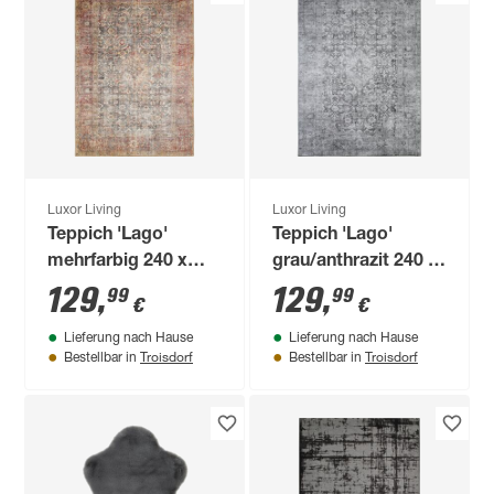
Luxor Living
Luxor Living
Teppich 'Lago'
Teppich 'Lago'
mehrfarbig 240 x
grau/anthrazit 240 x
340 cm
340 cm
129
,
129
,
99
99
€
€
Lieferung nach Hause
Lieferung nach Hause
Troisdorf
Troisdorf
Bestellbar in
Bestellbar in