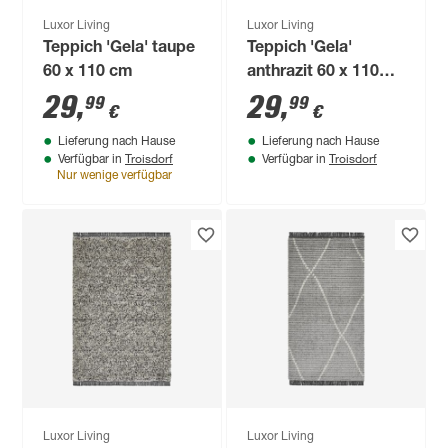
Luxor Living
Luxor Living
Teppich 'Gela' taupe
Teppich 'Gela'
60 x 110 cm
anthrazit 60 x 110
cm
29
,
29
,
99
99
€
€
Lieferung nach Hause
Lieferung nach Hause
Troisdorf
Troisdorf
Verfügbar in
Verfügbar in
Nur wenige verfügbar
Luxor Living
Luxor Living