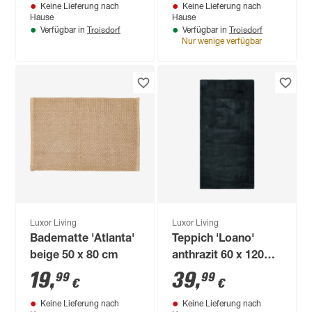
Keine Lieferung nach
Keine Lieferung nach
Hause
Hause
Troisdorf
Troisdorf
Verfügbar in
Verfügbar in
Nur wenige verfügbar
Luxor Living
Luxor Living
Badematte 'Atlanta'
Teppich 'Loano'
beige 50 x 80 cm
anthrazit 60 x 120
cm
19
,
39
,
99
99
€
€
Keine Lieferung nach
Keine Lieferung nach