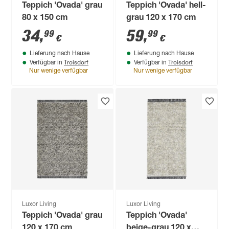
Teppich 'Ovada' grau
Teppich 'Ovada' hell-
80 x 150 cm
grau 120 x 170 cm
34
,
59
,
99
99
€
€
Lieferung nach Hause
Lieferung nach Hause
Troisdorf
Troisdorf
Verfügbar in
Verfügbar in
Nur wenige verfügbar
Nur wenige verfügbar
Luxor Living
Luxor Living
Teppich 'Ovada' grau
Teppich 'Ovada'
120 x 170 cm
beige-grau 120 x