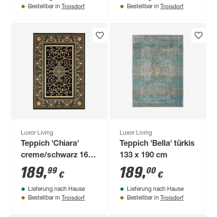
Troisdorf
Troisdorf
Bestellbar in
Bestellbar in
Luxor Living
Luxor Living
Teppich 'Chiara'
Teppich 'Bella' türkis
creme/schwarz 160
133 x 190 cm
x 235 cm
189
,
189
,
99
00
€
€
Lieferung nach Hause
Lieferung nach Hause
Troisdorf
Troisdorf
Bestellbar in
Bestellbar in