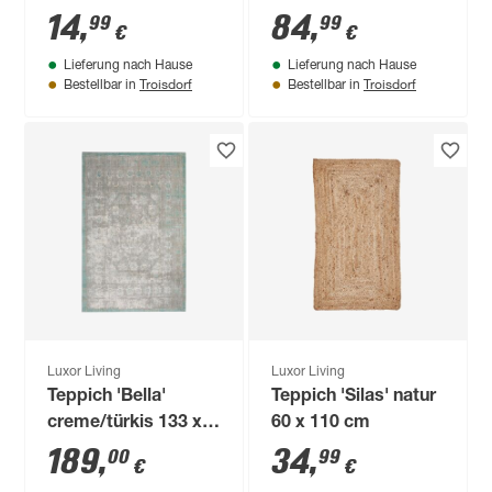
80 cm
200 cm x 28 mm
14
,
84
,
99
99
€
€
grün
Lieferung nach Hause
Lieferung nach Hause
Troisdorf
Troisdorf
Bestellbar in
Bestellbar in
Luxor Living
Luxor Living
Teppich 'Bella'
Teppich 'Silas' natur
creme/türkis 133 x
60 x 110 cm
190 cm
189
,
34
,
00
99
€
€