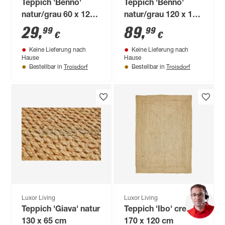
Teppich 'Benno'
Teppich 'Benno'
natur/grau 60 x 120
natur/grau 120 x 170
cm
cm
29
,
89
,
99
99
€
€
Keine Lieferung nach
Keine Lieferung nach
Hause
Hause
Troisdorf
Troisdorf
Bestellbar in
Bestellbar in
Luxor Living
Luxor Living
Teppich 'Giava' natur
Teppich 'Ibo' creme
130 x 65 cm
170 x 120 cm