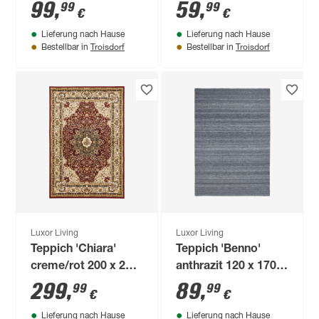
cm
150 cm
99
,
59
,
99
99
€
€
Lieferung nach Hause
Lieferung nach Hause
Troisdorf
Troisdorf
Bestellbar in
Bestellbar in
Luxor Living
Luxor Living
Teppich 'Chiara'
Teppich 'Benno'
creme/rot 200 x 285
anthrazit 120 x 170
cm
cm
299
,
89
,
99
99
€
€
Lieferung nach Hause
Lieferung nach Hause