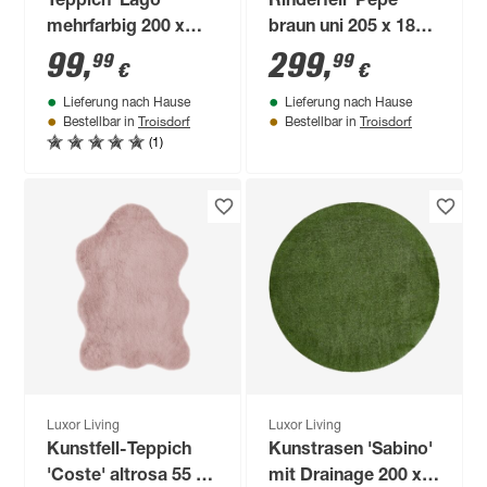
Teppich 'Lago'
Rinderfell 'Pepe'
mehrfarbig 200 x
braun uni 205 x 180
290 cm
cm
99
,
299
,
99
99
€
€
Lieferung nach Hause
Lieferung nach Hause
Troisdorf
Troisdorf
Bestellbar in
Bestellbar in
(1)
Luxor Living
Luxor Living
Kunstfell-Teppich
Kunstrasen 'Sabino'
'Coste' altrosa 55 x
mit Drainage 200 x