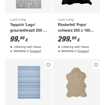
Luxor Living
Luxor Living
Teppich 'Lago'
Rinderfell 'Pepe'
grau/anthrazit 200 x
schwarz 205 x 180
290 cm
cm
99
,
299
,
99
99
€
€
Lieferung nach Hause
Lieferung nach Hause
Troisdorf
Troisdorf
Bestellbar in
Bestellbar in