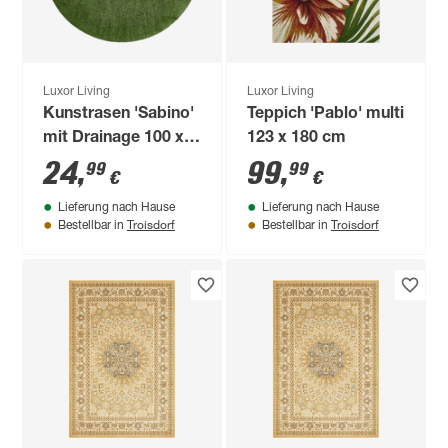
Luxor Living
Luxor Living
Kunstrasen 'Sabino'
Teppich 'Pablo' multi
mit Drainage 100 x
123 x 180 cm
100 cm x 28 mm
24
,
99
,
99
99
€
€
grün
Lieferung nach Hause
Lieferung nach Hause
Troisdorf
Troisdorf
Bestellbar in
Bestellbar in