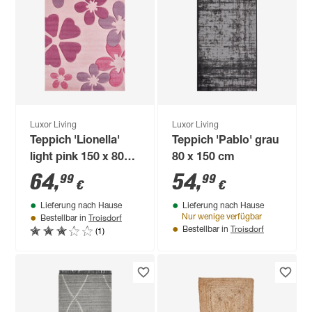
Luxor Living
Luxor Living
Teppich 'Lionella'
Teppich 'Pablo' grau
light pink 150 x 80
80 x 150 cm
cm
64
,
54
,
99
99
€
€
Lieferung nach Hause
Lieferung nach Hause
Troisdorf
Nur wenige verfügbar
Bestellbar in
Troisdorf
(1)
Bestellbar in