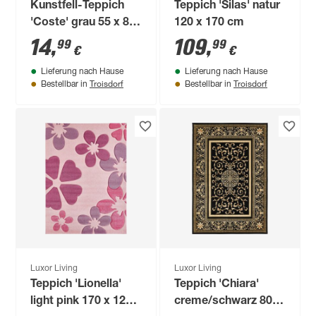
Kunstfell-Teppich
Teppich 'Silas' natur
'Coste' grau 55 x 80
120 x 170 cm
cm
14
,
109
,
99
99
€
€
Lieferung nach Hause
Lieferung nach Hause
Troisdorf
Troisdorf
Bestellbar in
Bestellbar in
Luxor Living
Luxor Living
Teppich 'Lionella'
Teppich 'Chiara'
light pink 170 x 120
creme/schwarz 80 x