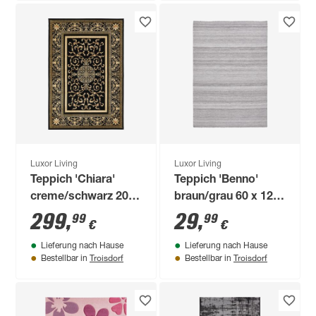
Luxor Living
Luxor Living
Teppich 'Chiara'
Teppich 'Benno'
creme/schwarz 200
braun/grau 60 x 120
x 285 cm
cm
299
,
29
,
99
99
€
€
Lieferung nach Hause
Lieferung nach Hause
Troisdorf
Troisdorf
Bestellbar in
Bestellbar in