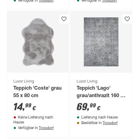
Troisdorf
Troisdorf
Verfügbar in
Verfügbar in
Luxor Living
Luxor Living
Teppich 'Coste' grau
Teppich 'Lago'
55 x 80 cm
grau/anthrazit 160 x
230 cm
14
,
69
,
99
99
€
€
Keine Lieferung nach
Lieferung nach Hause
Troisdorf
Hause
Bestellbar in
Troisdorf
Verfügbar in