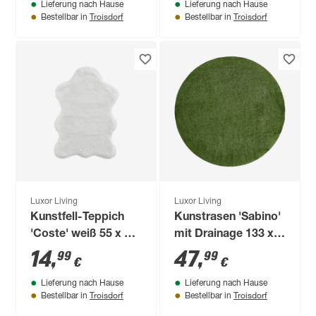
Lieferung nach Hause
Lieferung nach Hause
Troisdorf
Troisdorf
Bestellbar in
Bestellbar in
Luxor Living
Luxor Living
Kunstfell-Teppich
Kunstrasen 'Sabino'
'Coste' weiß 55 x 80
mit Drainage 133 x
cm
133 cm x 28 mm
14
,
47
,
99
99
€
€
grün
Lieferung nach Hause
Lieferung nach Hause
Troisdorf
Troisdorf
Bestellbar in
Bestellbar in