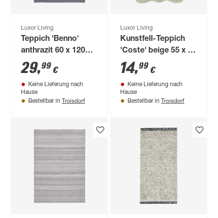
Luxor Living
Luxor Living
Teppich 'Benno'
Kunstfell-Teppich
anthrazit 60 x 120
'Coste' beige 55 x 80
cm
cm
29
,
14
,
99
99
€
€
Keine Lieferung nach
Keine Lieferung nach
Hause
Hause
Troisdorf
Troisdorf
Bestellbar in
Bestellbar in