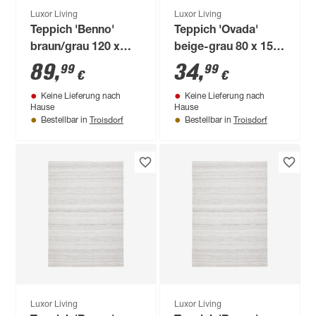
Luxor Living
Luxor Living
Teppich 'Benno'
Teppich 'Ovada'
braun/grau 120 x
beige-grau 80 x 150
170 cm
cm
89
,
34
,
99
99
€
€
Keine Lieferung nach
Keine Lieferung nach
Hause
Hause
Troisdorf
Troisdorf
Bestellbar in
Bestellbar in
Luxor Living
Luxor Living