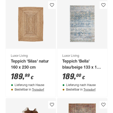
Luxor Living
Luxor Living
Teppich 'Silas' natur
Teppich 'Bella'
160 x 230 cm
blau/beige 133 x 190
cm
189
,
189
,
99
00
€
€
Lieferung nach Hause
Lieferung nach Hause
Troisdorf
Troisdorf
Bestellbar in
Bestellbar in