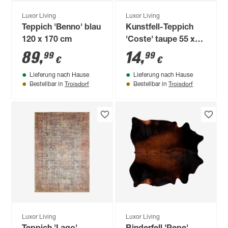
Luxor Living
Luxor Living
Teppich 'Benno' blau
Kunstfell-Teppich
120 x 170 cm
'Coste' taupe 55 x
80 cm
89
,
14
,
99
99
€
€
Lieferung nach Hause
Lieferung nach Hause
Troisdorf
Troisdorf
Bestellbar in
Bestellbar in
Luxor Living
Luxor Living