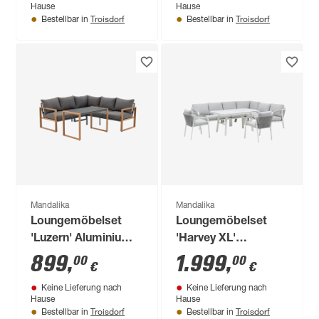
Hause
Hause
Troisdorf
Troisdorf
Bestellbar in
Bestellbar in
Mandalika
Mandalika
Loungemöbelset
Loungemöbelset
'Luzern' Aluminium
'Harvey XL'
dunkelgrau 3-teilig
Aluminium hellgrau
899
,
1.999
,
00
00
€
€
6-teilig
Keine Lieferung nach
Keine Lieferung nach
Hause
Hause
Troisdorf
Troisdorf
Bestellbar in
Bestellbar in