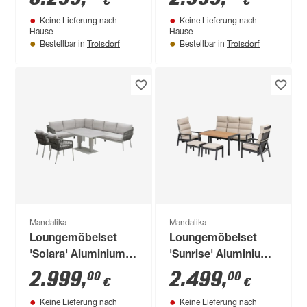
€
€
teilig
Keine Lieferung nach
Keine Lieferung nach
Hause
Hause
Troisdorf
Troisdorf
Bestellbar in
Bestellbar in
Mandalika
Mandalika
Loungemöbelset
Loungemöbelset
'Solara' Aluminium
'Sunrise' Aluminium
grau/beige 6-teilig
beige 6-teilig
2.999
,
2.499
,
00
00
€
€
Keine Lieferung nach
Keine Lieferung nach