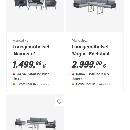
Mandalika
Mandalika
Loungemöbelset
Loungemöbelset
'Namaste'
'Vogue' Edelstahl
Aluminium anthrazit
grau 4-teilig
1.499
,
2.999
,
00
00
€
€
5-teilig
Keine Lieferung nach
Keine Lieferung nach
Hause
Hause
Troisdorf
Troisdorf
Bestellbar in
Bestellbar in