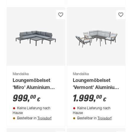
Mandalika
Mandalika
Loungemöbelset
Loungemöbelset
'Miro' Aluminium
'Vermont' Aluminium
anthrazit 4-teilig
grau 5-teilig
999
,
1.999
,
00
00
€
€
Keine Lieferung nach
Keine Lieferung nach
Hause
Hause
Troisdorf
Troisdorf
Bestellbar in
Bestellbar in