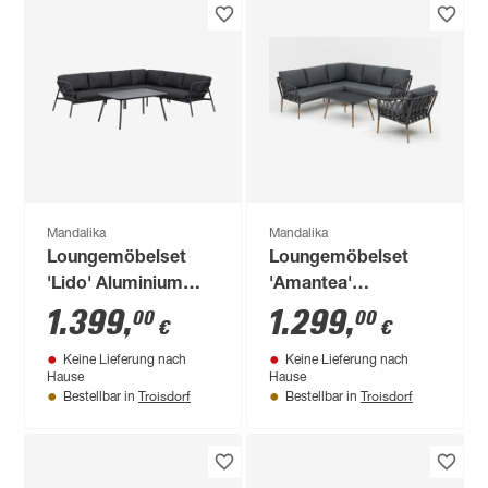
Mandalika
Mandalika
Loungemöbelset
Loungemöbelset
'Lido' Aluminium
'Amantea'
schwarz 4-teilig
Aluminium anthrazit
1.399
,
1.299
,
00
00
€
€
4-teilig
Keine Lieferung nach
Keine Lieferung nach
Hause
Hause
Troisdorf
Troisdorf
Bestellbar in
Bestellbar in