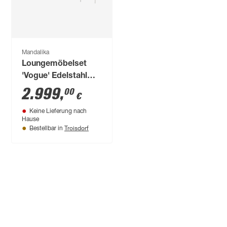
Mandalika
Loungemöbelset
'Vogue' Edelstahl
grau 5-teilig
2.999
,
00
€
Keine Lieferung nach
Hause
Troisdorf
Bestellbar in