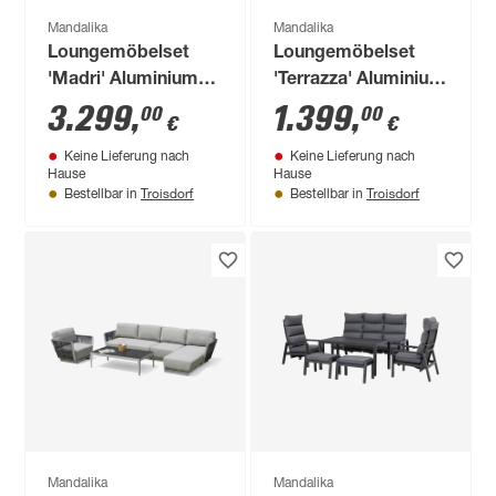
Mandalika
Mandalika
Loungemöbelset
Loungemöbelset
'Madri' Aluminium
'Terrazza' Aluminium
grau/beige 5-teilig
beige 5-teilig
3.299
,
1.399
,
00
00
€
€
Keine Lieferung nach
Keine Lieferung nach
Hause
Hause
Troisdorf
Troisdorf
Bestellbar in
Bestellbar in
Mandalika
Mandalika