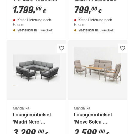
grau 6-teilig
dunkelgrau 4-teilig
1.799
,
799
,
00
00
€
€
Keine Lieferung nach
Keine Lieferung nach
Hause
Hause
Troisdorf
Troisdorf
Bestellbar in
Bestellbar in
Mandalika
Mandalika
Loungemöbelset
Loungemöbelset
'Madri Nero'
'Move Solea'
Aluminium 5-teilig
Aluminium beige 4-
3.299
,
2.599
,
00
00