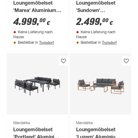
Loungemöbelset
Loungemöbelset
'Marea' Aluminium
'Sundown'
beige/grau 5-teilig
Aluminium anthrazit
4.999
,
2.499
,
00
00
€
€
6-teilig
Keine Lieferung nach
Keine Lieferung nach
Hause
Hause
Troisdorf
Troisdorf
Bestellbar in
Bestellbar in
Mandalika
Mandalika
Loungemöbelset
Loungemöbelset
'Portland' Aluminium
'Luzern' Aluminium