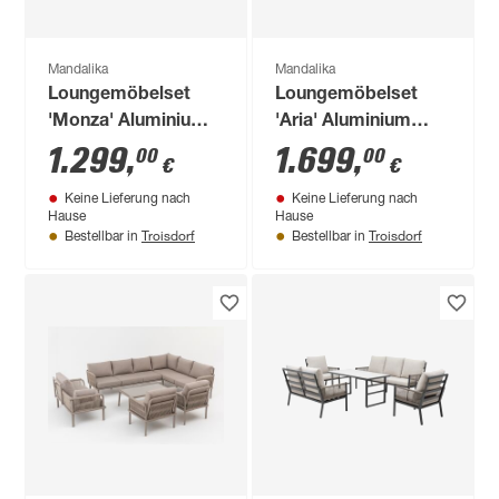
Mandalika
Mandalika
Loungemöbelset
Loungemöbelset
'Monza' Aluminium
'Aria' Aluminium
beige 5-teilig
anthrazit 6-teilig
1.299
,
1.699
,
00
00
€
€
Keine Lieferung nach
Keine Lieferung nach
Hause
Hause
Troisdorf
Troisdorf
Bestellbar in
Bestellbar in