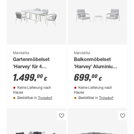
Mandalika
Mandalika
Gartenmöbelset
Balkonmöbelset
'Harvey' für 4
'Harvey' Aluminium
Personen Aluminium
grau 3-teilig
1.499
,
699
,
00
00
€
€
Keine Lieferung nach
Keine Lieferung nach
Hause
Hause
Troisdorf
Troisdorf
Bestellbar in
Bestellbar in