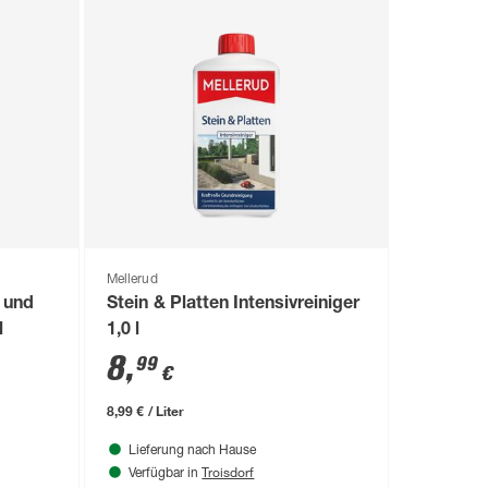
Mellerud
n und
Stein & Platten Intensivreiniger
l
1,0 l
8
,
99
€
8,99 € / Liter
Lieferung nach Hause
Troisdorf
Verfügbar in