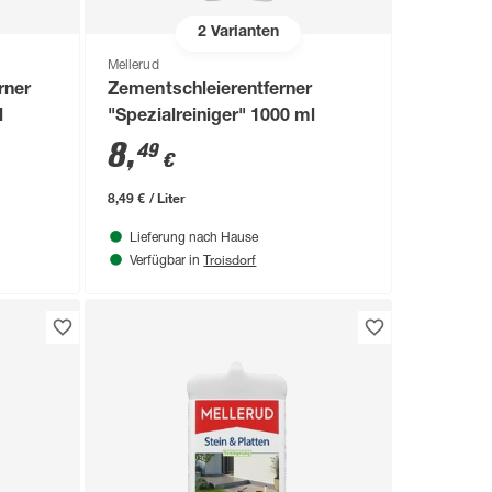
2
Varianten
Mellerud
rner
Zementschleierentferner
l
"Spezialreiniger" 1000 ml
8
,
49
€
8,49 € / Liter
Lieferung nach Hause
Troisdorf
Verfügbar in