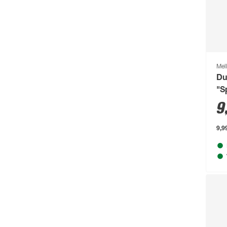
Bolsius
(72)
Bondex
(150)
Bosch
(2217)
Bosch Petfood
(66)
Mel
Du
Brabantia
(67)
"S
BRAVO
(108)
9
Brennenstuhl
(151)
9,99
Breuer
(766)
Brilliant
(211)
Brilo
(214)
Briloner
(484)
Brügmann TraumGarten
(776)