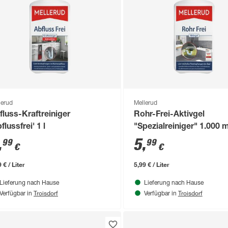
lerud
Mellerud
fluss-Kraftreiniger
Rohr-Frei-Aktivgel
flussfrei' 1 l
"Spezialreiniger" 1.000 m
,
5
,
99
99
€
€
 € / Liter
5,99 € / Liter
Lieferung nach Hause
Lieferung nach Hause
Troisdorf
Troisdorf
Verfügbar in
Verfügbar in