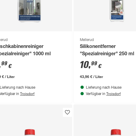
lerud
Mellerud
schkabinenreiniger
Silikonentferner
pezialreiniger" 1000 ml
"Spezialreiniger" 250 ml
,
10
,
99
99
€
€
 € / Liter
43,96 € / Liter
Lieferung nach Hause
Lieferung nach Hause
Troisdorf
Troisdorf
Verfügbar in
Verfügbar in