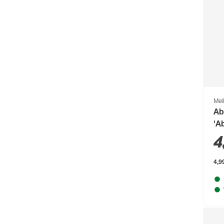
Burg-Wächter
(343)
Busch-Jäger
(135)
Buschbeck
(122)
BÜMAG eG
(169)
Campingaz
(55)
Cartrend
(204)
Mel
Castrol
(77)
Ab
'Ab
CFH
(63)
4
Chris Bergen
(172)
4,99
Classen
(1893)
Climaqua
(61)
Clou
(202)
Compo
(231)