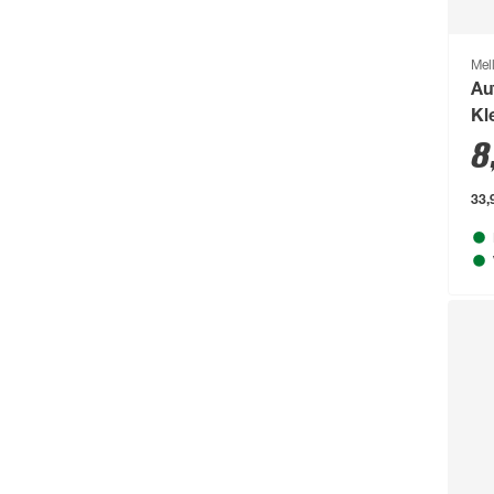
Aurlane
(79)
B1
(711)
Mel
Baufan
(54)
Au
Kl
Beckers Betonzaun
(114)
8
Beeztees
(331)
33,9
bellavista®
(60)
Beo
(329)
Bessey
(56)
Bestway
(236)
binderholz
(87)
Biohort
(1489)
blu
(95)
Boldt
(59)