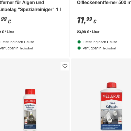
tferner für Algen und
Ölfleckenentferner 500 m
ünbelag "Spezialreiniger" 1 l
,
11
,
99
99
€
€
 € / Liter
23,98 € / Liter
Lieferung nach Hause
Lieferung nach Hause
Troisdorf
Troisdorf
Verfügbar in
Verfügbar in