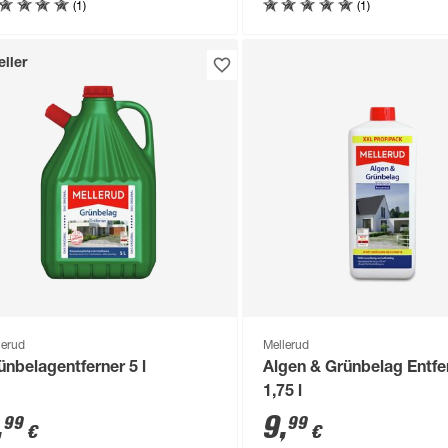
(1)
(1)
ller
lerud
Mellerud
ünbelagentferner 5 l
Algen & Grünbelag Entfe
1,75 l
,
9
,
99
99
€
€