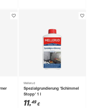
Mellerud
rner
Spezialgrundierung 'Schimmel
Stopp' 1 l
11
,
49
€