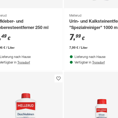
lerud
Mellerud
fkleber- und
Urin- und Kalksteinentfe
eberesteentferner 250 ml
"Spezialreiniger" 1000 m
,
7
,
49
99
€
€
6 € / Liter
7,99 € / Liter
Lieferung nach Hause
Lieferung nach Hause
Troisdorf
Troisdorf
Verfügbar in
Verfügbar in