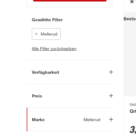
Gewählte Filter
Bestse
Mellerud
Alle Filter zurücksetzen
Verfügbarkeit
Lieferung nach Hause
(71)
In Troisdorf verfügbar
(119)
Preis
Auf Wunsch in Troisdorf
Mel
bestellbar
(10)
-
€
Gr
Anderen Markt auswählen
Marke
Mellerud
3
Nach